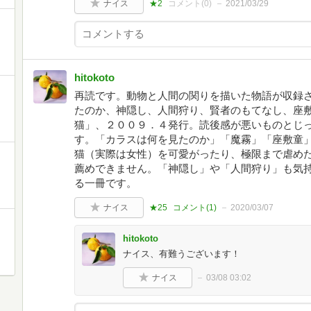
ナイス
★2
コメント(
0
)
2021/03/29
hitokoto
再読です。動物と人間の関りを描いた物語が収録
たのか、神隠し、人間狩り、賢者のもてなし、座
猫」、２００９．４発行。読後感が悪いものとじ
す。「カラスは何を見たのか」「魔霧」「座敷童
猫（実際は女性）を可愛がったり、極限まで虐め
薦めできません。「神隠し」や「人間狩り」も気
る一冊です。
ナイス
★25
コメント(
1
)
2020/03/07
hitokoto
ナイス、有難うございます！
ナイス
03/08 03:02