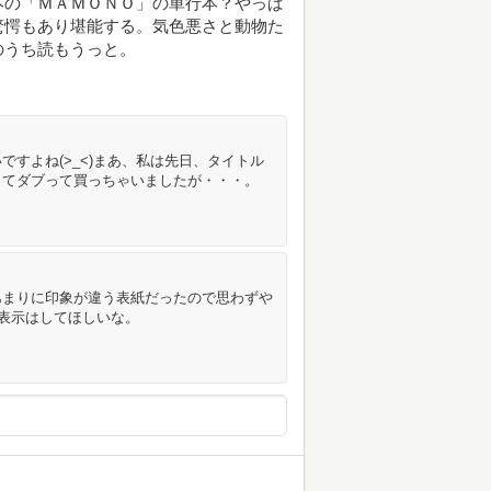
本の「ＭＡＭＯＮＯ」の単行本？やっぱ
驚愕もあり堪能する。気色悪さと動物た
のうち読もうっと。
すよね(>_<)まあ、私は先日、タイトル
ってダブって買っちゃいましたが・・・。
あまりに印象が違う表紙だったので思わずや
改題表示はしてほしいな。