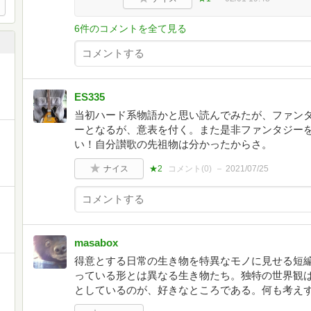
6件のコメントを全て見る
ES335
当初ハード系物語かと思い読んでみたが、ファン
ーとなるが、意表を付く。また是非ファンタジー
い！自分讃歌の先祖物は分かったからさ。
ナイス
★2
コメント(
0
)
2021/07/25
masabox
得意とする日常の生き物を特異なモノに見せる短
っている形とは異なる生き物たち。独特の世界観
としているのが、好きなところである。何も考え