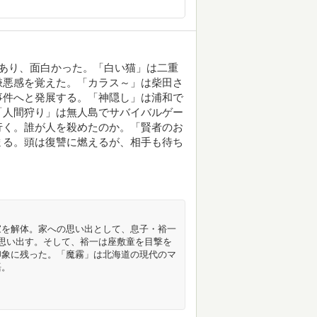
あり、面白かった。「白い猫」は二重
嫌悪感を覚えた。「カラス～」は柴田さ
事件へと発展する。「神隠し」は浦和で
「人間狩り」は無人島でサバイバルゲー
行く。誰が人を殺めたのか。「賢者のお
まる。頭は復讐に燃えるが、相手も待ち
家を解体。家への思い出として、息子・裕一
思い出す。そして、裕一は座敷童を目撃を
印象に残った。「魔霧」は北海道の現代のマ
語。