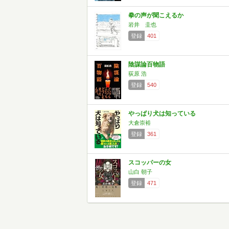
拳の声が聞こえるか
岩井 圭也
登録
401
陰謀論百物語
荻原 浩
登録
540
やっぱり犬は知っている
大倉崇裕
登録
361
スコッパーの女
山白 朝子
登録
471