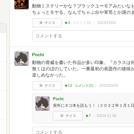
動物ミステリーかな？ブラックユーモアみたいな
ちょっとモヤる。なんでちゃぶ台や箪笥とか謎の
ナイス
★3
コメント(
0
)
2022/11/04
Pochi
動物の脅威を書いた作品が多い印象。『カラスは
無くほのぼのしていた。一番最初の表題作の後味
楽しめなかった。
ナイス
★13
コメント(
1
)
2022/03/24
Pochi
寅年にネコ本を読もう！（２０２２年１月１
ナイス
★7
03/24 21:38