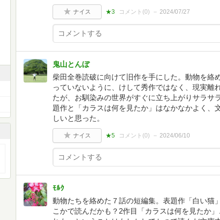
ナイス
★3
コメント(
0
)
2024/07/27
鬼山とんぼ
柴田全巻読破に向けて旧作を手にした。動物を絡め
っていないように、けして秀作ではなく、現実離
たが、お馴染みの世界がすぐに立ち上がりサラサ
題作と「カラスは何を見たか」はなかなかよく、
しいと思った。
ナイス
★5
コメント(
0
)
2024/06/10
ﾓﾙｸ
動物たちを絡めた７話の短編集。表題作「白い猫」
こかで読んだかも？2作目「カラスは何を見たか」