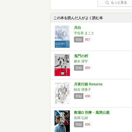
もっと見る
この本を読んだ人がよく読む本
月白
宇佐美 まこと
登録
957
鬼門の村
櫛木 理宇
登録
955
月夜行路 Returns
秋吉 理香子
登録
436
教場Ω 刑事・風間公親
長岡 弘樹
登録
606