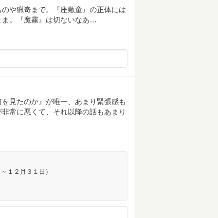
ものや猟奇まで。『座敷童』の正体には
まま。『魔霧』は切ないなあ…
何を見たのか』が唯一、あまり緊張感も
が非常に悪くて、それ以降の話もあまり
日～１２月３１日）