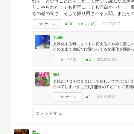
れも…ということはもしかしてかつて読んだ文庫
り…やられた！でも再読にしても面白かったし、
ちの感の良さ、そして振り回される人間。またそ
ナイス
★101
コメント(
2
)
2023/02/17
Yuuki.
文庫化する時にタイトル変えるのやめて欲しいで
そのままで表紙だけ変わってる文庫化を間違
ナイス
★1
02/19 01:08
ﾓﾙｸ
表紙だけはそのままにして欲しいですよね！
られてしまいました(´Д`|||)せめてどこかに
ナイス
★1
02/19 05:00
ねこ