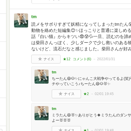
tm
読メをサボりすぎて妖精になってしまったtmたん
動物を絡めた短編集😊✨ほっこりと普通に楽しめ
話『白い猫』からキツい😨😰💦一旦、読むのを
は柴田さんっぽく、少しダークで少し救いのある物
ないけど、流石だなと感じました。柴田さんが好
ナイス
★12
コメント(
6
)
2022/01/31
tm
ちーたん😄🐶✨にゃんこ大戦争やってるよ(
チやっていこう♪ちーたん😄🐶🐰✨
ナイス
★2
02/01 19:45
tm
ミラたん😄🐰✨ありがとう🍀ミラたんのダン
よー🐰🐰🐰
ナイス
★1
02/01 19:48