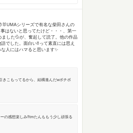
🐰UMAシリーズで有名な柴田さんの
る事はないと思ってたけど・・・、第一
諦めました💦が、奮起して読了。他の作品
語でした。面白い‼️って素直には思え
みな人にはハマると思います✨
笑)引きこもってるから、結構進んだwボチボ
サーの感想楽しみ‼️tmたんももう少し頑張る