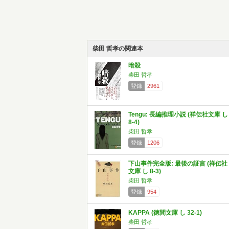
柴田 哲孝の関連本
暗殺
柴田 哲孝
登録
2961
Tengu: 長編推理小説 (祥伝社文庫 し
8-4)
柴田 哲孝
登録
1206
下山事件完全版: 最後の証言 (祥伝社
文庫 し 8-3)
柴田 哲孝
登録
954
KAPPA (徳間文庫 し 32-1)
柴田 哲孝