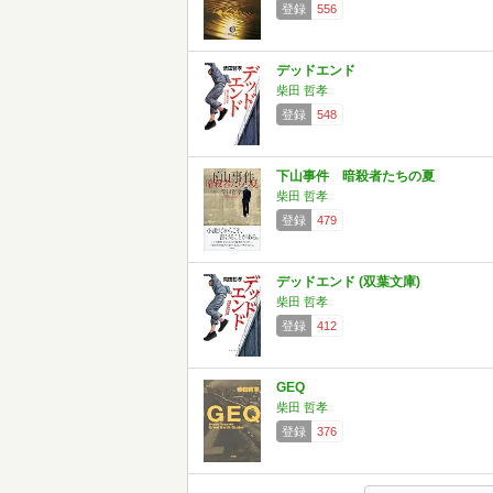
登録
556
デッドエンド
柴田 哲孝
登録
548
下山事件 暗殺者たちの夏
柴田 哲孝
登録
479
デッドエンド (双葉文庫)
柴田 哲孝
登録
412
GEQ
柴田 哲孝
登録
376