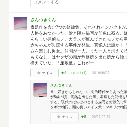
さんつきくん
表題作を含む7つの短編集。それぞれインパクトが
人格をあつかった、陰と陽を描写が印象に残る、
んらしい探偵モノ。カラスが運んできたモノから
赤ちゃんが失踪する事件が発生、真犯人は誰か！
ムを楽しむ男女。仲間が一人、また一人と消えて
もてなし」はヤクザの頭が刑務所を出た所から始
構えていた。「座敷童」これが一
ナイス
★8
コメント(
1
)
2019/06/27
さんつきくん
番、好きかもしれない。明治時代からあった
が5歳の頃、高熱を出した際、看病した記憶を
する。現代のほのぼのとする描写と対照的で
タギの物語。頭の良いアイヌ犬・マキリの物
ナイス
★5
06/27 22:29