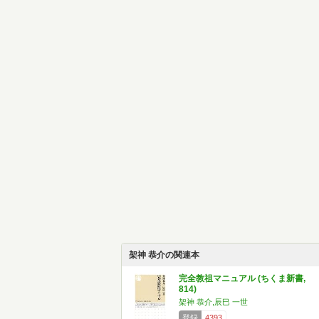
架神 恭介の関連本
完全教祖マニュアル (ちくま新書,
814)
架神 恭介,辰巳 一世
登録
4393