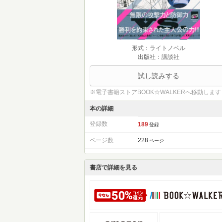
形式：ライトノベル
出版社：講談社
試し読みする
※電子書籍ストアBOOK☆WALKERへ移動します
本の詳細
登録数
189
登録
ページ数
228
ページ
書店で詳細を見る