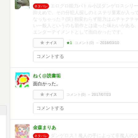
エログロ能力バトル小説ダンゲロスシリー
ネタバレ
抑えめで、その分犯人探しのミステリ要素が入っ
なっちゃった？(笑) 相変わらず能力はムチャクチ
い一般人というのも前作とは違った味わいがある。
エンターテイメントとして面白かったです。
ナイス
★1
コメント(
0
)
2018/03/10
ねく@読書垢
面白かった。
ナイス
コメント(
0
)
2017/07/23
金森まりあ
ダンゲロス！魔人の手によって非魔人の
ネタバレ