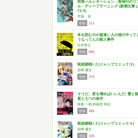
街角ハルシネーション：探偵AIのリ
ル・ディープラーニング (新潮文庫 
72-5)
早坂 吝
登録
213
本を読むのが超速い人の頭の中って
うなってんの殺人事件
白井智之
登録
860
呪術廻戦≡ 2 (ジャンプコミックス)
岩崎 優次
登録
379
そうだ、君を憎めばいいんだ: 愛と
意と七つの条件
桜庭 一樹,斜線堂 有紀
登録
484
呪術廻戦≡ 3 (ジャンプコミックス)
岩崎 優次
登録
326