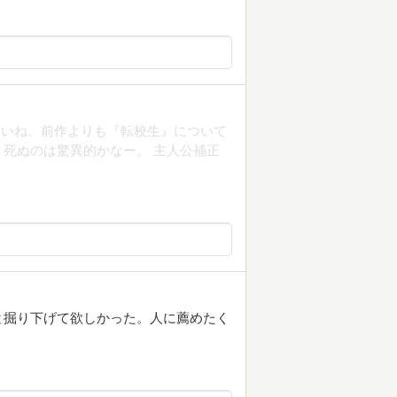
ないね。前作よりも『転校生』について
死ぬのは驚異的かなー。 主人公補正
と掘り下げて欲しかった。人に薦めたく