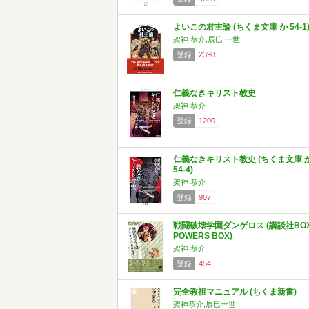
よいこの君主論 (ちくま文庫 か 54-1
架神 恭介,辰巳 一世
登録
2398
仁義なきキリスト教史
架神 恭介
登録
1200
仁義なきキリスト教史 (ちくま文庫 
54-4)
架神 恭介
登録
907
戦闘破壊学園ダンゲロス (講談社BO
POWERS BOX)
架神 恭介
登録
454
完全教祖マニュアル (ちくま新書)
架神恭介,辰巳一世