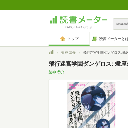
Amazo
トップ
読書メーターと
トップ
架神 恭介
飛行迷宮学園ダンゲロス: 蠍座の名探偵 (講談社BOX POWE
飛行迷宮学園ダンゲロス: 蠍座の名
架神 恭介