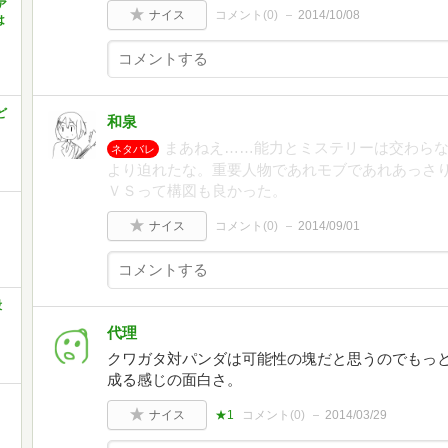
ア
ナイス
コメント(
0
)
2014/10/08
は
ど
和泉
まあねえ……能力とミステリーは交わら
ネタバレ
より迫れたな。重要人物であれモブであれあっさり
ＶＳって構図も良かった。
ナイス
コメント(
0
)
2014/09/01
殺
代理
クワガタ対パンダは可能性の塊だと思うのでもっ
成る感じの面白さ。
ナイス
★1
コメント(
0
)
2014/03/29