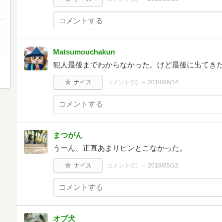
Matsumouchakun
犯人最後までわからなかった。けど最後に出てき
ナイス
コメント(
0
)
2018/06/14
まつがん
うーん、正直あまりピンとこなかった。
ナイス
コメント(
0
)
2018/05/12
オブ犬