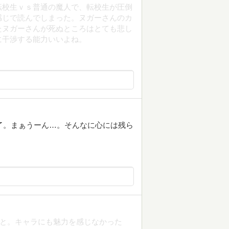
転校生ｖｓ普通の魔人で、転校生が圧倒
感じで読んでしまった。ヌガーさんのカ
たヌガーさんが死ぬところはとても悲し
に干渉する能力いいよね。
読了。まぁうーん…。そんなに心には残ら
、と。キャラにも魅力を感じなかった