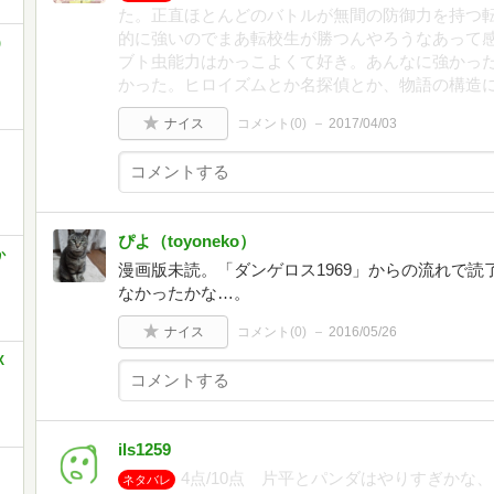
た。正直ほとんどのバトルが無間の防御力を持つ
的に強いのでまあ転校生が勝つんやろうなあって
)
ブト虫能力はかっこよくて好き。あんなに強かっ
かった。ヒロイズムとか名探偵とか、物語の構造
ナイス
コメント(
0
)
2017/04/03
ぴよ（toyoneko）
か
漫画版未読。「ダンゲロス1969」からの流れで
なかったかな…。
ナイス
コメント(
0
)
2016/05/26
X
ils1259
4点/10点 片平とパンダはやりすぎかな
ネタバレ