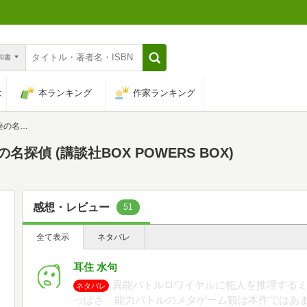
n和書
は
本ランキング
作家ランキング
RS BOX)
探偵 (講談社BOX POWERS BOX)
感想・レビュー
51
全て表示
ネタバレ
耳住 水句
異能バトルロワイヤルに犯人を推理する
ネタバレ
っぽさ、能力バトルのメタゲーム観は本作ではあ