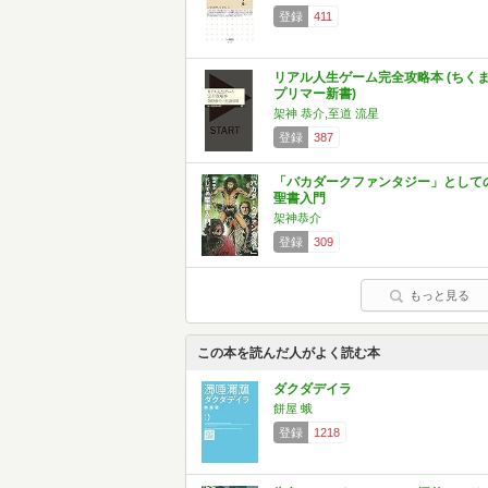
登録
411
リアル人生ゲーム完全攻略本 (ちく
プリマー新書)
架神 恭介,至道 流星
登録
387
「バカダークファンタジー」として
聖書入門
架神恭介
登録
309
もっと見る
この本を読んだ人がよく読む本
ダクダデイラ
餅屋 蛾
登録
1218