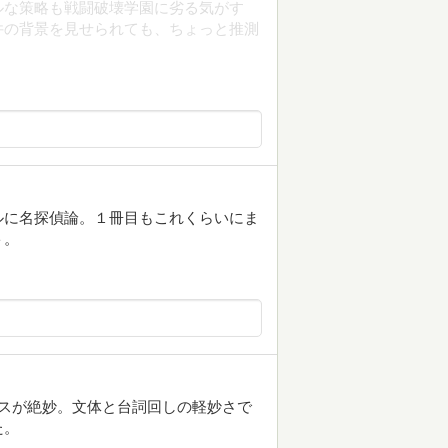
ルな策略も戦闘破壊学園に劣る気がす
件の背景を見せられても、ちょっと推測
ルに名探偵論。１冊目もこれくらいにま
ト。
スが絶妙。文体と台詞回しの軽妙さで
た。