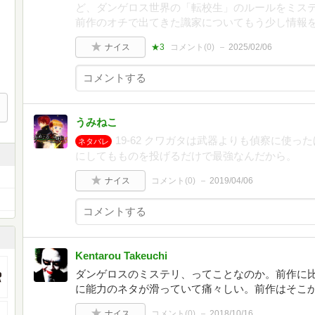
ど、ダンゲロス世界の「転校生」のルールをミス
前作のオチで出てきた識家についてもう少し情報
ナイス
★3
コメント(
0
)
2025/02/06
うみねこ
19-62 クワガタは武器よりも偵察に使
ネタバレ
にしてもものを投げるだけで最強なんだから。
ナイス
コメント(
0
)
2019/04/06
Kentarou Takeuchi
ダンゲロスのミステリ、ってことなのか。前作に
に能力のネタが滑っていて痛々しい。前作はそこ
ナイス
コメント(
0
)
2018/10/16