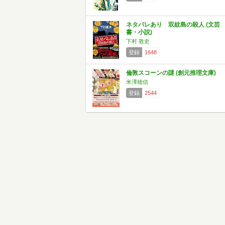
ネタバレあり 双紋島の殺人 (文芸
書・小説)
下村 敦史
登録
1648
倫敦スコーンの謎 (創元推理文庫)
米澤穂信
登録
2544