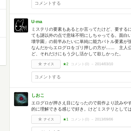
U-ma
ミステリの要素もあるとか言ってたけど、要する
ても謎以外の点で意味不明にしちゃってる。面白
壊学園」の前半みたいに単純に能力バトル要素が
なんだからエログロをゴリ押しの方が…… 主人
ど、それだけにもう少し活かして欲しかった。
ナイス
★2
コメント(
0
)
2014/03/10
しおこ
エログロが押さえ目になったので前作より読みや
的に理解できる感じで好き。けどミステリとして
ナイス
★1
コメント(
0
)
2013/09/06