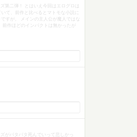
ズ第二弾！ とはいえ今回はエログロは
ていて、前作と比べるとマトモな小説に
ャですが。 メインの主人公が魔人ではな
 前作ほどのインパクトは無かったが
クズがバタバタ死んでいって悲しかっ