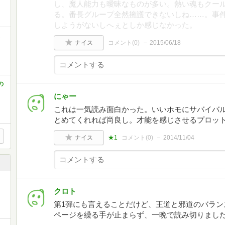
し、魔人能力も曖昧なものが多い。熱い魂もクー
る。番長グループ全然擁護できないしね……。事
しようがないしへぇとしか感じなかった。
ま
ナイス
コメント(
0
)
2015/06/18
の
にゃー
これは一気読み面白かった。いいホモにサバイバ
とめてくれれば尚良し。才能を感じさせるプロッ
ナイス
★1
コメント(
0
)
2014/11/04
クロト
第1弾にも言えることだけど、王道と邪道のバラン
ページを繰る手が止まらず、一晩で読み切りまし