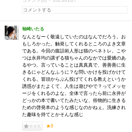
コメント(0)
2025/01/27
袖崎いたる
なんとなーく敬遠していたのはなんでだろう。お
もしろかった。触発してくれるところのよき文章
である。今回の腹話術人形は猫のペネトレ。こや
つは永井均の講ずる猫ちゃんのなかでは愛嬌のあ
るやつ。言っていることは真真真で、善善善に生
きるにゃどんなふうに？な問いかけを投げかけて
くれる。冒頭からぶん投げてくれる教えというか
誘惑がまたよくて、人生は遊びやで？ってメッセ
ージをくれるのよな。全体で言ったら前に永井が
どっかの本で書いてたみたいな、俗物的に生きる
ための啓発本のような感じなのかねぇ。洗練され
た趣味を持てとかそんな感じ
★8
ナイス