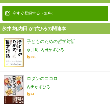
今すぐ登録する（無料）
永井 均,内田 かずひろの関連本
子どものための哲学対話
永井均
内田かずひろ
461
ロダンのココロ
内田かずひろ
44