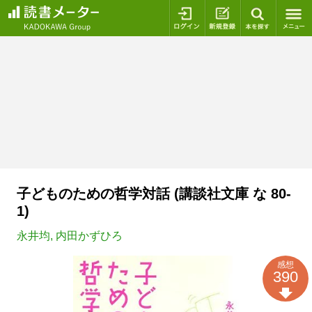
ログイン
新規登録
本を探
子どものための哲学対話 (講談社文庫 な 80-
1)
永井均
,
内田かずひろ
感想
390