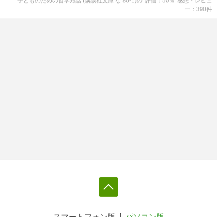
子どものための哲学対話 (講談社文庫 な 80-1)
の
評価
50
％
感想・レビュ
ー
390
件
スマートフォン版
パソコン版