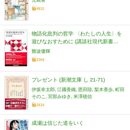
児島青
4832
物語化批判の哲学 〈わたしの人生〉を
遊びなおすために (講談社現代新書
2782)
難波優輝
2368
プレゼント (新潮文庫 し 21-71)
伊坂幸太郎
江國香織
恩田陸
梨木香歩
町田
そのこ
宮部みゆき
米澤穂信
2834
成瀬は信じた道をいく