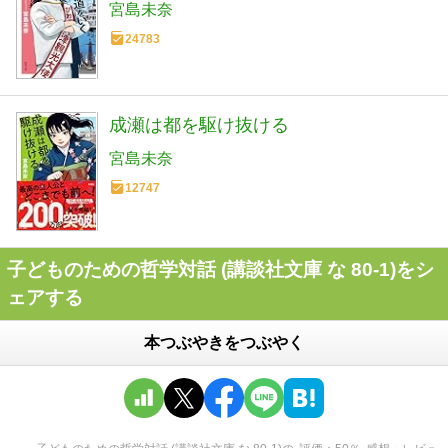
宮島未奈
24783
成瀬は都を駆け抜ける
宮島未奈
12747
子どものための哲学対話 (講談社文庫 な 80-1)をシ
ェアする
本つぶやきをつぶやく