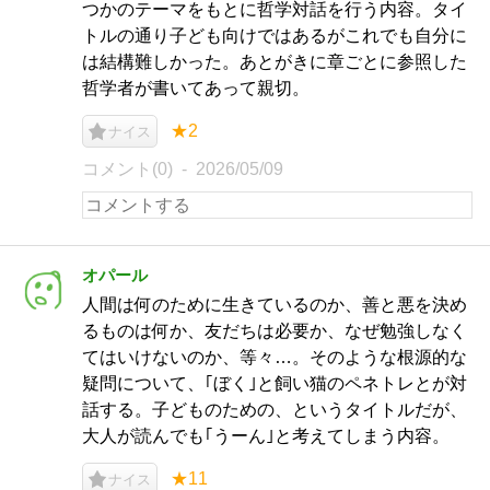
つかのテーマをもとに哲学対話を行う内容。タイ
トルの通り子ども向けではあるがこれでも自分に
は結構難しかった。あとがきに章ごとに参照した
哲学者が書いてあって親切。
★2
ナイス
コメント(0)
2026/05/09
オパール
人間は何のために生きているのか、善と悪を決め
るものは何か、友だちは必要か、なぜ勉強しなく
てはいけないのか、等々…。そのような根源的な
疑問について、｢ぼく｣と飼い猫のペネトレとが対
話する。子どものための、というタイトルだが、
大人が読んでも｢うーん｣と考えてしまう内容。
★11
ナイス