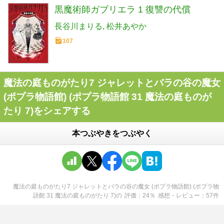
黒魔術師ガブリエラ 1 復讐の代償
長谷川まりる
松井あやか
107
魔法の庭ものがたり7 ジャレットとバラの谷の魔女
(ポプラ物語館) (ポプラ物語館 31 魔法の庭ものが
たり 7)をシェアする
本つぶやきをつぶやく
魔法の庭ものがたり7 ジャレットとバラの谷の魔女 (ポプラ物語館) (ポプラ物
語館 31 魔法の庭ものがたり 7)
の
評価
24
％
感想・レビュー
57
件