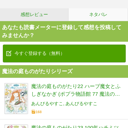
感想レビュー
ネタバレ
あなたも読書メーターに登録して感想を投稿して
みませんか？
今すぐ登録する（無料）
魔法の庭ものがたりシリーズ
魔法の庭ものがたり22 ハーブ魔女とふ
しぎなかぎ (ポプラ物語館 77 魔法の庭
ものがたり 22)
あんびるやすこ
あんびるやすこ
168
魔法の庭ものがたり23 100年ハチミツ