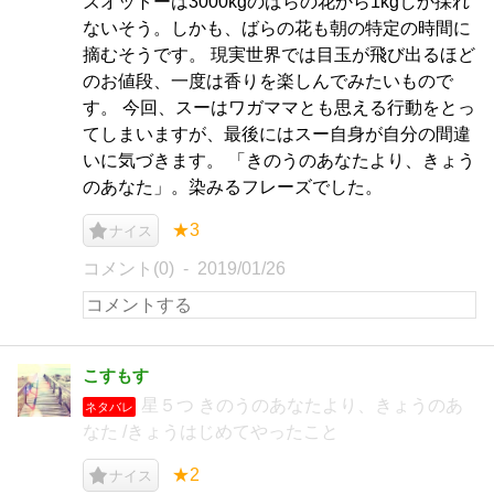
ズオットーは3000kgのばらの花から1kgしか採れ
ないそう。しかも、ばらの花も朝の特定の時間に
摘むそうです。 現実世界では目玉が飛び出るほど
のお値段、一度は香りを楽しんでみたいもので
す。 今回、スーはワガママとも思える行動をとっ
てしまいますが、最後にはスー自身が自分の間違
いに気づきます。 「きのうのあなたより、きょう
のあなた」。染みるフレーズでした。
★3
ナイス
コメント(0)
2019/01/26
こすもす
星５つ きのうのあなたより、きょうのあ
ネタバレ
なた /きょうはじめてやったこと
★2
ナイス