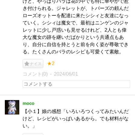
けど、やっぱりバラは花の中でも特に華やかで惹
き付けられる。ジャレットが、トパーズの頼んだ
ローズオットーを配達に来たシシィと友達になっ
ていく。シシィは魔女で、最初はニンゲンのジャ
レットに少し戸惑いも見せるけれど、2人とも偉
大な魔女の跡を継いだばかりという共通点もあ
り、自分に自信を持とうと前を向く姿が尊敬でき
る。たくさんのバラのレシピも可愛くて素敵。
★2
ナイス
コメント(0)
2024/06/01
moco
【小１】娘の感想「いろいろつくってみたいんだ
けど、レシピがいっぱいあるから。でも材料がな
い。」