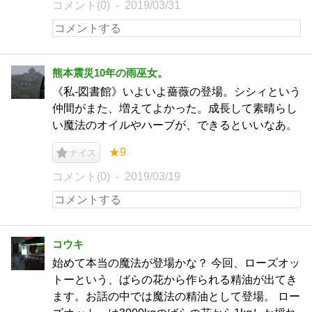
コメント(0)
2019/03/31
熊本震災10年の雨巫女。
《私-図書館》いよいよ薔薇の登場。シシィという
仲間がまた、増えてよかった。成長して素晴らし
い魔法のオイルやハーブが、できるといいなあ。
★9
ナイス
コメント(0)
2019/03/19
コウキ
始めて本当の魔法が登場かな？ 今回、ローズオッ
トーという、ばらの花から作られる精油が出てき
ます。お話の中では魔法の精油として登場。 ロー