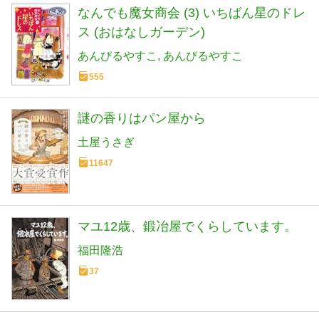
なんでも魔女商会 (3) いちばん星のドレ
ス (おはなしガーデン)
あんびるやすこ
あんびるやすこ
555
謎の香りはパン屋から
土屋うさぎ
11647
マユ12歳、鍛冶屋でくらしています。
福田隆浩
37