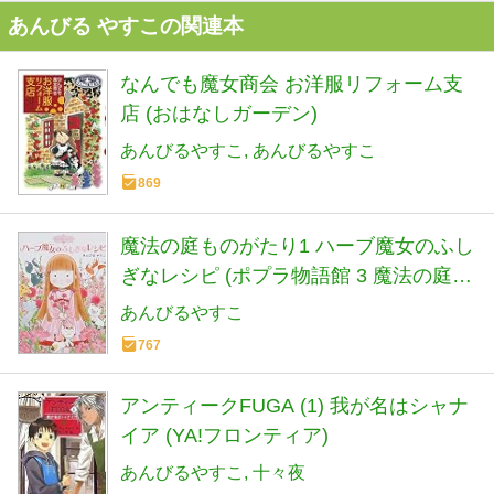
あんびる やすこの関連本
なんでも魔女商会 お洋服リフォーム支
店 (おはなしガーデン)
あんびるやすこ
あんびるやすこ
869
魔法の庭ものがたり1 ハーブ魔女のふし
ぎなレシピ (ポプラ物語館 3 魔法の庭も
のがたり 1)
あんびるやすこ
767
アンティークFUGA (1) 我が名はシャナ
イア (YA!フロンティア)
あんびるやすこ
十々夜