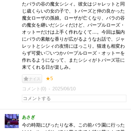
たバラの谷の魔女シシィ。彼女はジャレットと同
じ歳くらいの女の子で、トパーズと仲の良かった
魔女ローザの孫娘。ローザが亡くなり、バラの谷
の魔女を継いだシシィだけど、パープルローズ・
オットーだけは上手く作れなくて…。今回は脳内
にバラの素敵な香りが広がるようなお話で、ジャ
レットとシシィの友情にほっこり。猫達も相変わ
らず可愛い♡いつかパープルローズ・オットーを
作れるようになって、またシシィがトパーズ荘に
来てくれる日が楽しみ。
★5
ナイス
コメント(0)
2025/06/10
あさぎ
今の時期にぴったりな本。この前バラ園に行った