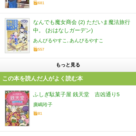
681
なんでも魔女商会 (2) ただいま魔法旅行
中。 (おはなしガーデン)
あんびるやすこ
あんびるやすこ
557
もっと見る
この本を読んだ人がよく読む本
ふしぎ駄菓子屋 銭天堂 吉凶通り5
廣嶋玲子
81