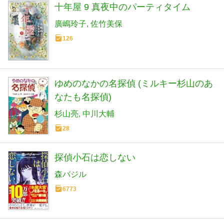
十年屋 9 真夜中のパーティタイム
廣嶋玲子
佐竹美保
126
ゆめのなかの名探偵 (ミルキー杉山のあ
なたも名探偵)
杉山亮
中川大輔
28
探偵小石は恋しない
森バジル
6773