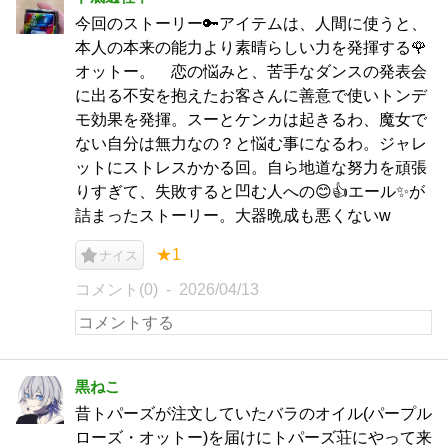
今回のストーリー🔑アイテムは、人間に使うと、
本人の本来の能力より素晴らしい力を発揮する🌹
オットー。 恋の悩みと、苦手なダンスの発表会
に出る不安を抱えたお客さんに善意で使いトンデ
モ効果を発揮。スーとケンカは起きるわ、魔女で
ない自分は無力なの？と悩む事になるわ。ジャレ
ットにストレスかかる回。自ら地道な努力を頑張
りすぎて、失敗すると凹む人への😊👍エール✨が
詰まったストーリー。大器晩成も悪くないw
★1
ナイス
コメント(0)
2026/04/13
黒ねこ
昔トパーズが注文していたバラのオイル(パープル
ローズ・オットー)を届けにトパーズ荘にやって来