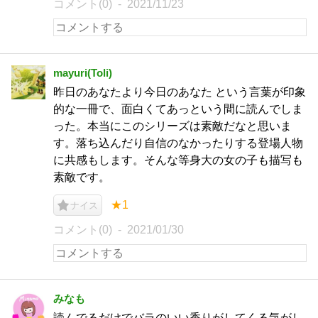
コメント(0)
2021/11/23
mayuri(Toli)
昨日のあなたより今日のあなた という言葉が印象
的な一冊で、面白くてあっという間に読んでしま
った。本当にこのシリーズは素敵だなと思いま
す。落ち込んだり自信のなかったりする登場人物
に共感もします。そんな等身大の女の子も描写も
素敵です。
★1
ナイス
コメント(0)
2021/01/30
みなも
読んでるだけでバラのいい香りがしてくる気がし