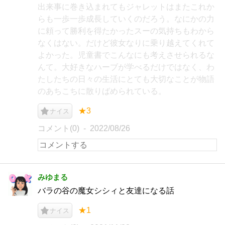
出来事に巻き込まれてもジャレットはまたこれか
らも一歩一歩成長していくのだろう。なにかの力
に頼って勝利を得たかったスーの気持ちもわから
なくはない。だけど彼女なりに乗り越えてくれて
よかった。児童書でこんなにも考えさせられるな
んて。大好きなハーブが学べるだけではなく、わ
たしたちの日々の生活にとても大切なことが物語
のあちこちに散りばめられている。
★3
ナイス
コメント(0)
2022/08/26
みゆまる
バラの谷の魔女シシィと友達になる話
★1
ナイス