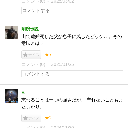
コメント(0)
2025/03/02
剛腕伝説
山で遭難死した父が息子に残したピッケル。その
意味とは？
★7
ナイス
コメント(0)
2025/01/25
R
忘れることは一つの強さだが、 忘れないこともま
たしかり。
★2
ナイス
コメント(0)
2024/11/30