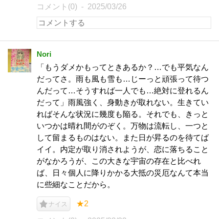
コメント(0)
2025/03/26
Nori
「もうダメかもってときあるか？…でも平気なん
だってさ。雨も風も雪も…じーっと頑張って待つ
んだって…そうすれば一人でも…絶対に登れるん
だって」雨風強く、身動きが取れない。生きてい
ればそんな状況に幾度も陥る。それでも、きっと
いつかは晴れ間がのぞく。万物は流転し、一つと
して留まるものはない。また日が昇るのを待てば
イイ。内定が取り消されようが、恋に落ちること
がなかろうが、この大きな宇宙の存在と比べれ
ば、日々個人に降りかかる大抵の災厄なんて本当
に些細なことだから。
★2
ナイス