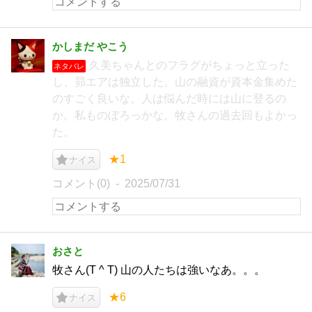
かしまだ やこう
久美ちゃんとのフラグがちょっと立った
ネタバレ
し、昴エアは独立した。山の融資が資本金集めた
のすごく良いな。人は悩んだ時には山に登るの
か。私ものぼろっかな。牧さんの過去回もよかっ
た。
★1
ナイス
コメント(0)
2025/07/31
おさと
牧さん(T ^ T) 山の人たちは強いなあ。。。
★6
ナイス