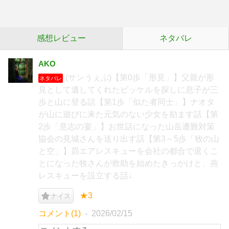
感想レビュー
ネタバレ
AKO
(サンうぇぶ)【第0歩「形見」】父親が形
ネタバレ
見として遺してくれたピッケルを探しに息子が三
歩と山に登る話【第1歩「似た者同士」】ナオタ
が山に遊びに来た元気のない少女を励ます話【第
2歩「意志の宴」】お世話になった山岳遭難対策
協会の見城さんを送り出す話【第3～5歩「牧の山
と空」】昴エアレスキューを会社の都合で退くこ
とになった牧さんが救助を始めたきっかけと、燕
レスキューを設立する話↓
★3
ナイス
コメント(1)
2026/02/15