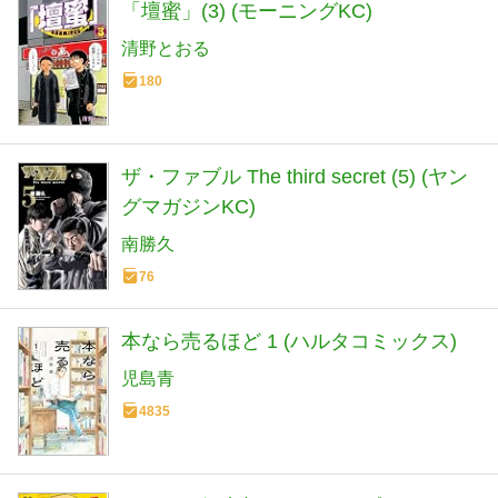
「壇蜜」(3) (モーニングKC)
清野とおる
180
ザ・ファブル The third secret (5) (ヤン
グマガジンKC)
南勝久
76
本なら売るほど 1 (ハルタコミックス)
児島青
4835