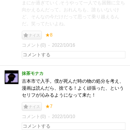
まにか過ぎていく.そうやって一人でも困難に立ち
向かえるんだって。おれんちも、誰もいないけ
ど、そんなの今だけだって思って乗り越えるん
だ。笑ってたいよね。
★8
ナイス
コメント(0)
2022/10/16
抹茶モナカ
古本市で入手。僕が死んだ時の物の処分を考え、
漫画は読んだら、捨てる！よく頑張った、という
セリフが沁みるようになって来た！
★7
ナイス
コメント(0)
2022/10/10