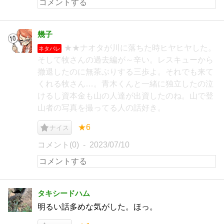
幾子
★★ナオタが川に落ちた時ヒヤヒヤした。
ネタバレ
そして牧さんの過去編が～辛い。レスキューから
撤退したのに無茶ぶりする三歩よ。それでも来て
くれる牧さん…。青木くんと一緒に独立したの泣
けるし資本金も山の人達が出資したのね。山で登
山者の写真を撮ってる人の話好き。
★6
ナイス
コメント(0)
2023/07/10
タキシードハム
明るい話多めな気がした。ほっ。