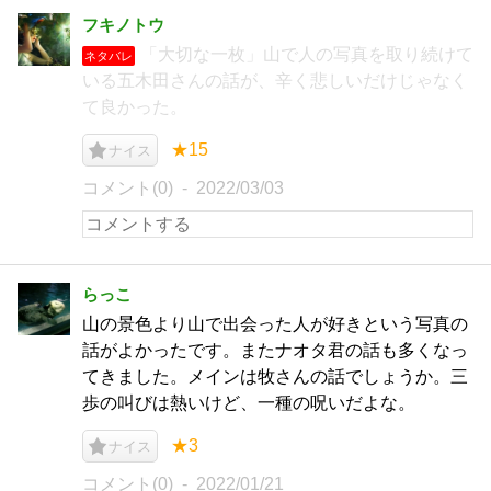
フキノトウ
「大切な一枚」山で人の写真を取り続けて
ネタバレ
いる五木田さんの話が、辛く悲しいだけじゃなく
て良かった。
★15
ナイス
コメント(0)
2022/03/03
らっこ
山の景色より山で出会った人が好きという写真の
話がよかったです。またナオタ君の話も多くなっ
てきました。メインは牧さんの話でしょうか。三
歩の叫びは熱いけど、一種の呪いだよな。
★3
ナイス
コメント(0)
2022/01/21