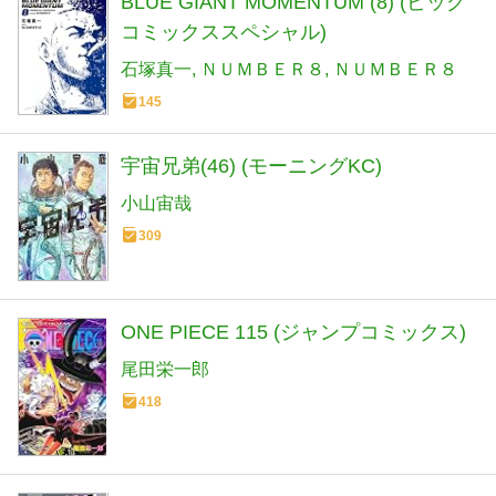
BLUE GIANT MOMENTUM (8) (ビッグ
コミックススペシャル)
石塚真一
ＮＵＭＢＥＲ８
ＮＵＭＢＥＲ８
145
宇宙兄弟(46) (モーニングKC)
小山宙哉
309
ONE PIECE 115 (ジャンプコミックス)
尾田栄一郎
418