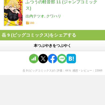
ふつうの軽音部 11 (ジャンプコミック
ス)
出内テツオ
クワハリ
180
岳 9 (ビッグコミックス)をシェアする
本つぶやきをつぶやく
岳 9 (ビッグコミックス)
の
評価
44
％
感想・レビュー
159
件