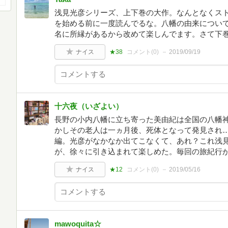
浅見光彦シリーズ、上下巻の大作。なんとなくス
を始める前に一度読んでるな。八幡の由来につい
名に所縁があるから改めて楽しんでます。さて下
ナイス
★38
コメント(
0
)
2019/09/19
十六夜（いざよい）
長野の小内八幡に立ち寄った美由紀は全国の八幡
かしその老人は一ヵ月後、死体となって発見され
編。光彦がなかなか出てこなくて、あれ？これ浅
が、徐々に引き込まれて楽しめた。毎回の旅紀行
ナイス
★12
コメント(
0
)
2019/05/16
mawoquita☆