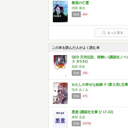
教室の亡霊
内田 康夫
登録
454
もっと見る
この本を読んだ人がよく読む本
QED 天河伝説、桜舞い (講談社ノベ
ス タS 61)
高田 崇史
登録
186
わたしの幸せな結婚 十 (富士見L文庫
顎木 あくみ
登録
475
悪意 (講談社文庫 ひ 17-22)
東野 圭吾
登録
29708