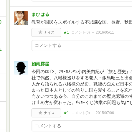
まひはる
教育が国民をスポイルする不思議な国。長野、秋田
)
ナイス
★1
コメント(
0
)
2016/05/11
-
如雨露屋
今回のﾋﾛｲﾝ、ﾌﾘｰｶﾒﾗﾏﾝ小内美由紀が『旅と
社で偶然、八幡様巡りをする老人・飯島昭三と出
人から語られる八幡様の歴史、戦後の歪んだ日本
まった日本人としての誇り…国を愛することを忘
向かいつつある今、自分のこれまでの歴史認識の
け止め方が変わった。ｻｯｶｰくじ法案の問題も気に
ナイス
★1
コメント(
0
)
2015/07/06