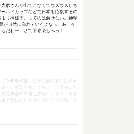
か光彦さんが出てこなくてウズウズしち
ワールドカップなどで日本を応援するの
様より神様下、ってのは解せない。神頼
葉が自然に溢れているよなぁ。あ、今
、もだわー。さて下巻楽しみっ！
も1990年代後半だから個人的には戦争
だよって感じです。さらに、上下巻に別
。浅見光彦の出番も少ない。まっ、下巻
も上下巻に別れたやつのパターンね。と