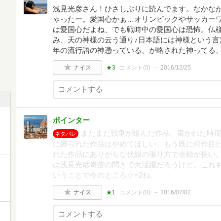
浅見光彦さん！ひさしぶりに読んでます。なかな
ゃったー。愛国心かぁ…オリンピックやサッカー
は愛国心だよね、でも戦時中の愛国心は恐怖。仏
み、天の神様の云う通り♪日本語には神様という言
年の流行語の神憑っている、が略された神ってる
ナイス
★3
コメント(
0
)
2016/12/25
ポインター
またまた戦争が絡んだ作品。書かれた時期
ネタバレ
に縛られた作品はやめてほしい。もう既に何作目
れた作品にありがちな伏線の張り方で余録が長い
は浅見光彦奇跡の閃きで大活躍だろうけど。これ
いうことで今のところ☆×2ね。
ナイス
★1
コメント(
0
)
2016/07/02