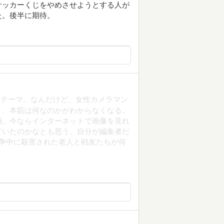
サッカーくじをやめさせようとする人が
た。後半に期待。
ンテーマ。なんだけど、女性カメラマン
く、本筋は何なのかがわからなくなる。
倒。今ならインターネットで画像を見れ
ていたのかなとも思う。自分が編集者だ
争中に殺害された老人と戦友たちが何