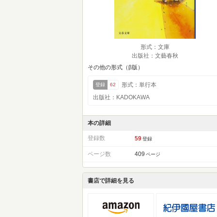
形式：文庫
出版社：文藝春秋
その他の形式（β版）
形式：単行本
登録
62
出版社：KADOKAWA
本の詳細
登録数
59
登録
ページ数
409
ページ
書店で詳細を見る