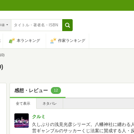
n和書
は
本ランキング
作家ランキング
0)
)
感想・レビュー
12
全て表示
ネタバレ
クルミ
久しぶりの浅見光彦シリーズ。八幡神社に纏わる
営ギャンブルのサッカーくじ法案に賛成する人・