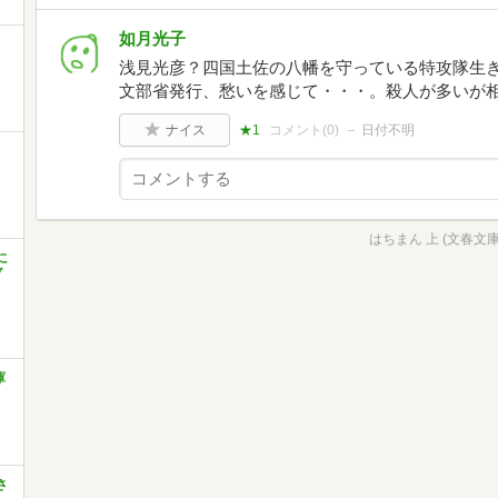
如月光子
浅見光彦？四国土佐の八幡を守っている特攻隊生き残
文部省発行、愁いを感じて・・・。殺人が多いが
ナイス
★1
コメント(
0
)
日付不明
はちまん 上 (文春文庫 う
に
ブ
庫
さ