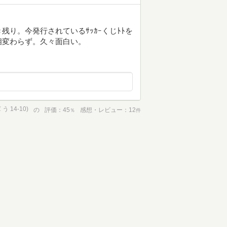
り。今発行されているｻｯｶｰくじﾄﾄを
相変わらず。久々面白い。
 14-10)
の
評価
45
感想・レビュー
12
％
件