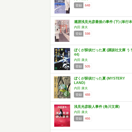
登録
648
遺譜浅見光彦最後の事件 (下) (単行本
内田 康夫
登録
598
ぼくが探偵だった夏 (講談社文庫 う 5
44)
内田 康夫
登録
505
ぼくが探偵だった夏 (MYSTERY
LAND)
内田 康夫
登録
488
浅見光彦殺人事件 (角川文庫)
内田 康夫
登録
466