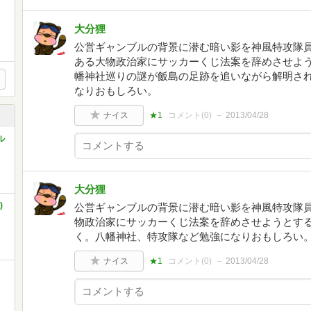
大分狸
公営ギャンブルの背景に潜む暗い影を神風特攻隊
ある大物政治家にサッカーくじ法案を辞めさせよ
幡神社巡りの謎が飯島の足跡を追いながら解明さ
なりおもしろい。
ナイス
★1
コメント(
0
)
2013/04/28
ル
大分狸
)
公営ギャンブルの背景に潜む暗い影を神風特攻隊
物政治家にサッカーくじ法案を辞めさせようとす
く。八幡神社、特攻隊など勉強になりおもしろい
ナイス
★1
コメント(
0
)
2013/04/28