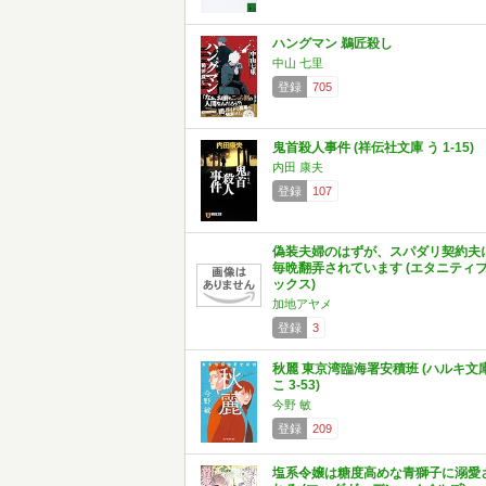
ハングマン 鵜匠殺し
中山 七里
登録
705
鬼首殺人事件 (祥伝社文庫 う 1-15)
内田 康夫
登録
107
偽装夫婦のはずが、スパダリ契約夫
毎晩翻弄されています (エタニティ
ックス)
加地アヤメ
登録
3
秋麗 東京湾臨海署安積班 (ハルキ文
こ 3-53)
今野 敏
登録
209
塩系令嬢は糖度高めな青獅子に溺愛