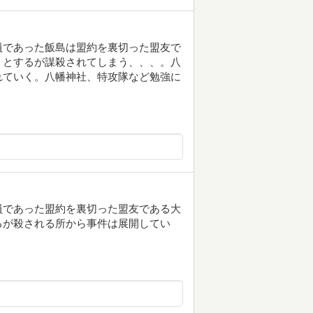
員であった飯島は盟約を裏切った盟友で
うとするが謀殺されてしまう、、、。八
れていく。八幡神社、特攻隊など勉強に
員であった盟約を裏切った盟友である大
るが殺される所から事件は展開してい
。