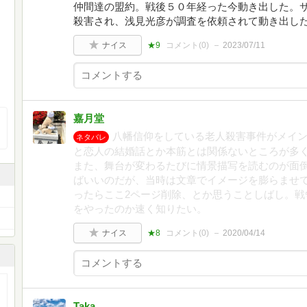
仲間達の盟約。戦後５０年経った今動き出した。
殺害され、浅見光彦が調査を依頼されて動き出し
ナイス
★9
コメント(
0
)
2023/07/11
嘉月堂
八幡信仰をしている老人殺害事件がメイ
ネタバレ
と恋人の結婚話とか本筋とは関係ないところが多
また、舞台が変わるたびに情景描写を読むのが面
ばいいのだが、当時は文章でイメージを膨らませ
ったらここ2ページ削除、とか思うことしばし。戦
をやったのか速く知りたい。
ナイス
★8
コメント(
0
)
2020/04/14
Taka