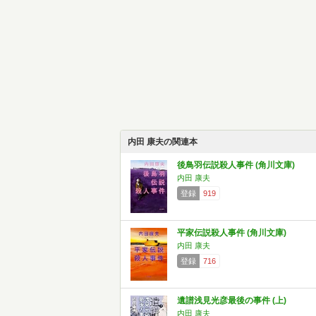
内田 康夫の関連本
後鳥羽伝説殺人事件 (角川文庫)
内田 康夫
登録
919
平家伝説殺人事件 (角川文庫)
内田 康夫
登録
716
遺譜浅見光彦最後の事件 (上)
内田 康夫