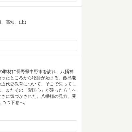
、高知。(上)
歴史』の取材に長野県中野市を訪れ、八幡神
会ったところから物語が始まる。飯島老
の近代史教育について、そこで失ってし
れ、またその「愛国心」が違った方向へ
甘さに気づかされた。八幡様の見方、受
しつつ下巻へ。