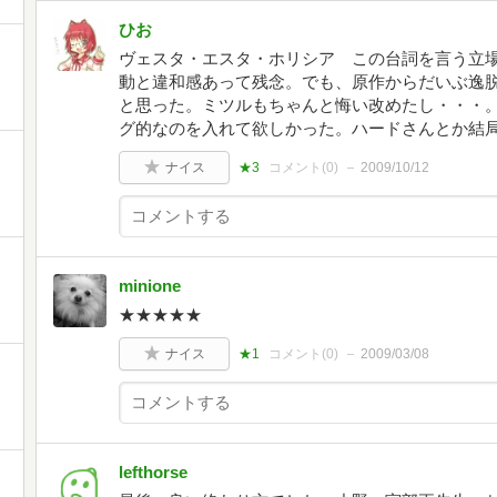
ひお
ヴェスタ・エスタ・ホリシア この台詞を言う立
動と違和感あって残念。でも、原作からだいぶ逸
と思った。ミツルもちゃんと悔い改めたし・・・
グ的なのを入れて欲しかった。ハードさんとか結
ナイス
★3
コメント(
0
)
2009/10/12
minione
★★★★★
ナイス
★1
コメント(
0
)
2009/03/08
lefthorse