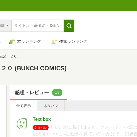
n和書
は
本ランキング
作家ランキング
CH COMICS)
(BUNCH COMICS)
感想・レビュー
13
全て表示
ネタバレ
Text box
だいぶ前に映画は見たことあって、小説
ネタバレ
画で見たきれいな風景を見ていたおかげで、幻界