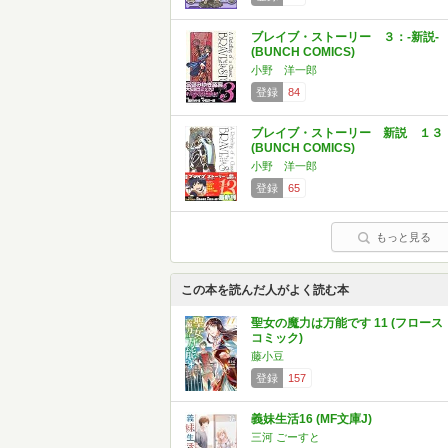
ブレイブ・ストーリー ３：‐新説‐
(BUNCH COMICS)
小野 洋一郎
登録
84
ブレイブ・ストーリー 新説 １３
(BUNCH COMICS)
小野 洋一郎
登録
65
もっと見る
この本を読んだ人がよく読む本
聖女の魔力は万能です 11 (フロース
コミック)
藤小豆
登録
157
義妹生活16 (MF文庫J)
三河 ごーすと