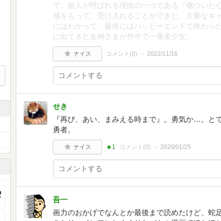
て、旅人が呼ばれる理由の一つである「傷ついた
感をもって、受け入れることができた。主要なキ
にはわかって、最後にはハッピーエンドで終わっ
に出てきた女神さまが作中で一番美少女。
ナイス
コメント(
0
)
2022/11/16
せき
『再び、あい、まみえる時まで』。勇気か…。と
勇者。
ナイス
★1
コメント(
0
)
2020/01/25
吾一
画力のおかげでなんとか最後まで読めたけど、蛇