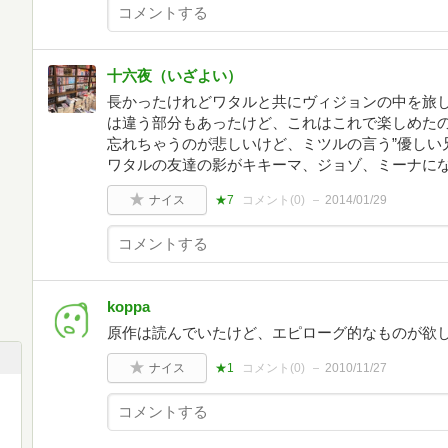
十六夜（いざよい）
長かったけれどワタルと共にヴィジョンの中を旅
は違う部分もあったけど、これはこれで楽しめた
忘れちゃうのが悲しいけど、ミツルの言う”優しい
ワタルの友達の影がキキーマ、ジョゾ、ミーナに
ナイス
★7
コメント(
0
)
2014/01/29
koppa
原作は読んでいたけど、エピローグ的なものが欲
ナイス
★1
コメント(
0
)
2010/11/27