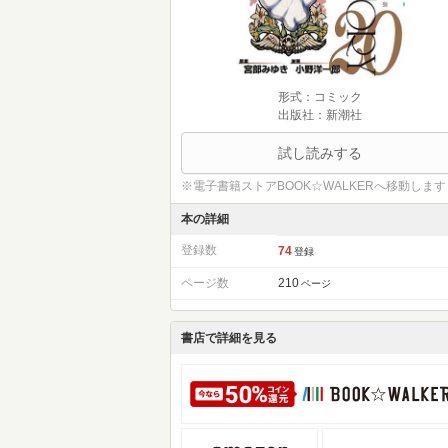
形式：コミック
出版社：新潮社
試し読みする
※電子書籍ストアBOOK☆WALKERへ移動します
本の詳細
登録数
74
登録
ページ数
210
ページ
書店で詳細を見る