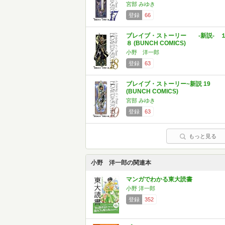
宮部 みゆき
登録
66
ブレイブ・ストーリー ‐新説‐ 
８ (BUNCH COMICS)
小野 洋一郎
登録
63
ブレイブ・ストーリー~新説 19
(BUNCH COMICS)
宮部 みゆき
登録
63
もっと見る
小野 洋一郎の関連本
マンガでわかる東大読書
小野 洋一郎
登録
352