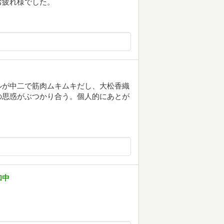
お疲れ様でした。
ルが中二で筋肉ムキムキだし、大松香織
の思惑がぶつかり合う。個人的にあとが
加中