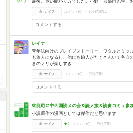
最後、良い終わり方でした。小野・宮部両先生、
ナイス
コメント(
0
)
2008/08/11
１
レイナ
青年誌向けのブレイブストーリー。ワタルとミツ
も旅人になるし、他にも旅人がたくさんいて各自
きのノリが楽しすぎ
ナイス
コメント(
0
)
日付不明
柊龍司＠中四国読メの会＆読メ旅＆読食コミュ参
小説原作の漫画としては傑作だと思います
ナイス
★4
コメント(
0
)
日付不明