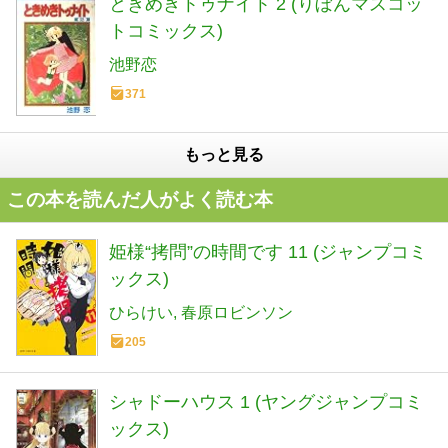
ときめきトゥナイト 2 (りぼんマスコッ
トコミックス)
池野恋
371
もっと見る
この本を読んだ人がよく読む本
姫様“拷問”の時間です 11 (ジャンプコミ
ックス)
ひらけい
春原ロビンソン
205
シャドーハウス 1 (ヤングジャンプコミ
ックス)