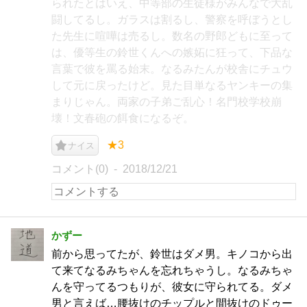
られたとはいえ、中等部の生徒様がみんなで大乱
闘してるし。ガラスは割るし、警察を呼ぼうとし
た先生に喧嘩は売るし。数名の野郎どもに至って
は、優等生の鈴世くんへの嫉妬に狂って、下品な
言葉で彼を罵る始末。なるみたんが校舎にチュウ
して元に戻ったけど。見た目単なるヤンキーの集
まりじゃん。両家の子弟ご乱心！名門校学校崩
壊！文春砲の餌食になるぞ。
★3
ナイス
コメント(0)
2018/12/21
かずー
前から思ってたが、鈴世はダメ男。キノコから出
て来てなるみちゃんを忘れちゃうし。なるみちゃ
んを守ってるつもりが、彼女に守られてる。ダメ
男と言えば…腰抜けのチップルと間抜けのドゥー