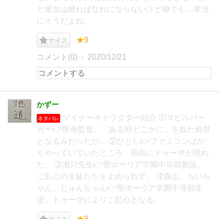
と彼女は離ればなれにならないけど😅でも…本当
にそうだよね。
★9
ナイス
コメント(0)
2020/12/21
かずー
マイナーキャラクター紹介 ①スピルバー
ネタバレ
ガー👉映画監督。「ある時どこかに」を観た鈴世
となるみだったが… ②ひとし👉ファミコンばか
りやっていていたところ、画面にドゥーサが現れ
た。 ③瀬川先生👉聖ポーリア学園中等部教諭。
ご乱心の生徒たちを止められず。 ④森山、ちいち
ゃん、じゅんちゃん👉聖ポーリア学園中等部生
徒。ドゥーサによりご乱心となる。
★8