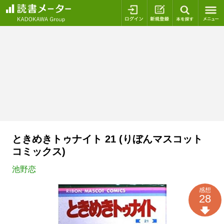
ログイン
新規登録
本を探
ときめきトゥナイト 21 (りぼんマスコット
コミックス)
池野恋
感想
28