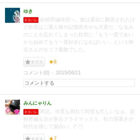
ゆき
妖精界編佳境へ。俊は運命に翻弄されたけ
ネタバレ
ど鈴世は二重人格や記憶喪失やら大変だ。なるみ
のことを忘れてしまった鈴世に「もう一度であい
から始めてもう一度好きになればいい」という神
谷さんのセリフ素敵でした。
★8
ナイス
コメント(0)
2015/06/21
みんにゃりん
再読。何度も倒れて鈴世も忙しいなぁ。妖
ネタバレ
精界編も次が多分クライマックス。柱の落書きが
時代を感じて面白い。(^.^)
★7
ナイス