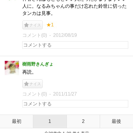
人に。なるみちゃんの事だけ忘れた鈴世に切った
タンカは見事。
★1
ナイス
コメント(0)
2012/08/19
樹雨野きんぎょ
再読。
ナイス
コメント(0)
2011/11/27
最初
1
2
最後