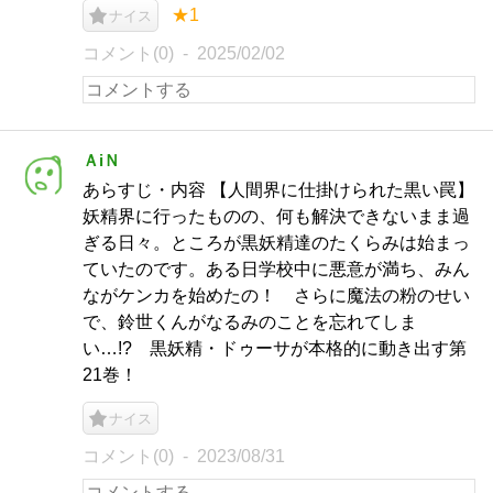
★1
ナイス
コメント(0)
2025/02/02
ＡiＮ
あらすじ・内容 【人間界に仕掛けられた黒い罠】
妖精界に行ったものの、何も解決できないまま過
ぎる日々。ところが黒妖精達のたくらみは始まっ
ていたのです。ある日学校中に悪意が満ち、みん
ながケンカを始めたの！ さらに魔法の粉のせい
で、鈴世くんがなるみのことを忘れてしま
い…!? 黒妖精・ドゥーサが本格的に動き出す第
21巻！
ナイス
コメント(0)
2023/08/31