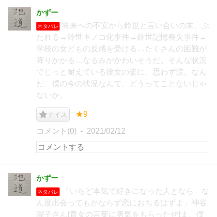
かずー
将来への不安から鈴世と言い合いの末、ぶ
ネタバレ
たれる→鈴世キノコ化事件→鈴世記憶喪失事件→
学校の女どもの反感を受ける…たくさんの困難が
降りかかる…なるみがかわいそうだ。そんな状況
でじっと耐えている彼女の姿に、思わず涙。なん
だ、僕の今の状況なんて、どうってことないじゃ
ないか。
★9
ナイス
コメント(0)
2021/02/12
かずー
「いちど本気で好きになった人となら な
ネタバレ
ん度出会ってもかならず恋におちるはずよ」神谷
曜子さん❗️貴女の言葉に勇気をもらったぜ❗️ま、僕