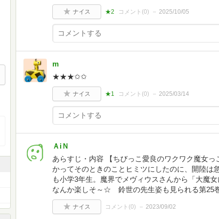
ナイス
★2
コメント(
0
)
2025/10/05
m
★★★✩✩
ナイス
★1
コメント(
0
)
2025/03/14
ＡiＮ
あらすじ・内容 【ちびっこ愛良のワクワク魔女っ
かってそのときのことヒミツにしたのに、開陸は
も小学3年生。魔界でメヴィウスさんから「大魔女
なんか楽しそ～☆ 鈴世の先生姿も見られる第25
ナイス
コメント(
0
)
2023/09/02