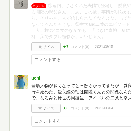
①毎回、ささくれた表情で登場し、愛良
ネタバレ
る開陸の親父さん。まあ、この後、事情が明らか
ら、そりゃあ、人が信じられなくなるよな、って
なってるんだろうな。②幸太and二葉のエピソー
二人。柱の4コマのなかでも、「じきに青柳二葉に
柳＋葉でダブル植物か。いいじゃん。
ナイス
★7
コメント(
0
)
2021/08/15
uchi
登場人物が多くなってとっ散らかってきたが、愛
行を始めた。愛良編の軸は開陸くんとの関係なん
で、なるみと鈴世の同級生、アイドルの二葉と幸
ナイス
★3
コメント(
0
)
2021/06/04