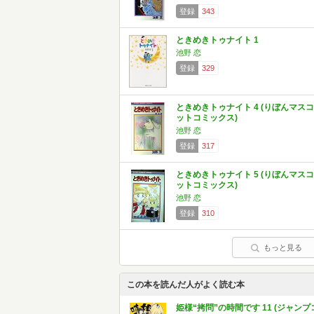
登録
343
ときめきトゥナイト 1
池野 恋
登録
329
ときめきトゥナイト 4 (りぼんマスコ
ットコミックス)
池野 恋
登録
317
ときめきトゥナイト 5 (りぼんマスコ
ットコミックス)
池野 恋
登録
310
もっと見る
この本を読んだ人がよく読む本
姫様“拷問”の時間です 11 (ジャンプ