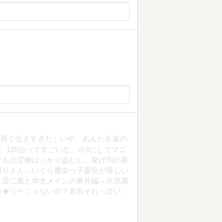
し長く生きすぎた」いや、あんた永遠の
。120台ってすごいな。小3にしてマニ
どもの宝物ばっかり盗むし、挙げ句の果
巡りさん…いくら魔女っ子愛良が怪しい
。⑤二葉と幸太メインの番外編→沢原麗
ジ★リーじゃないの？名前それっぽい