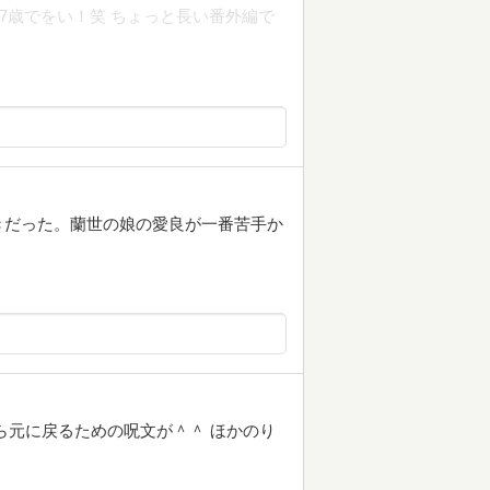
17歳でをい！笑 ちょっと長い番外編で
きだった。蘭世の娘の愛良が一番苦手か
ら元に戻るための呪文が＾＾ ほかのり