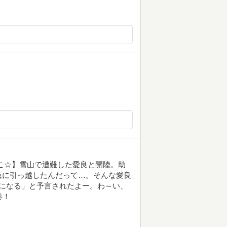
こ☆】雪山で遭難した愛良と開陸。助
急に引っ越したんだって…。そんな愛良
になる」と予言されたよー。わ～い、
巻！