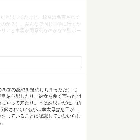
アだと思ってたけど、校名は名言されて
たのか？）。みんなで同じ中学に行くか
ーリアと東雲が同系列なのかな？聖ポー
巻の感想を投稿しちまっただ(-_-;)
愛良を心配したり、彼女を悪く言った開
会にやって来たり。卓は妹思いだね。頑
も収録されているが…幸太母は息子が二
いをしていることは認識していないらし
あ。