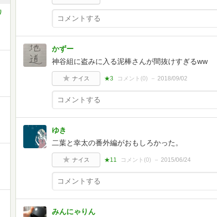
り
かずー
神谷組に盗みに入る泥棒さんが間抜けすぎるww
ナイス
★3
コメント(
0
)
2018/09/02
ゆき
二葉と幸太の番外編がおもしろかった。
ナイス
★11
コメント(
0
)
2015/06/24
みんにゃりん