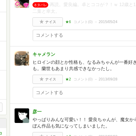
再読。愛良編。卓とココが？！ｗ 12歳と
ネタバレ
二葉と幸太。
ナイス
★6
コメント(
0
)
2015/05/24
キャメラン
ヒロインの顔とか性格も、なるみちゃんが一番好
も。蘭世もあまり共感できなかったし。
ナイス
★2
コメント(
0
)
2013/09/28
彦一
やっぱりみんな可愛い！！ 愛良ちゃんが、魔女か
ぼん作品も気になってしまいました。
コ