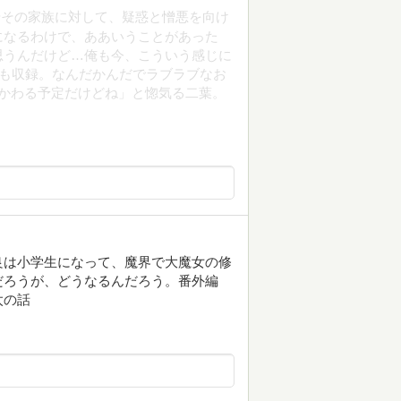
やその家族に対して、疑惑と憎悪を向け
になるわけで、ああいうことがあった
思うんだけど…俺も今、こういう感じに
ドも収録。なんだかんだでラブラブなお
かわる予定だけどね」と惚気る二葉。
良は小学生になって、魔界で大魔女の修
だろうが、どうなるんだろう。番外編
太の話