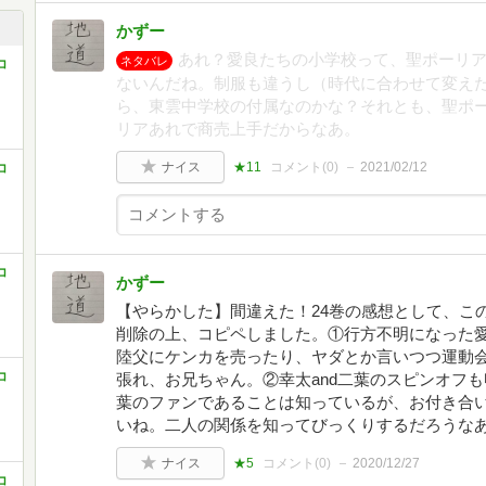
かずー
あれ？愛良たちの小学校って、聖ポーリ
ネタバレ
コ
ないんだね。制服も違うし（時代に合わせて変え
ら、東雲中学校の付属なのかな？それとも、聖ポ
リアあれで商売上手だからなあ。
ナイス
★11
コメント(
0
)
2021/02/12
コ
コ
かずー
【やらかした】間違えた！24巻の感想として、この25
削除の上、コピペしました。①行方不明になった
陸父にケンカを売ったり、ヤダとか言いつつ運動
コ
張れ、お兄ちゃん。②幸太and二葉のスピンオフ
葉のファンであることは知っているが、お付き合
いね。二人の関係を知ってびっくりするだろうな
ナイス
★5
コメント(
0
)
2020/12/27
コ