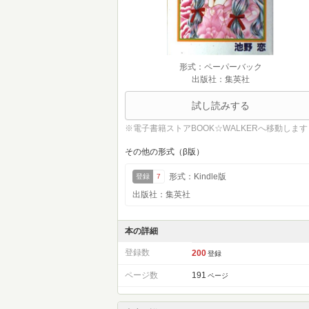
形式：ペーパーバック
出版社：集英社
試し読みする
※電子書籍ストアBOOK☆WALKERへ移動します
その他の形式（β版）
形式：Kindle版
登録
7
出版社：集英社
本の詳細
登録数
200
登録
ページ数
191
ページ