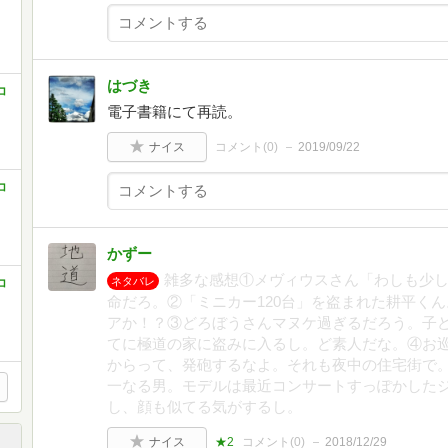
はづき
コ
電子書籍にて再読。
ナイス
コメント(
0
)
2019/09/22
コ
かずー
雑多な感想①メヴィウスさん「わしも少
ネタバレ
コ
命だろ。②「ミニカー120台」を盗まれた耕平くん
アか！？③どろぼうさんマヌケ過ぎるだろう。子
てに極道の家に盗みに入るし。ど素人だな。④お
からって、発砲するなよ。それも夜中の住宅街で
一なる男。モデルは最近コンサートすっぽかした
し、顔も似てる気がするし。
ナイス
★2
コメント(
0
)
2018/12/29