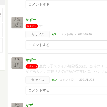
かずー
ナ
ネタバレ
ナイス
★3
コメント(
0
)
2023/07/02
かずー
魔女っ子スタイル解除呪文は、当時のり
ネタバレ
がずらりと。吉住さんの作品がママレに。ハンサ
ナイス
★14
コメント(
0
)
2021/11/28
かずー