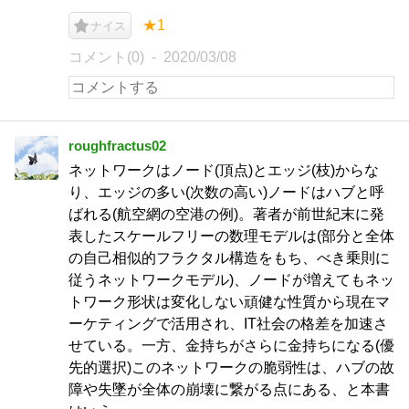
★1
ナイス
コメント(0)
2020/03/08
roughfractus02
ネットワークはノード(頂点)とエッジ(枝)からな
り、エッジの多い(次数の高い)ノードはハブと呼
ばれる(航空網の空港の例)。著者が前世紀末に発
表したスケールフリーの数理モデルは(部分と全体
の自己相似的フラクタル構造をもち、べき乗則に
従うネットワークモデル)、ノードが増えてもネッ
トワーク形状は変化しない頑健な性質から現在マ
ーケティングで活用され、IT社会の格差を加速さ
せている。一方、金持ちがさらに金持ちになる(優
先的選択)このネットワークの脆弱性は、ハブの故
障や失墜が全体の崩壊に繋がる点にある、と本書