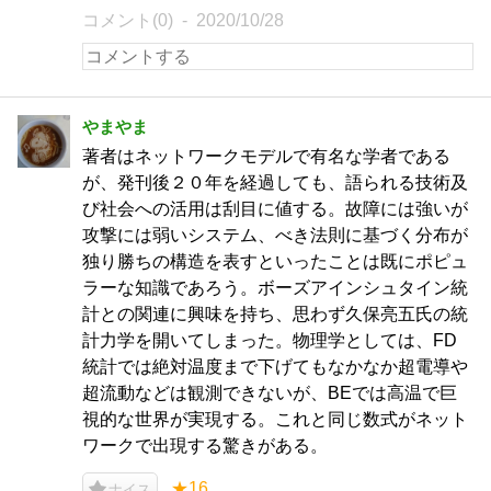
コメント(0)
2020/10/28
やまやま
著者はネットワークモデルで有名な学者である
が、発刊後２０年を経過しても、語られる技術及
び社会への活用は刮目に値する。故障には強いが
攻撃には弱いシステム、べき法則に基づく分布が
独り勝ちの構造を表すといったことは既にポピュ
ラーな知識であろう。ボーズアインシュタイン統
計との関連に興味を持ち、思わず久保亮五氏の統
計力学を開いてしまった。物理学としては、FD
統計では絶対温度まで下げてもなかなか超電導や
超流動などは観測できないが、BEでは高温で巨
視的な世界が実現する。これと同じ数式がネット
ワークで出現する驚きがある。
★16
ナイス