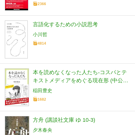
2366
言語化するための小説思考
小川哲
4814
本を読めなくなった人たち-コスパとテ
キストメディアをめぐる現在形 (中公新
書ラクレ 861)
稲田豊史
1682
方舟 (講談社文庫 ゆ 10-3)
夕木春央