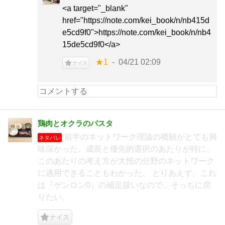
<a target="_blank"
href="https://note.com/kei_book/n/nb415d
e5cd9f0">https://note.com/kei_book/n/nb4
15de5cd9f0</a>
★1
04/21 02:09
ナイス
鶏肉とオクラのパスタ
前半のネットワーク理論の概観がとても興
ネタバレ
味深かった。成長と優先的選択のあたりが特に。
このあたりの考え方が大抵の分野のネットワーク
に適用できることもわかった。 とりあえず、これ
は『ゲンロン0』の補足扱いなので、そっちに戻
りたい。
ナイス