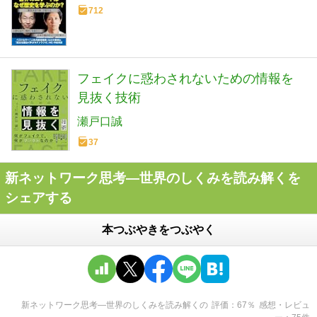
712
フェイクに惑わされないための情報を
見抜く技術
瀬戸口誠
37
新ネットワーク思考―世界のしくみを読み解くを
シェアする
本つぶやきをつぶやく
新ネットワーク思考―世界のしくみを読み解く
の
評価
67
％
感想・レビュ