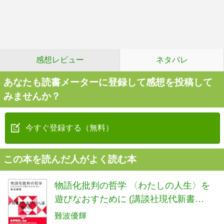
感想レビュー
ネタバレ
あなたも読書メーターに登録して感想を投稿して
みませんか？
今すぐ登録する（無料）
この本を読んだ人がよく読む本
物語化批判の哲学 〈わたしの人生〉を
遊びなおすために (講談社現代新書
2782)
難波優輝