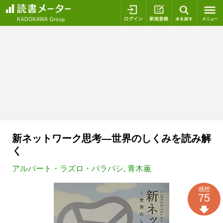
ログイン
新規登録
本を探
新ネットワーク思考―世界のしくみを読み解
く
アルバート・ラズロ・バラバシ
,
青木薫
感想
75