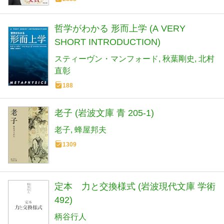
哲学がわかる 形而上学 (A VERY
SHORT INTRODUCTION)
スティーヴン・マンフォード
秋葉剛史
北村
直彰
188
老子 (岩波文庫 青 205-1)
老子
蜂屋邦夫
1309
定本 力と交換様式 (岩波現代文庫 学術
492)
柄谷行人