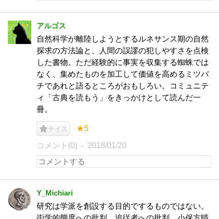
アルゴス
自然科学が離陸しようとするルネサンス期の自然
探求の方法論と、人間の誤謬の犯しやすさを点検
した書物。ただ経験的に事実を収集する蜘蛛では
なく、集めたものを加工して価値を高めるミツバ
チであれと語るところがおもしろい。コミュニテ
ィ「古典を読もう」をきっかけとして読んだ一
冊。
★5
ナイス
コメント(0)
2018/01/20
Y_Michiari
研究は学派を創設する目的でするものではない。
衒学的態度への批判…追従者への批判。小保方晴