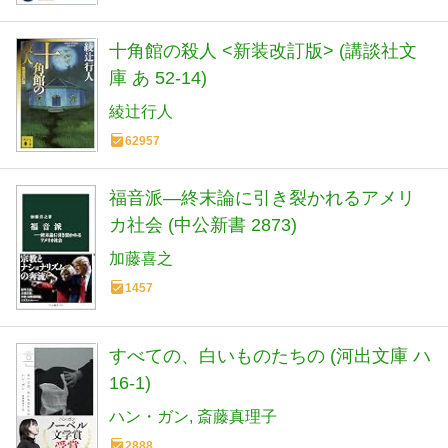
十角館の殺人 <新装改訂版> (講談社文
庫 あ 52-14)
綾辻行人
62957
福音派―終末論に引き裂かれるアメリ
カ社会 (中公新書 2873)
加藤喜之
1457
すべての、白いものたちの (河出文庫 ハ
16-1)
ハン・ガン
斎藤真理子
2888