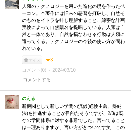
人類のテクノロジーを用いた進化の礎を作ったベ
ーコン。本著作には旧来の悪習を打破し、自然そ
のものをイドラを排し理解すること、綿密な計画
実験によって自然階名を提唱している。人類は自
然と一体であり、自然を損なわせる行動は人類に
還ってくる。テクノロジーの今後の使い方が問わ
れている。
★3
ナイス
コメント(0)
2024/03/10
のえる
新機関として新しい学問の流儀(経験主義、帰納
法)を推進することが目的だそうですが、2/3は既
存の学問体系に対する非難でした。言ってること
は一理ありますが、言い方がきついです笑 この