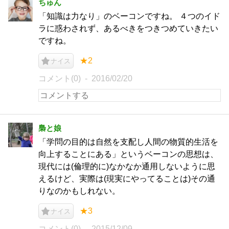
ちゅん
「知識は力なり」のベーコンですね。 ４つのイド
ラに惑わされず、あるべきをつきつめていきたい
ですね。
★2
ナイス
コメント(0)
2016/02/20
梟と娘
「学問の目的は自然を支配し人間の物質的生活を
向上することにある」というベーコンの思想は、
現代には(倫理的に)なかなか通用しないように思
えるけど、実際は(現実にやってることは)その通
りなのかもしれない。
★3
ナイス
コメント(0)
2015/12/09