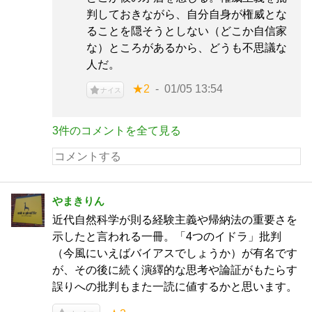
判しておきながら、自分自身が権威とな
ることを隠そうとしない（どこか自信家
な）ところがあるから、どうも不思議な
人だ。
★2
01/05 13:54
ナイス
3件のコメントを全て見る
やまきりん
近代自然科学が則る経験主義や帰納法の重要さを
示したと言われる一冊。「4つのイドラ」批判
（今風にいえばバイアスでしょうか）が有名です
が、その後に続く演繹的な思考や論証がもたらす
誤りへの批判もまた一読に値するかと思います。