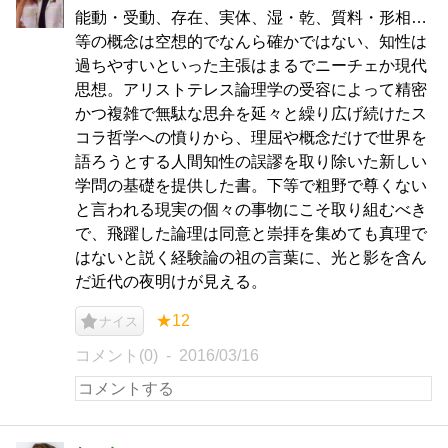
能動・受動、存在、実体、湿・乾、質料・形相…
等の概念は空想的でなんら確かではない、知性は
過ちやすいといった主張はまるでニーチェか現代
思想。アリストテレス論理学の受容によって精密
かつ複雑で無駄な思弁を延々と繰り広げ続けたス
コラ哲学への憤りから、理屈や概念だけで世界を
語ろうとする人間知性の誤謬を取り除いた新しい
学問の基礎を提供した書。下等で粗野で尊くない
と言われる現実の個々の事物にこそ取り組むべき
で、飛躍した論理は同意と崇拝を集めても真理で
はないと説く経験論の祖の言葉に、光と影を含ん
だ近代の夜明けが見える。
★12
ナイス
コメント(0)
2016/03/16