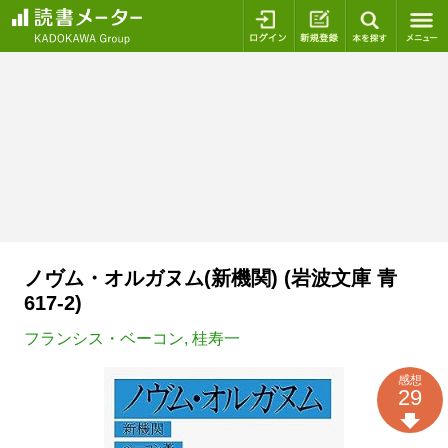
ログイン
新規登録
本を探
ノヴム・オルガヌム(新機関) (岩波文庫 青
617-2)
フランシス・ベーコン
,
桂寿一
感想
29