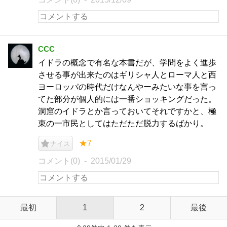
CCC
イドラの概念で有名な本書だが、学問をよく進歩
させる事が出来たのはギリシャ人とローマ人と西
ヨーロッパの時代だけなんやーみたいな事を言っ
てた部分が個人的には一番ショッキングだった。
洞窟のイドラとか言っておいてそれですかと、極
東の一市民としてはただただ脱力するばかり。
★7
ナイス
コメント(0)
2015/01/29
最初
1
2
最後