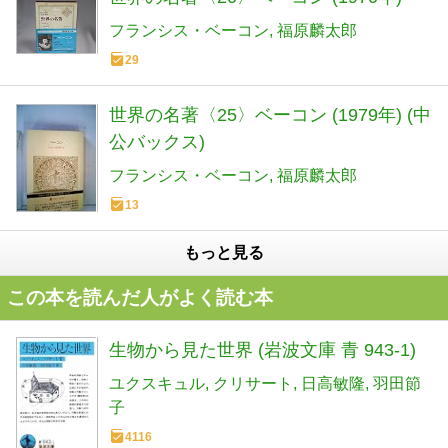
フランシス・ベーコン
福原麟太郎
29
世界の名著〈25〉ベーコン (1979年) (中
公バックス)
フランシス・ベーコン
福原麟太郎
13
もっと見る
この本を読んだ人がよく読む本
生物から見た世界 (岩波文庫 青 943-1)
ユクスキュル
クリサート
日高敏隆
羽田節
子
4116