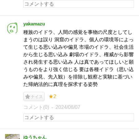
yakamazu
種族のイドラ、人間の感覚を事物の尺度としてし
まうのは誤り 洞窟のイドラ、個人の環境等によっ
て生じる思い込みや偏見 市場のイドラ、社会生活
から生じる思い込み 劇場のイドラ、権威から影響
され発生する思い込み 人は真であってほしいと願
うものをより強く信じる 要は各種イドラ（思い込
みや偏見、先入観）を排除し観察と実験に基づい
た帰納法的に真理を探求する姿勢
★2
ナイス
コメント(0)
2024/08/07
ゆうちゃん