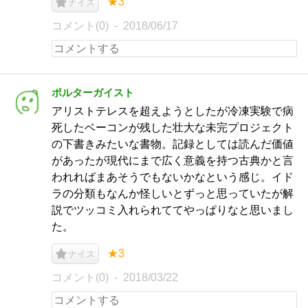
★3
ナイス
コメント(0)
2018/06/17
ポルターガイスト
アリストテレスを超えようとしたが冷凍実験で病
死したベーコンが残した壮大な未完プロジェクト
の下書きみたいな書物。記録としては読んだ価値
があったが現代にまで広く意義を持つ古典かと言
われればまあそうでもないかなという感じ。イド
ラの分類もなんか怪しいとずっと思っていたが解
説でツッコミ入れられててやっぱりなと思いまし
た。
★3
ナイス
コメント(0)
2018/03/22