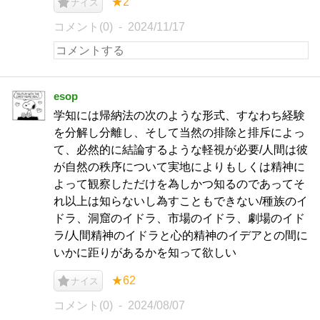
★2
ナイス
コメント(0)
2024/11/17
esop
学知には帰納法の次のような形式、すなわち経験
を分解し分離し、そして当然の排除と排斥によっ
て、必然的に結論するような軽視が必要/人間は彼
が自然の秩序について実地によりもしくは精神に
よって観察しただけを為しかつ知るのであってそ
れ以上は知らないし為すこともできない/種族のイ
ドラ、洞窟のイドラ、市場のイドラ、劇場のイド
ラ/人間精神のイドラと心的精神のイデアとの間に
いかに距りがあるかを知って欲しい
★62
ナイス
コメント(0)
2024/08/07