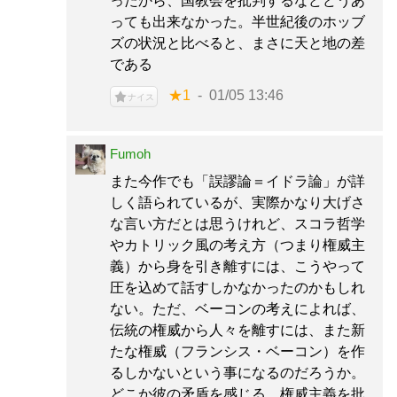
ったから、国教会を批判するなどどうあ
っても出来なかった。半世紀後のホッブ
ズの状況と比べると、まさに天と地の差
である
★1
01/05 13:46
ナイス
Fumoh
また今作でも「誤謬論＝イドラ論」が詳
しく語られているが、実際かなり大げさ
な言い方だとは思うけれど、スコラ哲学
やカトリック風の考え方（つまり権威主
義）から身を引き離すには、こうやって
圧を込めて話すしかなかったのかもしれ
ない。ただ、ベーコンの考えによれば、
伝統の権威から人々を離すには、また新
たな権威（フランシス・ベーコン）を作
るしかないという事になるのだろうか。
どこか彼の矛盾を感じる。権威主義を批