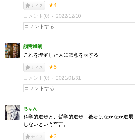
★4
ナイス
コメント(0)
2022/12/10
讃壽鐵朗
これを理解した人に敬意を表する
★5
ナイス
コメント(0)
2021/01/31
ちゅん
科学的進歩と、哲学的進歩。後者はなかなか進展
しないという至言。
★3
ナイス