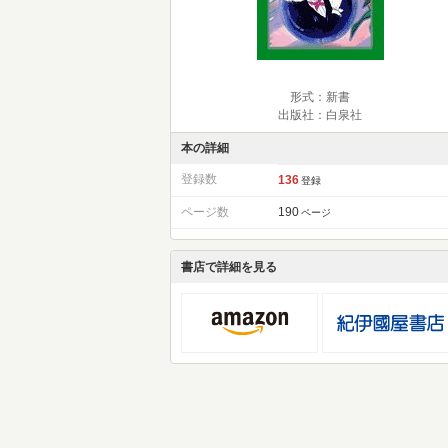
形式：新書
出版社：白泉社
本の詳細
登録数
136
登録
ページ数
190
ページ
書店で詳細を見る