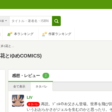
n和書
は
本ランキング
作家ランキング
COMICS)
花とゆめCOMICS)
感想・レビュー
2
全て表示
ネタバレ
LIV
再読。ｼﾞｪﾙのお父さん登場。世界を飛
ネタバレ
いうおおらかさがジェルを生むのかと思ったり。