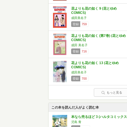
花よりも花の如く 9 (花とゆめ
COMICS)
成田美名子
登録
759
花よりも花の如く (第7巻) (花とゆめ
COMICS)
成田 美名子
登録
716
花よりも花の如く 13 (花とゆめ
COMICS)
成田美名子
登録
700
もっと見る
この本を読んだ人がよく読む本
本なら売るほど 3 (ハルタコミックス
児島 青