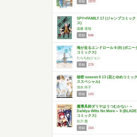
登録
1870
SPY×FAMILY 17 (ジャンプコミック
ス)
遠藤 達哉
登録
848
海が走るエンドロール 9 (9) (ボニー
コミックス)
たらちねジョン
登録
278
秘密 season 0 13 (花とゆめコミッ
ススペシャル)
清水 玲子
登録
143
魔導具師ダリヤはうつむかない ～
Dahliya Wilts No More～ 9 (BLADE
コミックス)
住川 惠
登録
154