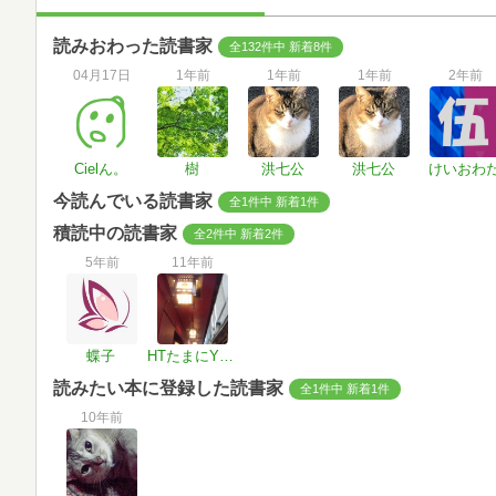
読みおわった読書家
全132件中 新着8件
04月17日
1年前
1年前
1年前
2年前
Cielん。
樹
洪七公
洪七公
けいおわ
今読んでいる読書家
全1件中 新着1件
積読中の読書家
全2件中 新着2件
5年前
11年前
蝶子
HTたまにYN@ぬ 積読消化中
読みたい本に登録した読書家
全1件中 新着1件
10年前