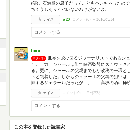
(笑)。石油相の息子だってこともバレちゃったの
ちゃうしそりゃバレないわけがないよ。
ナイス
★20
コメント(
0
)
2016/05/14
hera
世界を飛び回るジャーナリストであるジ
ネタバレ
た。一方、シャールは街で映画監督にスカウトさ
る。更に、シャールの父親までもが政務の一環と
へと到着した。しかもジェラールの父親の狙いは
悩するジェラールだったが…。――高校の頃に拝
ナイス
コメント(
0
)
日付不明
この本を登録した読書家