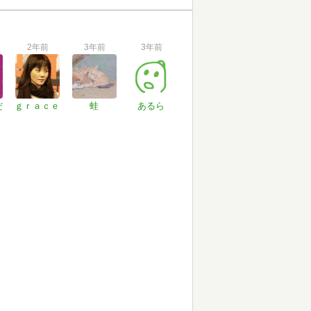
2年前
3年前
3年前
だ
ｇｒａｃｅ
蛙
あるら