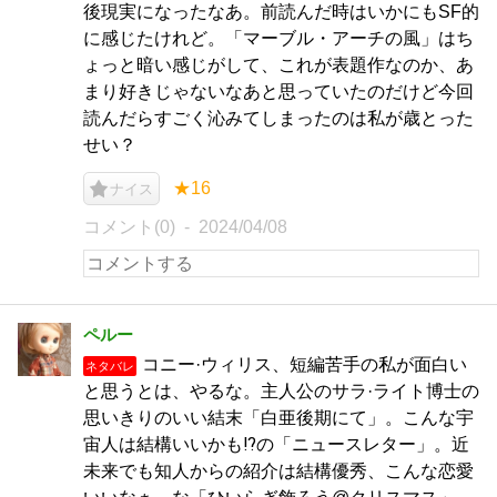
後現実になったなあ。前読んだ時はいかにもSF的
に感じたけれど。「マーブル・アーチの風」はち
ょっと暗い感じがして、これが表題作なのか、あ
まり好きじゃないなあと思っていたのだけど今回
読んだらすごく沁みてしまったのは私が歳とった
せい？
★16
ナイス
コメント(0)
2024/04/08
ペルー
コニー·ウィリス、短編苦手の私が面白い
ネタバレ
と思うとは、やるな。主人公のサラ·ライト博士の
思いきりのいい結末「白亜後期にて」。こんな宇
宙人は結構いいかも⁉️の「ニュースレター」。近
未来でも知人からの紹介は結構優秀、こんな恋愛