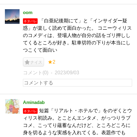
oom
「白亜紀後期にて」と「インサイダー疑
ネタバレ
惑」が楽しく読めて面白かった。 コニーウィリス
のコメディは、登場人物が自分の話をゴリ押しし
てくるところが好き。駐車切符の下りが本当にし
つこくて面白い
★2
ナイス
コメント(0)
2023/09/03
Aminadab
短篇「リアルト・ホテルで」をのぞくとウ
ネタバレ
ィリス初読み。とことんエンタメ、がっつりラブ
コメ、こってり蘊蓄なんだけど、ところどころに
身を切るような実感を入れてくる。表題作でも