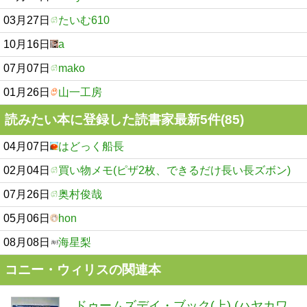
03月27日
たいむ610
10月16日
a
07月07日
mako
01月26日
山一工房
読みたい本に登録した読書家最新5件(85)
04月07日
はどっく船長
02月04日
買い物メモ(ピザ2枚、できるだけ長い長ズボン)
07月26日
奥村俊哉
05月06日
hon
08月08日
海星梨
コニー・ウィリスの関連本
ドゥームズデイ・ブック(上) (ハヤカワ