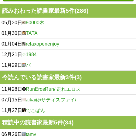
読みおわった読書家最新5件(286)
05月30日
80000木
01月30日
TATA
01月04日
relaxopenenjoy
12月21日
1984
11月29日
パ
今読んでいる読書家最新3件(3)
11月28日
RunErosRun/ 走れエロス
07月15日
aika@\サティスファイ/
11月27日
でこぽん
積読中の読書家最新5件(34)
06月26日
tamy