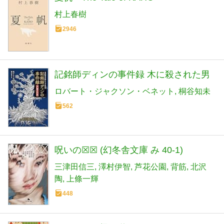
村上春樹
2946
記銘師ディンの事件録 木に殺された男
ロバート・ジャクソン・ベネット
桐谷知未
562
呪いの☒☒ (幻冬舎文庫 み 40-1)
三津田信三
澤村伊智
芦花公園
背筋
北沢
陶
上條一輝
448