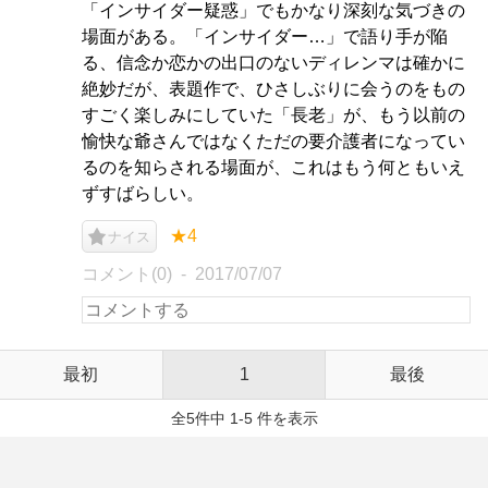
「インサイダー疑惑」でもかなり深刻な気づきの
場面がある。「インサイダー…」で語り手が陥
る、信念か恋かの出口のないディレンマは確かに
絶妙だが、表題作で、ひさしぶりに会うのをもの
すごく楽しみにしていた「長老」が、もう以前の
愉快な爺さんではなくただの要介護者になってい
るのを知らされる場面が、これはもう何ともいえ
ずすばらしい。
★4
ナイス
コメント(0)
2017/07/07
最初
1
最後
全5件中 1-5 件を表示