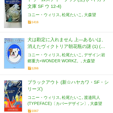
文庫 SF ウ 12-4)
コニー・ウィリス
松尾たいこ
大森望
1416
犬は勘定に入れません 上―あるいは、
消えたヴィクトリア朝花瓶の謎 (1) (ハ
ヤカワ文庫 SF ウ 12-6)
コニー・ウィリス
松尾たいこ
デザイン:岩
郷重力+WONDER WORKZ。
大森望
1266
ブラックアウト (新☆ハヤカワ・SF・シ
リーズ)
コニー・ウィリス
松尾たいこ
渡邉民人
(TYPEFACE)〔カバーデザイン〕
大森望
1067