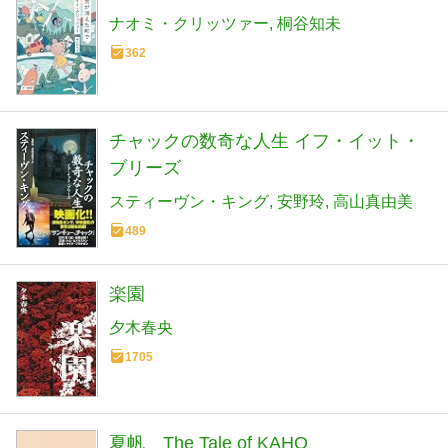
ナオミ・クリッツァー
桐谷知未
362
チャックの数奇な人生 イフ・イット・
ブリーズ
スティーヴン・キング
安野玲
高山真由美
489
楽園
夕木春央
1705
夏帆 The Tale of KAHO