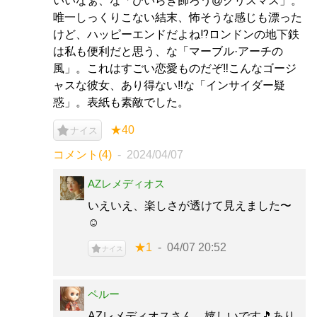
いいなぁ、な「ひいらぎ飾ろう@クリスマス」。
唯一しっくりこない結末、怖そうな感じも漂った
けど、ハッピーエンドだよね⁉️ロンドンの地下鉄
は私も便利だと思う、な「マーブル·アーチの
風」。これはすごい恋愛ものだぞ‼️こんなゴージ
ャスな彼女、あり得ない‼️な「インサイダー疑
惑」。表紙も素敵でした。
★40
ナイス
コメント(4)
2024/04/07
AZレメディオス
いえいえ、楽しさが透けて見えました〜
☺️
★1
04/07 20:52
ナイス
ペルー
AZレメディオスさん、嬉しいです🎵あり