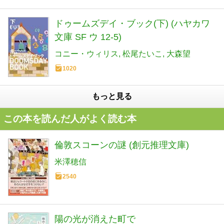
ドゥームズデイ・ブック(下) (ハヤカワ
文庫 SF ウ 12-5)
コニー・ウィリス
松尾たいこ
大森望
1020
もっと見る
この本を読んだ人がよく読む本
倫敦スコーンの謎 (創元推理文庫)
米澤穂信
2540
陽の光が消えた町で