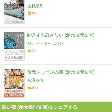
辻村深月
3896
瞬きすら許さない (創元推理文庫)
ジョー・キャラハン
734
倫敦スコーンの謎 (創元推理文庫)
米澤穂信
2541
深い疵 (創元推理文庫)をシェアする