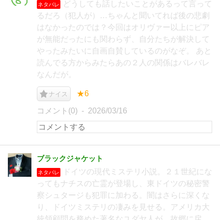
どうしても話したいことがあるって言って
ネタバレ
るだろ（犯人が）…ちゃんと聞いてれば後の悲劇
はなかったのでは？今回はオリヴァー以上にピア
が無能だったにも関わらず、自分たちが解決して
やったみたいに自画自賛しているのがなぞ。 あと
読んでる方からみたらあの２人の関係はバレバレ
なんだが。
★6
ナイス
コメント(0)
2026/03/16
ブラックジャケット
ドイツの現代ミステリ小説。２１世紀にな
ネタバレ
ってもナチスの亡霊が登場し、東ドイツの秘密警
察シュタージも犯罪に加わる。闇はさらに深くな
り、ドイツミステリの凄みを見せる。アメリカ大
統領顧問を務めた著名なユダヤ人が、故郷に戻