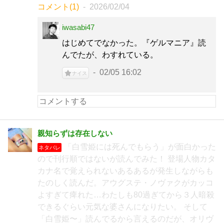
コメント(1)
2026/02/04
iwasabi47
はじめてでなかった。『ゲルマニア』読
んでたが、わすれている。
02/05 16:02
ナイス
親知らずは存在しない
「白雪姫には死んでもらう」が面白かった
ネタバレ
ので刊行順ではないが読んでみた！ 登場人物カタ
カナ名で覚えられないあるあるが発生しながらも
たのしく読んだ。アウグステ・ノヴァクがカッコ
よすぎて痺れた…わたしも80過ぎてから３人暗殺
できるぐらい元気な婆さんになりたい。 そして
「白雪姫〜」読んでるから言えるのだが、オリヴ