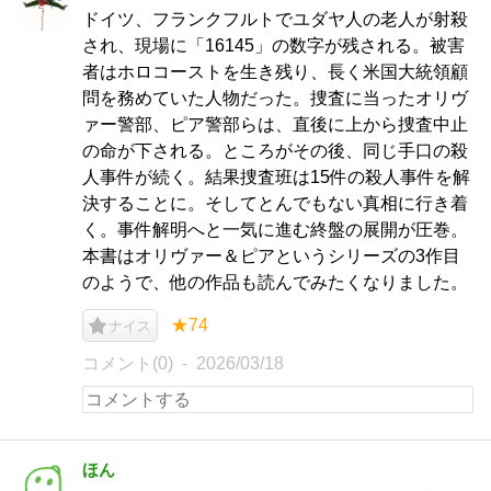
ドイツ、フランクフルトでユダヤ人の老人が射殺
され、現場に「16145」の数字が残される。被害
者はホロコーストを生き残り、長く米国大統領顧
問を務めていた人物だった。捜査に当ったオリヴ
ァー警部、ピア警部らは、直後に上から捜査中止
の命が下される。ところがその後、同じ手口の殺
人事件が続く。結果捜査班は15件の殺人事件を解
決することに。そしてとんでもない真相に行き着
く。事件解明へと一気に進む終盤の展開が圧巻。
本書はオリヴァー＆ピアというシリーズの3作目
のようで、他の作品も読んでみたくなりました。
★74
ナイス
コメント(0)
2026/03/18
ほん