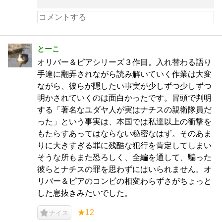
とーこ
オリバー＆ピアシリーズ３作目。入れ替わる語り
手達に翻弄されながら読み解いていく作業は大変
ながら、彼らが隠したい事実が少しずつ少しずつ
明かされていくのは面白かったです。冒頭で判明
する「著名なユダヤ人が実はナチスの親衛隊員だ
った」という事実は、本国では私達以上の衝撃を
もたらすあってはならない秘密なはず。そのあま
りに大きすぎる罪に残酷な犯行を肯定してしまい
そうな所もまた恐ろしく、全編を通して、騙った
彼らとナチスの罪を思わずにはいられません。オ
リバー＆ピアのコンビの相変わらずさがちょっと
した息抜きみたいでした。
★12
ナイス