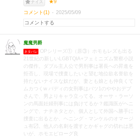
★9
ナイス
コメント(1)
2025/05/09
魔魔男爵
OPシリーズ①（原③）ホモもレズも出る
ネタバレ
21世紀の新しいLGBTQIA+フェミニズム警察小説
の傑作。ダブル主人公で男刑事は署長への昇進を
拒否し、現場で捜査したいと望む地位欲名誉欲を
持たないナイスな奴だが、妻とも娘とも仲良くて
ムカつくw バディの女刑事はバツ1のややおデブ
さんで、男よりキャラ立ってる。オーサ・ラーソ
ンの馬面妊婦刑事には負けてるか？鑑識医がヘニ
ングで、ナチネタとか、個人として外国へ勝手に
捜査に出るとか、ヘニング・マンケルのオマージ
ュ有〼。他人の名刺を渡すとかギャグの切れは悪
いが、ホモエピローグ良