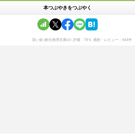
本つぶやきをつぶやく
深い疵 (創元推理文庫)
の
評価
79
％
感想・レビュー
444
件