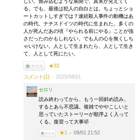
しい。畳み込むような展開で、真実が見えてく
る。でも、最後は犯人の自白とは。ちょっとショ
ートカットしすぎでは？連続殺人事件の動機はあ
の時代、ナチスドイツの時代に生まれた。多くの
人が死んだあの頃『やられる前にやる』ことが強
さだったのかもしれない。でも人の心を無くしち
ゃいけない。人として生まれたら、人として生き
て、人として死にたい。
★32
ナイス
コメント(1)
2025/08/31
セロリ
読み終わってから、もう一回斜め読み。
するとあら不思議。複雑でややこしいと
思っていたストーリーが順序よく入って
くる。復習って大事🤣
★1
09/01 21:52
ナイス