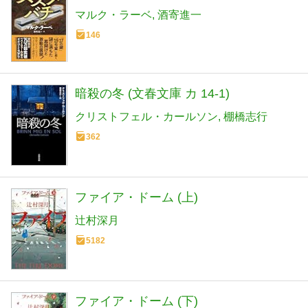
マルク・ラーベ
酒寄進一
146
暗殺の冬 (文春文庫 カ 14-1)
クリストフェル・カールソン
棚橋志行
362
ファイア・ドーム (上)
辻村深月
5182
ファイア・ドーム (下)