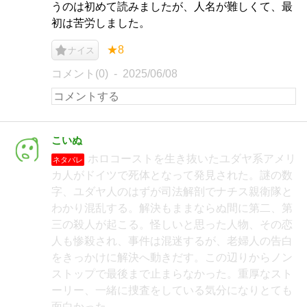
うのは初めて読みましたが、人名が難しくて、最
初は苦労しました。
★8
ナイス
コメント(0)
2025/06/08
こいぬ
ホロコーストを生き抜いたユダヤ系アメリ
ネタバレ
カ人がドイツで死体となって発見された。謎の数
字、ユダヤ人のはずが司法解剖でナチス親衛隊と
わかり混乱する。解決もままならぬ間に第二、第
三の殺人が起こる。怪しいと思った人物、その恋
人も惨殺され、事件は混迷するが、老婦人の告白
をきっかけに解決へ動きだす。この辺りからノン
ストップで最後まで止まらなかった。重厚なスト
ーリー、一緒に捜査をしている気分になりとても
面白かった。