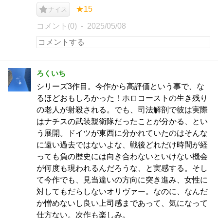
★15
ナイス
コメント(0)
2025/05/08
ろくいち
シリーズ3作目。今作から高評価という事で、な
るほどおもしろかった！ホロコーストの生き残り
の老人が射殺される。でも、司法解剖で彼は実際
はナチスの武装親衛隊だったことが分かる、とい
う展開。ドイツが東西に分かれていたのはそんな
に遠い過去ではないよな、戦後どれだけ時間が経
っても負の歴史には向き合わないといけない機会
が何度も現われるんだろうな、と実感する。そし
て今作でも、見当違いの方向に突き進み、女性に
対してもだらしないオリヴァー。なのに、なんだ
か憎めないし良い上司感まであって、気になって
仕方ない。次作も楽しみ。