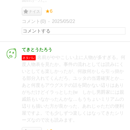
★6
ナイス
コメント(0)
2025/05/22
てきとうたろう
名前がややこしい上に人物が多すぎる。何
ネタバレ
度人物表を見たか。事件の流れとしては読みにく
いとしても楽しかったが、何故何かしら引っ掛か
る部分入れてくんだろ、ユッタの当選確実とか…
あと何度もアウグステの話を聞かない辺りはあり
がちだけどイラっとした(w しかし男爵家には親
戚筋もいなかったんかな…もうちょいミリアムの
辺りも描いた方が良かった、あれじゃただの便利
屋ですよ。でも少しずつ楽しくはなってきたシリ
ーズなので次も読みます。