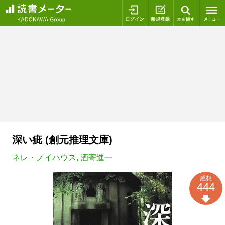
ログイン
新規登録
本を探
深い疵 (創元推理文庫)
ネレ・ノイハウス
,
酒寄進一
感想
444