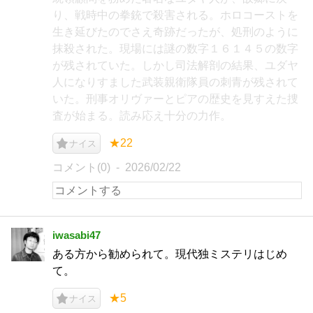
り、戦時中の拳銃で殺害される。ホロコーストを
生き延びたのでさえ奇跡だったが、処刑のように
抹殺された。現場には謎の数字１６１４５の数字
が残されていた。しかし司法解剖の結果、ユダヤ
人になりすました武装親衛隊員の刺青が残されて
いた。刑事オリヴァーとピアの歴史を見すえた捜
査が始まる。読み応え十分の力作。
★22
ナイス
コメント(0)
2026/02/22
iwasabi47
ある方から勧められて。現代独ミステリはじめ
て。
★5
ナイス