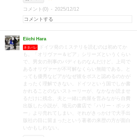
コメント(0)
2025/12/12
Eiichi Hara
ドイツ発のミステリを読むのは初めてか
ネタバレ
も。「オリヴァー＆ピア」シリーズというくらい
で、男女の刑事のバディものなんだけど、上司で
あるオリヴァーが不可解なくらい無能である。と
っても優秀なピアがなぜ彼をボスと認めるのかが
まったく理解できない。ドイツという国でしか書
かれることのないストーリーが、なかなか読ませ
るだけに残念。夫と一緒に肉屋を営みながら自費
出版した小説が、地元の書店で「ハリー・ポッタ
ー」より売れてしまい、それがきっかけで大手出
版社の目に留まったという著者の来歴の方が面白
いかもしれない。