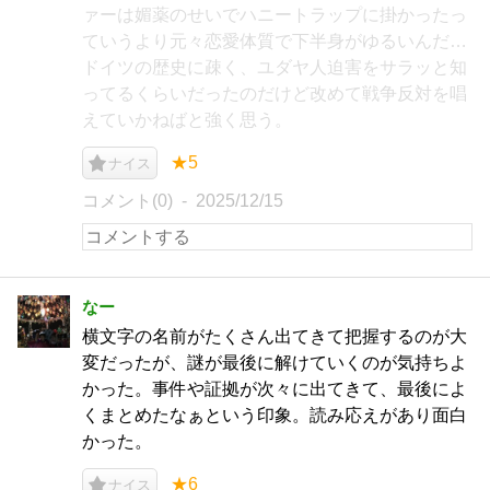
ァーは媚薬のせいでハニートラップに掛かったっ
ていうより元々恋愛体質で下半身がゆるいんだ…
ドイツの歴史に疎く、ユダヤ人迫害をサラッと知
ってるくらいだったのだけど改めて戦争反対を唱
えていかねばと強く思う。
★5
ナイス
コメント(0)
2025/12/15
なー
横文字の名前がたくさん出てきて把握するのが大
変だったが、謎が最後に解けていくのが気持ちよ
かった。事件や証拠が次々に出てきて、最後によ
くまとめたなぁという印象。読み応えがあり面白
かった。
★6
ナイス