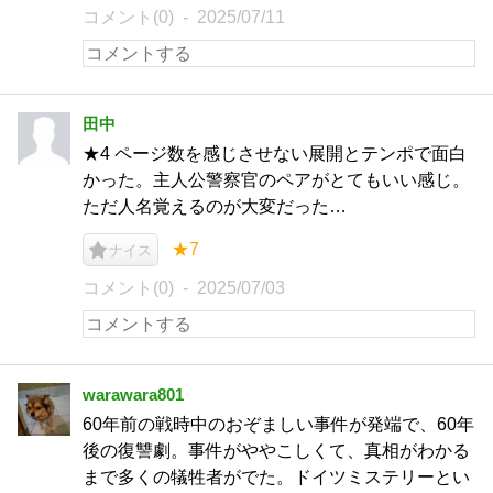
コメント(0)
2025/07/11
田中
★4 ページ数を感じさせない展開とテンポで面白
かった。主人公警察官のペアがとてもいい感じ。
ただ人名覚えるのが大変だった…
★7
ナイス
コメント(0)
2025/07/03
warawara801
60年前の戦時中のおぞましい事件が発端で、60年
後の復讐劇。事件がややこしくて、真相がわかる
まで多くの犠牲者がでた。ドイツミステリーとい