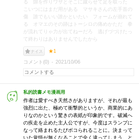
る 隙を作りワザとそこに蹴らせて足を取った
こいつにはまだ用がある マサキさんの左手首の
傷 誰でもいい誰かといたい フォームが崩れて
る オマエのその跡はトーシロの痛めかただ 拳
が流れてりゃ力が出てねーだろ 逃げづづけたっ
て終わりはありませんでしたから
★1
ナイス
コメント(0)
2021/10/06
私的読書メモ漫画用
作者は愛すべき天然さがありますが、それが最も
強烈に出た、極めて衝撃的というか、商業的にあ
りなのかという驚きの表紙が印象的です。破滅へ
の疾走を止めた主人公ですが、今度はスランプに
なって絡まれるたびボコられることに。決まって
いた覚悟が無くなることで全く違ってしまう、と