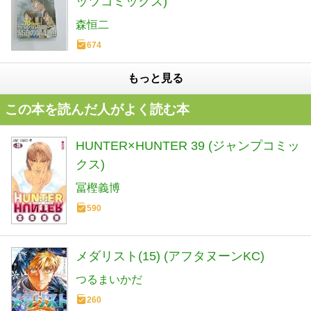
ッツコミックス)
森恒二
674
もっと見る
この本を読んだ人がよく読む本
HUNTER×HUNTER 39 (ジャンプコミッ
クス)
冨樫義博
590
メダリスト(15) (アフタヌーンKC)
つるまいかだ
260