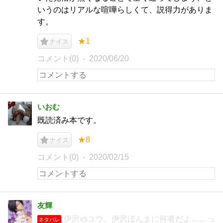
いうのはリアルな喧嘩らしくて、説得力がありま
す。
★1
ナイス
コメント(0)
2020/06/20
いおむ
既読済み本です。
★8
ナイス
コメント(0)
2020/02/15
友輝
伊沢vsユウ。伊沢ほんまに何者だよ……っ
ネタバレ