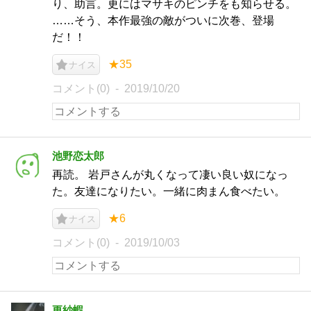
り、助言。更にはマサキのピンチをも知らせる。
……そう、本作最強の敵がついに次巻、登場
だ！！
★35
ナイス
コメント(0)
2019/10/20
池野恋太郎
再読。 岩戸さんが丸くなって凄い良い奴になっ
た。友達になりたい。一緒に肉まん食べたい。
★6
ナイス
コメント(0)
2019/10/03
更紗蝦