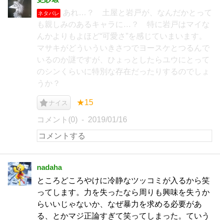
あれ…？ 土屋と岩戸が、なんだかとって
ネタバレ
も親しみのあるキャラに…？ 特に岩戸はマイな
んかよりもよほど“可愛さ”を感じていまいます。
マサキがどういういきさつでヨースケとつるんで
いるのか謎ですが、ひょっとしたらユウにとって
のシンくらいに特別な存在だったりするのでしょ
うか？
★15
ナイス
コメント(0)
2019/01/16
nadaha
ところどころやけに冷静なツッコミが入るから笑
ってします。力を失ったなら周りも興味を失うか
らいいじゃないか、なぜ暴力を求める必要があ
る、とかマジ正論すぎて笑ってしまった。ていう