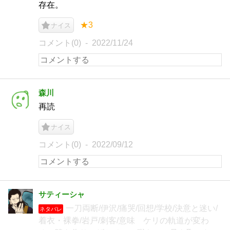
存在。
★3
ナイス
コメント(0)
2022/11/24
森川
再読
ナイス
コメント(0)
2022/09/12
サティーシャ
一刀両断/伊沢/痛哭/回想/学校/決意と迷い/
ネタバレ
着衣・裸拳/岩戸/刺客/意味 ケリの軌道が変わ