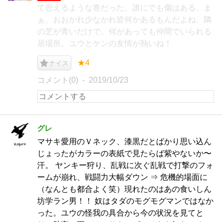
て思えるような巻だった。誰にでも傷はある、ま
ぁ、おおかれ少なかれ皆何かあるもんだよね、隣
の芝が青いだけで。何があっても仲間でいられる
居場所。ユウとケンの友情が熱いね！
★4
ナイス
コメント(0)
2019/10/23
グレ
マサキ愛用のＶネック、漆黒だとばかり思い込ん
じょったがカラーの表紙で見たらば紫やないか〜
汗。 ヤンキー狩り、乱戦に次ぐ乱戦で打撃のフォ
ームが崩れ、戦闘力大幅ダウン ⇒ 危機的場面に
（なんとも都合よく笑）現れたのはあの食いしん
坊学ラン男！！ 奴はタダのモグモグマンではなか
った。ユウの怪我の具合から今の状況を見てと