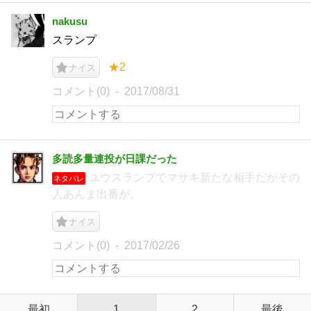
nakusu
スランプ
★2
ナイス
コメント(0)
2017/08/31
多読多量連投が日課だった
ユウスランプでマサキ新たな相手だがその
ネタバレ
人あんま出番が。
ナイス
コメント(0)
2017/02/26
最初
1
2
最後