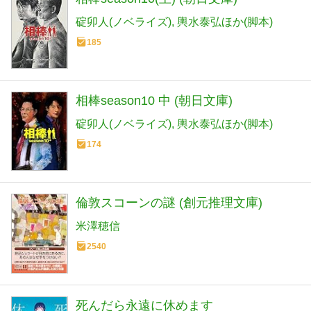
碇卯人(ノベライズ)
輿水泰弘ほか(脚本)
185
相棒season10 中 (朝日文庫)
碇卯人(ノベライズ)
輿水泰弘ほか(脚本)
174
倫敦スコーンの謎 (創元推理文庫)
米澤穂信
2540
死んだら永遠に休めます