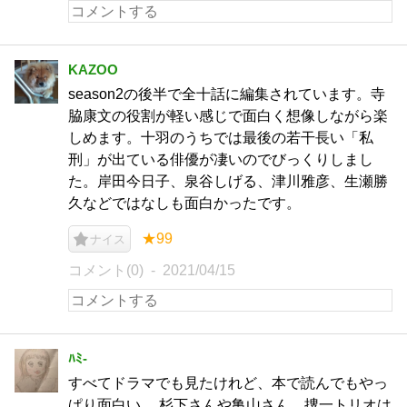
KAZOO
season2の後半で全十話に編集されています。寺
脇康文の役割が軽い感じで面白く想像しながら楽
しめます。十羽のうちでは最後の若干長い「私
刑」が出ている俳優が凄いのでびっくりしまし
た。岸田今日子、泉谷しげる、津川雅彦、生瀬勝
久などではなしも面白かったです。
★99
ナイス
コメント(0)
2021/04/15
ﾊﾐ-
すべてドラマでも見たけれど、本で読んでもやっ
ぱり面白い。 杉下さんや亀山さん、捜一トリオは