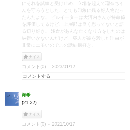
にそれを試練と受け止め、立場を超えて瑠奈ちゃ
んを守ろうとした、とても印象に残る好人物だっ
たんだよな。 ピルイーターは大河内さんが特命係
を評価してるけど、上層部は良く思ってないと語
る辺り好き。 浅倉があんな亡くなり方をしたのは
納得いかないんだけど、犯人が彼を殺した理由が
非常にエモいのでこの話結構好き。
ナイス
コメント(0)
2023/01/12
海希
(21-32)
ナイス
コメント(0)
2021/10/17