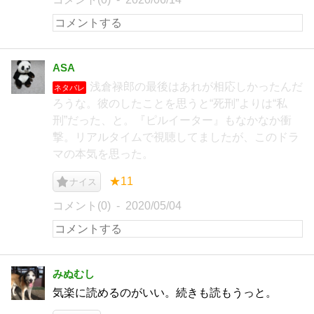
ASA
浅倉禄郎の最後はあれが相応しかったんだ
ネタバレ
ろうな。彼のしたことを思うと“死刑”よりは“私
刑”だった、と。『ピルイーター』もなかなか衝
撃。リアルタイムで視聴してましたが、このドラ
マの本気を思った。
★11
ナイス
コメント(0)
2020/05/04
みぬむし
気楽に読めるのがいい。続きも読もうっと。