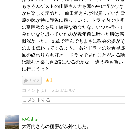
もちろんゲストの俳優さん方も頭の中に浮かびな
がら楽しく読めた。 前田愛さんが出演していた雪
原の罠が特に印象に残っていて、ドラマ内で小樽
の富岡教会を見て綺麗な教会だな、いつか行って
みたいなと思っていたのが数年前に叶った時は感
慨深かった。 文章で読んでもまさに教会の姿がそ
のまま伝わってくるよう。 あとドラマの浅倉禄郎
回の終わり方も好き。 ドラマで見たことがある話
は読むと楽しさ2倍になるのかな。 違う巻も買い
に行こうっと。
★1
ナイス
コメント(0)
2021/03/07
ぬぬよよ
大河内さんの秘密が以外でした。