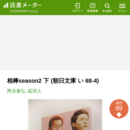
ログイン
新規登録
本を探
相棒season2 下 (朝日文庫 い 68-4)
輿水泰弘
,
碇卯人
感想
89