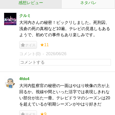
感想レビュー
ネタバレ
クルミ
大河内さんの秘密！ビックリしました。死刑囚、
浅倉の死の真相など10遍。テレビの見逃しもある
ようで、初めての事件もあり楽しみです。
★11
ナイス
コメント(0)
2026/06/26
4fdo4
大河内監察官の秘密の一面はやはり映像の方が上
回るか。視線や間といった活字では表現しきれな
い部分が出た一冊。テレビドラマのシーズンは20
を超えているが初期シーズンがやはり好きだ
★9
ナイス