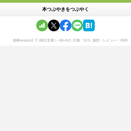
本つぶやきをつぶやく
相棒season2 下 (朝日文庫 い 68-4)
の
評価
53
％
感想・レビュー
89
件