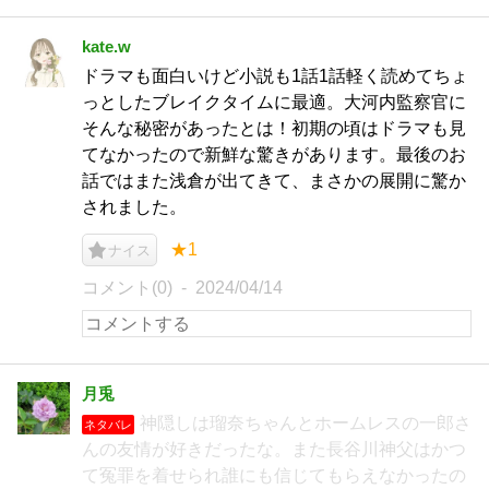
kate.w
ドラマも面白いけど小説も1話1話軽く読めてちょ
っとしたブレイクタイムに最適。大河内監察官に
そんな秘密があったとは！初期の頃はドラマも見
てなかったので新鮮な驚きがあります。最後のお
話ではまた浅倉が出てきて、まさかの展開に驚か
されました。
★1
ナイス
コメント(0)
2024/04/14
月兎
神隠しは瑠奈ちゃんとホームレスの一郎さ
ネタバレ
んの友情が好きだったな。また長谷川神父はかつ
て冤罪を着せられ誰にも信じてもらえなかったの