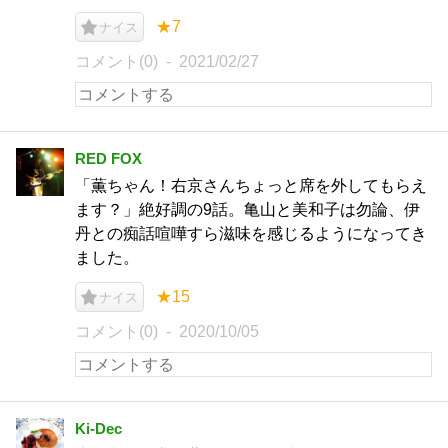
★7
ナイス
コメント(0)
2021/02/27
RED FOX
「薫ちゃん！右京さんちょっと席を外してもらえ
ます？」絶好調の9話。亀山と美和子は勿論、伊
丹との痴話喧嘩すら滋味を感じるようになってき
ました。
★15
ナイス
コメント(0)
2020/10/05
Ki-Dec