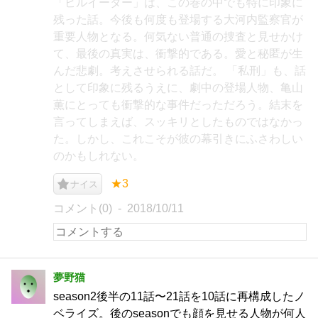
「ピルイーター」は、この巻の中でも特に印象に
残った話。今後も何度も登場する大河内監察官が
重要人物となる。何気ない普通の捜査と見せかけ
て、最後の真実は、衝撃的である。愛と秘匿が生
んだ悲劇。考えさせられる話だ。 「私刑」も、話
として印象に残るうえに、劇中の登場人物、亀山
薫にとっても衝撃的な事件だっただろう。結末を
言ってしまえば、スッキリとしたものではなかっ
た。しかし、これこそが彼の幕引きにふさわしい
のかもしれない。
★3
ナイス
コメント(0)
2018/10/11
夢野猫
season2後半の11話〜21話を10話に再構成したノ
ベライズ。後のseasonでも顔を見せる人物が何人