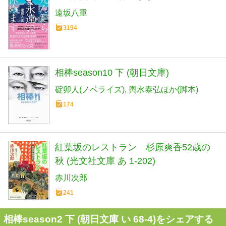
遠坂八重
3194
相棒season10 下 (朝日文庫)
碇卯人(ノベライズ)
輿水泰弘ほか(脚本)
174
紅葉坂のレストラン 杉原爽香52歳の
秋 (光文社文庫 あ 1-202)
赤川次郎
241
相棒season2 下 (朝日文庫 い 68-4)をシェアする