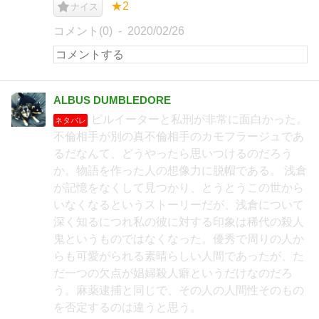
★2
ナイス
コメント(0)
2020/02/26
ALBUS DUMBLEDORE
ピルイーターと私刑が非常に面白かった。
ネタバレ
不倫相手が別の真不倫相手のカモフラージュであ
るだなんて、どうやったら思いつけるのだろう
か。物語を作った人の想像力に脱帽である。 浅倉
が記憶をなくして見つかり、とうとうこの世から
いなくなるというストーリーだが、浅倉について
深く知るにつれ私の彼に対する印象は稀代の殺人
鬼というものではなくなった。優秀で周りの人か
らも可愛がられる素晴らしい人間であったが、た
だ一つの欠点が娼婦殺人癖というだけなのだろ
う。麻薬逮捕と同じで、その人の人間性そのもの
を否定するのは違うと思う。