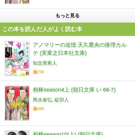
もっと見る
この本を読んだ人がよく読む本
アノマリーの追憶 天久鷹央の推理カル
テ (実業之日本社文庫)
知念実希人
756
相棒season4上 (朝日文庫 い 68-7)
輿水泰弘
碇卯人
480
相棒season10(上) (朝日文庫)