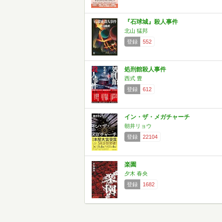
『石球城』殺人事件
北山 猛邦
登録
552
処刑館殺人事件
西式 豊
登録
612
イン・ザ・メガチャーチ
朝井リョウ
登録
22104
楽園
夕木 春央
登録
1682