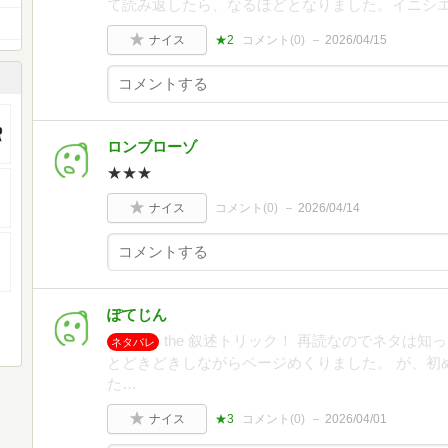
て読み返したら、なるほどとなりました。イニシ
ナイス
★2
コメント(
0
)
2026/04/15
ロンブローゾ
★★★
ナイス
コメント(
0
)
2026/04/14
ぽてじん
the 叙述トリック！ 再読なのでネタは
ネタバレ
とどきどきしながらページめくりました。 が、初
た…
ナイス
★3
コメント(
0
)
2026/04/01