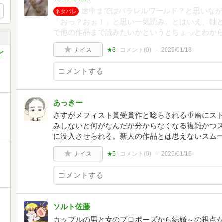
途中まではパラレルワールド？と思いな
ネタバレ
「おっ？おぉ！」と思い一気読み。とはいえ、軸
で他の作品まで読みたいかというとちょっとわか
ナイス
★3
コメント(
0
)
2025/01/18
ど
あっきー
さすがメフィスト賞受賞作と唸らされる重層にス
みしないと何がなんだか分からなくなる複雑かつ
に没入させられる。新人の作品とは思えないスム
ナイス
★5
コメント(
0
)
2025/01/16
ソルト佐藤
カップルの男と女のプロポーズから結婚～の視点