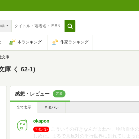
n和書
は
本ランキング
作家ランキング
62-1)
 く 62-1)
感想・レビュー
219
全て表示
ネタバレ
okapon
こういうの好きなんだよね〜。物語自体
ネタバレ
しめた。まるで真反対の平行世界に別れてしまっ