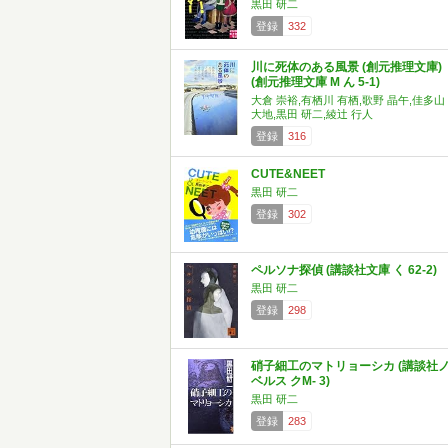
黒田 研二
登録
332
川に死体のある風景 (創元推理文庫)
(創元推理文庫 M ん 5-1)
大倉 崇裕,有栖川 有栖,歌野 晶午,佳多山
大地,黒田 研二,綾辻 行人
登録
316
CUTE&NEET
黒田 研二
登録
302
ペルソナ探偵 (講談社文庫 く 62-2)
黒田 研二
登録
298
硝子細工のマトリョーシカ (講談社
ベルス クM- 3)
黒田 研二
登録
283