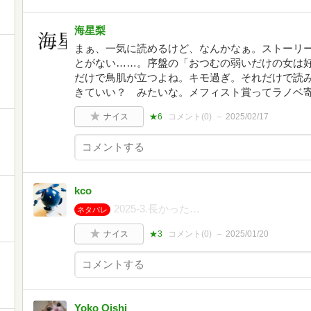
海星梨
まぁ、一気に読めるけど、なんかなぁ。ストーリ
とがない……。序盤の「おつむの弱いだけの女は
だけで鳥肌が立つよね。キモ過ぎ。それだけで読
きていい？ みたいな。メフィスト賞ってラノベ
ナイス
★6
コメント(
0
)
2025/02/17
kco
2025-3.長かった…
ネタバレ
ナイス
★3
コメント(
0
)
2025/01/20
ノ
Yoko Oishi