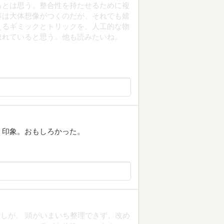
るとは思う。整合性を持たせるために複
容は大体想像がつくのだが、それでも嬉
えるギミックとトリックを、人工的な物
取れていると思う。他も読みたいね。
う印象。おもしろかった。
しが。 頭がいまいち整理できず、改め