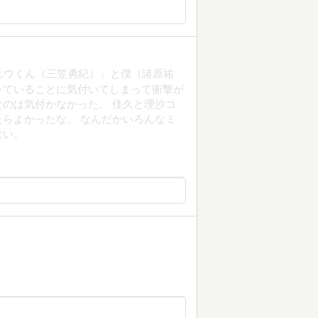
ユウくん（三笠勇紀）」と僕（諸原祐
レていることに気付いてしまって衝撃が
のは気付かなかった。 佳久と理沙コ
らよかったな。 なんだかいろんなミ
ない。