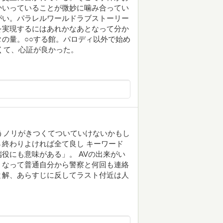
かいっていることが微妙に噛み合ってい
がい。パラレルワールドラブストーリー
を実現するにはあれかなあとなって分か
の量。○○する館。パロディ以外で始め
くて、心証が良かった。
もうノリがきつくてついていけないかもし
終わりよければ全て良し キーワード
役にも意味がある」。 AVの出来がい
くなって普通自分から警察と何回も連絡
と解、あらすじに反してラスト付近は人