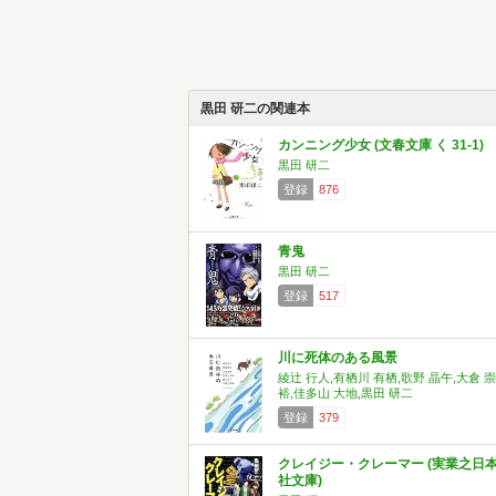
黒田 研二の関連本
カンニング少女 (文春文庫 く 31-1)
黒田 研二
登録
876
青鬼
黒田 研二
登録
517
川に死体のある風景
綾辻 行人,有栖川 有栖,歌野 晶午,大倉 崇
裕,佳多山 大地,黒田 研二
登録
379
クレイジー・クレーマー (実業之日
社文庫)