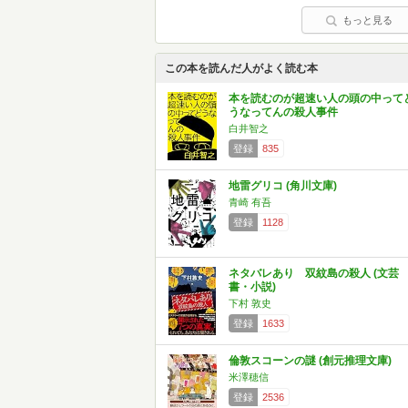
もっと見る
この本を読んだ人がよく読む本
本を読むのが超速い人の頭の中って
うなってんの殺人事件
白井智之
登録
835
地雷グリコ (角川文庫)
青崎 有吾
登録
1128
ネタバレあり 双紋島の殺人 (文芸
書・小説)
下村 敦史
登録
1633
倫敦スコーンの謎 (創元推理文庫)
米澤穂信
登録
2536