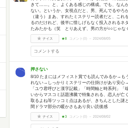
きて……。と、よくある感じの構成。でも、なん
ない。というか、女視点だと、男、死んでるやろ
（違う）まあ、すれたミステリー読者だと、これ
るのだけれど、後半に惜しげもなく投入されるネタ
たみたかも（笑 とりあえず、男の方が○○じゃな
ナイス
★8
コメント(
0
)
2024/08/05
押さない
8/10 たまにはメフィスト賞でも読んでみるか→
れない→しっかりミステリーの仕掛けがあり安心→
「ユウ君呼びと漢字記載」「時間軸と時系列」「端
いからマスコミ話題沸騰で特集される、恋人が亡
取るよね等ツッコミ点はあるが、きちんとした謎
間ドラマ部分の暖かさもあり良い読後感
ナイス
★3
コメント(
0
)
2024/08/02