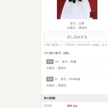
形式：文庫
出版社：講談社
試し読みする
※電子書籍ストアBOOK☆WALKERへ移動します
その他の形式（β版）
形式：新書
登録
197
出版社：講談社
形式：Kindle版
登録
32
出版社：講談社
本の詳細
登録数
989
登録