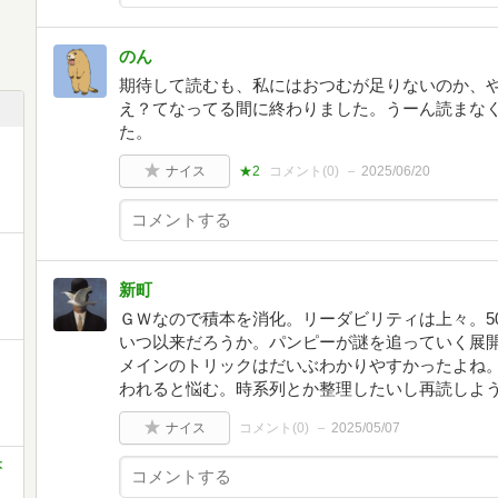
のん
期待して読むも、私にはおつむが足りないのか、
え？てなってる間に終わりました。うーん読まな
た。
ナイス
★2
コメント(
0
)
2025/06/20
新町
ＧＷなので積本を消化。リーダビリティは上々。5
いつ以来だろうか。パンピーが謎を追っていく展
メインのトリックはだいぶわかりやすかったよね
われると悩む。時系列とか整理したいし再読しよ
ナイス
コメント(
0
)
2025/05/07
本