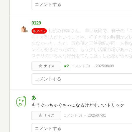
0129
初読み作家さん。 早い段階で、祥子の「
ネタバレ
司）が別人だということや、祥子と僕の時期がズ
少なかった。ただ、五条茂と三笠勇紀が同一人物な
ンビが好きだったので、もう少し活躍の場があった
ステリのいろんな部分をてんこ盛りした感が否め
ナイス
★2
コメント(
0
)
2025/08/09
あ
もうぐっちゃぐちゃになるけどすごいトリック
ナイス
コメント(
0
)
2025/07/01