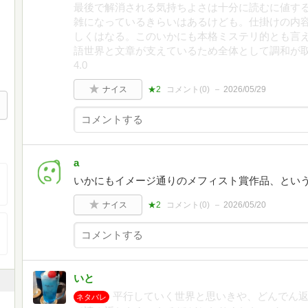
最後で解消される気持ちよさは十分に読むに値す
雑になっているきらいはあるけども。仕掛けの内
しくはなる。このいかにも本格ミステリ的とも言
語世界と文章が支えているため全体として調和が
4.0
ナイス
★2
コメント(
0
)
2026/05/29
a
いかにもイメージ通りのメフィスト賞作品、とい
ナイス
★2
コメント(
0
)
2026/05/20
いと
平行していく世界と思いきや、どんでん返
ネタバレ