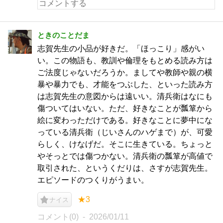
ときのことだま
志賀先生の小品が好きだ。「ほっこり」感がい
い。この物語も、教訓や倫理をもとめる読み方は
ご法度じゃないだろうか。ましてや教師や親の横
暴や暴力でも、才能をつぶした、といった読み方
は志賀先生の意図からは遠いい。清兵衛はなにも
傷ついてはいない。ただ、好きなことが瓢箪から
絵に変わっただけである。好きなことに夢中にな
っている清兵衛（じいさんのハゲまで）が、可愛
らしく、けなげだ。そこに生きている。ちょっと
やそっとでは傷つかない。清兵衛の瓢箪が高値で
取引された、というくだりは、さすが志賀先生。
エピソードのつくりがうまい。
★3
ナイス
コメント(0)
2026/01/11