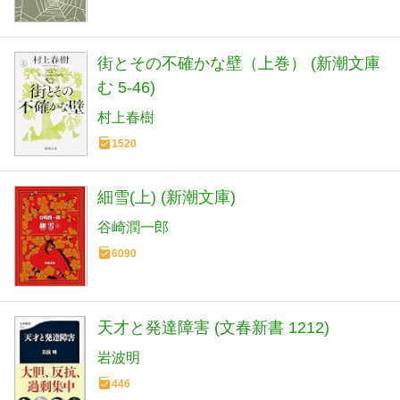
街とその不確かな壁（上巻） (新潮文庫
む 5-46)
村上春樹
1520
細雪(上) (新潮文庫)
谷崎潤一郎
6090
天才と発達障害 (文春新書 1212)
岩波明
446