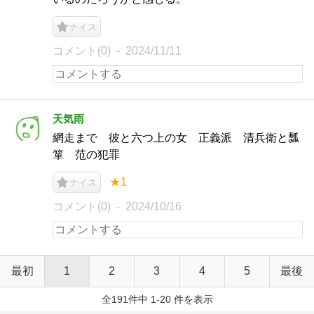
ナイス
コメント(0)
2024/11/11
天気雨
網走まで 彼と六つ上の女 正義派 清兵衛と瓢
箪 范の犯罪
★1
ナイス
コメント(0)
2024/10/16
最初
1
2
3
4
5
最後
全191件中 1-20 件を表示