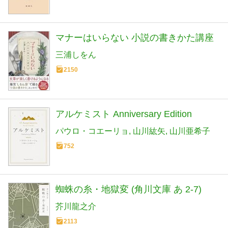
マナーはいらない 小説の書きかた講座
三浦しをん
2150
アルケミスト Anniversary Edition
パウロ・コエーリョ
山川紘矢
山川亜希子
752
蜘蛛の糸・地獄変 (角川文庫 あ 2-7)
芥川龍之介
2113