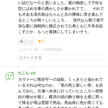
い話だな〜💦と思いました。親の物差しで子供を
型にはめる事の愚かしさが書かれてて。 それで
も才ある清兵衛はちゃんと次の興味に突き進んで
るところが晴々しいところ。 現代なら暇で過干
渉な親に強制的に矯正されて心身ともに不具合起
こすとか、もっと複雑にしてしまいそう。
★3
ナイス
コメント(0)
2026/05/22
たこらった
カヴァーに熊谷守一の油彩。くっきりと描かれて
いるそれは何なのか。「母の死と新しい母」を読
んでみた。片瀬へ水泳に行っていたところへ母懐
妊の報せが届く。蝶貝の頭の飾り物を土産に買っ
て帰るが母は悪阻で死ぬ。死ぬ前に色が黒くても