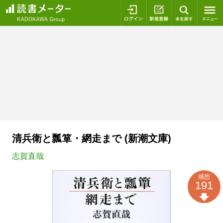
ログイン
新規登録
本を探
清兵衛と瓢箪・網走まで (新潮文庫)
志賀直哉
感想
191