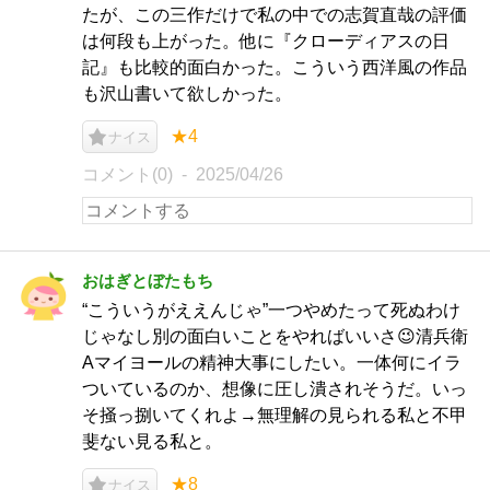
たが、この三作だけで私の中での志賀直哉の評価
は何段も上がった。他に『クローディアスの日
記』も比較的面白かった。こういう西洋風の作品
も沢山書いて欲しかった。
★4
ナイス
コメント(0)
2025/04/26
おはぎとぼたもち
“こういうがええんじゃ”一つやめたって死ぬわけ
じゃなし別の面白いことをやればいいさ😉清兵衛
Aマイヨールの精神大事にしたい。一体何にイラ
ついているのか、想像に圧し潰されそうだ。いっ
そ掻っ捌いてくれよ→無理解の見られる私と不甲
斐ない見る私と。
★8
ナイス