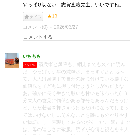
やっぱり切ない。志賀直哉先生、いいですね。
★12
ナイス
コメント(0)
2026/03/27
いちもも
清兵衛と瓢箪も、網走までも久々に読ん
ネタバレ
だ。やっぱり少年の純粋さ、まっすぐさと比べ
て、大人は身勝手で自分の身に付けている勝手な
価値観を子どもに押し付けようとしがちだよな
あ。確かに長く生きて酸いも甘いも味わった(？)
分大人の意見に価値がある部分もあるんだろうけ
ど、ただ若者を押さえつけるだけになってしまっ
てはいけないし…そんなことを誰にも分かりやす
い物語にして表現してあるのがすごい。 網走まで
は、母の逞しさに敬服。読者が心情と視点を主人