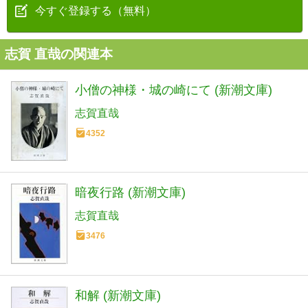
今すぐ登録する（無料）
志賀 直哉の関連本
小僧の神様・城の崎にて (新潮文庫)
志賀直哉
4352
暗夜行路 (新潮文庫)
志賀直哉
3476
和解 (新潮文庫)