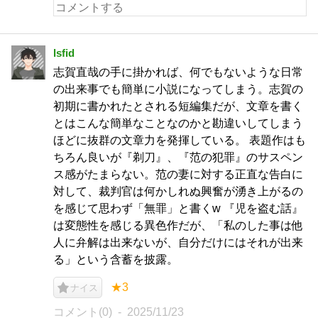
lsfid
志賀直哉の手に掛かれば、何でもないような日常
の出来事でも簡単に小説になってしまう。志賀の
初期に書かれたとされる短編集だが、文章を書く
とはこんな簡単なことなのかと勘違いしてしまう
ほどに抜群の文章力を発揮している。 表題作はも
ちろん良いが『剃刀』、『范の犯罪』のサスペン
ス感がたまらない。范の妻に対する正直な告白に
対して、裁判官は何かしれぬ興奮が湧き上がるの
を感じて思わず「無罪」と書くw 『児を盗む話』
は変態性を感じる異色作だが、「私のした事は他
人に弁解は出来ないが、自分だけにはそれが出来
る」という含蓄を披露。
★3
ナイス
コメント(0)
2025/11/23