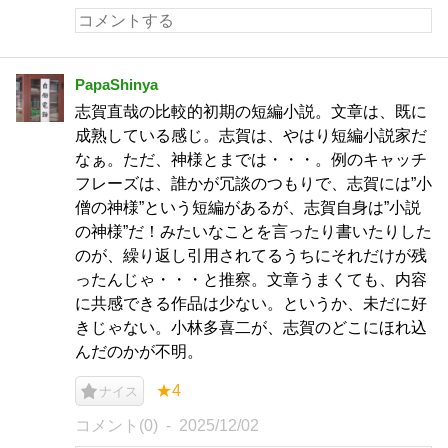
PapaShinya
志賀直哉の比較的初期の短編小説。文章は、既に
成熟している感じ。志賀は、やはり短編小説家だ
なぁ。ただ、神様とまでは・・・。例のキャッチ
フレーズは、誰かが冗談のつもりで、志賀には”小
僧の神様”という短編があるが、志賀自身は”小説
の神様”だ！みたいなことを言ったり書いたりした
のが、繰り返し引用されてるうちにそれだけが残
ったんじゃ・・・と推察。文章うまくても、内容
に共感できる作品は少ない。というか、未だに好
きじゃない。小林多喜二が、志賀のどこにほれ込
んだのかが不明。
★4
ナイス
コメント(0)
2025/12/02