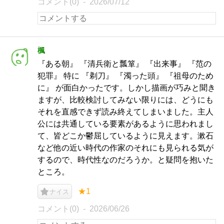
コメント(0)
2026/07/12
楓
『ある朝』 『清兵衛と瓢箪』 『出来事』 『范の
犯罪』 特に 『剃刀』 『濁った頭』 『祖母のため
に』 が面白かったです。しかし描画が巧みと聞き
ますが、比較検討してみない限りには、どうにも
それを直感できず読み終えてしまいました。主人
公には共通している要素があるように思われまし
て、皆どこか鬱屈しているように見えます。漱石
など他の近い時代の作家のそれにも見られる気が
するので、時代性なのだろうか。と疑問を抱いた
ところ。
★1
ナイス
コメント(0)
2026/06/26