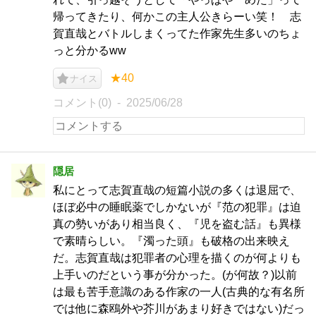
帰ってきたり、何かこの主人公きらーい笑！ 志
賀直哉とバトルしまくってた作家先生多いのちょ
っと分かるww
★40
ナイス
コメント(0)
2025/06/28
隠居
私にとって志賀直哉の短篇小説の多くは退屈で、
ほぼ必中の睡眠薬でしかないが『范の犯罪』は迫
真の勢いがあり相当良く、『児を盗む話』も異様
で素晴らしい。『濁った頭』も破格の出来映え
だ。志賀直哉は犯罪者の心理を描くのが何よりも
上手いのだという事が分かった。(が何故？)以前
は最も苦手意識のある作家の一人(古典的な有名所
では他に森鴎外や芥川があまり好きではない)だっ