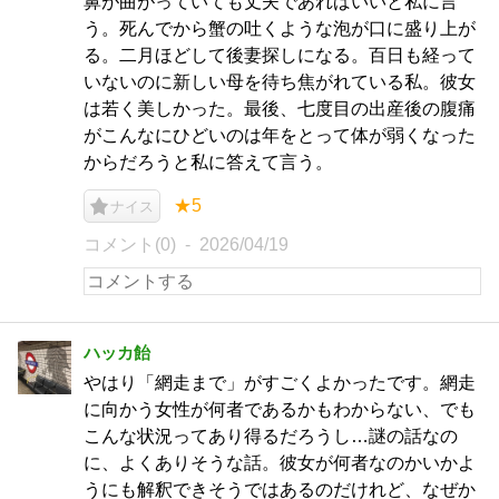
鼻が曲がっていても丈夫であればいいと私に言
う。死んでから蟹の吐くような泡が口に盛り上が
る。二月ほどして後妻探しになる。百日も経って
いないのに新しい母を待ち焦がれている私。彼女
は若く美しかった。最後、七度目の出産後の腹痛
がこんなにひどいのは年をとって体が弱くなった
からだろうと私に答えて言う。
★5
ナイス
コメント(0)
2026/04/19
ハッカ飴
やはり「網走まで」がすごくよかったです。網走
に向かう女性が何者であるかもわからない、でも
こんな状況ってあり得るだろうし…謎の話なの
に、よくありそうな話。彼女が何者なのかいかよ
うにも解釈できそうではあるのだけれど、なぜか