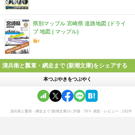
県別マップル 宮崎県 道路地図 (ドライ
ブ 地図 | マップル)
6
清兵衛と瓢箪・網走まで (新潮文庫)をシェアする
本つぶやきをつぶやく
清兵衛と瓢箪・網走まで (新潮文庫)
の
評価
76
％
感想・レビュー
191
件