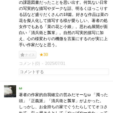
の課題図書だったことを思い出す。何気ない日常
の写実的な描写やダークな話、明るくほっこりす
る話など盛りだくさんの18篇。好きな作品は菜の
花を擬人化して描写する様が愛らしい、著者の処
女作でもある「菜の花と小娘」。思わぬ展開が面
白い「清兵衛と瓢箪」。自然の写実的描写に加
え、心の様変わりの機微を言葉にするのが実に上
手い作家だなと思う。
★30
ナイス
コメント(0)
2025/07/31
ω
著者の作家的自我確立の営みだそーなω 「濁った
頭」「正義派」「清兵衛と瓢箪」がよかった。
しっかし、お金持ちの家でぐうたらしててオコさ
れて、引っ越そうとして「やっぱやーめた」って