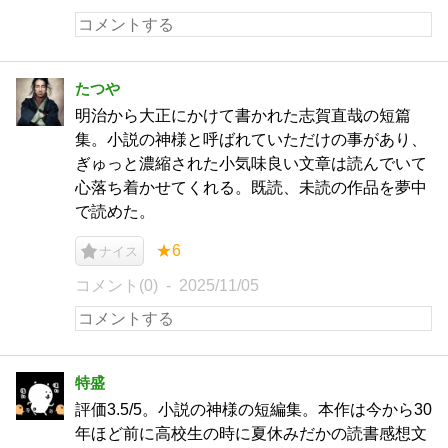
たつや
明治から大正にかけて書かれた志賀直哉の短篇
集。小説の神様と呼ばれていただけの事があり、
ぎゅっと濃縮された小気味良い文章は読んでいて
心落ち着かせてくれる。既読、未読の作品を夢中
で読めた。
★6
ナイス
コメント(0)
2025/11/05
特盛
評価3.5/5。小説の神様の短編集。本作は今から30
年ほど前に高校生の時に夏休みだかの読書感想文