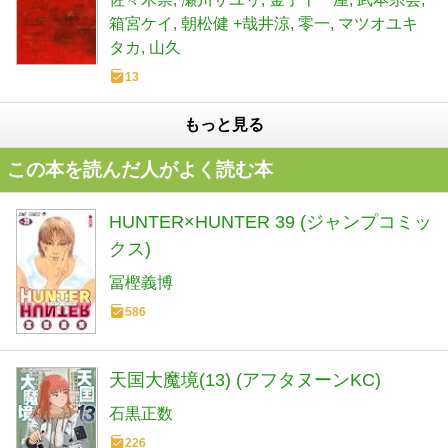
箱宮ケイ
朝松健 +哉井涼
零一
マツオユキ
タカ
山久
13
もっと見る
この本を読んだ人がよく読む本
HUNTER×HUNTER 39 (ジャンプコミッ
クス)
冨樫義博
586
天国大魔境(13) (アフタヌーンKC)
石黒正数
226