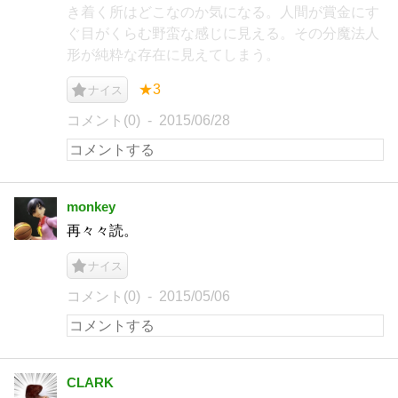
き着く所はどこなのか気になる。人間が賞金にす
ぐ目がくらむ野蛮な感じに見える。その分魔法人
形が純粋な存在に見えてしまう。
★3
ナイス
コメント(0)
2015/06/28
monkey
再々々読。
ナイス
コメント(0)
2015/05/06
CLARK