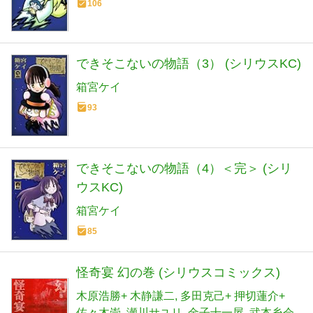
106
できそこないの物語（3） (シリウスKC)
箱宮ケイ
93
できそこないの物語（4）＜完＞ (シリ
ウスKC)
箱宮ケイ
85
怪奇宴 幻の巻 (シリウスコミックス)
木原浩勝+ 木静謙二
多田克己+ 押切蓮介+
佐々木崇
瀬川サユリ
金子十一屋
武本糸会