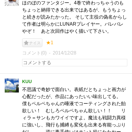
ほのぼのファンタジー。4巻で終わっちゃうのも
ちょっと納得できる出来ではあるが、もうちょっ
と続きが読みたかった。 そして主役の偽名からし
て作者は明らかにLUNARプレイヤー。バレバレ
やぞ！ あと次回作はやく描いて下さい。
★1
ナイス
コメント(0)
2014/12/28
KUU
不思議で奇妙で面白い。表紙だとちょっと画力が
心配だったが、作品にあったいい味出してる。
僕もペルペちゃんの唾液でコーティングされた飴
欲しい！ むしろペルペちゃん欲しい！！ リ
ィラ＝サンもカワイイですよ。魔法も戦闘力異様
に強いし、飛行も捕縛も変化も出来る有能っぷり
だし。……逆に毒手使いはホント役にたたねー