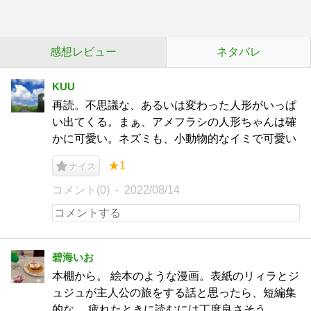
感想レビュー
ネタバレ
KUU
再読。不思議な、あるいは変わった人形がいっぱ
い出てくる。まぁ、アメフラシの人形ちゃんは確
かに可愛い。ネズミも、小動物的なイミで可愛い
★1
ナイス
コメント(0)
2022/08/14
碧海いお
本棚から。 絵本のような漫画。表紙のリィラとジ
ュジュが主人公の旅をする話と思ったら、短編集
的な。 疲れたときに読むには丁度良さそう。