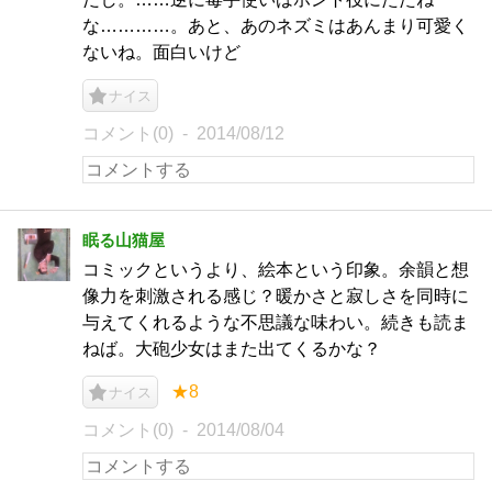
な…………。あと、あのネズミはあんまり可愛く
ないね。面白いけど
ナイス
コメント(0)
2014/08/12
眠る山猫屋
コミックというより、絵本という印象。余韻と想
像力を刺激される感じ？暖かさと寂しさを同時に
与えてくれるような不思議な味わい。続きも読ま
ねば。大砲少女はまた出てくるかな？
★8
ナイス
コメント(0)
2014/08/04