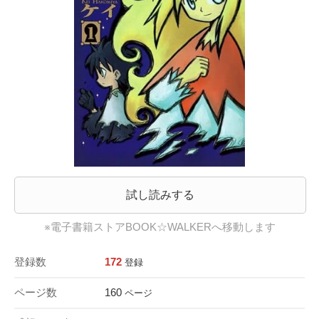
試し読みする
※電子書籍ストアBOOK☆WALKERへ移動します
登録数
172
登録
ページ数
160
ページ