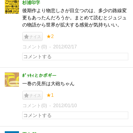
杉浦印字
後期作より物悲しさが目立つのは、多少の路線変
更もあったんだろうか。まとめて読むとジュジュ
の物語から世界が拡大する感覚が気持ちいい。
★2
ナイス
コメント(0)
2012/02/17
ﾎﾟｯｷｨとかボギー
一巻の見所は大砲ちゃん
★1
ナイス
コメント(0)
2012/01/10