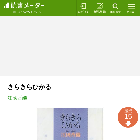
ログイン
新規登録
本を探
きらきらひかる
江國香織
感想
15