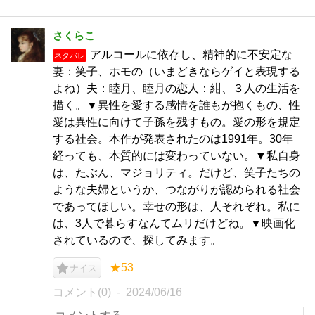
さくらこ
アルコールに依存し、精神的に不安定な
ネタバレ
妻：笑子、ホモの（いまどきならゲイと表現する
よね）夫：睦月、睦月の恋人：紺、３人の生活を
描く。▼異性を愛する感情を誰もが抱くもの、性
愛は異性に向けて子孫を残すもの。愛の形を規定
する社会。本作が発表されたのは1991年。30年
経っても、本質的には変わっていない。▼私自身
は、たぶん、マジョリティ。だけど、笑子たちの
ような夫婦というか、つながりが認められる社会
であってほしい。幸せの形は、人それぞれ。私に
は、3人で暮らすなんてムリだけどね。▼映画化
されているので、探してみます。
★53
ナイス
コメント(0)
2024/06/16