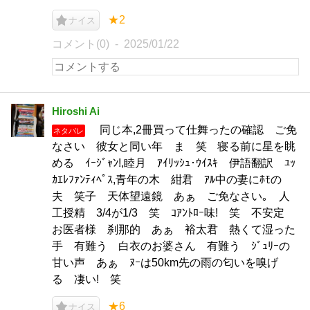
★2
ナイス
コメント(0)
2025/01/22
Hiroshi Ai
同じ本,2冊買って仕舞ったの確認 ご免
ネタバレ
なさい 彼女と同い年 ま 笑 寝る前に星を眺
める ｲｰｼﾞｬﾝ!,睦月 ｱｲﾘｯｼｭ･ｳｲｽｷ 伊語翻訳 ﾕｯ
ｶｴﾚﾌｧﾝﾃｨﾍﾟｽ,青年の木 紺君 ｱﾙ中の妻にﾎﾓの
夫 笑子 天体望遠鏡 あぁ ご免なさい｡ 人
工授精 3/4が1/3 笑 ｺｱﾝﾄﾛｰ味! 笑 不安定
お医者様 刹那的 あぁ 裕太君 熱くて湿った
手 有難う 白衣のお婆さん 有難う ｼﾞｭﾘｰの
甘い声 あぁ ﾇｰは50km先の雨の匂いを嗅げ
る 凄い! 笑
★6
ナイス