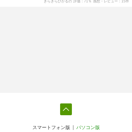
きらきらひかる
の
評価
71
％
感想・レビュー
15
件
スマートフォン版
パソコン版