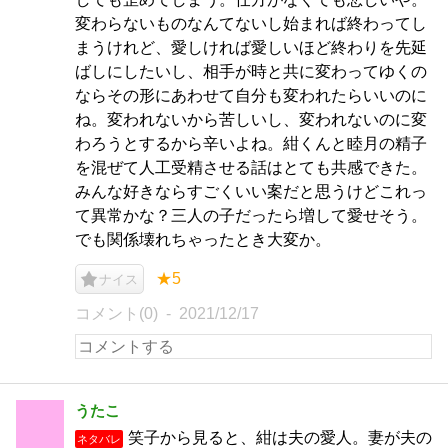
変わらないものなんてないし始まれば終わってし
まうけれど、愛しければ愛しいほど終わりを先延
ばしにしたいし、相手が時と共に変わってゆくの
ならその形にあわせて自分も変われたらいいのに
ね。変われないから苦しいし、変われないのに変
わろうとするから辛いよね。紺くんと睦月の精子
を混ぜて人工受精させる話はとても共感できた。
みんな好きならすごくいい案だと思うけどこれっ
て異常かな？三人の子だったら増して愛せそう。
でも関係壊れちゃったとき大変か。
★5
ナイス
コメント(0)
2021/12/17
うたこ
笑子から見ると、紺は夫の愛人。妻が夫の
ネタバレ