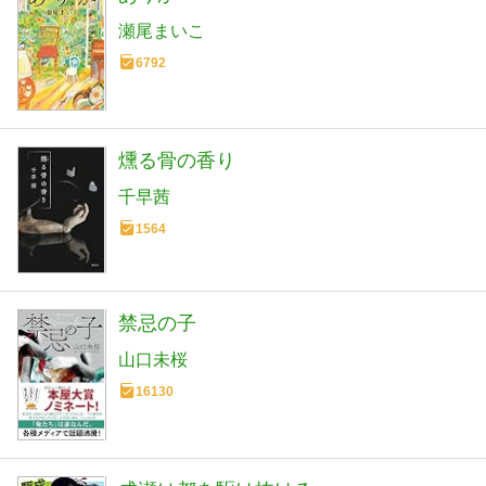
瀬尾まいこ
6792
燻る骨の香り
千早茜
1564
禁忌の子
山口未桜
16130