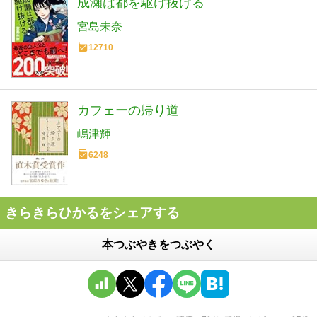
成瀬は都を駆け抜ける
宮島未奈
12710
カフェーの帰り道
嶋津輝
6248
きらきらひかるをシェアする
本つぶやきをつぶやく