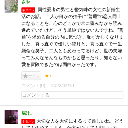
さや
同性愛者の男性と鬱気味の女性の新婚生
ネタバレ
活のお話。 二人が何かの拍子に”普通”の恋人同士
になることを、心のどこかで常に望みながら読み
進めていたけど、そう単純ではないんですね。”普
通”を求める自分の内に気づき、恥ずかしくなりま
した。真っ直ぐで優しい睦月と、真っ直ぐで一生
懸命な笑子。二人とも変わってるけど、世の夫婦
ってみんなそんなものかもと思ったり。知らない
愛を冒険できたのは面白かったです。
★7
ナイス
コメント(0)
2022/04/10
脳汁。
大切な人を大切にするって難しいね。どう
ネタバレ
しても歪めてしまう。仕方がなくても悲しいや。