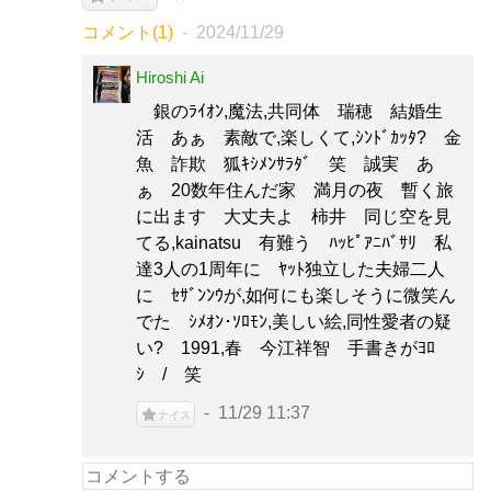
コメント(1)
2024/11/29
Hiroshi Ai
銀のﾗｲｵﾝ,魔法,共同体 瑞穂 結婚生
活 あぁ 素敵で,楽しくて,ｼﾝﾄﾞｶｯﾀ? 金
魚 詐欺 狐ｷｼﾒﾝｻﾗﾀﾞ 笑 誠実 あ
ぁ 20数年住んだ家 満月の夜 暫く旅
に出ます 大丈夫よ 柿井 同じ空を見
てる,kainatsu 有難う ﾊｯﾋﾟｱﾆﾊﾞｻﾘ 私
達3人の1周年に ﾔｯﾄ独立した夫婦二人
に ｾｻﾞﾝﾝｳが,如何にも楽しそうに微笑ん
でた ｼﾒｵﾝ･ｿﾛﾓﾝ,美しい絵,同性愛者の疑
い? 1991,春 今江祥智 手書きがﾖﾛ
ｼ / 笑
11/29 11:37
ナイス