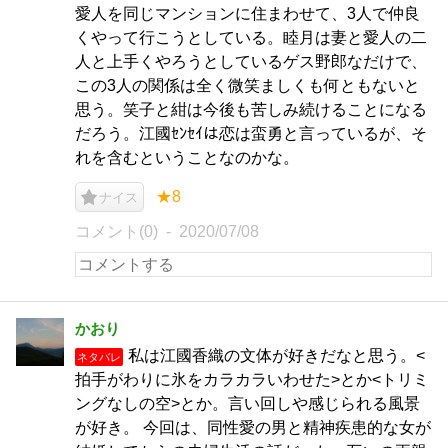
愛人を同じマンションに住まわせて、3人で仲良
くやって行こうとしている。睦月は妻と愛人の二
人と上手くやろうとしているゲス野郎なだけで、
この3人の関係は全く微笑ましくも何ともないと
思う。笑子と紺は今後も苦しみ続けることになる
だろう。江國ｾﾝｾｲは恋は蛮勇と言っているが、そ
れを含むということなのかな。
★8
ナイス
コメント(0)
2020/07/08
かおり
私は江國香織の文体が好きだなと思う。<
ネタバレ
拍手がわりに氷をカラカラいわせた>とか<トリミ
ングなしの空>とか。言い回しや感じられる風景
が好き。 今回は、同性愛の男と精神疾患的な女が