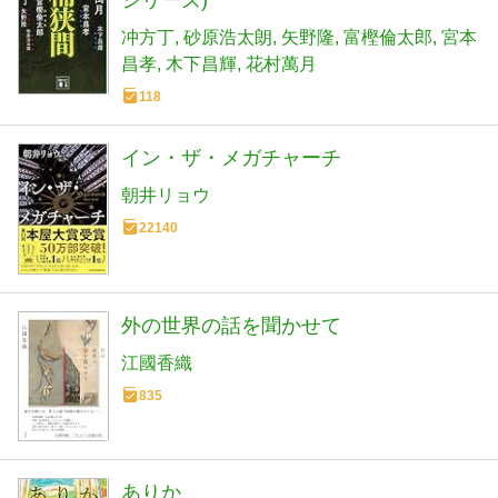
シリーズ)
冲方丁
砂原浩太朗
矢野隆
富樫倫太郎
宮本
昌孝
木下昌輝
花村萬月
118
イン・ザ・メガチャーチ
朝井リョウ
22140
外の世界の話を聞かせて
江國香織
835
ありか