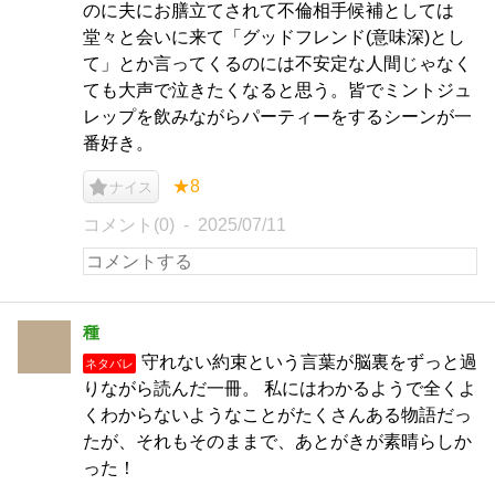
のに夫にお膳立てされて不倫相手候補としては
堂々と会いに来て「グッドフレンド(意味深)とし
て」とか言ってくるのには不安定な人間じゃなく
ても大声で泣きたくなると思う。皆でミントジュ
レップを飲みながらパーティーをするシーンが一
番好き。
★8
ナイス
コメント(0)
2025/07/11
種
守れない約束という言葉が脳裏をずっと過
ネタバレ
りながら読んだ一冊。 私にはわかるようで全くよ
くわからないようなことがたくさんある物語だっ
たが、それもそのままで、あとがきが素晴らしか
った！