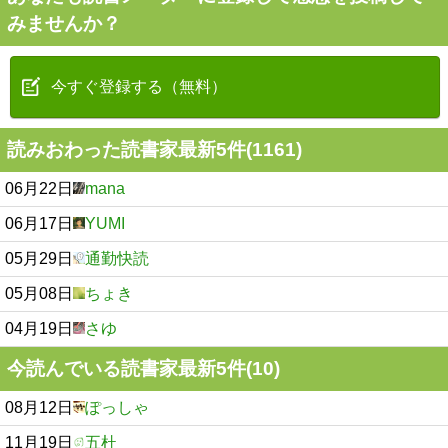
みませんか？
今すぐ登録する（無料）
読みおわった読書家最新5件(1161)
06月22日
mana
06月17日
YUMI
05月29日
通勤快読
05月08日
ちょき
04月19日
さゆ
今読んでいる読書家最新5件(10)
08月12日
ぽっしゃ
11月19日
五杜