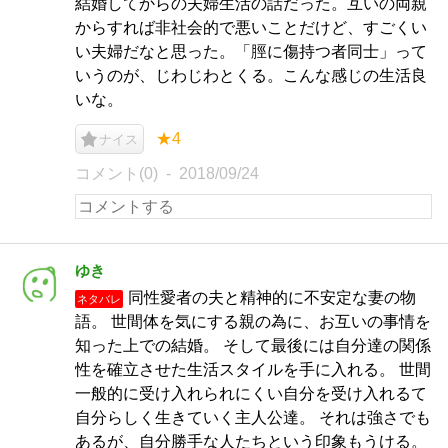
結婚してからの夫婦生活の話だった。互いの両親
からすれば非社会的で悪いことだけど、すごくい
い夫婦だなと思った。「脛に傷持つ者同士」って
いうのが、じわじわとくる。こんな感じの生活良
いな。
★4
ナイス
コメント(0)
2018/09/24
ゆき
同性愛者の夫と精神的に不安定な妻の物
ネタバレ
語。 世間体を気にする親の為に、お互いの事情を
知った上での結婚。 そして最後には自分達の関係
性を確立させた生活スタイルを手に入れる。 世間
一般的に受け入れられにくい自分を受け入れるて
自分らしく生きていく主人公達。 それは強さでも
あるが、自分勝手な人たちという印象もうける。