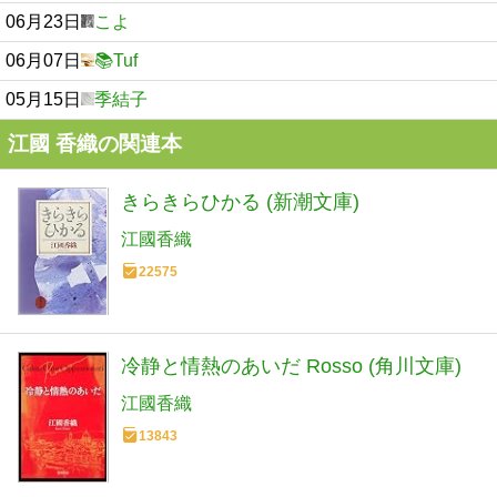
06月23日
こよ
06月07日
📚Tuf
05月15日
季結子
江國 香織の関連本
きらきらひかる (新潮文庫)
江國香織
22575
冷静と情熱のあいだ Rosso (角川文庫)
江國香織
13843