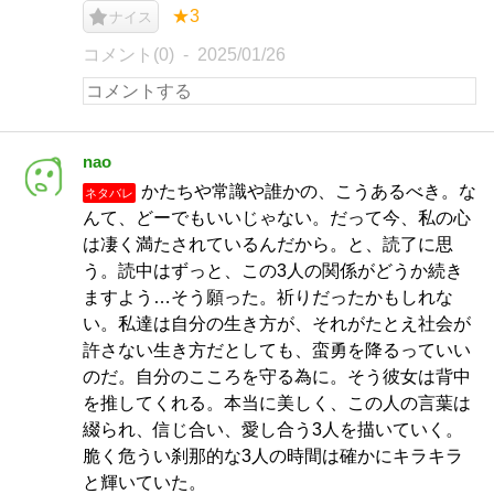
★3
ナイス
コメント(0)
2025/01/26
nao
かたちや常識や誰かの、こうあるべき。な
ネタバレ
んて、どーでもいいじゃない。だって今、私の心
は凄く満たされているんだから。と、読了に思
う。読中はずっと、この3人の関係がどうか続き
ますよう…そう願った。祈りだったかもしれな
い。私達は自分の生き方が、それがたとえ社会が
許さない生き方だとしても、蛮勇を降るっていい
のだ。自分のこころを守る為に。そう彼女は背中
を推してくれる。本当に美しく、この人の言葉は
綴られ、信じ合い、愛し合う3人を描いていく。
脆く危うい刹那的な3人の時間は確かにキラキラ
と輝いていた。