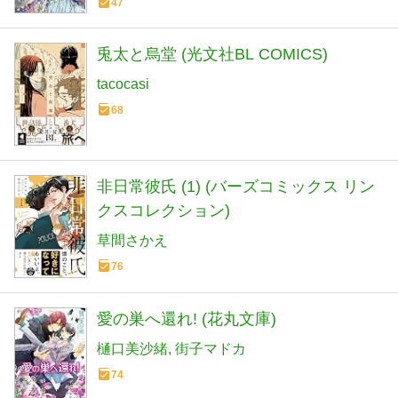
47
兎太と烏堂 (光文社BL COMICS)
tacocasi
68
非日常彼氏 (1) (バーズコミックス リン
クスコレクション)
草間さかえ
76
愛の巣へ還れ! (花丸文庫)
樋口美沙緒
街子マドカ
74