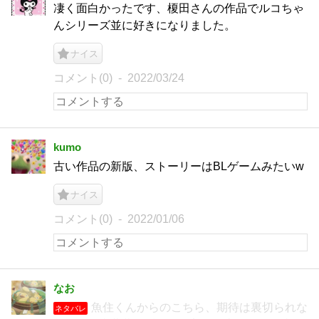
凄く面白かったです、榎田さんの作品でルコちゃ
んシリーズ並に好きになりました。
ナイス
コメント(0)
2022/03/24
kumo
古い作品の新版、ストーリーはBLゲームみたいw
ナイス
コメント(0)
2022/01/06
なお
魚住くんからのこちら、期待は裏切られな
ネタバレ