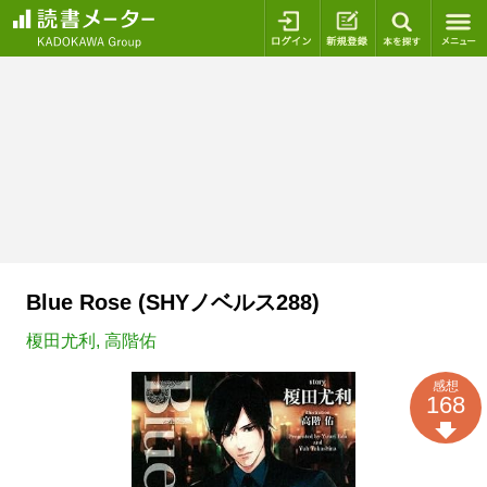
ログイン
新規登録
本を探
Blue Rose (SHYノベルス288)
榎田尤利
,
高階佑
感想
168