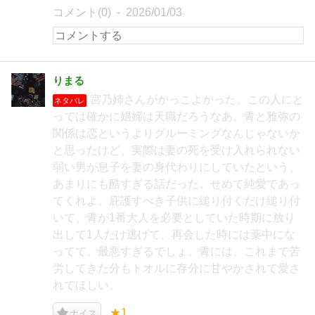
コメント(0)
2026/01/03
りまる
宮乃姉さんがかっこよかった。この人にと
ネタバレ
っては確かに娼婦は天職だろうなあ。青と雅弥の
関係は恋というよりグルーミングなんじゃないか
と思ったけど、実際は妻の死を受け入れられない
弱い男が息子を妻の身代わりにしていたという、
あまりにも酷すぎる話だった。せめて純愛であっ
てくれよ。庇護すべき子供に縋り付くだけ縋り付
いて、青が1番大人を必要としていた時期に放り
出して1人だけ逃げて、再会した時には薬中にな
ってて。最悪すぎるでしょ。青には、これまで苦
労してきた分もトオルに存分に甘やかされて愛さ
れてほしい。
★1
ナイス