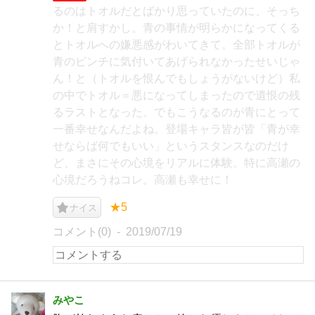
るのはトオルだとばかり思っていたのに、そっち
か！と肩すかし。青の事情が明らかになってくる
とトオルへの嫌悪感がわいてきて。全部トオルが
青のピンチに気付いてあげられなかったせいじゃ
ん！と（トオルを恨んでもしょうがないけど）私
の中でトオル＝悪になってしまったので遺恨の残
るラストとなった。でもこうなるのが青にとって
一番幸せなんだよね。登場キャラ皆が皆「青が幸
せならば何でもいい」というスタンスなのだけ
ど、まさにその心境をリアルに体験。特に高瀬の
心境だろうねコレ。高瀬も幸せに！
★5
ナイス
コメント(0)
2019/07/19
みやこ