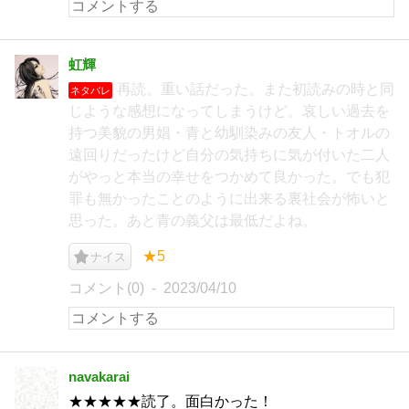
虹輝
再読。重い話だった。また初読みの時と同
ネタバレ
じような感想になってしまうけど。哀しい過去を
持つ美貌の男娼・青と幼馴染みの友人・トオルの
遠回りだったけど自分の気持ちに気が付いた二人
がやっと本当の幸せをつかめて良かった。でも犯
罪も無かったことのように出来る裏社会が怖いと
思った。あと青の義父は最低だよね。
★5
ナイス
コメント(0)
2023/04/10
navakarai
★★★★★読了。面白かった！