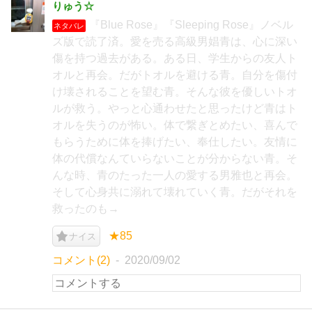
りゅう☆
『Blue Rose』『Sleeping Rose』ノベル
ネタバレ
ズ版で読了済。愛を売る高級男娼青は、心に深い
傷を持つ過去がある。ある日、学生からの友人ト
オルと再会。だがトオルを避ける青。自分を傷付
け壊されることを望む青。そんな彼を優しいトオ
ルが救う。やっと心通わせたと思ったけど青はト
オルを失うのが怖い。体で繋ぎとめたい、喜んで
もらうために体を捧げたい、奉仕したい。友情に
体の代償なんていらないことが分からない青。そ
んな時、青のたった一人の愛する男雅也と再会。
そして心身共に溺れて壊れていく青。だがそれを
救ったのも→
★85
ナイス
コメント(2)
2020/09/02