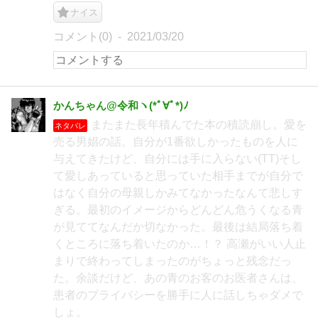
ナイス
コメント(0)
2021/03/20
かんちゃん@令和ヽ(*ﾟ∀ﾟ*)ﾉ
またまた長年積んでた本の積読崩し。愛を
ネタバレ
売る男娼の話。自分が1番欲しかったものを人に
与えてきたけど、自分には手に入らない(TT)そし
て愛しあっていると思っていた相手までが自分で
はなく自分の母親しかみてなかったなんて悲しす
ぎる。最初のイメージからどんどん危うくなる青
が見ててなんだか切なかった。最後は結局落ち着
くところに落ち着いたのか…！？ 高瀬がいい人止
まりで終わってしまったのがちょっと残念だっ
た。余談だけど、あの青のお客のお医者さんは、
患者のプライバシーを勝手に人に話しちゃダメで
しょ。