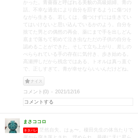
かった。青薔薇と呼ばれる美貌の高級娼婦、青の
話。不幸な過去により自分を罰するように傷つけ
ながら生きる、若しくは、傷つけずには生きてい
てはいけないと思い込んでいるかのよう。自分を
捨てた男との偶然の再会、薬にまで手を出しどん
底まで落ちて初めて泣き虫なただの子供の自分を
認めることができた。そして立ち上がり、差しの
べらられている手の存在に気付き、歩き始める。
高瀬押しだから残念ではある、トオルは真っ直ぐ
で、正しすぎて。青が幸せならいいんだけどね。
ナイス
コメント(0)
2021/12/16
まさココロ
茫然自失。はぁ〜。榎田先生の体当たりで
ネタバレ
崖から突き落とされ、埋められ、最後に天に昇ら