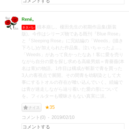
René。
積本崩し。榎田先生の初期作品集(新装
ネタバレ
版)。今作はシリーズ物である既刊『Blue Rose』
と『Sleeping Rose』に完結編の「Weeds」(描き
下ろし)が加えられた作品集。泣いちゃったよ…。
「Weeds」があって良かったなあ！客に愛を売り
ながら自分の愛を探し求める高級男娼＝青薔薇(本
名は青)の物語。1作目は構成が斬新で青を買った
3人の客視点で展開。その間青を幼馴染として大
事にするトオルの存在が喰い込んでいく。続編で
は青が迷走しながら辿り着いた愛の形について
を。フィルターも曖昧さもない真実に涙。
★35
ナイス
コメント(0)
2019/02/10