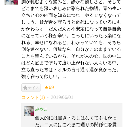
胸が軋むような痛みと、静かな優しさと。そして
どこまでも深い哀しみに彩られた物語。青の生い
立ちと心の内面を知るにつれ、やるせなくなって
しまう。皆が青を守ろうと必死になっているにも
かかわらず、だんだんと不安定になって自暴自棄
になっていく様が辛い。こっちにいったら楽にな
れる、幸せになれると、わかっていても、そちら
側を選べない。何故なら、自分がこのままでいる
ことを望んでいるから。それが人の心。世の中に
はどん底まで堕ちて這い上がれない人もいる中、
立ち直った青はトオルの言う通り運が良かった。
強く在って欲しい。→
★69
ナイス
コメント(1)
2019/06/01
みやこ
個人的には書き下ろしはなくてもよかっ
た。二人にはこれまで通りの関係性を貫