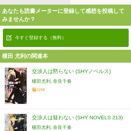
あなたも読書メーターに登録して感想を投稿して
みませんか？
今すぐ登録する（無料）
榎田 尤利の関連本
交渉人は黙らない (SHYノベルス)
榎田尤利
奈良千春
2298
交渉人は疑わない (SHY NOVELS 213)
榎田尤利
奈良千春