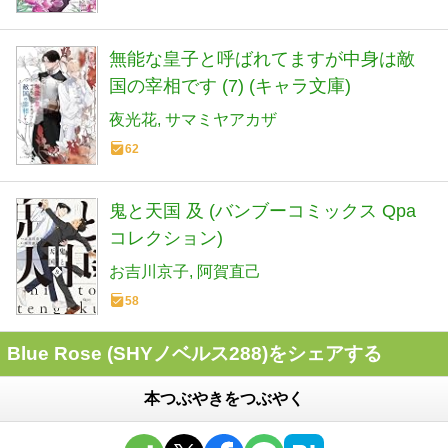
無能な皇子と呼ばれてますが中身は敵
国の宰相です (7) (キャラ文庫)
夜光花
サマミヤアカザ
62
鬼と天国 及 (バンブーコミックス Qpa
コレクション)
お吉川京子
阿賀直己
58
Blue Rose (SHYノベルス288)をシェアする
本つぶやきをつぶやく