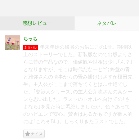
感想レビュー
ネタバレ
ちっち
年末年始の帰省のお供にこの1冊。期待以
ネタバレ
上のストーリーでした。新装版なので出版よりさ
らに昔の作品なので、価値観や世相は少し｢ん？｣
となりますが、そこは時代だなーと^^; 終盤の青
と雅弥さんの情事からの畳み掛けはさすが榎田先
生。主人公がここまで落ちてくとは…壮絶でし
た。｢交渉人シリーズ｣の主人公芽吹さんの某シー
ンを思い出した。ラストのトオルへ向けての｢さ
よなら｣を見た時は悶絶しましたが、色々あって
のハピエンで安心。賛否はあるかもですが個人的
には｢これぞBL｣。しっくりきたラストでした。
ナイス