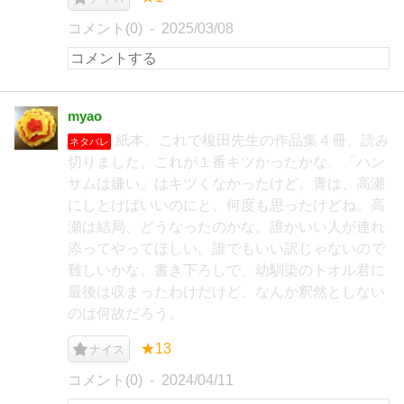
コメント(0)
2025/03/08
myao
紙本。これで榎田先生の作品集４冊、読み
ネタバレ
切りました。これが１番キツかったかな。「ハン
サムは嫌い」はキツくなかったけど。青は、高瀬
にしとけばいいのにと、何度も思ったけどね。高
瀬は結局、どうなったのかな。誰かいい人が連れ
添ってやってほしい。誰でもいい訳じゃないので
難しいかな。書き下ろしで、幼馴染のトオル君に
最後は収まったわけだけど、なんか釈然としない
のは何故だろう。
★13
ナイス
コメント(0)
2024/04/11