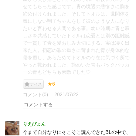
せてもらった感じです。青の境遇の悲惨さに胸を
締め付けられました。そしてトオルは、世間体を
気にしない翔子ちゃんをして彼のような人になり
たいと言わせる人間である事。幼い時期に青と寂
しさを共感していたトオルは恋愛とは別の距離感
で一貫して青を愛おしみ大切にする、実は凄く出
来た人。初恋の罪の重さに苛まれた青が身体的な
傷を癒し、あらためてトオルの存在に気づく所で
やっと救われました。艶めいた青もバックパッカ
ーの青もどちらも素敵でした♡
★6
ナイス
コメント(0)
2021/07/22
りえぴょん
今まで自分なりにそこそこ読んできたBLの中で、