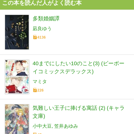
この本を読んだ人がよく読む本
多類婚姻譚
凪良ゆう
4136
40までにしたい10のこと(3) (ビーボー
イコミックスデラックス)
マミタ
226
気難しい王子に捧げる寓話 (2) (キャラ
文庫)
小中大豆
笠井あゆみ