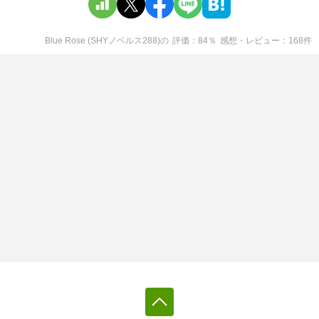
Blue Rose (SHYノベルス288)
の
評価
84
％
感想・レビュー
168
件