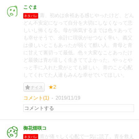
こぐま
青、初めは余裕ある感じやったけど、どん
ネタバレ
どん不安定になって自分を大切にしなくなって悲
しいし怖くなる。母が病気するまでは色々あって
も幸せそうで、余計に現状がせつなく辛い。義父
は優しいとこもあったが弱くて酷い人。青母と青
に甘えて裏切って最低。色々大変なことあったけ
ど最後は青が逞しく生きててよかった。やっとや
っと手に入れた愛がとても嬉しい。青のこと心配
してくれてた人達もみんな幸せでいてほしい。
★2
ナイス
コメント(1)
2019/11/19
御花畑咲コ
青が痛々しく心配で一気に読了。青を救え
ネタバレ