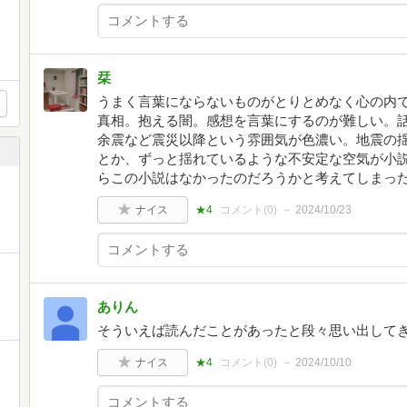
栞
うまく言葉にならないものがとりとめなく心の内
真相。抱える闇。感想を言葉にするのが難しい。
余震など震災以降という雰囲気が色濃い。地震の
とか、ずっと揺れているような不安定な空気が小
らこの小説はなかったのだろうかと考えてしまっ
ナイス
★4
コメント(
0
)
2024/10/23
ありん
そういえば読んだことがあったと段々思い出して
ナイス
★4
コメント(
0
)
2024/10/10