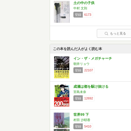
土の中の子供
中村 文則
登録
6173
もっと見る
この本を読んだ人がよく読む本
イン・ザ・メガチャーチ
朝井リョウ
登録
22107
成瀬は都を駆け抜ける
宮島未奈
登録
12692
世界99 下
村田 沙耶香
登録
5410