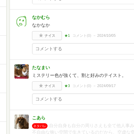
なかむら
なかなか
ナイス
★1
コメント(
0
)
2024/10/05
たなまい
ミステリー色が強くて、割と好みのテイスト。
ナイス
★3
コメント(
0
)
2024/09/17
こあら
自分自身も自分の周りさえも全て他人事
ネタバレ
不自由な狭い空間で生きているのだから、空虚な