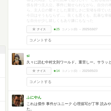
係を持つ主人公。事件に魅せられながら、自分の
ら、主人公の鬱々とした重苦しさに安堵を得てい
今日はそうもならず…。良くも悪くも、乱暴な幸
な自分が少し嬉しくもあり嫌にもなった
ナイス
★25
コメント(
0
)
2025/10/27
si
久々に読む中村文則ワールド。重苦しー。サラッ
ナイス
★14
コメント(
0
)
2025/05/23
ふにやん
これは傑作 事件がユニーク 心理描写が丁寧 読み
た。