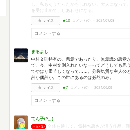
し、私もそうだったかもしれない。大人になって
を受け止めて、しあわせになる。
ナイス
★13
コメント(
0
)
2024/07/08
まるよし
中村文則特有の、悪意であったり、無意識の悪意
で、今、中村文則入れたいなーってどうしても思
てやはり重苦しくなって……。分裂気質な主人公
然か偶然か。この世にあるのは必然のみ。
ナイス
★7
コメント(
0
)
2024/06/09
てん子(^_-)
全体を通して、気持ち悪さが漂う作品。
ネタバレ