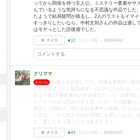
ってから関係を持つ主人公。ミステリー要素やサ
んでいるような気持ちになる不思議な作品でした
たようで結局疑問が残るし、2人のラストもイマイ
すっきりしたいなら、中村文則さんの作品は適し
はモヤっとした読後感でした。
ナイス
★12
コメント(
0
)
2026/04/02
クリママ
弁護士を目指しつつ、弁護士事務所に勤
ネタバレ
とができず、人と馴染めず、心の中にRがいる。
女は一家3人惨殺事件の生き残りだった。10年前
トーリーがあり読みやすく思ったが、その陰鬱さ
彼女との関わり、明かされる事件の経緯、どちら
く先は… なんだかそれが滑稽にも感じられた。
た。誰しもそう思うことはあるだろう。
ナイス
★44
コメント(
0
)
2026/01/21