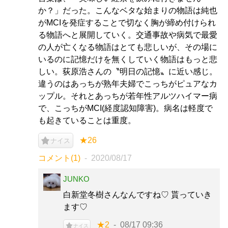
か？」だった。こんなベタな始まりの物語は純也
がMCIを発症することで切なく胸が締め付けられ
る物語へと展開していく。交通事故や病気で最愛
の人が亡くなる物語はとても悲しいが、その場に
いるのに記憶だけを無くしていく物語はもっと悲
しい。荻原浩さんの〝明日の記憶〟に近い感じ。
違うのはあっちが熟年夫婦でこっちがピュアなカ
ップル。それとあっちが若年性アルツハイマー病
で、こっちがMCI(経度認知障害)。病名は軽度で
も起きていることは重度。
★26
ナイス
コメント(1)
2020/08/17
JUNKO
白新堂冬樹さんなんですね♡ 貰っていき
ます♡
★2
08/17 09:36
ナイス