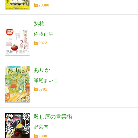
23380
熟柿
佐藤正午
9072
ありか
瀬尾まいこ
6781
殺し屋の営業術
野宮有
9308