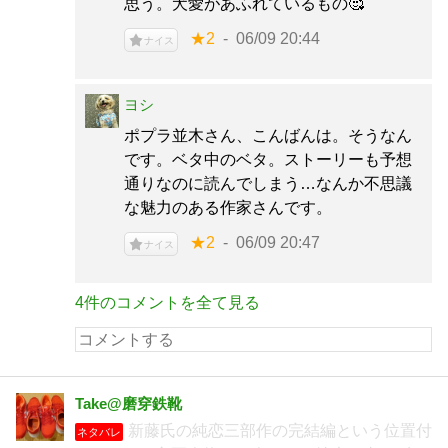
思う。犬愛があふれているもの🥰
★2
06/09 20:44
ナイス
ヨシ
ポプラ並木さん、こんばんは。そうなん
です。ベタ中のベタ。ストーリーも予想
通りなのに読んでしまう…なんか不思議
な魅力のある作家さんです。
★2
06/09 20:47
ナイス
4件のコメントを全て見る
Take@磨穿鉄靴
新藤氏の純恋三部作の完結編という位置付
ネタバレ