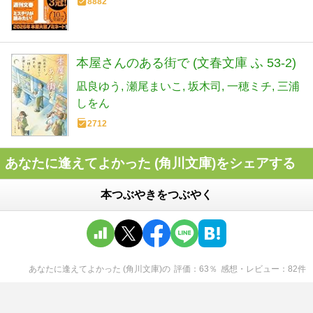
8882
本屋さんのある街で (文春文庫 ふ 53-2)
凪良ゆう
瀬尾まいこ
坂木司
一穂ミチ
三浦
しをん
2712
あなたに逢えてよかった (角川文庫)をシェアする
本つぶやきをつぶやく
あなたに逢えてよかった (角川文庫)
の
評価
63
％
感想・レビュー
82
件