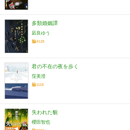
多類婚姻譚
凪良ゆう
4128
君の不在の夜を歩く
窪美澄
1116
失われた貌
櫻田智也