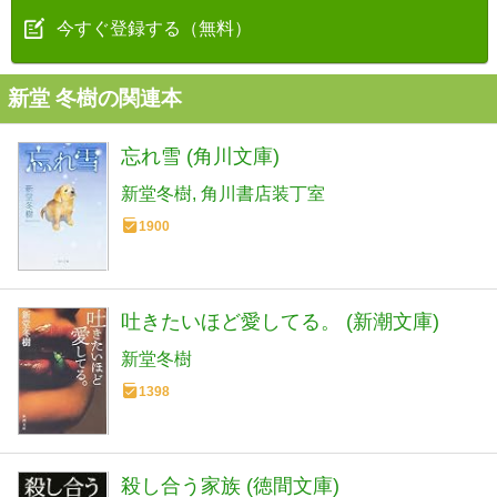
今すぐ登録する（無料）
新堂 冬樹の関連本
忘れ雪 (角川文庫)
新堂冬樹
角川書店装丁室
1900
吐きたいほど愛してる。 (新潮文庫)
新堂冬樹
1398
殺し合う家族 (徳間文庫)