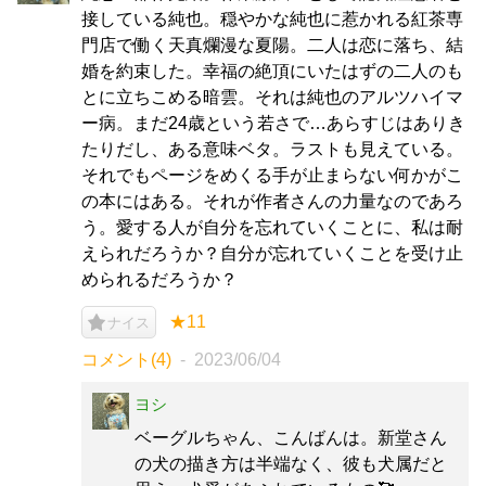
接している純也。穏やかな純也に惹かれる紅茶専
門店で働く天真爛漫な夏陽。二人は恋に落ち、結
婚を約束した。幸福の絶頂にいたはずの二人のも
とに立ちこめる暗雲。それは純也のアルツハイマ
ー病。まだ24歳という若さで…あらすじはありき
たりだし、ある意味ベタ。ラストも見えている。
それでもページをめくる手が止まらない何かがこ
の本にはある。それが作者さんの力量なのであろ
う。愛する人が自分を忘れていくことに、私は耐
えられだろうか？自分が忘れていくことを受け止
められるだろうか？
★11
ナイス
コメント(4)
2023/06/04
ヨシ
ベーグルちゃん、こんばんは。新堂さん
の犬の描き方は半端なく、彼も犬属だと