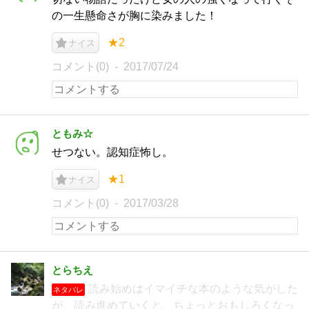
の一生懸命さが胸に染みました！
★2
ナイス
コメント(0)
2017/07/24
ともみ☆
せつない。認知症怖し。
★1
ナイス
コメント(0)
2017/03/28
とらちえ
読み始めはイマイチな本のような気がした
ネタバレ
が、読み進めていくと、ちょっとおもしろくなっ