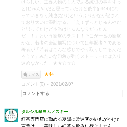
けらしい。主要人物の１人である純也の事をずっ
と(じゅんや)だと思っていたけど後半(p344)にな
っていきなり純也(なり)というふりがなが記され
ており大いに混乱する。「え！ずっとじゅんやだ
と思ってたけど本当はじゅんなりだったん
だ！！」という衝撃のラスト！そこが一番の衝撃
かな。若者の会話描写については年配者？である
著者が「若者はこんな感じでやり取りしてるんだ
ろう？」みたいな印象が強くストーリーには入り
込めなかった。★★☆☆☆
★44
ナイス
コメント(0)
2021/02/07
タルシル📖ヨムノスキー
紅茶専門店に勤める夏陽に常連客の純也がかけた
言葉は、「美味しい紅茶を飲みに行きません