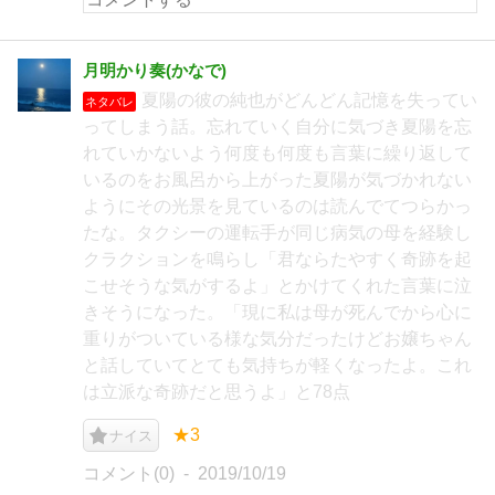
月明かり奏(かなで)
夏陽の彼の純也がどんどん記憶を失ってい
ネタバレ
ってしまう話。忘れていく自分に気づき夏陽を忘
れていかないよう何度も何度も言葉に繰り返して
いるのをお風呂から上がった夏陽が気づかれない
ようにその光景を見ているのは読んでてつらかっ
たな。タクシーの運転手が同じ病気の母を経験し
クラクションを鳴らし「君ならたやすく奇跡を起
こせそうな気がするよ」とかけてくれた言葉に泣
きそうになった。「現に私は母が死んでから心に
重りがついている様な気分だったけどお嬢ちゃん
と話していてとても気持ちが軽くなったよ。これ
は立派な奇跡だと思うよ」と78点
★3
ナイス
コメント(0)
2019/10/19