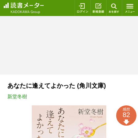
ログイン
新規登録
本を探
あなたに逢えてよかった (角川文庫)
新堂冬樹
感想
82