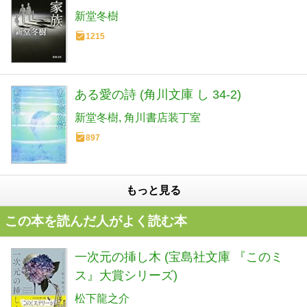
新堂冬樹
1215
ある愛の詩 (角川文庫 し 34-2)
新堂冬樹
角川書店装丁室
897
もっと見る
この本を読んだ人がよく読む本
一次元の挿し木 (宝島社文庫 『このミ
ス』大賞シリーズ)
松下龍之介