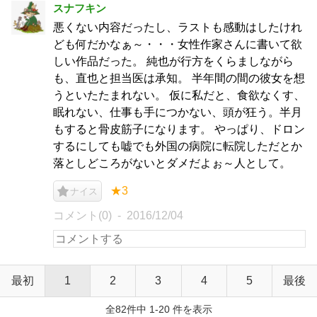
スナフキン
悪くない内容だったし、ラストも感動はしたけれ
ども何だかなぁ～・・・女性作家さんに書いて欲
しい作品だった。 純也が行方をくらましながら
も、直也と担当医は承知。 半年間の間の彼女を想
うといたたまれない。 仮に私だと、食欲なくす、
眠れない、仕事も手につかない、頭が狂う。半月
もすると骨皮筋子になります。 やっぱり、ドロン
するにしても嘘でも外国の病院に転院しただとか
落としどころがないとダメだよぉ～人として。
★3
ナイス
コメント(0)
2016/12/04
最初
1
2
3
4
5
最後
全82件中 1-20 件を表示