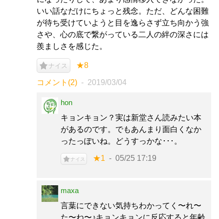
いい話なだけにちょっと残念。ただ、どんな困難
が待ち受けていようと目を逸らさず立ち向かう強
さや、心の底で繋がっている二人の絆の深さには
羨ましさを感じた。
★8
ナイス
コメント(2)
2019/03/04
hon
キョンキョン？実は新堂さん読みたい本
があるのです。でもあんまり面白くなか
ったっぽいね。どうすっかな･･･。
★1
05/25 17:19
ナイス
maxa
言葉にできない気持ちわかってく〜れ〜
た〜ね〜♪キョンキョンに反応すると年齢