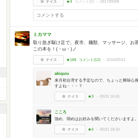
ナイス
★4
コメント(
0
)
2017/05/09
ミカママ
取り急ぎ駆け足で。夜市、麺類、マッサージ、お
この本を！(・ω・)ノ
ナイス
★168
コメント(
12
)
2016/05/31
abiquiu
来月初台湾する予定なので、ちょっと興味心
すよね・・・？
ナイス
★3
05/31 16:41
こころ
強め、弱めはお好みを聞いてくださいますよ
ナイス
★4
05/31 18:20