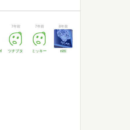
7年前
7年前
8年前
l
ツチブタ
ミッキー
nitti