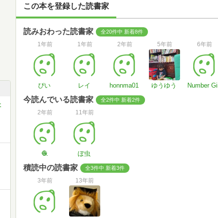
この本を登録した読書家
読みおわった読書家
全20件中 新着8件
1年前
1年前
2年前
5年前
6年前
ぴい
レイ
honnma01
ゆうゆう
Number Gir
今読んでいる読書家
全2件中 新着2件
社
2年前
11年前
🧶
ぽ虫
積読中の読書家
全3件中 新着3件
3年前
13年前