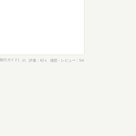
(旅行ガイド)
の
評価
42
感想・レビュー
5
％
件