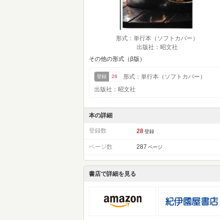
形式：単行本（ソフトカバー）
出版社：昭文社
その他の形式（β版）
形式：単行本（ソフトカバー）
登録
28
出版社：昭文社
本の詳細
登録数
28
登録
ページ数
287
ページ
書店で詳細を見る