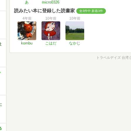
あ
micro0326
読みたい本に登録した読書家
全3件中 新着3件
4年前
10年前
10年前
kombu
こはだ
なかじ
社
トラベルデイズ 台湾 
い
に
る