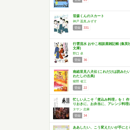
笹森くんのスカート
神戸 遥真,みずす
登録
331
行雲流水 おやこ相談屋雑記帳 (集英
文庫)
野口 卓
登録
36
南総里見八犬伝 (これだけは読みた
わたしの古典)
猪野 省三
登録
22
忙しい人こそ「煮込み料理」を！ 作
りおきに、お弁当に、アレンジ料理
タサン 志麻
登録
34
ああしたい、こう変えたいが手にと