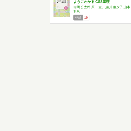
ようにわかる CSS基礎
赤間 公太郎,原 一宣。,藤川 麻夕子,山本
和泉
登録
19