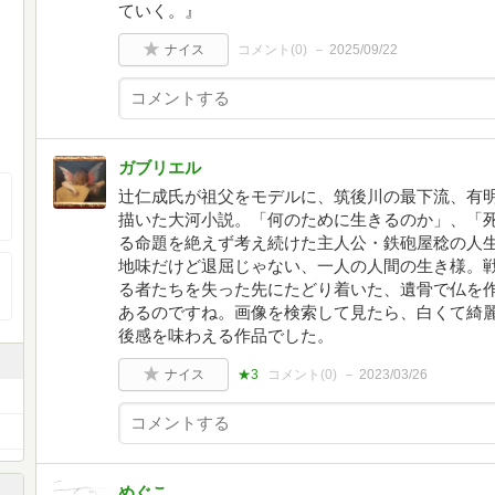
ていく。』
ナイス
コメント(
0
)
2025/09/22
ガブリエル
辻仁成氏が祖父をモデルに、筑後川の最下流、有
描いた大河小説。「何のために生きるのか」、「
る命題を絶えず考え続けた主人公・鉄砲屋稔の人
地味だけど退屈じゃない、一人の人間の生き様。
る者たちを失った先にたどり着いた、遺骨で仏を
あるのですね。画像を検索して見たら、白くて綺
後感を味わえる作品でした。
ナイス
★3
コメント(
0
)
2023/03/26
めぐこ