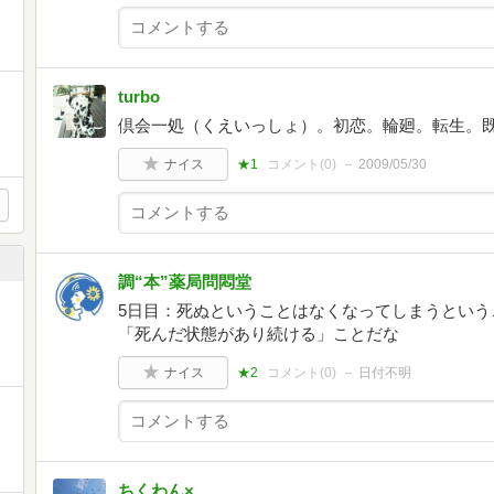
turbo
倶会一処（くえいっしょ）。初恋。輪廻。転生。
ナイス
★1
コメント(
0
)
2009/05/30
調“本”薬局問悶堂
5日目：死ぬということはなくなってしまうという
「死んだ状態があり続ける」ことだな
ナイス
★2
コメント(
0
)
日付不明
ちくわん×