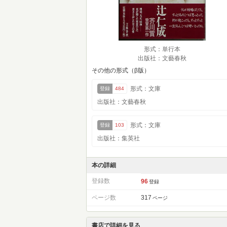
形式：単行本
出版社：文藝春秋
その他の形式（β版）
形式：文庫
登録
484
出版社：文藝春秋
形式：文庫
登録
103
出版社：集英社
本の詳細
登録数
96
登録
ページ数
317
ページ
書店で詳細を見る