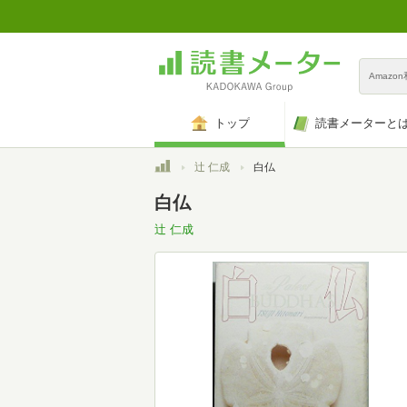
Amazo
トップ
読書メーターと
トップ
辻 仁成
白仏
白仏
辻 仁成