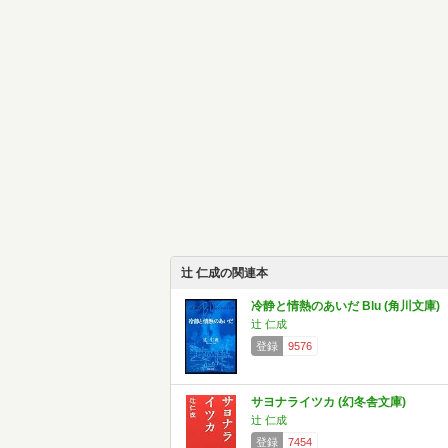
辻 仁成の関連本
冷静と情熱のあいだ Blu (角川文庫)
辻 仁成
登録
9576
サヨナライツカ (幻冬舎文庫)
辻 仁成
登録
7454