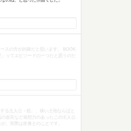
ースの方が的確だと思います。 BOOK
愛」ってエピソードの一つだと思うのだ
にする主人公・稔。、狭い土地ならばと
械の改良など発想力のあったこの主人公
るが、実際は坐像とのことです。