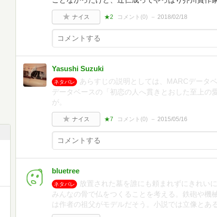
ナイス
★2
コメント(
0
)
2018/02/18
Yasushi Suzuki
あらすじの説明としては、MARCデータベ
ネタバレ
データベースの「初恋の人へ貫きとおした至上の
が。
ナイス
★7
コメント(
0
)
2015/05/16
bluetree
放置された墓を誰にも頼まれずにきれい
ネタバレ
みんなの骨で仏をつくることを考える。鉄砲や機
は作者の祖父がモデルだそう。小説では立像とあ