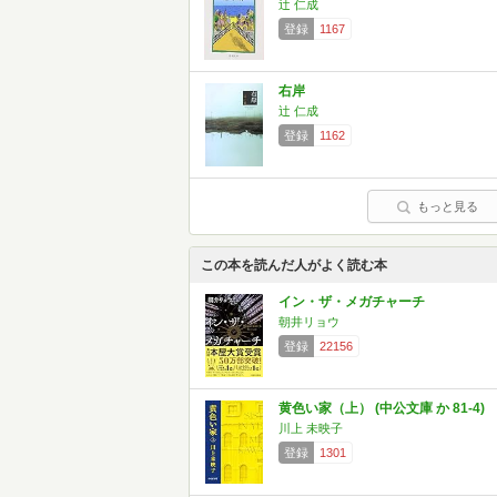
辻 仁成
登録
1167
右岸
辻 仁成
登録
1162
もっと見る
この本を読んだ人がよく読む本
イン・ザ・メガチャーチ
朝井リョウ
登録
22156
黄色い家（上） (中公文庫 か 81-4)
川上 未映子
登録
1301