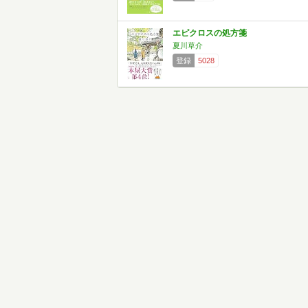
エピクロスの処方箋
夏川草介
登録
5028