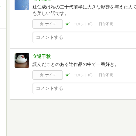
ミ
辻仁成は私の二十代前半に大きな影響を与えた人
も美しい話です。
ナイス
★1
コメント(
0
)
日付不明
立退千秋
読んだことのある辻作品の中で一番好き。
ナイス
★1
コメント(
0
)
日付不明