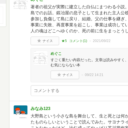
著者の祖父が実際に建立した白仏にまつわる小説。
島でのお話。鍛冶屋の息子として生まれた主人公
参加し負傷して島に戻り、結婚。父の仕事を継ぎ
事業に失敗、再度事業を起こし、事業は成功してい
人の魂はどこへゆくのか、死の前に生をまっとう
ナイス
★5
コメント(
1
)
2021/09/22
めぐこ
すごく重たい内容だった。文章は読みやすく
む気にならない本
ナイス
09/22 14:21
みなみ123
大野島という小さな島を舞台して、生と死とは何
たものらしいということで読んでみた。サヨナラ
ことなかったけど、辻仁成ってやっぱり芥川賞作