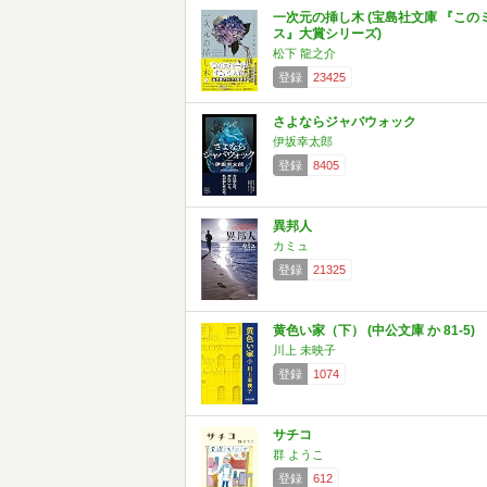
一次元の挿し木 (宝島社文庫 『この
ス』大賞シリーズ)
松下 龍之介
登録
23425
さよならジャバウォック
伊坂幸太郎
登録
8405
異邦人
カミュ
登録
21325
黄色い家（下） (中公文庫 か 81-5)
川上 未映子
登録
1074
サチコ
群 ようこ
登録
612