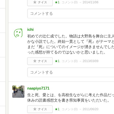
ナイス
★1
コメント(
0
)
2014/11/06
ichi
初めての辻仁成でした。物語は大野島を舞台に主
かな小説でした。終始一貫として『死』がテーマ
まだ『死』についてのイメージが湧きませんでした
った感想が持てるのではないかと思いました。
ナイス
★1
コメント(
0
)
2013/03/09
naapiyo7171
生と死、愛とは、を高校生ながらに考えた作品だ
休みの読書感想文を書き県知事賞をいただいた。
ナイス
★1
コメント(
0
)
2011/06/20