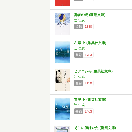
海峡の光 (新潮文庫)
辻 仁成
登録
1880
右岸 上 (集英社文庫)
辻 仁成
登録
1753
ピアニシモ (集英社文庫)
辻 仁成
登録
1498
右岸 下 (集英社文庫)
辻 仁成
登録
1463
そこに僕はいた (新潮文庫)