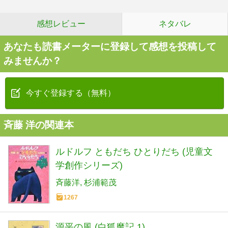
感想レビュー
ネタバレ
あなたも読書メーターに登録して感想を投稿して
みませんか？
今すぐ登録する（無料）
斉藤 洋の関連本
ルドルフ ともだち ひとりだち (児童文
学創作シリーズ)
斉藤洋
杉浦範茂
1267
源平の風 (白狐魔記 1)