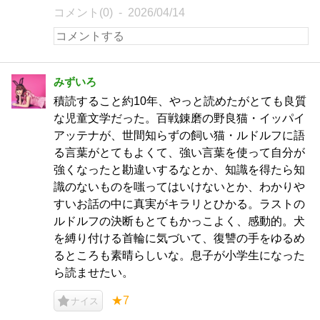
コメント(0)
2026/04/14
みずいろ
積読すること約10年、やっと読めたがとても良質
な児童文学だった。百戦錬磨の野良猫・イッパイ
アッテナが、世間知らずの飼い猫・ルドルフに語
る言葉がとてもよくて、強い言葉を使って自分が
強くなったと勘違いするなとか、知識を得たら知
識のないものを嗤ってはいけないとか、わかりや
すいお話の中に真実がキラリとひかる。ラストの
ルドルフの決断もとてもかっこよく、感動的。犬
を縛り付ける首輪に気づいて、復讐の手をゆるめ
るところも素晴らしいな。息子が小学生になった
ら読ませたい。
★7
ナイス