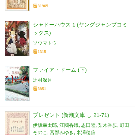
31965
シャドーハウス 1 (ヤングジャンプコミ
ックス)
ソウマトウ
1315
ファイア・ドーム (下)
辻村深月
3851
プレゼント (新潮文庫 し 21-71)
伊坂幸太郎
江國香織
恩田陸
梨木香歩
町田
そのこ
宮部みゆき
米澤穂信