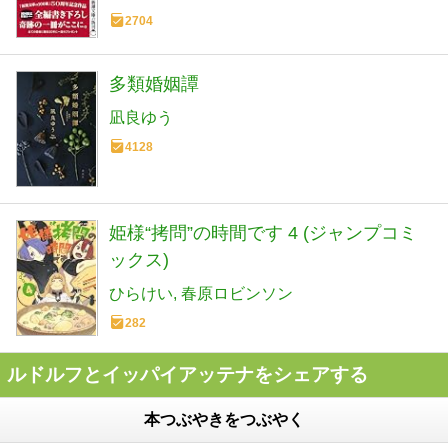
2704
多類婚姻譚
凪良ゆう
4128
姫様“拷問”の時間です 4 (ジャンプコミ
ックス)
ひらけい
春原ロビンソン
282
ルドルフとイッパイアッテナをシェアする
本つぶやきをつぶやく