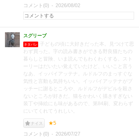
コメント(0)
2026/08/02
スグリーブ
子どもの頃に大好きだった本。見つけて思
ネタバレ
わず買った。字の読み書きができる野良猫たちの
暮らしと冒険、いま読んでもわくわくする。スト
ーリーはだいたい覚えていたけど、いいこと言う
なあ、イッパイアッテナ。ルドルフのまっすぐな
気性と言動も気持ちいい。イッパイアッテナがブ
ッチーに謝るところや、ルドルフがデビルを殺さ
ないところが好きだ。猫をかわいく描きすぎない
装丁や挿絵にも味があるので、第84刷、変わらず
にいてくれてうれしい。
★5
ナイス
コメント(0)
2026/07/27