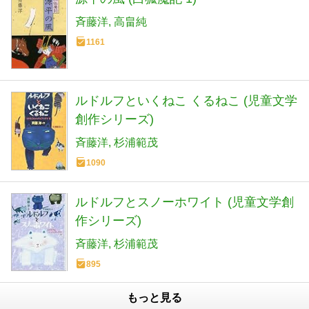
斉藤洋
高畠純
1161
ルドルフといくねこ くるねこ (児童文学
創作シリーズ)
斉藤洋
杉浦範茂
1090
ルドルフとスノーホワイト (児童文学創
作シリーズ)
斉藤洋
杉浦範茂
895
もっと見る