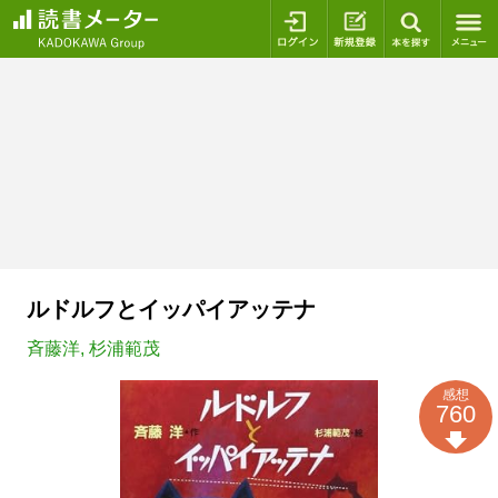
ログイン
新規登録
本を探
ルドルフとイッパイアッテナ
斉藤洋
,
杉浦範茂
感想
760