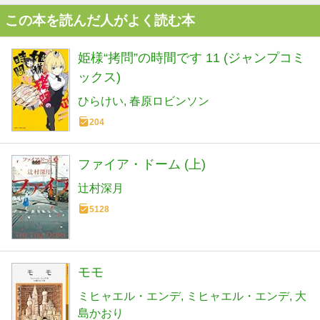
この本を読んだ人がよく読む本
姫様“拷問”の時間です 11 (ジャンプコミ
ックス)
ひらけい
春原ロビンソン
204
ファイア・ドーム (上)
辻村深月
5128
モモ
ミヒャエル・エンデ
ミヒャエル・エンデ
大
島かおり