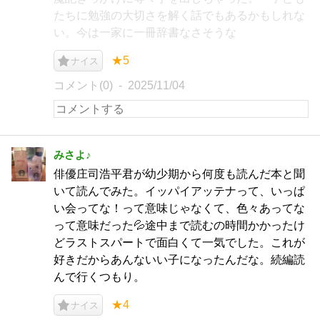
たちに勉強の大切さを解く話でもあるかもしれな
い。今は一家に一冊辞書なさそうな
★5
ナイス
コメント(0)
2025/11/04
みさよ♪
俳優庄司浩平君が幼少期から何度も読んだ本と聞
いて読んでみた。イッパイアッテナって、いっぱ
い会ってな！って意味じゃなくて、色々あってな
って意味だった💦途中まで読むの時間かかったけ
どラストスパートで面白くて一気でした。これが
好きだからあんないい子になったんだな。続編読
んで行くつもり。
★4
ナイス