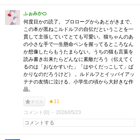
ふぉみか🍊
何度目かの読了。 プロローグからあとがきまで、
この本が黒ねこルドルフの自伝だということを一
貫して主張していてとても可愛い。猫ちゃんのあ
の小さな手で一生懸命ペンを握ってるところなん
か想像したらもうたまらない。うちの猫も言葉を
読み書き出来たらどんなに素敵だろう（伝えてく
るのは「おなかすいた」「はやくだっこして」ば
かりなのだろうけど） 。ルドルフとイッパイアッ
テナの友情に泣ける、小学生の頃から大好きな作
品。
★11
ナイス
コメント(0)
2026/05/23