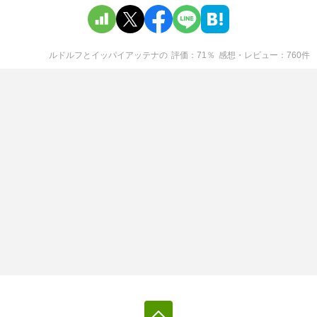
ルドルフとイッパイアッテナ
の
評価
71
％
感想・レビュー
760
件