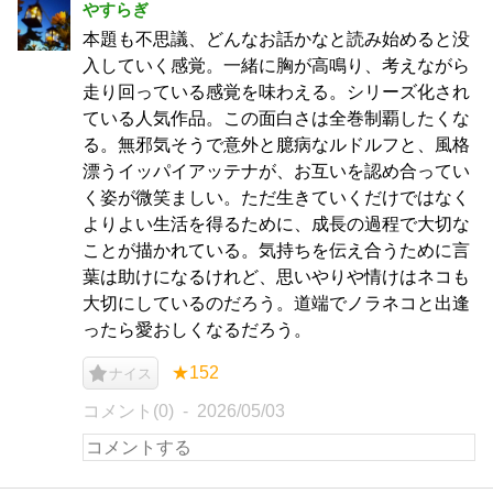
やすらぎ
本題も不思議、どんなお話かなと読み始めると没
入していく感覚。一緒に胸が高鳴り、考えながら
走り回っている感覚を味わえる。シリーズ化され
ている人気作品。この面白さは全巻制覇したくな
る。無邪気そうで意外と臆病なルドルフと、風格
漂うイッパイアッテナが、お互いを認め合ってい
く姿が微笑ましい。ただ生きていくだけではなく
よりよい生活を得るために、成長の過程で大切な
ことが描かれている。気持ちを伝え合うために言
葉は助けになるけれど、思いやりや情けはネコも
大切にしているのだろう。道端でノラネコと出逢
ったら愛おしくなるだろう。
★152
ナイス
コメント(0)
2026/05/03