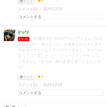
★4
ナイス
コメント(0)
2025/12/24
\(^o^)/
【図書館本】chatGPTのジプトさんに勧め
ネタバレ
てもらった。面白かった。児童書なのでさくさく
読めるけどちゃんとストーリーあるし、キャラが
立っていて楽しかった。イッパイアッテナってい
う名前がもう好きw 猫の友情も捨てたもんじゃ
ない。
★4
ナイス
コメント(0)
2025/12/10