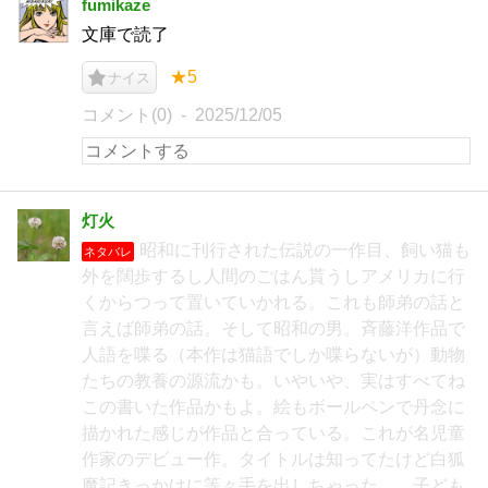
fumikaze
文庫で読了
★5
ナイス
コメント(0)
2025/12/05
灯火
昭和に刊行された伝説の一作目、飼い猫も
ネタバレ
外を闊歩するし人間のごはん貰うしアメリカに行
くからつって置いていかれる。これも師弟の話と
言えば師弟の話。そして昭和の男。斉藤洋作品で
人語を喋る（本作は猫語でしか喋らないが）動物
たちの教養の源流かも。いやいや、実はすべてね
この書いた作品かもよ。絵もボールペンで丹念に
描かれた感じが作品と合っている。これが名児童
作家のデビュー作。タイトルは知ってたけど白狐
魔記きっかけに等々手を出しちゃった。 子ども