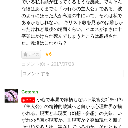
でいる私も頭が狂ってくるような感覚。でもそん
な彼はあくまでも「われらの主人公」である。彼
のように狂った人が私達の中にいて、それは私で
あるかもしれない。 キリスト教を見るのは難しか
ったけれど最後の場面くらい。イエスがまさに十
字架にかけられ死んでしまうところは想起され
た。救済はこれから？
★6
ナイス
コメント(0)
2017/07/23
Gotoran
小心で卑屈で家柄もない下級官吏ｺﾞﾘｬｰﾄｷﾝ
ネタバレ
（主人公）の精神的破滅へと向かう心理世界が描
かれる。現実と非現実（幻想・妄想）の交錯、い
ずれの描写が現実か、非現実か？突如現れる新ｺﾞ
ﾘｬｰﾄｷﾝなる人物、実在しているのか、それともｺﾞ