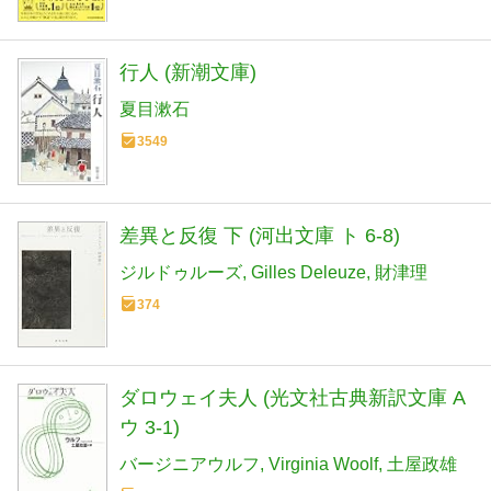
行人 (新潮文庫)
夏目漱石
3549
差異と反復 下 (河出文庫 ト 6-8)
ジルドゥルーズ
Gilles Deleuze
財津理
374
ダロウェイ夫人 (光文社古典新訳文庫 A
ウ 3-1)
バージニアウルフ
Virginia Woolf
土屋政雄