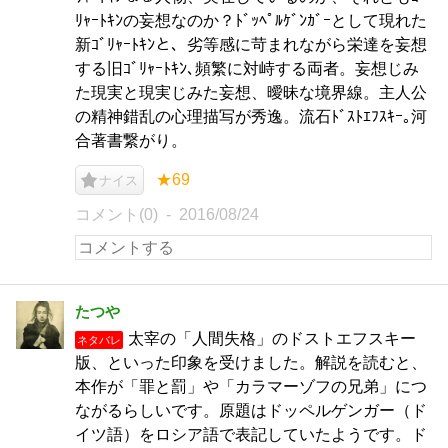
ﾘｬｰﾄｷﾝの妄想なのか？ﾄﾞｯﾍﾟﾙｹﾞﾝｶﾞｰとして現れた
新ｺﾞﾘｬｰﾄｷﾝと、劣等感に苛まれながら栄達を妄想
する旧ｺﾞﾘｬｰﾄｷﾝ､頻繁に対峙する両者。妄想じみ
た現実と現実じみた妄想、曖昧な境界線。主人公
の精神錯乱の心理描写が秀逸。流石ﾄﾞｽﾄｴﾌｽｷｰ｡河
合著書繋がり。
★69
ナイス
コメント(0)
2016/08/24
たつや
太宰の「人間失格」のドストエフスキー
ネタバレ
版、といった印象を受けました。解説を読むと、
本作が「罪と罰」や「カラマーゾフの兄弟」につ
ながるらしいです。原題はドッペルゲンガー（ド
イツ語）をロシア語で表記していたようです。ド