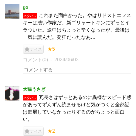
go
これまた面白かった。やはりドストエフス
ネタバレ
キーは凄い作家だ。新ゴリャートキンにずっとイ
ラついた。途中はちょっと辛くなったが、最後は
一気に読んだ。発狂だったなあ…
★5
ナイス
コメント(0)
2024/06/03
犬猫うさぎ
冗長さはずっとあるのに異様なスピード感
ネタバレ
があってずんずん読ませるけど気がつくと全然話
は進展していなかったりするのがちょっと面白
い。
★2
ナイス