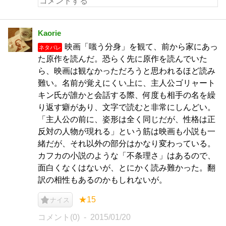
Kaorie
映画「嗤う分身」を観て、前から家にあっ
ネタバレ
た原作を読んだ。恐らく先に原作を読んでいた
ら、映画は観なかっただろうと思われるほど読み
難い。名前が覚えにくい上に、主人公ゴリャート
キン氏が誰かと会話する際、何度も相手の名を繰
り返す癖があり、文字で読むと非常にしんどい。
「主人公の前に、姿形は全く同じだが、性格は正
反対の人物が現れる」という筋は映画も小説も一
緒だが、それ以外の部分はかなり変わっている。
カフカの小説のような「不条理さ」はあるので、
面白くなくはないが、とにかく読み難かった。翻
訳の相性もあるのかもしれないが。
★15
ナイス
コメント(0)
2015/01/20