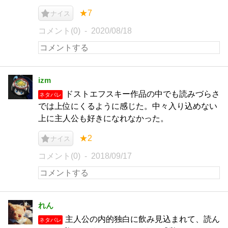
★7
ナイス
コメント(0)
2020/08/18
izm
ドストエフスキー作品の中でも読みづらさ
ネタバレ
では上位にくるように感じた。中々入り込めない
上に主人公も好きになれなかった。
★2
ナイス
コメント(0)
2018/09/17
れん
主人公の内的独白に飲み見込まれて、読ん
ネタバレ