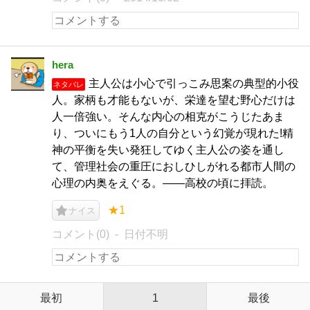
hera
主人公は小心で引っこみ思案の典型的小役
ネタバレ
人。家柄も才能もないが、栄達を望む野心だけは
人一倍強い。そんな内心の相克がこうじたあま
り、ついにもう1人の自分という幻覚が現れた!精
神の平衡を失い発狂してゆく主人公の姿を通し
て、管理社会の重圧におしひしがれる都市人間の
心理の内奥をえぐる。――高校の頃に拝読。
★1
ナイス
コメント(0)
日付不明
最初
1
最後