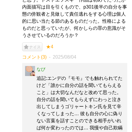
内面描写は目を引くもので、p301後半の自分を事
態の傍観者と見做して責任逃れをする心理は個人
的に思い当たる節のあるものだった。性格による
ものだと思っていたが、何かしらの罪の意識がそ
うさせているのだろうか？
★4
ナイス
コメント(3)
2025/08/04
なび
追記:エンデの『モモ』でも触れられてた
けど「誰かに自分の話を聞いてもらえる
こと」は大切なんだなと改めて思った。
自分の話を聞いてもらえずにわっと泣き
出してしまうゴリャートキン氏を見て辛
くなってしまった… 彼も自分の心に偽り
ない言葉を話すことのできる相手がいれ
ば何か変わったのでは… 我慢や自己欺瞞