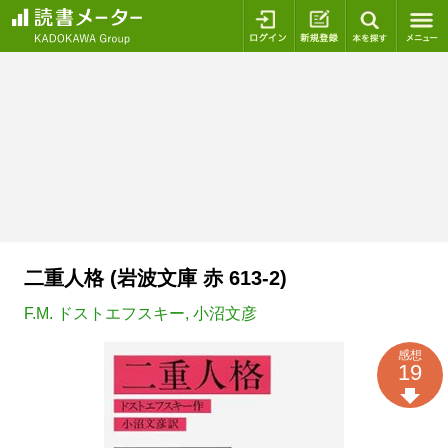
ログイン
新規登録
本を探
二重人格 (岩波文庫 赤 613-2)
F.M. ドストエフスキー
,
小沼文彦
感想
19