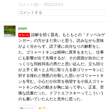
コメント(0)
2022/12/13
popo
誤解を招く題名。もともとの「ドッペルゲ
ネタバレ
ンガー」の方がまだ良いと思う。読みながら意味
がよく分からず、読了後に自分なりの解釈をし
た。ゴリャートキンは精神に異常をきたし、仕事
にも影響が出て失職するが、その原因が自分にそ
っくりな同姓同名の男だと思い込んだ。立ち回り
が上手く易々と上司に取り入る新ゴリャーキンに
対する憧れと憎悪の分裂した思いがゴリャートキ
ンを苛む。小心だが出世を熱望する小役人ゴリャ
ートキンの心の動きが胸に迫って辛い。正直、苦
痛な読書だった。ドフトエフスキーってこういう
のも書いていたんだと意外に思った。
★20
ナイス