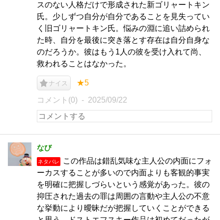
スのない人格だけで形成された新ゴリャートキン
氏。少しずつ自分が自分であることを見失ってい
く旧ゴリャートキン氏。悩みの淵に追い詰められ
た時、自分を最後に突き落とす存在は自分自身な
のだろうか。彼はもう1人の彼を受け入れて尚、
救われることはなかった。
★5
ナイス
コメント(0)
2025/09/22
なび
この作品は錯乱気味な主人公の内面にフォ
ネタバレ
ーカスすることが多いので内面よりも客観的事実
を明確に把握しづらいという感覚があった。彼の
抑圧された過去の罪は周囲の言動や主人公の不意
な挙動により曖昧だが把握していくことができる
と思う。ドストエフスキー作品は初めてだったが