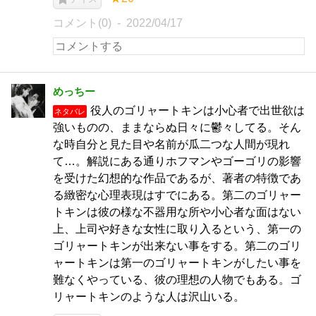
コメント(0)
2022/04/17
めっちー
役人のゴリャートキンは小心者で出世欲は
ネタバレ
強いものの、ままならぬ日々に鬱々してる。そん
な時自分と見た目や名前が瓜二つな人間が現れ
て…。解説にある通りホフマンやゴーゴリの影響
を受けた幻想的な作品であるが、著者の特徴であ
る緻密な心理表現はすでにある。第二のゴリャー
トキンは彼の様な不器用な所や小心者な面はない
上、上司や好きな女性に取り入るという、第一の
ゴリャートキンが出来ない事をする。第二のゴリ
ャートキンは第一のゴリャートキンがしたい事を
難なくやっている、彼の理想の人物でもある。ゴ
リャートキンのような人は沢山いる。