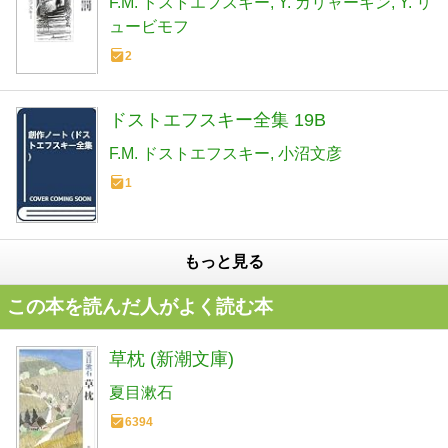
F.M. ドストエフスキー
Y. カリャーキン
Y. リ
ュービモフ
2
ドストエフスキー全集 19B
F.M. ドストエフスキー
小沼文彦
1
もっと見る
この本を読んだ人がよく読む本
草枕 (新潮文庫)
夏目漱石
6394