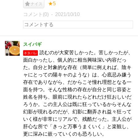
★5
ナイス
コメント(0)
2021/10/10
スイバギ
読むのが大変苦しかった。苦しかったが、
ネタバレ
面白かったし、個人的に相当興味深い内容だっ
た。自分と対象的な存在（簡単に例えれば、陰キ
ャにとっての陽キャのような）は、心底忌み嫌う
存在でありながら、だからこそ憧れ理想となる一
面を持つ。そんな性格の存在が自分と同じ容姿と
姓名を持ち、眼前に現れたらどれだけ狂おしいだ
ろうか。この主人公は既に狂っているからそんな
幻影が現れるのだが、幻影に翻弄され益々狂って
いく様が非常にリアルで、残酷だった。主人公が
肝心な所で「きっと万事うまくいく」と楽観し、
更に深みに嵌っていくのも恐ろしい。