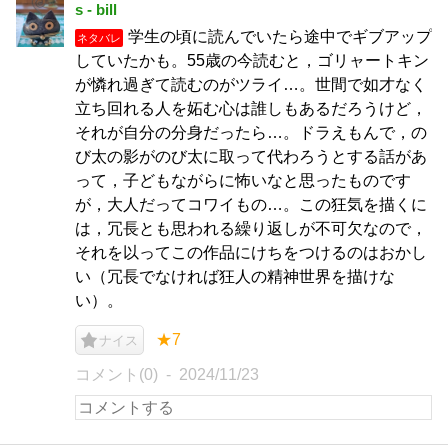
s - bill
学生の頃に読んでいたら途中でギブアップ
ネタバレ
していたかも。55歳の今読むと，ゴリャートキン
が憐れ過ぎて読むのがツライ…。世間で如才なく
立ち回れる人を妬む心は誰しもあるだろうけど，
それが自分の分身だったら…。ドラえもんで，の
び太の影がのび太に取って代わろうとする話があ
って，子どもながらに怖いなと思ったものです
が，大人だってコワイもの…。この狂気を描くに
は，冗長とも思われる繰り返しが不可欠なので，
それを以ってこの作品にけちをつけるのはおかし
い（冗長でなければ狂人の精神世界を描けな
い）。
★7
ナイス
コメント(0)
2024/11/23