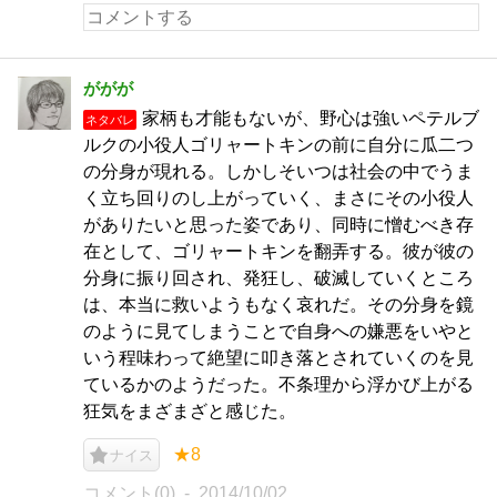
ががが
家柄も才能もないが、野心は強いペテルブ
ネタバレ
ルクの小役人ゴリャートキンの前に自分に瓜二つ
の分身が現れる。しかしそいつは社会の中でうま
く立ち回りのし上がっていく、まさにその小役人
がありたいと思った姿であり、同時に憎むべき存
在として、ゴリャートキンを翻弄する。彼が彼の
分身に振り回され、発狂し、破滅していくところ
は、本当に救いようもなく哀れだ。その分身を鏡
のように見てしまうことで自身への嫌悪をいやと
いう程味わって絶望に叩き落とされていくのを見
ているかのようだった。不条理から浮かび上がる
狂気をまざまざと感じた。
★8
ナイス
コメント(0)
2014/10/02