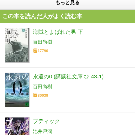
もっと見る
この本を読んだ人がよく読む本
海賊とよばれた男 下
百田尚樹
17790
永遠の0 (講談社文庫 ひ 43-1)
百田尚樹
80039
ブティック
池井戸潤