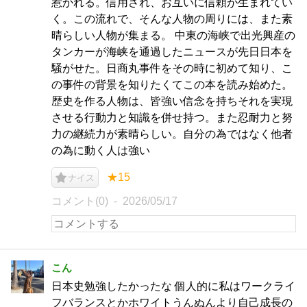
惹かれる。信用され、お互いに信頼が生まれてい
く。この流れで、そんな人物の周りには、また素
晴らしい人物が集まる。 中東の海峡で出光興産の
タンカーが海峡を通過したニュースが先日日本を
騒がせた。日商丸事件をその時に初めて知り、こ
の事件の背景を知りたくてこの本を読み始めた。
歴史を作る人物は、皆強い信念を持ちそれを実現
させる行動力と知識を併せ持つ。また忍耐力と努
力の継続力が素晴らしい。自分の為ではなく他者
の為に動く人は強い
★15
ナイス
コメント(0)
2026/05/17
こん
日本史勉強したかったな 個人的に私はワークライ
フバランスとかホワイトうんぬんより自己成長の