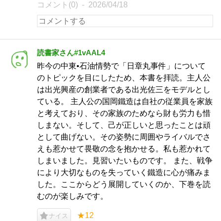
コメント(0)
2026/04/18
読書家さん#1vAAL4
昨今の中東•石油情勢で「日章丸事件」について
のトピックを目にしたため、本書を拝読。主人公
は出光興産の創業者である出光佐三をモデルとし
ている。 主人公の国岡鐵造は自社の従業員を家族
と考えており、その家族のためなら財も労力も惜
しまない。そして、己が正しいと思ったことは頑
として曲げない。その姿勢に周囲やライバルでさ
えも惹かせて畏敬の念を抱かせる。私も惹かれて
しまいました。見習いたいものです。 また、戦争
により大切なものを失っていく鐵造に心が痛みま
した。ここからどう展開していくのか、下巻を読
むのが楽しみです。
★12
ナイス