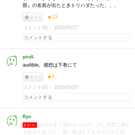
部』の名前が出たときトリハダたった、、、
★13
ナイス
コメント(0)
2026/05/27
piro5
audible。感想は下巻にて
★5
ナイス
コメント(0)
2026/05/20
Ryo
読みやすく面白かったが、少し冗長に感じ
ネタバレ
る部分もあった。 第一章はとてもスルスルと読