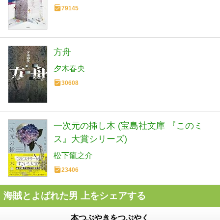
79145
方舟
夕木春央
30608
一次元の挿し木 (宝島社文庫 『このミ
ス』大賞シリーズ)
松下龍之介
23406
海賊とよばれた男 上をシェアする
本つぶやきをつぶやく