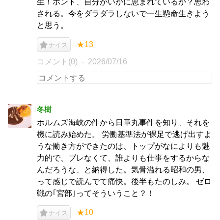
生！ホント、自分がいかに恵まれているか？思わ
される。今をダラダラしないで一生懸命生きよう
と思う。
★13
ナイス
コメント(0)
2026/07/16
冬樹
ホルムズ海峡の件から日章丸事件を知り、それを
機に読み始めた。 労働基準法が裸足で逃げ出すよ
うな働き方ができたのは、トップがなによりも魅
力的で、ブレなくて、誰よりも仕事をするからな
んだろうな、と納得した。気骨溢れる昭和の男、
って感じで読んでて痛快。後半もたのしみ。 ゼロ
戦の｢宮部｣ってそういうこと？！
★10
ナイス