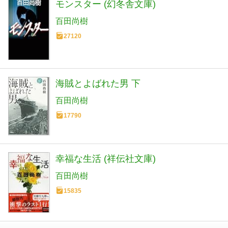
モンスター (幻冬舎文庫)
百田尚樹
27120
海賊とよばれた男 下
百田尚樹
17790
幸福な生活 (祥伝社文庫)
百田尚樹
15835