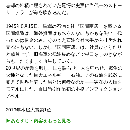
忘却の堆積に埋もれていた驚愕の史実に当代一のストー
リーテラーが命を吹き込んだ。
1945年8月15日、異端の石油会社『国岡商店』を率いる
国岡鐵造は、海外資産はもちろんなにもかもを失い、残
ったのは借金のみ。そのうえ石油会社大手から排斥され
売る油もない。しかし『国岡商店』は、社員ひとりたり
と馘首せず、旧海軍の残油集めなどで糊口をしのぎなが
らも、たくましく再生していく。
20世紀の産業を興し、国を誤らせ、人を狂わせ、戦争の
火種となった巨大エネルギー・石油。その石油を武器に
変えて世界と闘った男とは何者なのか――実在の人物を
モデルにした、百田尚樹作品初の本格ノンフィクション
ノベル！
2013年本屋大賞第1位
▶︎あらすじ・内容をもっと見る