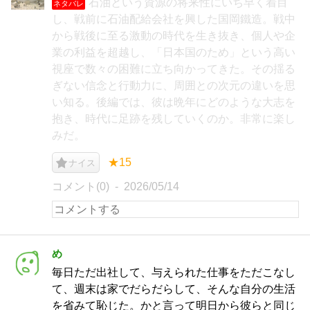
石油という資源の将来性にいち早く着目
ネタバレ
し、戦前に石油配給会社を興した国岡鐵造。戦中
から戦後に至る激動の時代を生き抜き、個人や企
業の利益を超越し、「日本国のため」という高い
視座で数々の困難に立ち向かってきた。その揺る
ぎない信念と行動力に、周囲との次元の違いを思
い知る。後編では、彼は晩年にどのような大志を
抱き、時代に足跡を残していくのか。非常に楽し
みだ。
★15
ナイス
コメント(0)
2026/05/14
め
毎日ただ出社して、与えられた仕事をただこなし
て、週末は家でだらだらして、そんな自分の生活
を省みて恥じた。かと言って明日から彼らと同じ