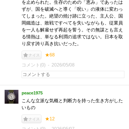
を止められた。生存のための「恵み」であったは
ずが、国を破滅へと導く「呪い」の液体に変わっ
てしまった。絶望の焼け跡に立った、主人公、国
岡鐵造は、敗戦ですべてを失いながらも、従業員
を一人も解雇せず再起を誓う。その無謀とも言え
る情熱は、単なる利潤の追求ではない。日本を取
り戻す誇り高き抗いだった。
★68
ナイス
コメント(0)
2026/05/08
peace1975
こんな立派な気概と判断力を持った生き方がした
いもの
★12
ナイス
コメント(0)
2026/05/07