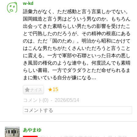
w-kd
語彙力がなく、ただ感動と言う言葉しかでない。
国岡鐵造と言う男はどういう男なのか。もちろん
出会ってきた素晴らしい男たちの影響を受けたこ
とで円熟したのだろうが、その精神の根底にある
のは、ただ「国のため」。明治から昭和にかけて
はこんな男たちがたくさんいただろうと言うこと
に震える。一方で軍部や石聯といった日本の悪し
き風習の権化のような連中も。何度読んでも素晴
らしい書籍。一方でダラダラとただ命ぜられるま
まに働いている自分が嫌になる…
★15
ナイス
コメント(0)
2026/05/14
あやまゆ