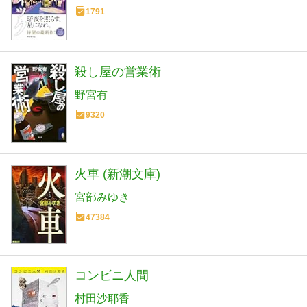
1791
殺し屋の営業術
野宮有
9320
火車 (新潮文庫)
宮部みゆき
47384
コンビニ人間
村田沙耶香