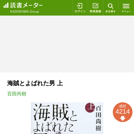
ログイン
新規登録
本を探
海賊とよばれた男 上
百田尚樹
感想
4214