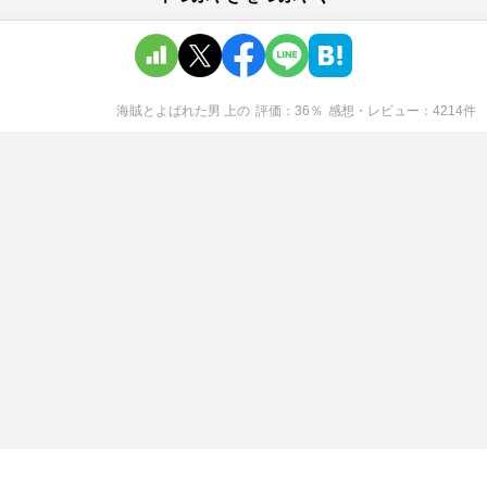
海賊とよばれた男 上
の
評価
36
％
感想・レビュー
4214
件