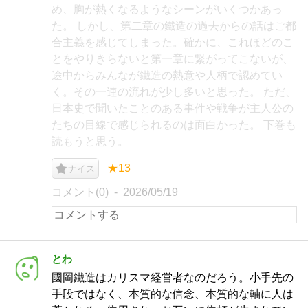
め、胸が熱くなるようなシーンがいくつかあっ
た。 しかし、第二章の鐵造の過去からの話はご都
合主義を感じてしまった。確かに、これほどのこ
とをやりきらないと第一章に繋がってこないが、
途中からみんなが鐵造の熱意や人柄で認めてい
く。その一連の流れが少し多いと思った。 ただ、
日本史で聞いたことのある事件や戦争が主人公の
たちの目線で感じられるのは面白かった。 下巻も
読もうと思う。
★13
ナイス
コメント(0)
2026/05/19
とわ
國岡鐵造はカリスマ経営者なのだろう。小手先の
手段ではなく、本質的な信念、本質的な軸に人は