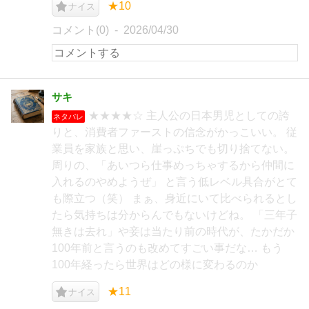
★10
ナイス
コメント(0)
2026/04/30
サキ
★★★★☆ 主人公の日本男児としての誇
ネタバレ
りと、消費者ファーストの信念がかっこいい。 従
業員を家族と思い、崖っぷちでも切り捨てない。
周りの、「あいつら仕事めっちゃするから仲間に
入れるのやめようぜ」 と言う低レベル具合がとて
も際立つ（笑） まぁ、身近にいて比べられるとし
たら気持ちは分からんでもないけどね。 「三年子
無きは去れ」や妾は当たり前の時代が、たかだか
100年前と言うのも改めてすごい事だな… もう
100年経ったら世界はどの様に変わるのか
★11
ナイス