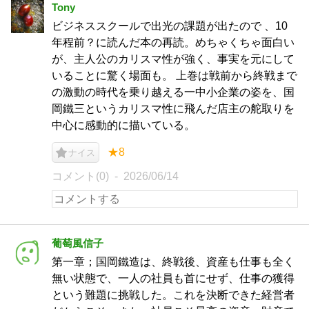
Tony
ビジネススクールで出光の課題が出たので 、10
年程前？に読んだ本の再読。めちゃくちゃ面白い
が、主人公のカリスマ性が強く、事実を元にして
いることに驚く場面も。 上巻は戦前から終戦まで
の激動の時代を乗り越える一中小企業の姿を、国
岡鐵三というカリスマ性に飛んだ店主の舵取りを
中心に感動的に描いている。
★8
ナイス
コメント(0)
2026/06/14
葡萄風信子
第一章；国岡鐵造は、終戦後、資産も仕事も全く
無い状態で、一人の社員も首にせず、仕事の獲得
という難題に挑戦した。これを決断できた経営者