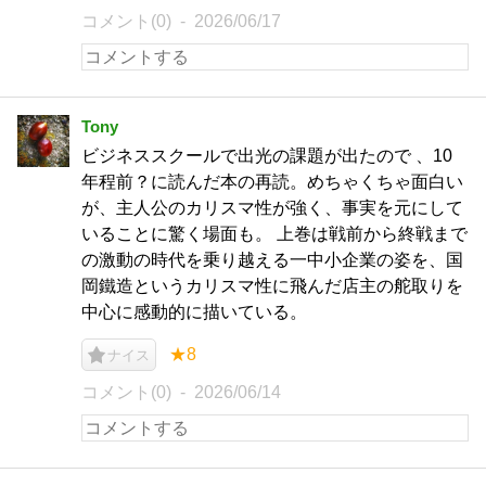
コメント(0)
2026/06/17
Tony
ビジネススクールで出光の課題が出たので 、10
年程前？に読んだ本の再読。めちゃくちゃ面白い
が、主人公のカリスマ性が強く、事実を元にして
いることに驚く場面も。 上巻は戦前から終戦まで
の激動の時代を乗り越える一中小企業の姿を、国
岡鐵造というカリスマ性に飛んだ店主の舵取りを
中心に感動的に描いている。
★8
ナイス
コメント(0)
2026/06/14