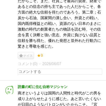
だからこそ、また、社員こそ最高の資産、財産で
あるとの信念の持ち主であった人だからこそ、各
方面の絶大な信頼を得たのであろう。第二章；石
炭から石油、国家間の潰し合い、外資との戦い、
国内既得権益との戦い、資源のない日本のまさに
激動の時代の創業者たちの物語を読む時、その信
念を貫く決断と強い意志、外資に負けない品質と
信頼を勝ち得た、優れた発想と並外れた行動力に
驚きと尊敬を感じた。
★9
ナイス
コメント(0)
2026/06/07
読書の町に住む自称マジシャン
商才というよりは国岡の人間性と時代がこの男を
成り上がらせたように感じた。あと言いたくない
が日田のようなパトロンがいたからこそ。『宮