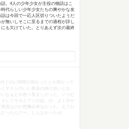
話。4人の少年少女が主役の物語はこ
春時代らしい少年少女たちの爽やかな友
の話は今回で一応人区切りついたようだ
みが無いしそこに至るまでの過程が詳し
りにも欠けていた。とりあえず次の最終
気付くのに時間が掛かったとか掛かって
ルとヤストのいい具合の掛け合いとか。
いいなぁとか色々羨ましかった。いつだ
。そしてモモとアンの話。が、よく分か
な状況なのか想像出来なかった。え？ひ
んだったんだー。しらなかったぜ。