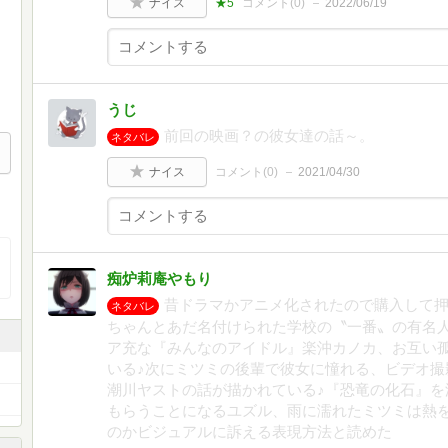
ナイス
★5
コメント(
0
)
2022/06/19
うじ
前回の映画？の彼女達の話～。
ネタバレ
ナイス
コメント(
0
)
2021/04/30
痴炉莉庵やもり
昔ドラマかアニメ化されたので購入して押
ネタバレ
ちゃんとあだ名付けられた学校の〝一番〟の有名
ア充な『みんなのアイドル』楽沖カノカ、お互い
いる♪次にミツミの後輩で彼女に憧れる、ビデオ撮
潮川ヤストの話が描かれている♪『恐竜の化石』を
もらうことになるユズル、雨に濡れたミツミは熱
のかビジュアルに訴える表現方法と読めた