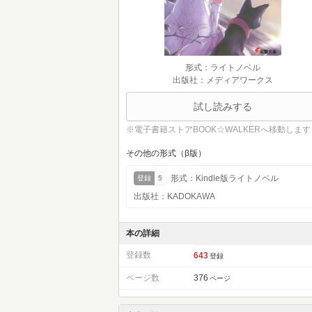
形式：ライトノベル
出版社：メディアワークス
試し読みする
※電子書籍ストアBOOK☆WALKERへ移動します
その他の形式（β版）
形式：Kindle版ライトノベル
登録
5
出版社：KADOKAWA
本の詳細
登録数
643
登録
ページ数
376
ページ