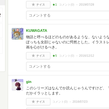
ナイス
★1
コメント(
0
)
2019/07/28
KUWAGATA
物語と呼べるほどのものがあるような、ないよう
ぽっちも女顔じゃないのに愕然とした。イラスト
画を心がけるべき。
ナイス
★5
コメント(
0
)
2016/12/12
gin
このシリーズはなんでか読んじゃうんですけど、
だかイラッとします。
ナイス
コメント(
0
)
2016/07/23