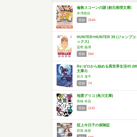
倫敦スコーンの謎 (創元推理文庫)
米澤穂信
登録
2544
HUNTER×HUNTER 39 (ジャンプコ
ックス)
冨樫 義博
登録
594
Re:ゼロから始める異世界生活45 (M
文庫J)
長月 達平
登録
74
地雷グリコ (角川文庫)
青崎 有吾
登録
1142
掟上今日子の保険証
西尾 維新