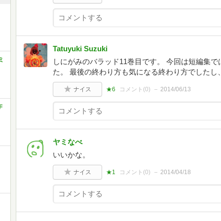
Tatuyuki Suzuki
ミ
しにがみのバラッド11巻目です。 今回は短編集
た。 最後の終わり方も気になる終わり方でしたし
ナイス
★6
コメント(
0
)
2014/06/13
F
ヤミなべ
いいかな。
ナイス
★1
コメント(
0
)
2014/04/18