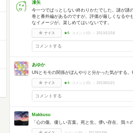
凍矢
今一つでぱっとしない終わりかたでした。謎が謎
巻と番外編があるのですが。評価が厳しくなるや
なイメージが。楽しめてはいないです。
ナイス
★6
コメント(
0
)
2013/12/18
あゆか
UNとモモの関係がぼんやりと分かった気がする。
ナイス
★4
コメント(
0
)
2013/01/21
Makkusu
「心の傷。優しい言葉。死と生。儚い存在、我々
ナイス
コメント(
0
)
2013/01/08