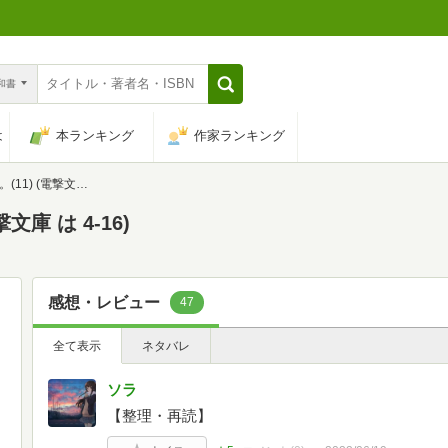
n和書
は
本ランキング
作家ランキング
電撃文庫 は 4-16)
庫 は 4-16)
感想・レビュー
47
全て表示
ネタバレ
ソラ
【整理・再読】