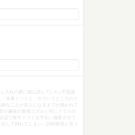
し入れの奥に積ん読していた♪不思議
人・水者ミツミと、今でいうところのリ
孤独な二人が友人になるまでが描かれて
影が趣味の新海ユズルと同じクラスの
浜辺で探すミツミを手伝い撮影させて
を出して倒れてしまい…詩的表現と言う