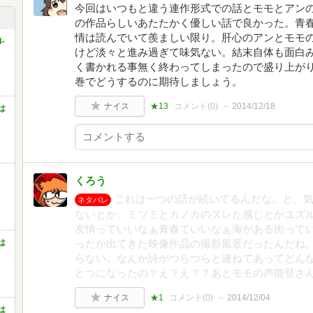
今回はいつもと違う連作形式での話とモモとアンの
の作品らしいあたたかく優しい話で良かった。青
情は読んでいて羨ましい限り。肝心のアンとモモ
-
けど淡々と進み過ぎて味気ない。結末自体も面白
く書かれる事無く終わってしまったので盛り上が
巻でどうするのに期待しましょう。
ナイス
★13
コメント(
0
)
2014/12/18
は
くろう
これは一つの話が続いてるんだな。と、
ネタバレ
ないとか。ミツミとカノカのズレた感じとかユズ
友情っていいなぁ青春ていいなぁ海がある街って
は
ったか出てきた映像作品の撮影風景だったんだね
らない。なんか詩がつらつらと連ねてあってどん
とつになったの？え？え？？あとモモの声能登さ
ナイス
★1
コメント(
0
)
2014/12/04
は