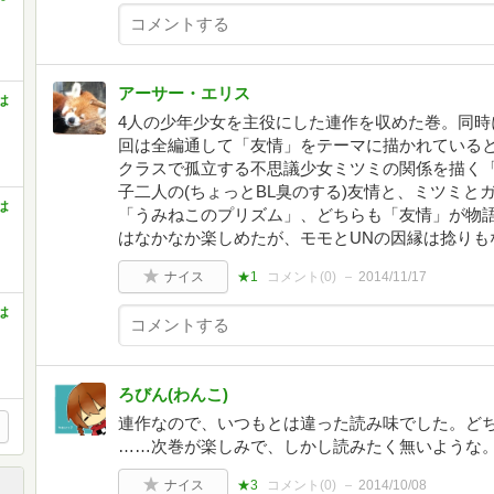
アーサー・エリス
は
4人の少年少女を主役にした連作を収めた巻。同時
回は全編通して「友情」をテーマに描かれている
クラスで孤立する不思議少女ミツミの関係を描く
子二人の(ちょっとBL臭のする)友情と、ミツミ
は
「うみねこのプリズム」、どちらも「友情」が物
はなかなか楽しめたが、モモとUNの因縁は捻りも
ナイス
★1
コメント(
0
)
2014/11/17
は
ろびん(わんこ)
連作なので、いつもとは違った読み味でした。ど
……次巻が楽しみで、しかし読みたく無いような
ナイス
★3
コメント(
0
)
2014/10/08