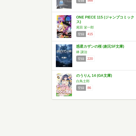
登録
588
ONE PIECE 115 (ジャンプコミック
ス)
尾田 栄一郎
登録
415
惑星カザンの桜 (創元SF文庫)
林 譲治
登録
220
のうりん 14 (GA文庫)
白鳥士郎
登録
86