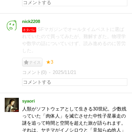
nick2208
SFマガジンでオールタイムベストに選ば
ネタバレ
れていたので買ってみたが、難解すぎた。物理学
や数学の話についていけず、読み進めるのに苦労
した。
★3
ナイス
コメント(0)
2025/11/21
syaori
人類がソフトウェアとして生きる30世紀。少数残
っていた「肉体人」を滅亡させた中性子星暴走の
謎を追って時間と空間を超えた旅が語られます。
それは、ヤチマがイノシロウと「見知らぬ他人」