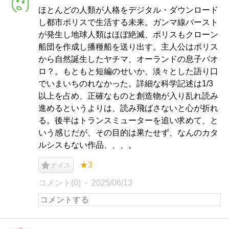
ほとんどの人類が人格をデジタル・ダウンロード
し都市ポリスで生活する未来。ガンマ線バースト
が発生し地球人類はほぼ絶滅、ポリスもクローン
船団を作成し播種船を送り出す。主人公はポリス
から自然誕生したヤチマ、オーランドの息子パオ
ロ？。もともと短編のせいか、淡々とした語り口
でいまいちのれなかった。詳細な科学記述は1/3
以上を占め、正確なものと創造物が入り乱れ読み
進めるというよりは、読み飛ばさないと心が折れ
る。後半はトランスミューターを追い求めて、と
いう感じだが、その目的は果たせず、なんのカタ
ルシスもない作品、、、。
★3
ナイス
コメント(0)
2025/06/13