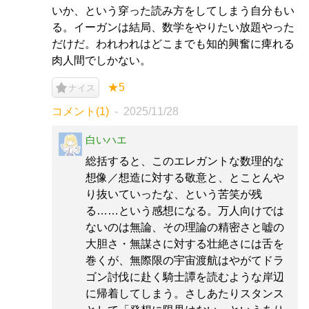
いか、という穿った読み方をしてしまう自分もい
る。イーガンは結局、数学をやりたい放題やった
だけだ。われわれはどこまでも知的興奮に痺れる
肉人間でしかない。
★5
ナイス
コメント(1)
2025/11/28
白いハエ
総括すると、このエレガントな数理的な
想像／想造に対する敬意と、とことんや
り抜いていったな、という苦笑が残
る……という感想になる。万人向けでは
ないのは無論、その理論の精密さと嘘の
大胆さ・無謀さに対する壮絶さには舌を
巻くが、無際限の宇宙渡航はやがてドラ
ゴン討伐に赴く騎士譚を読むような岸辺
に帰着してしまう。さしあたりスタンス