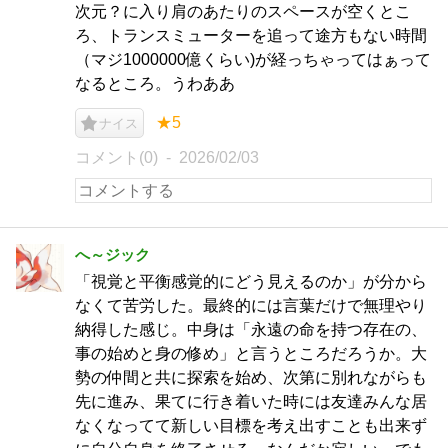
次元？に入り肩のあたりのスペースが空くとこ
ろ、トランスミューターを追って途方もない時間
（マジ1000000億くらい)が経っちゃってはぁって
なるところ。うわああ
★5
ナイス
コメント(0)
2026/02/03
へ～ジック
「視覚と平衡感覚的にどう見えるのか」が分から
なくて苦労した。最終的には言葉だけで無理やり
納得した感じ。中身は「永遠の命を持つ存在の、
事の始めと身の修め」と言うところだろうか。大
勢の仲間と共に探索を始め、次第に別れながらも
先に進み、果てに行き着いた時には友達みんな居
なくなってて新しい目標を考え出すことも出来ず