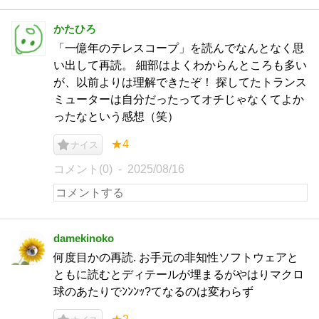
かたひろ
「一億年のテレスコープ」を読んでなんとなく思
い出して再読。 細部はよくわからんところも多い
が、以前よりは理解できたぞ！ 探してたトランス
ミューターは自分だったってオチじゃなくてよか
ったなという感想（笑）
★4
ナイス
コメント(0)
2025/08/16
damekinoko
何度目かの再読. お手元の非知性ソフトウェアと
ともに読むとディテールが埋まるがやはりマクロ
球のあたりでﾝﾝﾝｯ?てなるのは変わらず