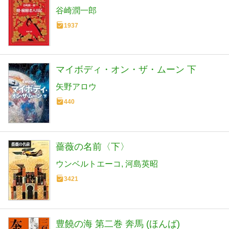
谷崎潤一郎
1937
マイボディ・オン・ザ・ムーン 下
矢野アロウ
440
薔薇の名前〈下〉
ウンベルトエーコ
河島英昭
3421
豊饒の海 第二巻 奔馬 (ほんば)