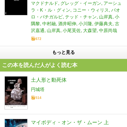
マクドナルド
グレッグ・イーガン
アーシュ
ラ・K・ル・グィン
コニー・ウィリス
パオ
ロ・バチガルピ
テッド・チャン
山岸真
小
隅黎
中村融
酒井昭伸
小川隆
伊藤典夫
古
沢嘉通
山岸真
小尾芙佐
大森望
中原尚哉
672
もっと見る
この本を読んだ人がよく読む本
土人形と動死体
円城塔
514
マイボディ・オン・ザ・ムーン 上