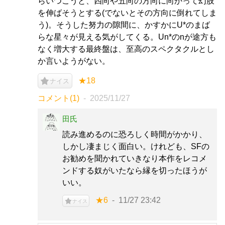
らいつこうと、四向や五向の方向に向かって幻肢
を伸ばそうとする(でないとその方向に倒れてしま
う)。そうした努力の隙間に、かすかにU*のまば
らな星々が見える気がしてくる。Un*のnが途方も
なく増大する最終盤は、至高のスペクタクルとし
か言いようがない。
★18
ナイス
コメント(1)
2025/11/27
田氏
読み進めるのに恐ろしく時間がかかり、
しかし凄まじく面白い。けれども、SFの
お勧めを聞かれていきなり本作をレコメ
ンドする奴がいたなら縁を切ったほうが
いい。
★6
11/27 23:42
ナイス