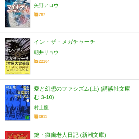
矢野アロウ
707
イン・ザ・メガチャーチ
朝井リョウ
22104
愛と幻想のファシズム(上) (講談社文庫
む 3-10)
村上龍
3911
鍵・瘋癲老人日記 (新潮文庫)