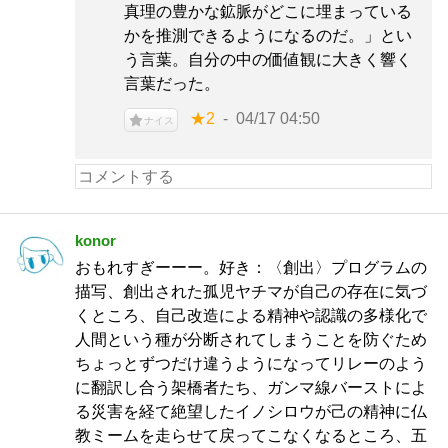
真理の豊かな鉱脈がどこに埋まっている
かを推測できるようになるのだ。」とい
う言葉。自分の中の価値観に大きく響く
言葉だった。
★2
04/17 04:50
ナイス
konor
おもれすぎーーー。好き：〈創出〉プログラムの
描写、創出された孤児ヤチマが自己の存在に気づ
くところ、自己改造による精神や認識の多様化で
人間という種が分断されてしまうことを防ぐため
ちょっとずつだけ違うようになってリレーのよう
に翻訳し合う架橋者たち、ガンマ線バーストによ
る災害を経て絶望したイノシロウが己の精神に仏
教ミームを走らせて戻ってこなくなるところ、五