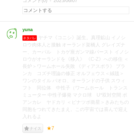
コメント(0)
2025/06/07
yuna
ヤチマ《コニシ》誕生。真理鉱山 イノシ
ネタバレ
ロウ肉体人と接触 オーランド架橋人 グレイズナ
ー、カーパル トカゲ座ガンマ線バースト イノシ
ロウがオーランドを《移入》 《C-Z》への移住 ＜
長炉＞ワームホール失敗 《ディアスポラ》 ブラ
ンカ コズチ理論の修正 オルフェウス＜絨毯＞
ワンのタイル パオロ、オーランドの子供 スウィ
フト 同位体 中性子（ワームホール トランス
ミューター 中性子爆発 マクロ球 U*双対空間 ポ
アンカレ ヤドカリ ＜ピナツボ衛星＞きみたちの
同胞をつれてきたまえ。この宇宙では喜んで迎え
入れるよ
★7
ナイス