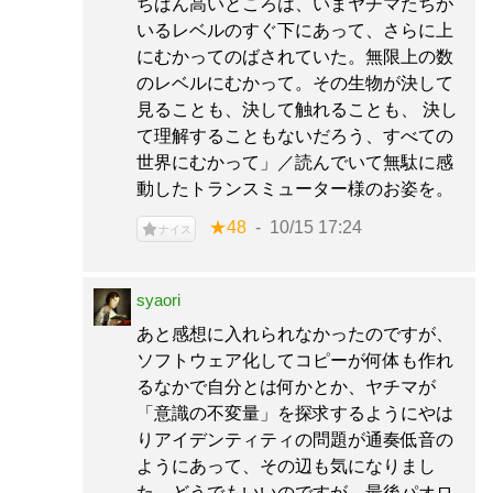
ちばん高いところは、いまヤチマたちが
いるレベルのすぐ下にあって、さらに上
にむかってのばされていた。無限上の数
のレベルにむかって。その生物が決して
見ることも、決して触れることも、 決し
て理解することもないだろう、すべての
世界にむかって」／読んでいて無駄に感
動したトランスミューター様のお姿を。
★48
10/15 17:24
ナイス
syaori
あと感想に入れられなかったのですが、
ソフトウェア化してコピーが何体も作れ
るなかで自分とは何かとか、ヤチマが
「意識の不変量」を探求するようにやは
りアイデンティティの問題が通奏低音の
ようにあって、その辺も気になりまし
た。どうでもいいのですが、最後パオロ