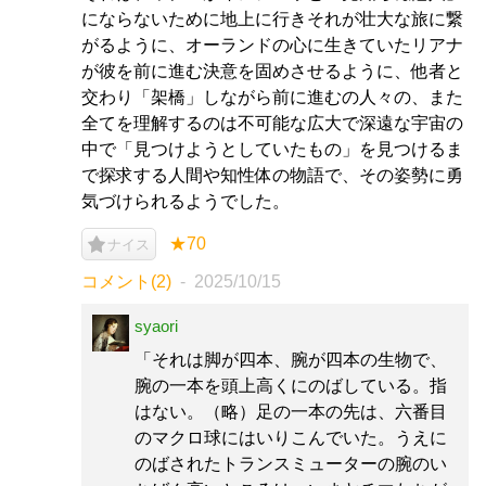
にならないために地上に行きそれが壮大な旅に繋
がるように、オーランドの心に生きていたリアナ
が彼を前に進む決意を固めさせるように、他者と
交わり「架橋」しながら前に進むの人々の、また
全てを理解するのは不可能な広大で深遠な宇宙の
中で「見つけようとしていたもの」を見つけるま
で探求する人間や知性体の物語で、その姿勢に勇
気づけられるようでした。
★70
ナイス
コメント(2)
2025/10/15
syaori
「それは脚が四本、腕が四本の生物で、
腕の一本を頭上高くにのばしている。指
はない。（略）足の一本の先は、六番目
のマクロ球にはいりこんでいた。うえに
のばされたトランスミューターの腕のい