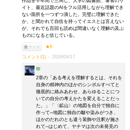
作品を半年間で三周し、大学の図書館、著者のサ
イト、最近話題のAIをフル活用しながら理解でき
ない箇所を一つずつ潰した。完璧に理解できた
か、と聞かれて自信を持ってイエスとは言えない
が、それでも百回も読めば間違いなく理解の及ぶ
ものになると信じている。
★6
ナイス
コメント(1)
2026/04/17
柳
2章の「ある考えを理解するとは、それを
自身の精神内のほかのシンボルすべてと
徹底的に絡みあわせ、あらゆることにつ
いての自分の考えかたを変えることだっ
た。」「〈鉱山〉の地図を自分で独自に
作って─地図に独自の皺や染みがつき、
ほかのだれのとも違う装飾や注釈が施さ
れて─はじめて、ヤチマは次の未発見の