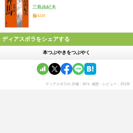
三島由紀夫
4220
ディアスポラをシェアする
本つぶやきをつぶやく
ディアスポラ
の
評価
90
％
感想・レビュー
352
件