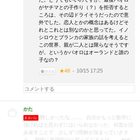
がヤチマとの子作り（？）を拒否すると
ころは、その辺ドライそうだったので意
外でした。恋人とかの概念はあるけどそ
れとこれとは別なのかと思ってた。イノ
シロウとブランカの家族の話を考えると
この世界、親が二人とは限らなそうです
が。というかパオロはオーランドと誰の
子なの？
★48
10/15 17:25
ナイス
かた
難しかったな……。 自分がもっと数学に
ネタバレ
強ければと思わずにはいられなかった。何度か読
み返すことで、少しずつ理解が深まっていきそ
う。 最後に真理鉱山に戻ってくるとは…。 ヤチ