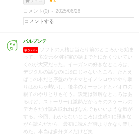
★2
ナイス
コメント(0)
2025/06/26
パルプンテ
ソフトの人格は当たり前のところから始ま
ネタバレ
って、多次元や別宇宙の話までとにかくついてい
くのが大変だった。イーガンの好きなところは、
デジタルの話なのに淡白じゃないところ。たとえ
ばこの本だと序盤のヤチマとイノシロウのやり取
りはめちゃ熱いし、後半のオーランドとパオロの
親子のやりとりもそう。設定は難解なところはあ
るけど、ストーリーは激熱だからそのスケールの
デカさだけ読み取れればなんでもいいような気が
する。今回、わからないところは生成aiに訊きな
がら読んだから、最初に読んだ時よりかなり楽し
めた。本当は多分ダメだけど笑