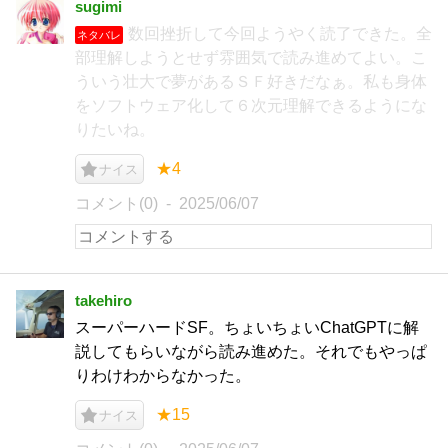
sugimi
数回挫折して今回ようやく読了できた。全
ネタバレ
部理解しようとせず雰囲気で読み進めてよい。こ
ういう壮大で夢があるＳＦ好きだなぁ。私も身体
をソフトウェア化して６次元理解できるようにな
りたいね。
★4
ナイス
コメント(0)
2025/06/07
takehiro
スーパーハードSF。ちょいちょいChatGPTに解
説してもらいながら読み進めた。それでもやっぱ
りわけわからなかった。
★15
ナイス