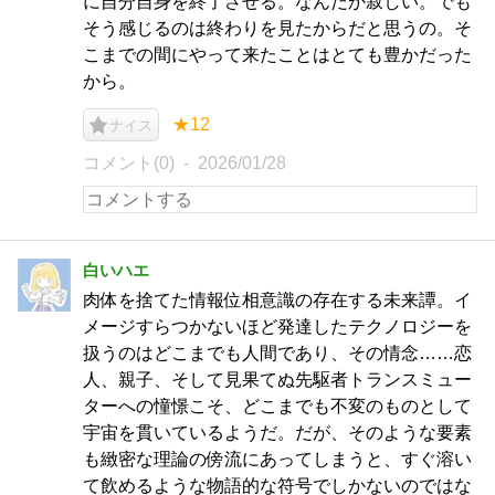
に自分自身を終了させる。なんだか寂しい。でも
そう感じるのは終わりを見たからだと思うの。そ
こまでの間にやって来たことはとても豊かだった
から。
★12
ナイス
コメント(0)
2026/01/28
白いハエ
肉体を捨てた情報位相意識の存在する未来譚。イ
メージすらつかないほど発達したテクノロジーを
扱うのはどこまでも人間であり、その情念……恋
人、親子、そして見果てぬ先駆者トランスミュー
ターへの憧憬こそ、どこまでも不変のものとして
宇宙を貫いているようだ。だが、そのような要素
も緻密な理論の傍流にあってしまうと、すぐ溶い
て飲めるような物語的な符号でしかないのではな