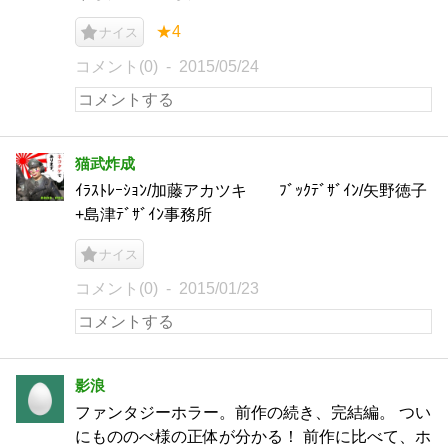
★4
ナイス
コメント(0)
2015/05/24
猫武炸成
ｲﾗｽﾄﾚｰｼｮﾝ/加藤アカツキ ﾌﾞｯｸﾃﾞｻﾞｲﾝ/矢野徳子
+島津ﾃﾞｻﾞｲﾝ事務所
ナイス
コメント(0)
2015/01/23
影浪
ファンタジーホラー。前作の続き、完結編。 つい
にもののべ様の正体が分かる！ 前作に比べて、ホ