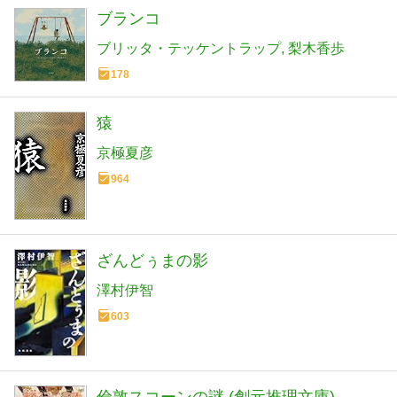
ブランコ
ブリッタ・テッケントラップ
梨木香歩
178
猿
京極夏彦
964
ざんどぅまの影
澤村伊智
603
倫敦スコーンの謎 (創元推理文庫)