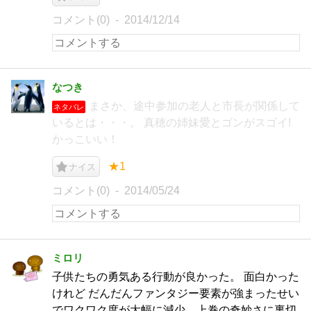
コメント(0)
2014/12/14
なつき
まさか、途中参加の老人と市長が関係して
ネタバレ
いるとは・・・。 真穂の姉妹愛とゴンがスゴイ!
かっこいい！
★1
ナイス
コメント(0)
2014/05/24
ミロリ
子供たちの勇気ある行動が良かった。 面白かった
けれど だんだんファンタジー要素が強まったせい
でワクワク度が大幅に減少。上巻の奇妙さに裏切