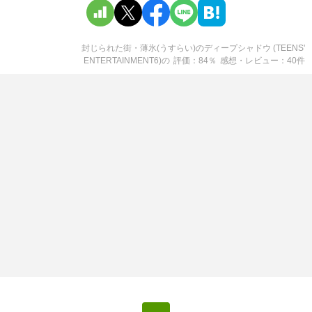
封じられた街・薄氷(うすらい)のディープシャドウ (TEENS'
ENTERTAINMENT6)
の
評価
84
％
感想・レビュー
40
件