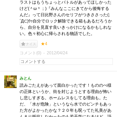
ラストはもうちょっとバトルがあってほしかった
けど(＾ω＾；)『みんなここにきてから後悔する
んだ』って日比野さんのセリフがつきささった(;
´Д⊂)ｳｯ自分でロック解除できる箱もあるだろうか
ら、自分を見直す良いきっかけになるかもしれな
い。色々初心に帰らされる物語でした。
★4
ナイス
コメント(0)
2012/04/24
みとん
読みごたえがあって面白かったです！もののべ様
の正体というか、街を封じようとする理由が怖い
し悲しすぎる。ホームレスをしてる理由も。た
だ、「水が危険」というなら水でのピンチもあっ
た方がよかったかな？２０年も呪ってた礼美があ
んまり抵抗しなかったのも若干気になるけど。語