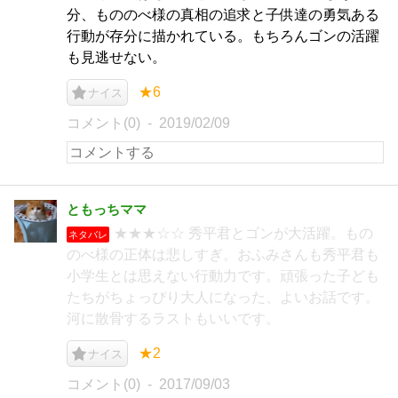
分、もののべ様の真相の追求と子供達の勇気ある
行動が存分に描かれている。もちろんゴンの活躍
も見逃せない。
★6
ナイス
コメント(0)
2019/02/09
ともっちママ
★★★☆☆ 秀平君とゴンが大活躍。もの
ネタバレ
のべ様の正体は悲しすぎ。おふみさんも秀平君も
小学生とは思えない行動力です。頑張った子ども
たちがちょっぴり大人になった、よいお話です。
河に散骨するラストもいいです。
★2
ナイス
コメント(0)
2017/09/03