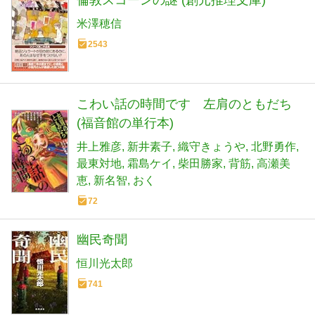
米澤穂信
2543
こわい話の時間です 左肩のともだち
(福音館の単行本)
井上雅彦
新井素子
織守きょうや
北野勇作
最東対地
霜島ケイ
柴田勝家
背筋
高瀬美
恵
新名智
おく
72
幽民奇聞
恒川光太郎
741