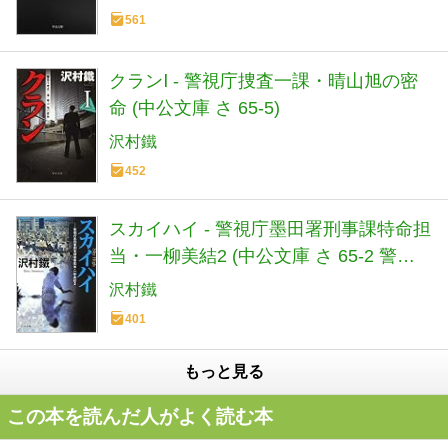
561
クランⅠ - 警視庁捜査一課・晴山旭の密
命 (中公文庫 さ 65-5)
沢村鐵
452
スカイハイ - 警視庁墨田署刑事課特命担
当・一柳美結2 (中公文庫 さ 65-2 警視
庁墨田署刑事課特命担当・一柳美結 2)
沢村鐵
401
もっと見る
この本を読んだ人がよく読む本