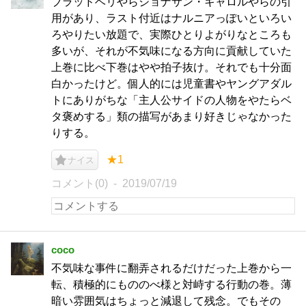
ブラッドベリやらジョナサン・キャロルやらの引
用があり、ラスト付近はナルニアっぽいといろい
ろやりたい放題で、実際ひとりよがりなところも
多いが、それが不気味になる方向に貢献していた
上巻に比べ下巻はやや拍子抜け。それでも十分面
白かったけど。個人的には児童書やヤングアダル
トにありがちな「主人公サイドの人物をやたらベ
タ褒めする」類の描写があまり好きじゃなかった
りする。
★1
ナイス
コメント(0)
2019/07/19
coco
不気味な事件に翻弄されるだけだった上巻から一
転、積極的にもののべ様と対峙する行動の巻。薄
暗い雰囲気はちょっと減退して残念。でもその