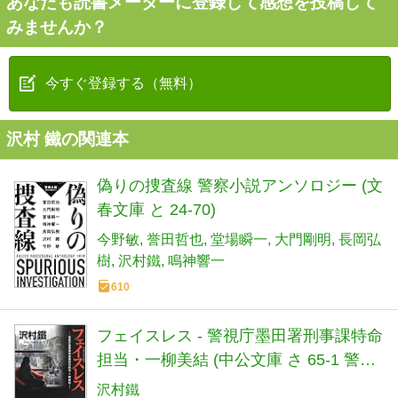
あなたも読書メーターに登録して感想を投稿して
みませんか？
今すぐ登録する（無料）
沢村 鐵の関連本
偽りの捜査線 警察小説アンソロジー (文
春文庫 と 24-70)
今野敏
誉田哲也
堂場瞬一
大門剛明
長岡弘
樹
沢村鐵
鳴神響一
610
フェイスレス - 警視庁墨田署刑事課特命
担当・一柳美結 (中公文庫 さ 65-1 警視
庁墨田署刑事課特命担当・一柳美結)
沢村鐵