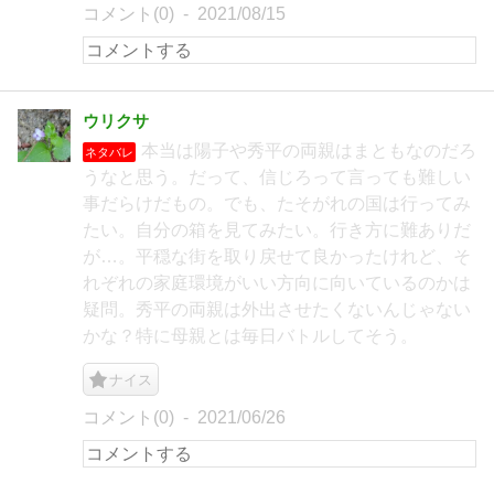
コメント(0)
2021/08/15
ウリクサ
本当は陽子や秀平の両親はまともなのだろ
ネタバレ
うなと思う。だって、信じろって言っても難しい
事だらけだもの。でも、たそがれの国は行ってみ
たい。自分の箱を見てみたい。行き方に難ありだ
が…。平穏な街を取り戻せて良かったけれど、そ
れぞれの家庭環境がいい方向に向いているのかは
疑問。秀平の両親は外出させたくないんじゃない
かな？特に母親とは毎日バトルしてそう。
ナイス
コメント(0)
2021/06/26