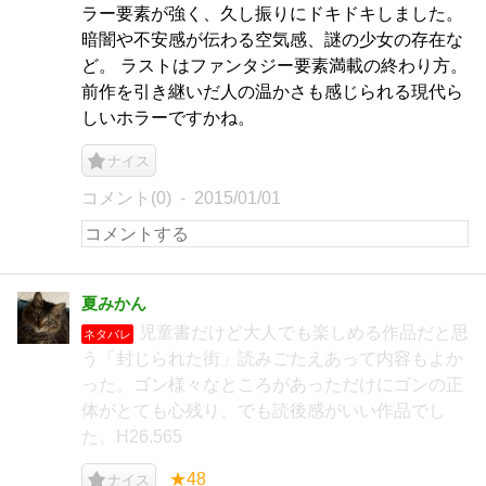
ラー要素が強く、久し振りにドキドキしました。
暗闇や不安感が伝わる空気感、謎の少女の存在な
ど。 ラストはファンタジー要素満載の終わり方。
前作を引き継いだ人の温かさも感じられる現代ら
しいホラーですかね。
ナイス
コメント(0)
2015/01/01
夏みかん
児童書だけど大人でも楽しめる作品だと思
ネタバレ
う「封じられた街」読みごたえあって内容もよか
った。ゴン様々なところがあっただけにゴンの正
体がとても心残り、でも読後感がいい作品でし
た。H26.565
★48
ナイス