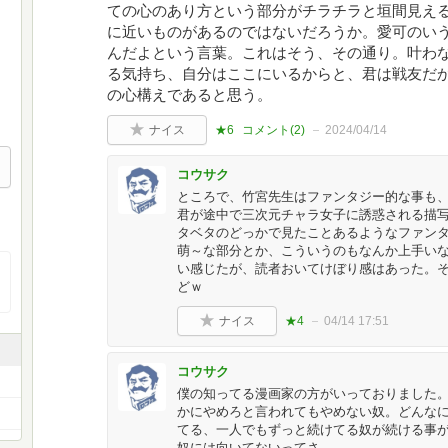
ての心のあり方という部分がチラチラと垣間見え
に近いものがあるのではないだろうか。愛可のい
んだよという言葉。これはそう、その通り。叶わ
る気持ち、自分はここにいるからと、君は戦友だ
の心構えであると思う。
ナイス
★6
コメント(
2
)
2024/04/14
コウサク
ところで、竹宮先生はファンタジー的な事も
君が途中で三次元チャラ女子に誘惑される描
タベタのどっかで見たことあるようなファン
萌～な部分とか、こういうのもなんか上手い
い感じたが、読者おいてけぼり感はあった。
どｗ
ナイス
★4
04/14 17:51
コウサク
僕の知ってる漫画家の方がいっておりました
かにやめろと言われてもやめない奴。どんな
てる、一人でもずっと続けてる奴が続ける事
奴には向いてないってさ。