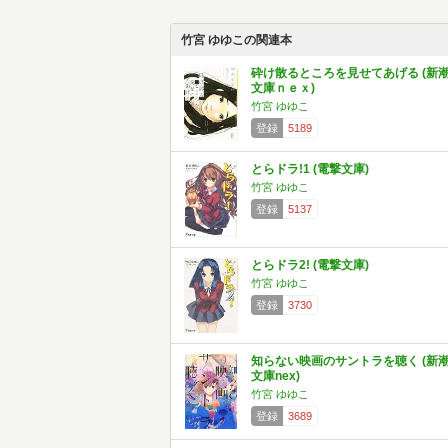
竹宮 ゆゆこの関連本
砕け散るところを見せてあげる (新
文庫ｎｅｘ)
竹宮 ゆゆこ
登録
5189
とらドラ!1 (電撃文庫)
竹宮 ゆゆこ
登録
5137
とらドラ2! (電撃文庫)
竹宮 ゆゆこ
登録
3730
知らない映画のサントラを聴く (新
文庫nex)
竹宮 ゆゆこ
登録
3689