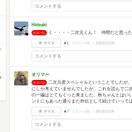
Hideaki
く・・・・二次元くん！ 仲間だと思っ
ネタバレ
ナイス
★1
コメント(
0
)
2013/11/19
殺
オリマー
-
二次元君スペシャルということでしたが
ネタバレ
にしか考えていませんでしたが、これを読んで二
の一編はとてもぐっと来ました。秋ちゃんとはい
ントにもあった通りまた外伝として続けていって
ナイス
★7
コメント(
0
)
2013/11/19