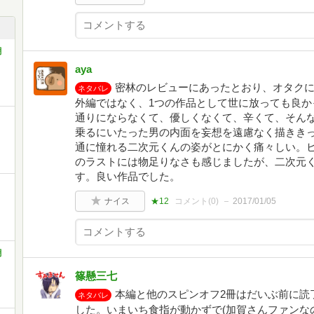
潮
aya
密林のレビューにあったとおり、オタク
ネタバレ
外編ではなく、1つの作品として世に放っても良か
通りにならなくて、優しくなくて、辛くて、そん
乗るにいたった男の内面を妄想を遠慮なく描きき
通に憧れる二次元くんの姿がとにかく痛々しい。
のラストには物足りなさも感じましたが、二次元
す。良い作品でした。
ナイス
★12
コメント(
0
)
2017/01/05
潮
篠懸三七
本編と他のスピンオフ2冊はだいぶ前に読
ネタバレ
した。いまいち食指が動かずで(加賀さんファンなので