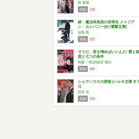
西 条陽
登録
138
続・魔法科高校の劣等生 メイジア
ン・カンパニー(9) (電撃文庫)
佐島 勤
登録
252
そうだ、君を憎めばいいんだ: 愛と
意と七つの条件
桜庭 一樹,斜線堂 有紀
登録
485
シェアハウスの群狼 (ハルキ文庫 す 9
1)
杉井 光
登録
233