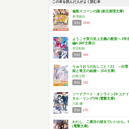
この本を読んだ人がよく読む本
倫敦スコーンの謎 (創元推理文庫)
米澤穂信
登録
2545
ようこそ実力至上主義の教室へ 3年
編4 (MF文庫J)
衣笠彰梧
登録
445
りゅうおうのおしごと！21 ～白雪
姫と竜王の結婚～ (GA文庫)
白鳥士郎
登録
162
ソードアート・オンライン29 ユナイ
タル・リングVIII (電撃文庫)
川原 礫
登録
270
わたし、二番目の彼女でいいから。
(電撃文庫)