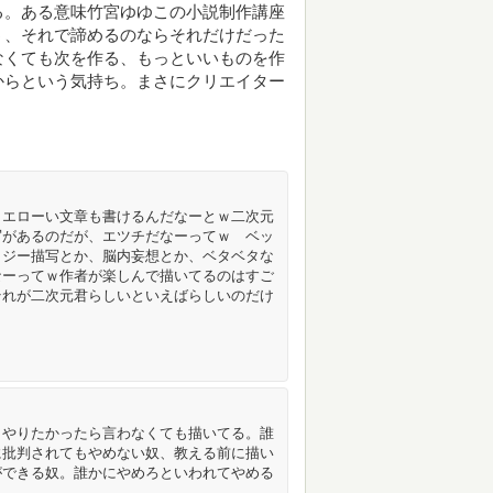
る。ある意味竹宮ゆゆこの小説制作講座
う、それで諦めるのならそれだけだった
なくても次を作る、もっといいものを作
からという気持ち。まさにクリエイター
、エローい文章も書けるんだなーとｗ二次元
写があるのだが、エツチだなーってｗ ベッ
タジー描写とか、脳内妄想とか、ベタベタな
なーってｗ作者が楽しんで描いてるのはすご
それが二次元君らしいといえばらしいのだけ
。やりたかったら言わなくても描いてる。誰
に批判されてもやめない奴、教える前に描い
ができる奴。誰かにやめろといわれてやめる