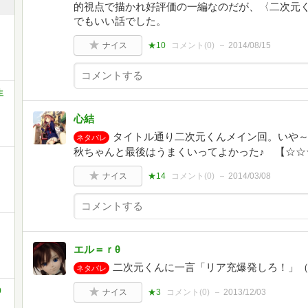
的視点で描かれ好評価の一編なのだが、〈二次元
でもいい話でした。
ナイス
★10
コメント(
0
)
2014/08/15
生
心結
タイトル通り二次元くんメイン回。いや
ネタバレ
秋ちゃんと最後はうまくいってよかった♪ 【☆☆
ナイス
★14
コメント(
0
)
2014/03/08
エル＝ｒθ
二次元くんに一言「リア充爆発しろ！」
ネタバレ
9
ナイス
★3
コメント(
0
)
2013/12/03