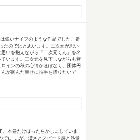
には鋭いナイフのような作品でした。番
ったのではと思います。三次元が思い
な思いを抱えながら「二次元くん」を名
っています。三次元を見下しながらも普
ヒロインの秋の心情がほぼなく、団体円
くんが掴んだ幸せに拍手を贈りたいで
了。本巻だけほったらかしにしていま
)。 ...が、濃さとスピード感と熱量