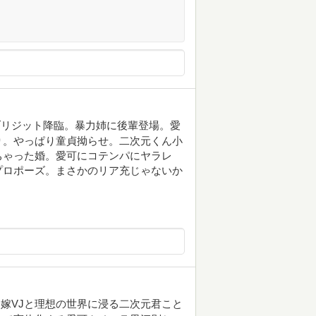
ブリジット降臨。暴力姉に後輩登場。愛
り。やっぱり童貞拗らせ。二次元くん小
ちゃった婚。愛可にコテンパにヤラレ
プロポーズ。まさかのリア充じゃないか
嫁VJと理想の世界に浸る二次元君こと