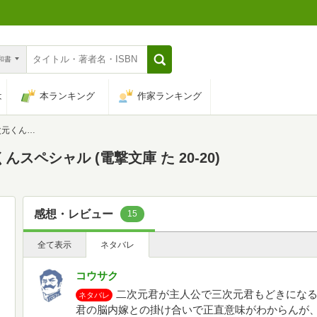
n和書
は
本ランキング
作家ランキング
た 20-20)
スペシャル (電撃文庫 た 20-20)
感想・レビュー
15
全て表示
ネタバレ
コウサク
二次元君が主人公で三次元君もどきにな
ネタバレ
君の脳内嫁との掛け合いで正直意味がわからんが