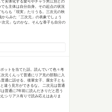
して実体化する愛可やチャラ男江別との
つでも主体は自分自身。その起点の状況
どちらも「現実」たりうる。三次元の秋
哉からみた「三次元」の表象でしょう
一次元」なのかな。そんな香子も自分の
スポットを当てた話。読んでいて色々考
二次元くんって普通にリア充の部類に入
も普通に話せる、後輩女子、腐女子とも
ると違う見方ができるな。 二次元は普通
は普通に7年前に読んだきりだと思う
飲むシリアス有りで読み応えはありま