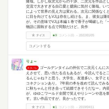
隆哉。しかし双次元からの干渉、二次元を作品と
交流で大きすぎる自己愛と臆病に気付く隆哉。い
によって世界の見え方は変わる。次元に関係なく
に目を向けてもVJは存在し続ける。ま、彼女は隆
が。その意味でVJは本編１巻で香子が喝破した「
物語に固執する点で同類だけど。良作
ナイス
★9
コメント(
0
)
2022/01/05
りょ～
ゴールデンタイムの外伝で二次元くんに
ネタバレ
えさせて、思い当たる点もあるが、今読んでると
るんじゃね？と思う。大学生、友達多い、女子と
コネクションあり。 7年前の本を改めて読んでみ
に秋ちゃんと付き合って結婚できそうだなー。内容
が、ゆゆこワールド全開で笑えやりシーンや息を
す。古い作品ですが、良かったです。
ナイス
★1
コメント(
0
)
2019/04/11