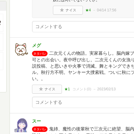
ナイス
★4
04/14 17:56
メグ
二次元くんの物語。実家暮らし。脳内嫁
ネタバレ
可との出会い。夜中呼び出し。二次元くんの女漁
説投稿、と思いきや火事で消滅。舞とキングでき
ル。秋行方不明。ヤンキー大捜索戦。ついに秋に
い。。
ナイス
★1
コメント(
0
)
2023/02/13
スー
鬼姉、魔性の後輩秋で三次元に絶望、脳内
ネタバレ