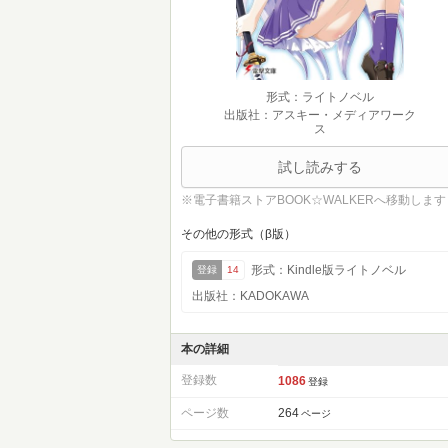
形式：ライトノベル
出版社：アスキー・メディアワーク
ス
試し読みする
※電子書籍ストアBOOK☆WALKERへ移動します
その他の形式（β版）
形式：Kindle版ライトノベル
登録
14
出版社：KADOKAWA
本の詳細
登録数
1086
登録
ページ数
264
ページ