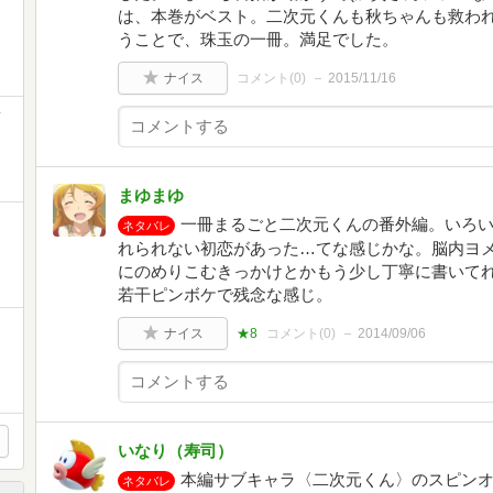
は、本巻がベスト。二次元くんも秋ちゃんも救われ
うことで、珠玉の一冊。満足でした。
ナイス
コメント(
0
)
2015/11/16
ク
まゆまゆ
一冊まるごと二次元くんの番外編。いろ
ネタバレ
れられない初恋があった…てな感じかな。脳内ヨ
にのめりこむきっかけとかもう少し丁寧に書いて
若干ピンボケで残念な感じ。
ナイス
★8
コメント(
0
)
2014/09/06
いなり（寿司）
本編サブキャラ〈二次元くん〉のスピン
ネタバレ