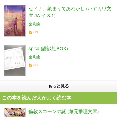
セドナ、鎮まりてあれかし (ハヤカワ文
庫 JA イ 8-1)
泉和良
279
spica (講談社BOX)
泉和良
201
もっと見る
この本を読んだ人がよく読む本
倫敦スコーンの謎 (創元推理文庫)