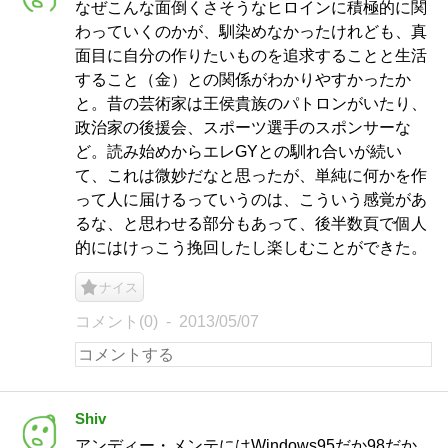
なぜこんな面倒くさそうなヒロインに積極的に関
わっていくのかが、馴染めなかったけれども、真
面目に自分の作りたいものを追求することと生活
すること（金）との関係がわかりやすかったか
と。昔の芸術家は王侯貴族のパトロンがいたり、
政治家の後援会、スポーツ選手のスポンサーな
ど。読み始めからエレGYとの馴れ合いが続い
て、これは微妙だなと思ったが、単純に何かを作
って人に届けるっていうのは、こういう感覚があ
るな、と思わせる部分もあって、後半数頁で個人
的にはけっこう挽回したし楽しむことができた。
ナイス
コメント(0)
2013/05/07
Shiv
アンディー・メンテにはWindows95だか98だか