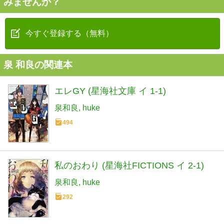
みませんか？
今すぐ登録する（無料）
泉 和良の関連本
エレGY (星海社文庫 イ 1-1)
泉和良
huke
494
私のおわり (星海社FICTIONS イ 2-1)
泉和良
huke
292