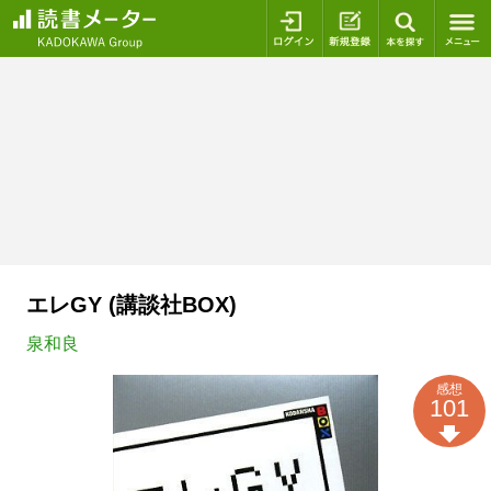
ログイン
新規登録
本を探
エレGY (講談社BOX)
泉和良
感想
101