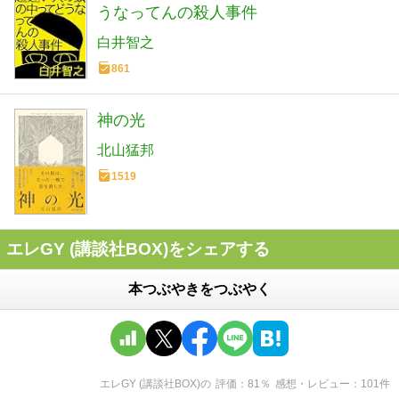
うなってんの殺人事件
白井智之
861
神の光
北山猛邦
1519
エレGY (講談社BOX)をシェアする
本つぶやきをつぶやく
エレGY (講談社BOX)
の
評価
81
％
感想・レビュー
101
件