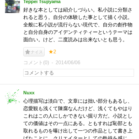
Teppei Tsujiyama
好きな本としては紹介しづらい。私小説に分類さ
れると思う。自分の体験した事として描く小説。
全般に私小説が流行らない現代で、自分の創作物
と自分自身のアイデンティティーというテーマは
面白い。けど、二度読みは出来ないとも思う。
★2
ナイス
コメント(0)
2014/06/06
Nuxx
心理描写は淡白で、文章には拙い部分もあるし、
恋愛観も浅くて陳腐なんだけど、浅くてもやはり
これはこの人にしかできない掘り方だ。小説とし
ての価値はその一点にある。ともすれば恥部とも
取れるものを曝け出して一つの作品として書き上
げたことに、クリエイターとしての矜持を感じ