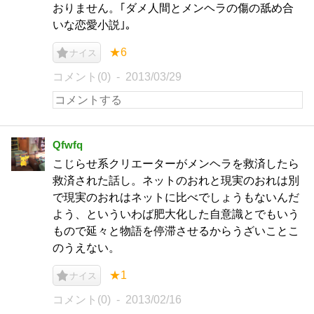
おりません。｢ダメ人間とメンヘラの傷の舐め合
いな恋愛小説｣。
★6
ナイス
コメント(0)
2013/03/29
Qfwfq
こじらせ系クリエーターがメンヘラを救済したら
救済された話し。ネットのおれと現実のおれは別
で現実のおれはネットに比べでしょうもないんだ
よう、といういわば肥大化した自意識とでもいう
もので延々と物語を停滞させるからうざいことこ
のうえない。
★1
ナイス
コメント(0)
2013/02/16