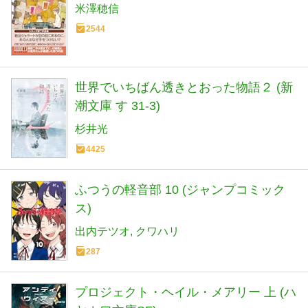
米澤穂信
2544
世界でいちばん透きとおった物語２ (新
潮文庫 す 31-3)
杉井光
4425
ふつうの軽音部 10 (ジャンプコミック
ス)
出内テツオ
クワハリ
287
プロジェクト・ヘイル・メアリー 上 (ハ