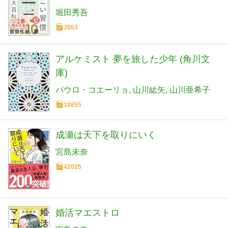
い習慣大百科 人生が変わるテクニック
堀田秀吾
112個集めました
3863
アルケミスト 夢を旅した少年 (角川文
庫)
パウロ・コエーリョ
山川紘矢
山川亜希子
18855
成瀬は天下を取りにいく
宮島未奈
42025
婚活マエストロ