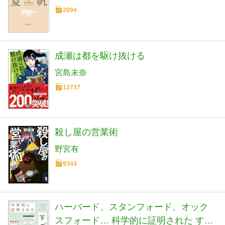
2994
成瀬は都を駆け抜ける
宮島未奈
12737
殺し屋の営業術
野宮有
9344
ハーバード、スタンフォード、オック
スフォード… 科学的に証明された すご