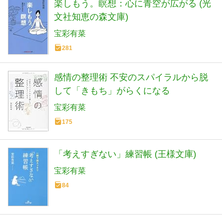
楽しもう。瞑想：心に青空が広がる (光
文社知恵の森文庫)
宝彩有菜
281
感情の整理術 不安のスパイラルから脱
して「きもち」がらくになる
宝彩有菜
175
「考えすぎない」練習帳 (王様文庫)
宝彩有菜
84