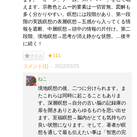
えます。宗教色とムー的要素は一切皆無。図解も
多く分かりやすい。瞑想には段階があり、第一段
階の実践瞑想の表層瞑想→五感から入ってくる情
報を遮断、中層瞑想→頭中の情報の片付け。第二
段階、境地瞑想→思考が消え静かな状態。…後半
に続く！
★111
ナイス
コメント(1)
2022/03/25
ねこ
境地瞑想の後、二つに分けられます。ま
たこれらは同時に起こることもありま
す。深層瞑想→自分の古い脳の記録庫の
扉を開きありとあらゆるものを思い出せ
ます。至福瞑想→脳内がとても気持ちの
良い状態になります。そして、著者が瞑
想を通して最も伝えたい事は「智恵の完