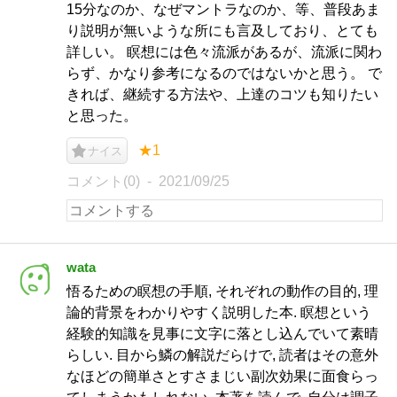
15分なのか、なぜマントラなのか、等、普段あま
り説明が無いような所にも言及しており、とても
詳しい。 瞑想には色々流派があるが、流派に関わ
らず、かなり参考になるのではないかと思う。 で
きれば、継続する方法や、上達のコツも知りたい
と思った。
★1
ナイス
コメント(0)
2021/09/25
wata
悟るための瞑想の手順, それぞれの動作の目的, 理
論的背景をわかりやすく説明した本. 瞑想という
経験的知識を見事に文字に落とし込んでいて素晴
らしい. 目から鱗の解説だらけで, 読者はその意外
なほどの簡単さとすさまじい副次効果に面食らっ