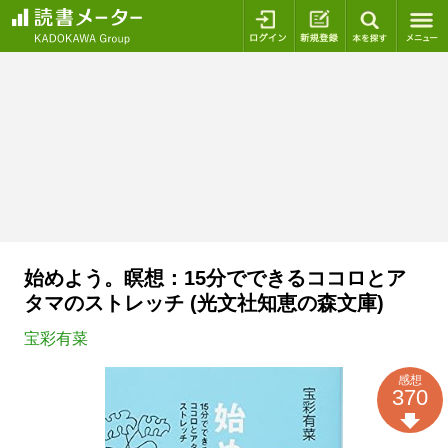
ログイン
新規登録
本を探
始めよう。瞑想：15分でできるココロとア
タマのストレッチ (光文社知恵の森文庫)
宝彩有菜
感想
370