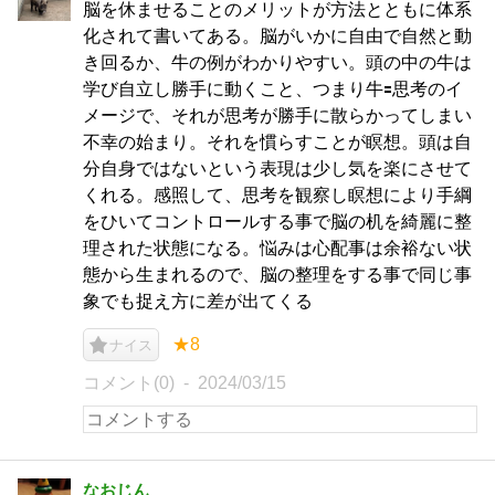
脳を休ませることのメリットが方法とともに体系
化されて書いてある。脳がいかに自由で自然と動
き回るか、牛の例がわかりやすい。頭の中の牛は
学び自立し勝手に動くこと、つまり牛🟰思考のイ
メージで、それが思考が勝手に散らかってしまい
不幸の始まり。それを慣らすことが瞑想。頭は自
分自身ではないという表現は少し気を楽にさせて
くれる。感照して、思考を観察し瞑想により手綱
をひいてコントロールする事で脳の机を綺麗に整
理された状態になる。悩みは心配事は余裕ない状
態から生まれるので、脳の整理をする事で同じ事
象でも捉え方に差が出てくる
★8
ナイス
コメント(0)
2024/03/15
なおじん