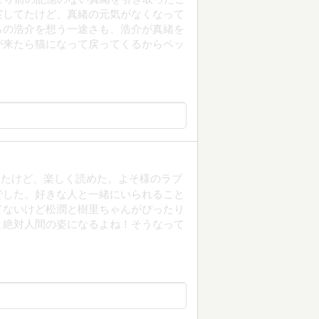
実してたけど、真緒の元気がなくなって
らの浩介を想う一途さも、浩介が真緒を
が来たら猫になって戻ってくるからペッ
ったけど、楽しく読めた。よそ様のラブ
でした。好きな人と一緒にいられること
てないけど松潤と樹里ちゃんがぴったり
と絶対人間の姿になるよね！そうなって