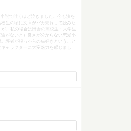
に小説で吐くほど泣きました。今も洟を
高校生の頃に文庫がバカ売れして読みた
すが、私の場合は田舎の高校生・大学生
経験がないと）良さが分からない恋愛小
開。評者が根っからの猫好きということ
なキャラクターに大変魅力を感じまし