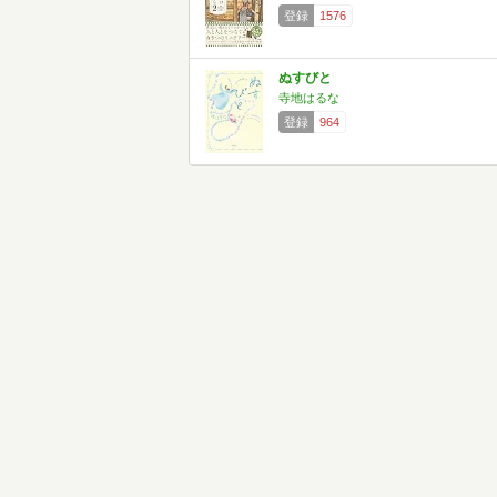
登録
1576
ぬすびと
寺地はるな
登録
964