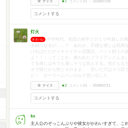
ナイス
★1
コメント(
0
)
2026/07/28
灯火
中学時代、初恋の相手との１０年越しの
ネタバレ
夫婦になるが……？ あれか、不穏な感じは死期
ければただのイチャイチャ恋愛話。ペット飼うの
よ！！！ってことか。食われたブライアンどんま
てる感じは今でも通じそうな気もする。浩介もも
オで猫だから割とそのまま。 空いた穴は３つ目
だ！ セーラームーンのルナ思い出した
ナイス
★2
コメント(
0
)
2026/07/11
ks
主人公のぞっこんぶりや彼女がかわいすぎて、こ