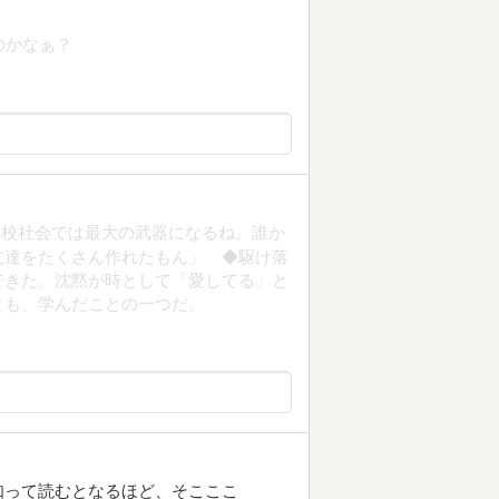
のかなぁ？
学校社会では最大の武器になるね。誰か
友達をたくさん作れたもん」 ◆駆け落
できた。沈黙が時として「愛してる」と
とも、学んだことの一つだ。
知って読むとなるほど、そこここ