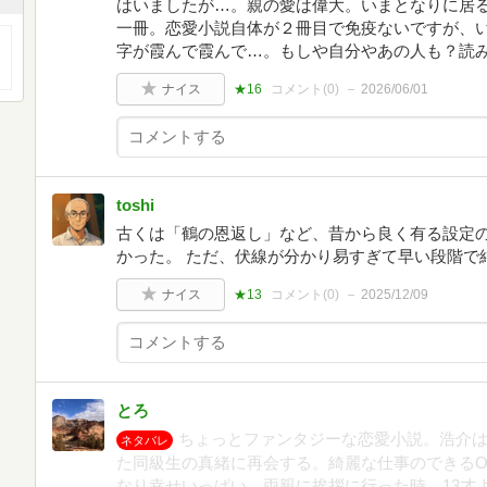
はいましたが…。親の愛は偉大。いまとなりに居
一冊。恋愛小説自体が２冊目で免疫ないですが、
字が霞んで霞んで…。もしや自分やあの人も？読
ナイス
★16
コメント(
0
)
2026/06/01
toshi
古くは「鶴の恩返し」など、昔から良く有る設定
かった。 ただ、伏線が分かり易すぎて早い段階で
ナイス
★13
コメント(
0
)
2025/12/09
とろ
ちょっとファンタジーな恋愛小説。浩介
ネタバレ
た同級生の真緒に再会する。綺麗な仕事のできるO
なり幸せいっぱい。両親に挨拶に行った時、13才