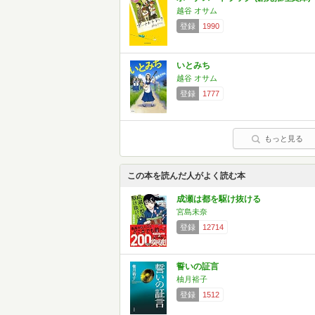
越谷 オサム
登録
1990
いとみち
越谷 オサム
登録
1777
もっと見る
この本を読んだ人がよく読む本
成瀬は都を駆け抜ける
宮島未奈
登録
12714
誓いの証言
柚月裕子
登録
1512