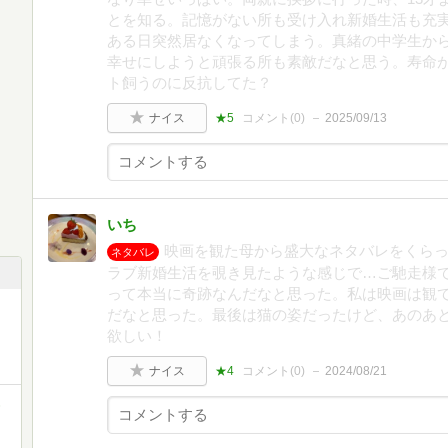
とを知る。記憶がない所も受け入れ新婚生活も充
ある日突然居なくなってしまう。真緒の中学生か
幸せにしようと頑張る所も素敵だなと思う。寿命
ト飼うのに反抗してた？
ナイス
★5
コメント(
0
)
2025/09/13
いち
映画を観た母から盛大なネタバレをくら
ネタバレ
ラブ新婚生活を覗き見たような感じで…ご馳走様
って本当に奇跡なんだなと思った。私は映画は観
だなと思った。最後は猫の姿だったけど、あのあ
欲しい！
ナイス
★4
コメント(
0
)
2024/08/21