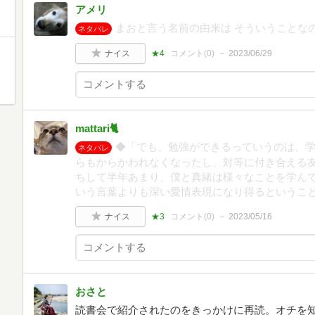
アメリ
まおと言う名前の由来は そういうことな
ネタバレ
ナイス
★4
コメント(
0
)
2023/06/29
mattari🐈
◆「でも、勉強ができるっていうのは、
ネタバレ
らもからかわれなくなったし、対等に付き合える
ちして半年あまり、僕と真緒は様々なことを学ん
いう言葉よりも深い愛情表現になり得るというこ
ナイス
★3
コメント(
0
)
2023/05/16
おさと
読書会で紹介されたのをきっかけに再読。オチを