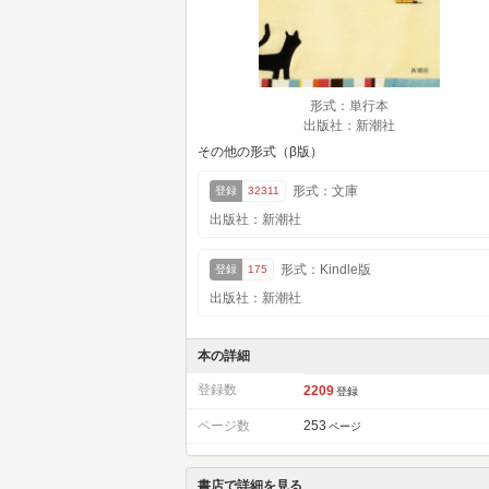
形式：単行本
出版社：新潮社
その他の形式（β版）
形式：文庫
登録
32311
出版社：新潮社
形式：Kindle版
登録
175
出版社：新潮社
本の詳細
登録数
2209
登録
ページ数
253
ページ
書店で詳細を見る