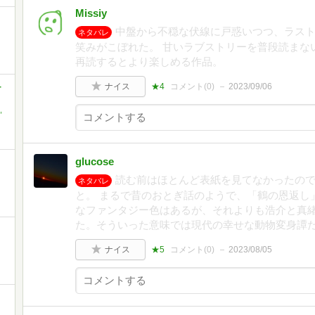
Missiy
中盤から不穏な伏線に戸惑いつつ、ラス
ネタバレ
笑みがこぼれた。 甘いラブストリーを普段読まな
再読するとより楽しめる作品。
-
ナイス
★4
コメント(
0
)
2023/09/06
,
glucose
読む前はほとんど表紙を見てなかったの
ネタバレ
と。 まるで昔のおとぎ話のようで、「鶴の恩返し
なファンタジー色はあるが、それよりも浩介と真
た。そういった意味では現代の幸せな動物変身譚
ナイス
★5
コメント(
0
)
2023/08/05