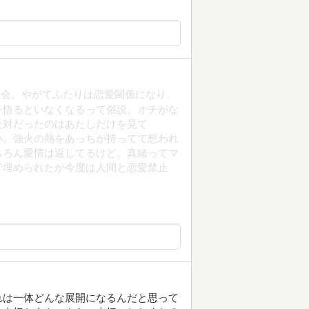
再会。やがてふたりは恋愛関係になり、
を悟るといなくなるって俗説。オチがな
反対だったのはあたしだけを見て
い。強火の熱をあっちが持ってて想われ
ちろん愛情は返してるけど。真緒ってマ
で埋められたが今度は人間と恋愛禁止
れは一体どんな展開になるんだと思って