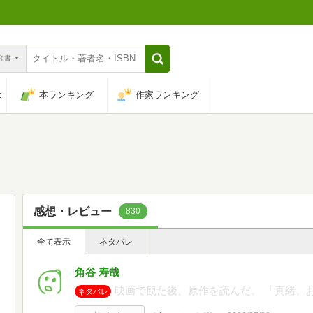
n和書
は
本ランキング
作家ランキング
感想・レビュー
830
全て表示
ネタバレ
角谷 寿哉
映画で観た後、原作を読んだ。 「真緒、
ネタバレ