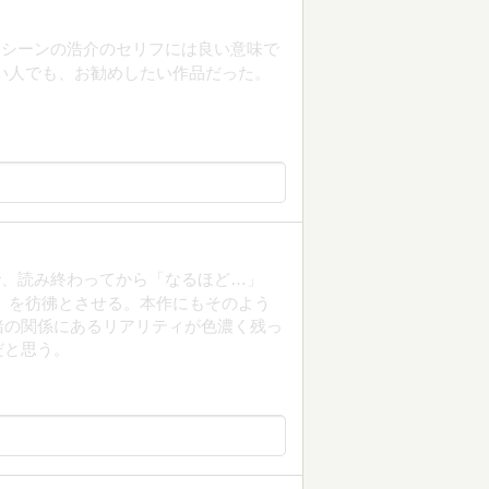
トシーンの浩介のセリフには良い意味で
い人でも、お勧めしたい作品だった。
で、読み終わってから「なるほど…」
」を彷彿とさせる。本作にもそのよう
緒の関係にあるリアリティが色濃く残っ
だと思う。