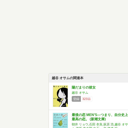
越谷 オサムの関連本
陽だまりの彼女
越谷 オサム
登録
32311
最後の恋 MEN’S―つまり、自分史上
最高の恋。 (新潮文庫)
朝井 リョウ,石田 衣良,荻原 浩,越谷 オサ