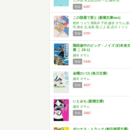
ム,伊坂 幸太郎,白石 一文,橋本 紡
登録
6287
この部屋で君と (新潮文庫nex)
朝井 リョウ,飛鳥井 千砂,越谷 オサム,坂
司,徳永 圭,似鳥 鶏,三上 延,吉川 トリコ
登録
5797
階段途中のビッグ・ノイズ (幻冬舎
庫 こ 29-1)
越谷 オサム
登録
5349
金曜のバカ (角川文庫)
越谷 オサム
登録
4937
いとみち (新潮文庫)
越谷 オサム
登録
2682
ボーナス・トラック (創元推理文庫)