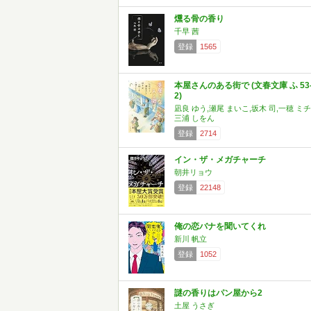
燻る骨の香り
千早 茜
登録
1565
本屋さんのある街で (文春文庫 ふ 53
2)
凪良 ゆう,瀬尾 まいこ,坂木 司,一穂 ミチ
三浦 しをん
登録
2714
イン・ザ・メガチャーチ
朝井リョウ
登録
22148
俺の恋バナを聞いてくれ
新川 帆立
登録
1052
謎の香りはパン屋から2
土屋 うさぎ