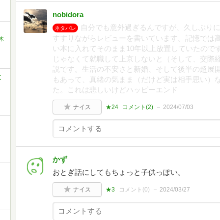
nobidora
自分でも意外過ぎるんですが、久しぶり
ネタバレ
すすりながらレビューを書いています。記憶では
木
い本に入れてそのまま10年以上放置していたので
じゃなくて就職して上京しないと（そして、交際
説です。生活の不安さと新婚、そして後半の超展
文
もあって、真緒の気まま（だけど実は相手思い）
た。これは悲しいけどハッピーエンド
ナイス
★24
コメント(
2
)
2024/07/03
かず
おとぎ話にしてもちょっと子供っぽい。
ナイス
★3
コメント(
0
)
2024/03/27