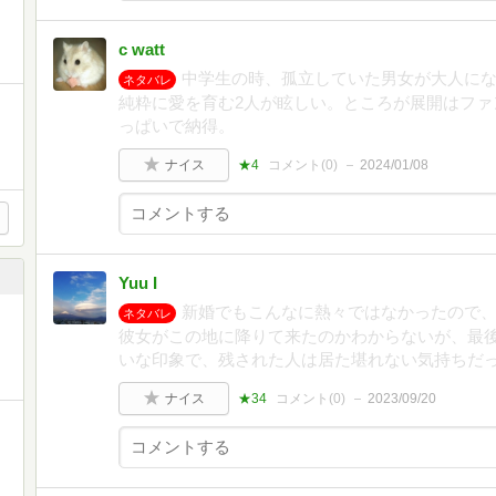
c watt
中学生の時、孤立していた男女が大人に
ネタバレ
純粋に愛を育む2人が眩しい。ところが展開はファ
っぱいで納得。
ナイス
★4
コメント(
0
)
2024/01/08
Yuu I
新婚でもこんなに熱々ではなかったので
ネタバレ
彼女がこの地に降りて来たのかわからないが、最
いな印象で、残された人は居た堪れない気持ちだ
ナイス
★34
コメント(
0
)
2023/09/20