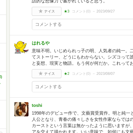
話的な想像力で書かれていると思う。
ナイス
★3
コメント(
0
)
2023/09/27
はれるや
意味不明。いじめられっ子の明、人気者の純一。
てストーリー、どうにもわからない。シズコって
と妄想、現実と物語。もう何が何だか。これって
ナイス
★2
コメント(
0
)
2023/08/07
)
,
toshi
1998年のデビュー作で、文藝賞受賞作。明と純一
人公となり、青春の痛々しさを女性作家ならでは
カーストという言葉は無かったように思いますが
アを交えて描かれます。いい意味で、如何にも文