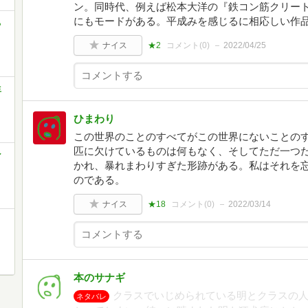
ン。同時代、例えば松本大洋の『鉄コン筋クリー
にもモードがある。平成みを感じるに相応しい作
ち
ナイス
★2
コメント(
0
)
2022/04/25
生
ひまわり
この世界のことのすべてがこの世界にないことの
匹に欠けているものは何もなく、そしてただ一つ
ン
かれ、暴れまわりすぎた形跡がある。私はそれを
のである。
ナイス
★18
コメント(
0
)
2022/03/14
本のサナギ
クラスでいじめられている明とクラスの
ネタバレ