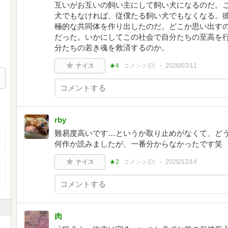
互いがお互いの飼い主にして飼い犬になるのだ。
犬でもなければ、従僕たる飼い犬でもなくなる。
極的な共同体を作り出したのだ。どこか思い出す
だった。いかにしてこの社会で自分たちの至高を
分たちの若き魂を救済するのか。
ナイス
★4
コメント(
0
)
2026/02/11
rby
難易度高いです…というか取り止めがなくて、どう
何作か読みましたが、一番分からなかったです笑
ナイス
★2
コメント(
0
)
2025/12/14
肉