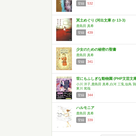
登録
532
冥土めぐり (河出文庫 か 13-3)
鹿島田 真希
登録
439
少女のための秘密の聖書
鹿島田 真希
登録
341
世にもふしぎな動物園 (PHP文芸文庫
小川 洋子,鹿島田 真希,白河 三兎,似鳥 鶏
東川 篤哉
登録
344
ハルモニア
鹿島田 真希
登録
339