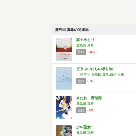
鹿島田 真希の関連本
冥土めぐり
鹿島田 真希
登録
2465
どうぶつたちの贈り物
小川 洋子,鹿島田 真希,白河 三兎
登録
616
来たれ、野球部
鹿島田 真希
登録
600
少年聖女
鹿島田 真希