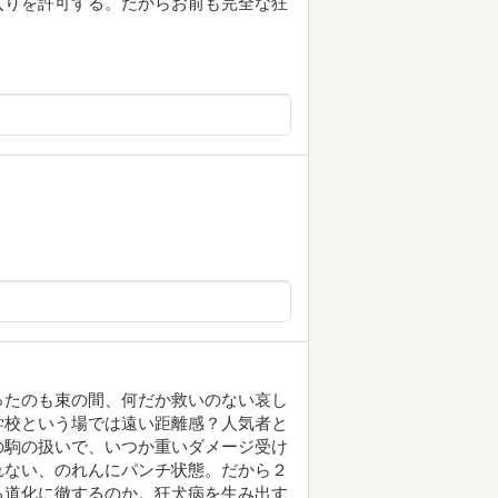
入りを許可する。だからお前も完全な狂
ったのも束の間、何だか救いのない哀し
学校という場では遠い距離感？人気者と
の駒の扱いで、いつか重いダメージ受け
れない、のれんにパンチ状態。だから２
る道化に徹するのか。狂犬病を生み出す