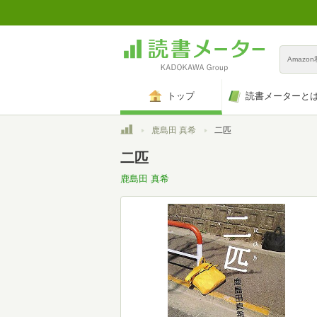
Amazo
トップ
読書メーターと
トップ
鹿島田 真希
二匹
二匹
鹿島田 真希