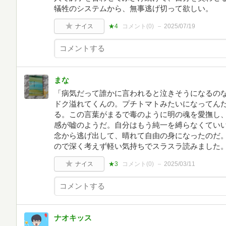
犠牲のシステムから、無事逃げ切って欲しい。
ナイス
★4
コメント(
0
)
2025/07/19
まな
「病気だって誰かに言われると泣きそうになるの
ドク溢れてくんの。プチトマトみたいになってん
る。この言葉がまるで毒のように明の魂を愛撫し
感が嘘のようだ。自分はもう純一を縛らなくてい
念から逃げ出して、晴れて自由の身になったのだ
ので深く考えず軽い気持ちでスラスラ読みました
ナイス
★3
コメント(
0
)
2025/03/11
ナオキッス