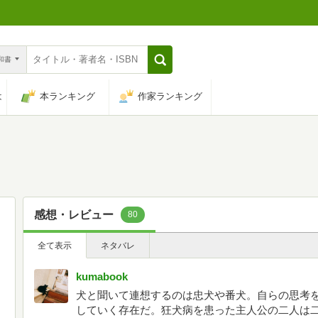
n和書
は
本ランキング
作家ランキング
感想・レビュー
80
全て表示
ネタバレ
kumabook
犬と聞いて連想するのは忠犬や番犬。自らの思考
していく存在だ。狂犬病を患った主人公の二人は