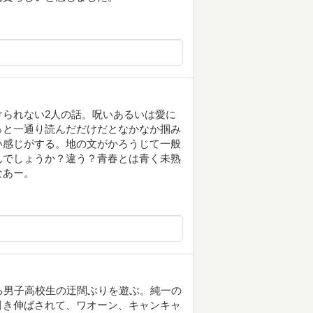
られない2人の話。呪いあるいは愛に
っと一通り読んだだけだとなかなか掴み
い感じがする。地の文がかろうじて一般
んでしょうか？違う？青春とは青く未熟
なあー。
る男子高校生の迂闊ぶりを遊ぶ。純一の
引き伸ばされて、ワオーン、キャンキャ