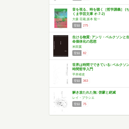
音を視る、時を聴く［哲学講義］ (
くま学芸文庫 オ-7-2)
大森 荘蔵,坂本 龍一
登録
275
生ける物質: アンリ・ベルクソンと
命個体化の思想
米田翼
登録
82
世界は時間でできている: ベルクソ
時間哲学入門
平井靖史
登録
363
解き放たれた無: 啓蒙と絶滅
レイ・ブラシエ
登録
75