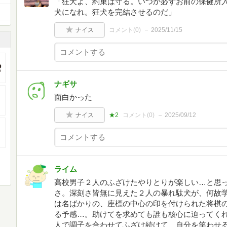
「狂犬よ、約束は守る。いつか必ずお前の保健所
犬になれ。狂犬を完結させるのだ」
ナイス
コメント(
0
)
2025/11/15
ナギサ
面白かった
ナイス
★2
コメント(
0
)
2025/09/12
ライム
高校男子２人のふざけたやりとりが楽しい…と思
さ。深刻さ皆無に見えた２人の暴れ駄犬が、何故
は名ばかりの、座標の中心の印を付けられた将棋
る予感…。助けてを求めても誰も核心に迫ってく
人で調子を合わせてふざけ続けて、自分を笑わせ