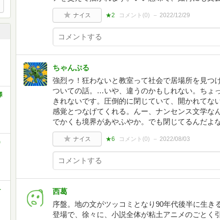
ナイス
★2
コメント(
0
)
2022/12/29
ちゃんぷる
強烈ゥ！狂わないと教室って社会で居場所を見つけ
ついての話。…いや、違うのかもしれない。ちょ
澤
きれないです。圧倒的に閉じていて、開かれてな
感覚とつなげてくれる。んー、ナンセンス文学な
でかくも境界があやふやか。でも閉じてるんだよ
ナイス
★6
コメント(
0
)
2022/08/03
)
-
西葛
序盤。地の文がツッコミとなり90年代後半に生き
登場で、徐々に、小説全体が粘土アニメのごとく