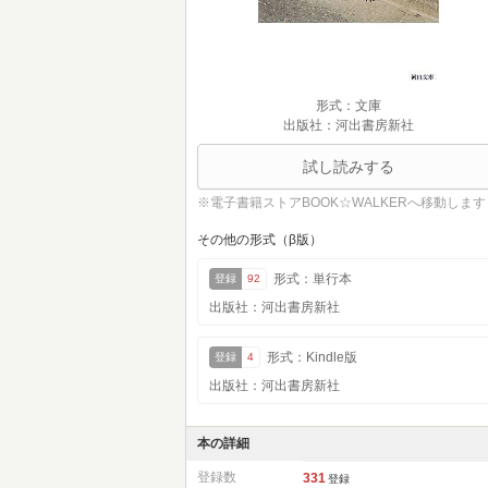
形式：文庫
出版社：河出書房新社
試し読みする
※電子書籍ストアBOOK☆WALKERへ移動します
その他の形式（β版）
形式：単行本
登録
92
出版社：河出書房新社
形式：Kindle版
登録
4
出版社：河出書房新社
本の詳細
登録数
331
登録