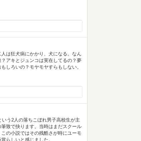
二人は狂犬病にかかり、犬になる。なん
誰？アキとジュンコは実在してるの？夢
おもしろいの？モヤモヤすらもしない。
という2人の落ちこぼれ男子高校生が主
の筆致で抉ります。当時はまだスクール
、この小説ではその残酷さが時にユーモ
藝賞らしいと感じました。