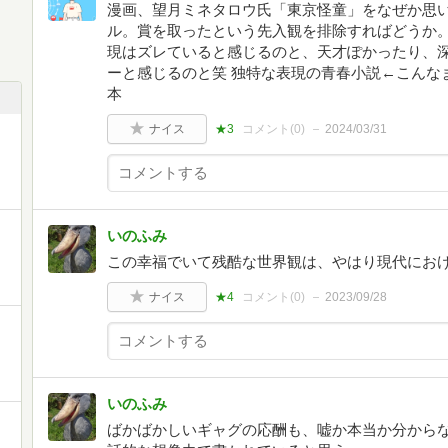
漫画、望月ミネタロウ氏「東京怪童」をなぜか思
ル。賞を取ったという先入観を排除すればどうか
現はズレていると感じるのと、天才ぽかったり、深
ーと感じるのと笑 独特な表現の青春小説←こんな
本
ナイス
★3
コメント(
0
)
2024/03/31
いのふみ
この幸福でいて残酷な世界観は、やはり現代にお
ナイス
★4
コメント(
0
)
2023/09/28
いのふみ
ばかばかしいギャグの応酬も、嘘か本当か分から