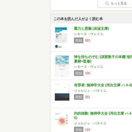
もっと見る
この本を読んだ人がよく読む本
重力と恩寵 (岩波文庫)
シモーヌ・ヴェイユ
登録
983
神を待ちのぞむ (須賀敦子の本棚 池
夏樹=監修)
シモーヌ・ヴェイユ
登録
190
有罪者: 無神学大全 (河出文庫 ハ 4-4
ジョルジュ・バタイユ
登録
291
内的体験: 無神学大全 (河出文庫 ハ 4
5)
ジョルジュ・バタイユ
登録
193