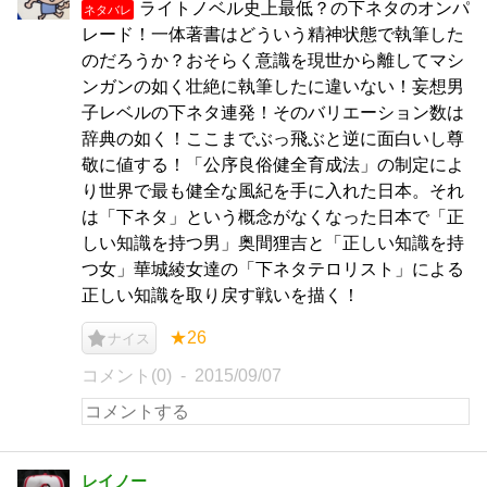
ライトノベル史上最低？の下ネタのオンパ
ネタバレ
レード！一体著書はどういう精神状態で執筆した
のだろうか？おそらく意識を現世から離してマシ
ンガンの如く壮絶に執筆したに違いない！妄想男
子レベルの下ネタ連発！そのバリエーション数は
辞典の如く！ここまでぶっ飛ぶと逆に面白いし尊
敬に値する！「公序良俗健全育成法」の制定によ
り世界で最も健全な風紀を手に入れた日本。それ
は「下ネタ」という概念がなくなった日本で「正
しい知識を持つ男」奥間狸吉と「正しい知識を持
つ女」華城綾女達の「下ネタテロリスト」による
正しい知識を取り戻す戦いを描く！
★26
ナイス
コメント(0)
2015/09/07
レイノー