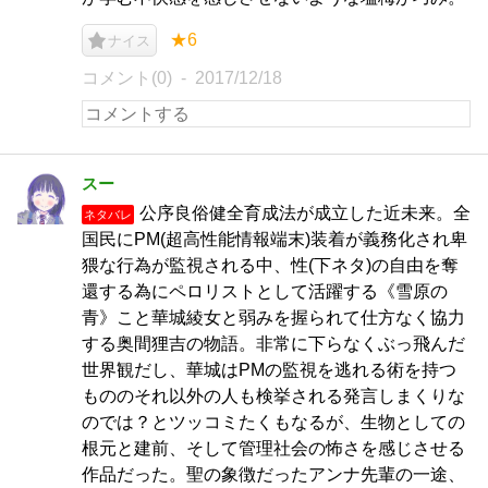
★6
ナイス
コメント(0)
2017/12/18
スー
公序良俗健全育成法が成立した近未来。全
ネタバレ
国民にPM(超高性能情報端末)装着が義務化され卑
猥な行為が監視される中、性(下ネタ)の自由を奪
還する為にペロリストとして活躍する《雪原の
青》こと華城綾女と弱みを握られて仕方なく協力
する奥間狸吉の物語。非常に下らなくぶっ飛んだ
世界観だし、華城はPMの監視を逃れる術を持つ
もののそれ以外の人も検挙される発言しまくりな
のでは？とツッコミたくもなるが、生物としての
根元と建前、そして管理社会の怖さを感じさせる
作品だった。聖の象徴だったアンナ先輩の一途、