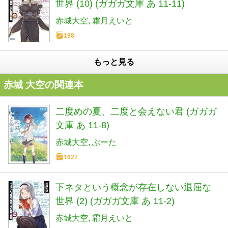
世界 (10) (ガガガ文庫 あ 11-11)
赤城大空
霜月えいと
198
もっと見る
赤城 大空の関連本
二度めの夏、二度と会えない君 (ガガガ
文庫 あ 11-8)
赤城大空
ぶーた
1627
下ネタという概念が存在しない退屈な
世界 (2) (ガガガ文庫 あ 11-2)
赤城大空
霜月えいと