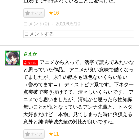
11巻まで刊行されていることに驚愕した。
★16
ナイス
コメント(0)
2020/05/10
さえか
アニメから入って、活字で読んでみたいな
ネタバレ
と思っていた作品。 アニメが良い意味で酷くなっ
てましたが、原作の酷さも遜色ないくらい酷い！
（誉めてます←） ディストピア系です。下ネタ一
点突破で突き抜けてて、清々しいくらいです。 ア
ニメでも思いましたが、清純かと思ったら性知識
無いことが仇となっているアンナ先輩と、下ネタ
大好きだけど「本物」見てしまった時に狼狽える
意外と純情華城先輩の対比が良いですね。
★11
ナイス