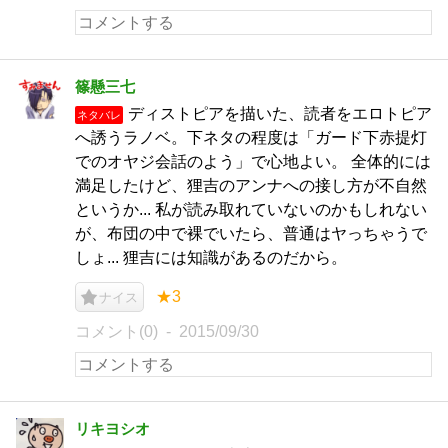
篠懸三七
ディストピアを描いた、読者をエロトピア
ネタバレ
へ誘うラノベ。下ネタの程度は「ガード下赤提灯
でのオヤジ会話のよう」で心地よい。 全体的には
満足したけど、狸吉のアンナへの接し方が不自然
というか... 私が読み取れていないのかもしれない
が、布団の中で裸でいたら、普通はヤっちゃうで
しょ... 狸吉には知識があるのだから。
★3
ナイス
コメント(0)
2015/09/30
リキヨシオ