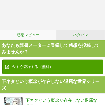
感想レビュー
ネタバレ
あなたも読書メーターに登録して感想を投稿して
みませんか？
今すぐ登録する（無料）
下ネタという概念が存在しない退屈な世界シリー
ズ
下ネタという概念が存在しない退屈な