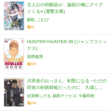
主人公の幼馴染が、脇役の俺にグイグ
イくる4 (電撃文庫)
駱駝
こむぴ
85
HUNTER×HUNTER 39 (ジャンプコミッ
クス)
冨樫義博
589
片田舎のおっさん、剣聖になる ~ただの
田舎の剣術師範だったのに、大成した
弟子たちが俺を放ってくれない件~ 9 (9)
佐賀崎しげる
鍋島テツヒロ
乍藤和樹
(ヤングチャンピオンコミックス)
206