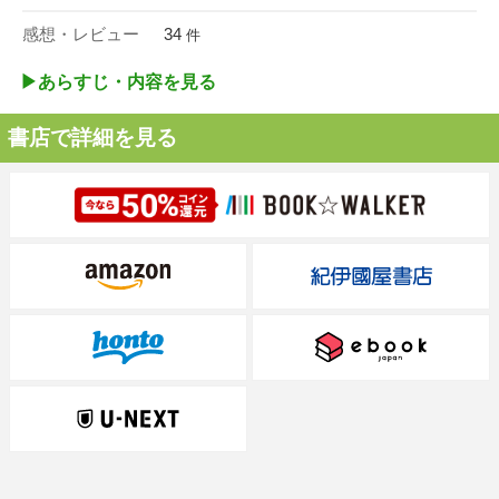
感想・レビュー
34
件
▶︎あらすじ・内容を見る
書店で詳細を見る