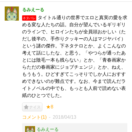
るみえーる
タイトル通りの世界でエロと真実の愛を求
ネタバレ
める変な人たちの話。自分が望んでいるギリギリ
のラインで、ヒロインたちが全員頭おかしい（た
だし後半の、手作りクッキーの人はマジヤバイ）
という謎の傑作。下ネタテロとか、よくこんなの
考えて話にしたな、と思う。「やつらが通ったあ
とには陰毛一本も残らない」とか、「青春画家か
らただの春画家にジョブチェンジ」とか、ねえ、
もうもう。ひどすぎてこっそりでしか人におすす
めできないのが難点です。なお、今まで読んだラ
イトノベルの中でも、もっとも人前で読めない表
紙のひとつでした。
★8
ナイス
コメント(1)
2018/04/13
るみえーる