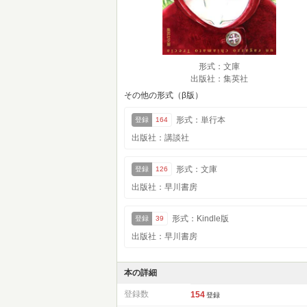
形式：文庫
出版社：集英社
その他の形式（β版）
形式：単行本
登録
164
出版社：講談社
形式：文庫
登録
126
出版社：早川書房
形式：Kindle版
登録
39
出版社：早川書房
本の詳細
登録数
154
登録