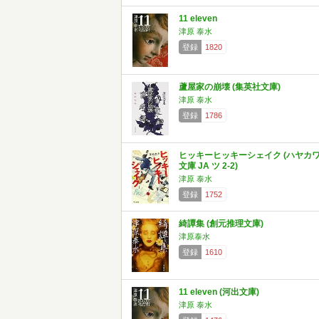
11 eleven
津原 泰水
登録
1820
蘆屋家の崩壊 (集英社文庫)
津原 泰水
登録
1786
ヒッキーヒッキーシェイク (ハヤカ
文庫 JA ツ 2-2)
津原 泰水
登録
1752
綺譚集 (創元推理文庫)
津原泰水
登録
1610
11 eleven (河出文庫)
津原 泰水