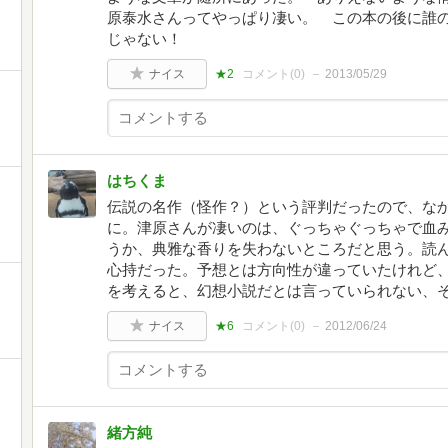
原泰水さんってやっぱり凄い。 この本の後に誰
じゃない！
ナイス
★2
コメント(
0
)
2013/05/29
はちくま
伝説の名作（怪作？）という評判だったので、な
に。津原さんが凄いのは、ぐっちゃぐっちゃで血
うか、典雅な香りを失わないところだと思う。読
心持だった。予想とは方向性が違っていたけれど
を考えると、幻想小説だとは言っていられない、
ナイス
★6
コメント(
0
)
2012/06/24
緒方純