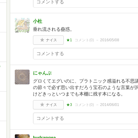
小杜
垂れ流される蠱惑。
ナイス
★1
コメント(
0
)
2016/05/08
ワ
にゃんぶ
グロくてエグいのに、プラトニック感溢れる不思
の節々で必ず思い出すだろう宝石のような言葉が
けどきっといつまでも本棚に残す本になる。
ナイス
★3
コメント(
0
)
2014/06/01
hydrangea