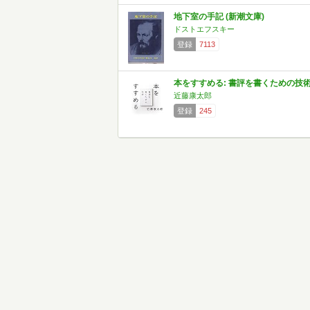
地下室の手記 (新潮文庫)
ドストエフスキー
登録
7113
本をすすめる: 書評を書くための技
近藤康太郎
登録
245