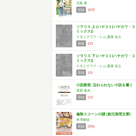
児島 青
登録
1876
ソラリス 上 (ハヤコミ(ハヤカワ・コ
ミックス))
スタニスワフ・レム,森泉 岳土
登録
153
ソラリス 下 (ハヤコミ(ハヤカワ・コ
ミックス))
スタニスワフ・レム,森泉 岳土
登録
116
小説教室: 忘れられない小説を書く
津原 泰水
登録
122
倫敦スコーンの謎 (創元推理文庫)
米澤穂信
登録
2550