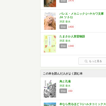
登録
1476
バレエ・メカニック (ハヤカワ文庫
JA ツ 2-1)
津原 泰水
登録
1400
たまさか人形堂物語
津原 泰水
登録
1340
もっと見る
この本を読んだ人がよく読む本
烏と孔雀
津原 泰水
登録
150
本なら売るほど 3 (ハルタコミックス