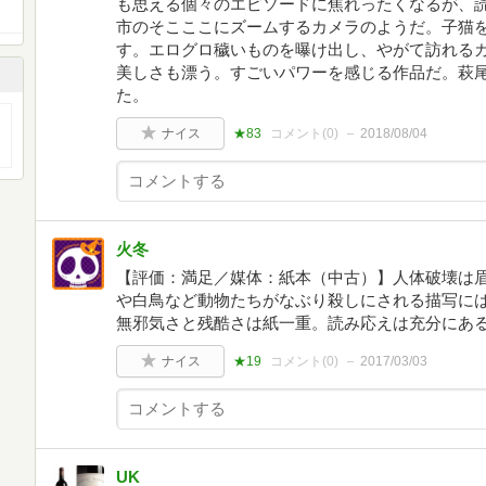
も思える個々のエピソードに焦れったくなるが、
市のそこここにズームするカメラのようだ。子猫
す。エログロ穢いものを曝け出し、やがて訪れる
美しさも漂う。すごいパワーを感じる作品だ。萩
た。
ナイス
★83
コメント(
0
)
2018/08/04
火冬
【評価：満足／媒体：紙本（中古）】人体破壊は
や白鳥など動物たちがなぶり殺しにされる描写に
無邪気さと残酷さは紙一重。読み応えは充分にあ
ナイス
★19
コメント(
0
)
2017/03/03
UK