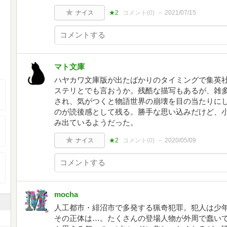
ナイス
★2
コメント(
0
)
2021/07/15
マト文庫
ハヤカワ文庫版が出たばかりのタイミングで集英
ステリとでも言おうか。残酷な描写もあるが、雑
され、気がつくと物語世界の崩壊を目の当たりに
のが読後感として残る。勝手な思い込みだけど、
み出ているようだった。
ナイス
★2
コメント(
0
)
2020/05/09
mocha
人工都市・緋沼市で多発する猟奇犯罪。犯人は少
その正体は…。たくさんの登場人物が外周で蠢い