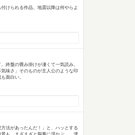
ち付けられる作品。地震以降は何やらよ
ド。終盤の畳み掛けが凄くて一気読み。
不気味さ」そのものが主人公のような印
成も面白い。
現方法があったんだ！」と、ハッとする
情景も、まざまざと脳裏に浮かぶ。 津