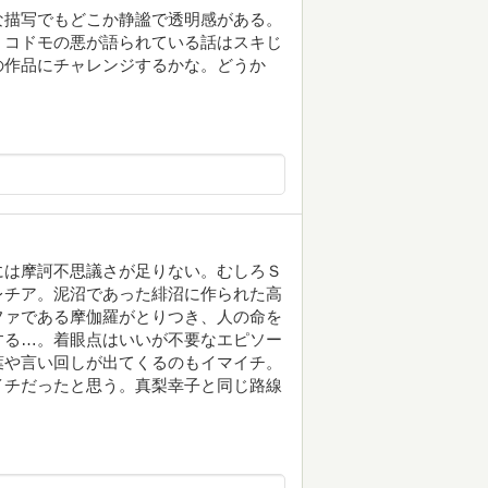
な描写でもどこか静謐で透明感がある。
。コドモの悪が語られている話はスキじ
の作品にチャレンジするかな。どうか
には摩訶不思議さが足りない。むしろＳ
レチア。泥沼であった緋沼に作られた高
ファである摩伽羅がとりつき、人の命を
する…。着眼点はいいが不要なエピソー
葉や言い回しが出てくるのもイマイチ。
イチだったと思う。真梨幸子と同じ路線