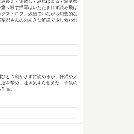
読み終えて俯瞰してみればまるで箱庭都
を嬲り殺す描写はいたたまれず読み飛ば
カタストロフ。残酷でいながら幻想的な
尾望都さんののんきな解説で少し救われ
眉ひとつ動かさずに読めるが、仔猫や犬
は眉を顰め、吐き気すら覚えた。子供の
る作品。