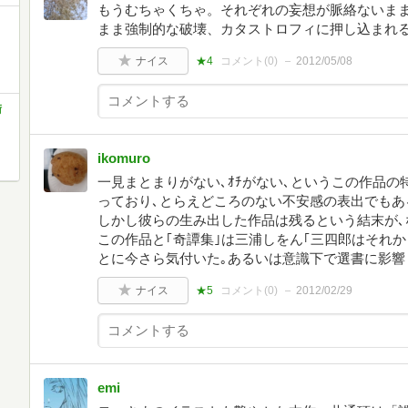
もうむちゃくちゃ。それぞれの妄想が脈絡ないま
まま強制的な破壊、カタストロフィに押し込まれ
ナイス
★4
コメント(
0
)
2012/05/08
術
ikomuro
一見まとまりがない､ｵﾁがない､というこの作品の
っており､とらえどころのない不安感の表出でもあ
しかし彼らの生み出した作品は残るという結末が､
この作品と｢奇譚集｣は三浦しをん｢三四郎はそれ
とに今さら気付いた｡あるいは意識下で選書に影響
ナイス
★5
コメント(
0
)
2012/02/29
emi