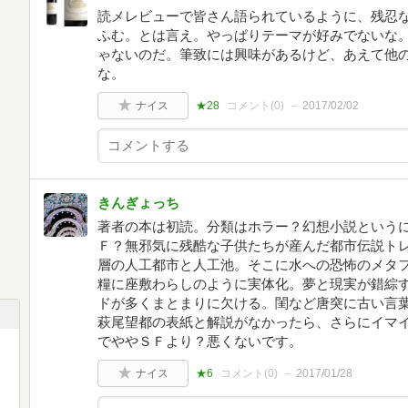
読メレビューで皆さん語られているように、残忍
ふむ。とは言え。やっぱりテーマが好みでないな
ゃないのだ。筆致には興味があるけど、あえて他
な。
ナイス
★28
コメント(
0
)
2017/02/02
きんぎょっち
著者の本は初読。分類はホラー？幻想小説という
Ｆ？無邪気に残酷な子供たちが産んだ都市伝説ト
層の人工都市と人工池。そこに水への恐怖のメタ
糧に座敷わらしのように実体化。夢と現実が錯綜
ドが多くまとまりに欠ける。閨など唐突に古い言
萩尾望都の表紙と解説がなかったら、さらにイマ
でややＳＦより？悪くないです。
ナイス
★6
コメント(
0
)
2017/01/28