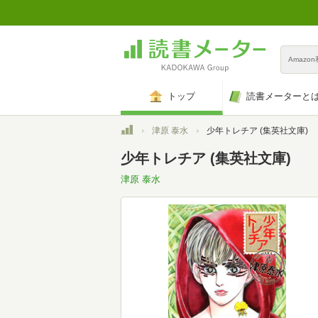
Amazo
トップ
読書メーターと
トップ
津原 泰水
少年トレチア (集英社文庫)
少年トレチア (集英社文庫)
津原 泰水