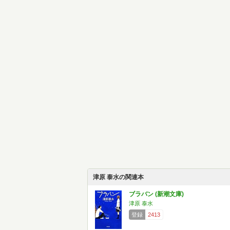
津原 泰水の関連本
ブラバン (新潮文庫)
津原 泰水
登録
2413