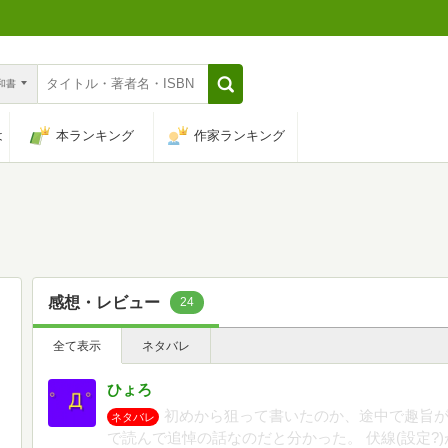
n和書
は
本ランキング
作家ランキング
感想・レビュー
24
全て表示
ネタバレ
ひょろ
初めから狙って書いたのか、途中で趣旨
ネタバレ
で読んで追悼の話なのだと分かった。 伏線(設定?