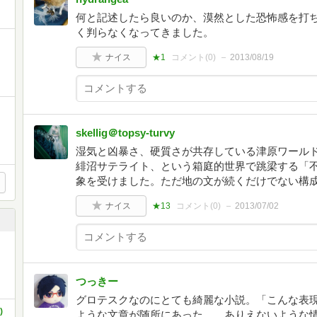
何と記述したら良いのか、漠然とした恐怖感を打
く判らなくなってきました。
ナイス
★1
コメント(
0
)
2013/08/19
skellig＠topsy-turvy
湿気と凶暴さ、硬質さが共存している津原ワール
緋沼サテライト、という箱庭的世界で跳梁する「
象を受けました。ただ地の文が続くだけでない構
ナイス
★13
コメント(
0
)
2013/07/02
つっきー
グロテスクなのにとても綺麗な小説。「こんな表
)
ような文章が随所にあった。 ありえないような