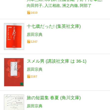
向田邦子
入江相政
洲之内徹
阿部了
1610
十七歳だった! (集英社文庫)
原田宗典
1247
スメル男 (講談社文庫 は 36-1)
原田宗典
1167
旅の短篇集 春夏 (角川文庫)
原田宗典