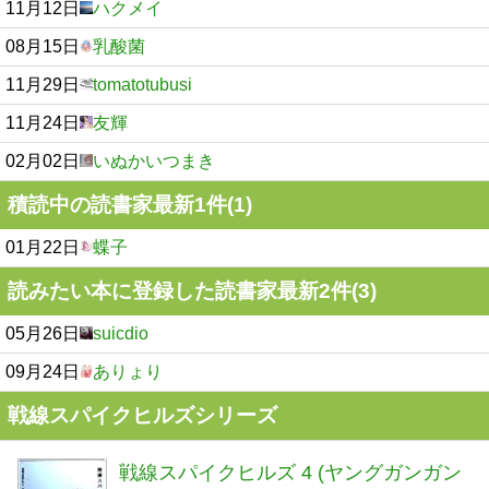
11月12日
ハクメイ
08月15日
乳酸菌
11月29日
tomatotubusi
11月24日
友輝
02月02日
いぬかいつまき
積読中の読書家最新1件(1)
01月22日
蝶子
読みたい本に登録した読書家最新2件(3)
05月26日
suicdio
09月24日
ありょり
戦線スパイクヒルズシリーズ
戦線スパイクヒルズ 4 (ヤングガンガン