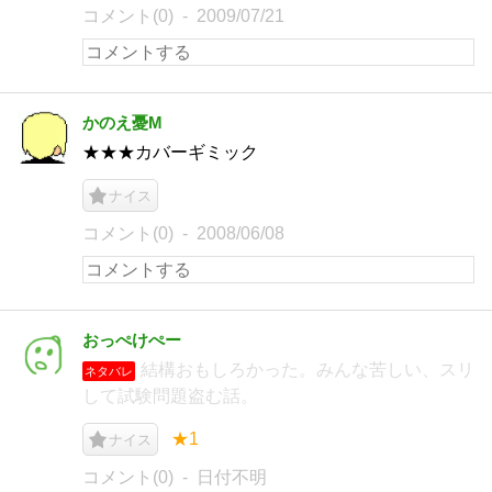
コメント(0)
2009/07/21
かのえ憂M
★★★カバーギミック
ナイス
コメント(0)
2008/06/08
おっぺけぺー
結構おもしろかった。みんな苦しい、スリ
ネタバレ
して試験問題盗む話。
★1
ナイス
コメント(0)
日付不明