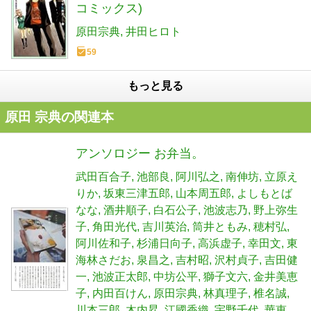
コミックス)
原田宗典
井田ヒロト
59
もっと見る
原田 宗典の関連本
アンソロジー お弁当。
武田百合子
池部良
阿川弘之
南伸坊
立原え
りか
坂東三津五郎
山本周五郎
よしもとば
なな
酒井順子
白石公子
池波志乃
野上弥生
子
角田光代
吉川英治
筒井ともみ
穂村弘
阿川佐和子
杉浦日向子
高浜虚子
幸田文
東
海林さだお
泉昌之
吉村昭
沢村貞子
吉田健
一
池波正太郎
中坊公平
獅子文六
金井美恵
子
内田百けん
原田宗典
林真理子
椎名誠
川本三郎
木内昇
江國香織
宇野千代
華恵