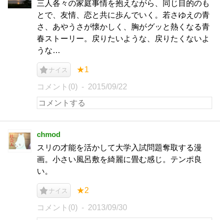
三人各々の家庭事情を抱えながら、同じ目的のも
とで、友情、恋と共に歩んでいく。若さゆえの青
さ、あやうさが懐かしく、胸がグッと熱くなる青
春ストーリー。戻りたいような、戻りたくないよ
うな…
★1
ナイス
コメント(0)
2015/09/22
chmod
スリの才能を活かして大学入試問題奪取する漫
画。小さい風呂敷を綺麗に畳む感じ。テンポ良
い。
★2
ナイス
コメント(0)
2013/09/30