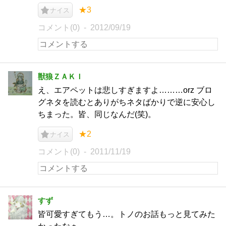
★3
ナイス
コメント(0)
2012/09/19
獣狼ＺＡＫＩ
え、エアペットは悲しすぎますよ………orz ブロ
グネタを読むとありがちネタばかりで逆に安心し
ちまった。皆、同じなんだ(笑)。
★2
ナイス
コメント(0)
2011/11/19
すず
皆可愛すぎてもう…。トノのお話もっと見てみた