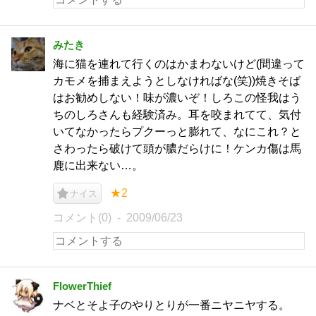
みたき
海に猫を連れて行くのはかまわないけど(間違って
カモメを捕まえようとしなければな(笑))焼きそば
はお勧めしない！味が濃いぞ！しろこの怪我はう
ちのしろさんも経験済み。耳を咬まれてて、気付
いてなかったらプクーっと膨れて、なにこれ？と
さわったら破けて頭が膿だらけに！ケンカ傷は馬
鹿に出来ない…。
★2
ナイス
コメント(0)
2009/06/23
FlowerThief
ナベとそよ子のやりとりが一番ニヤニヤする。