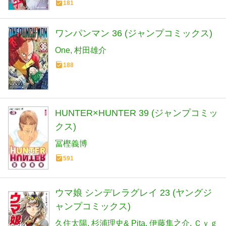
181
ワンパンマン 36 (ジャンプコミックス)
One
村田雄介
188
HUNTER×HUNTER 39 (ジャンプコミッ
クス)
冨樫義博
591
ウマ娘 シンデレラグレイ 23 (ヤングジ
ャンプコミックス)
久住太陽
杉浦理史& Pita
伊藤隼之介
Ｃｙｇ