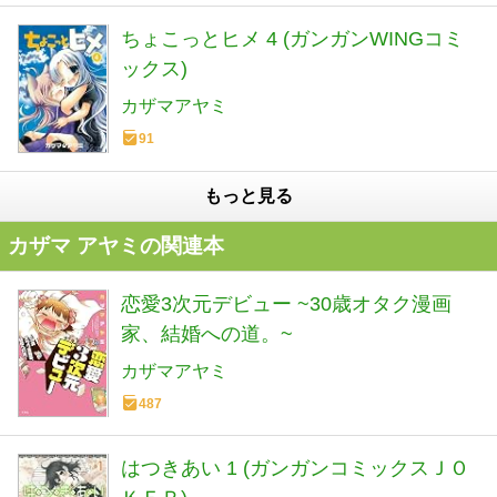
ちょこっとヒメ 4 (ガンガンWINGコミ
ックス)
カザマアヤミ
91
もっと見る
カザマ アヤミの関連本
恋愛3次元デビュー ~30歳オタク漫画
家、結婚への道。~
カザマアヤミ
487
はつきあい 1 (ガンガンコミックスＪＯ