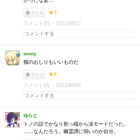
かったなぁ…
★3
ナイス
コメント(0)
2011/08/17
exsoy
猫のおしりもいいものだ
★8
ナイス
コメント(0)
2011/04/08
ゆらと
トノの話でかなり初っ端から涙モードだった。
……なんだろう。幽霊譚に弱いのか自分。