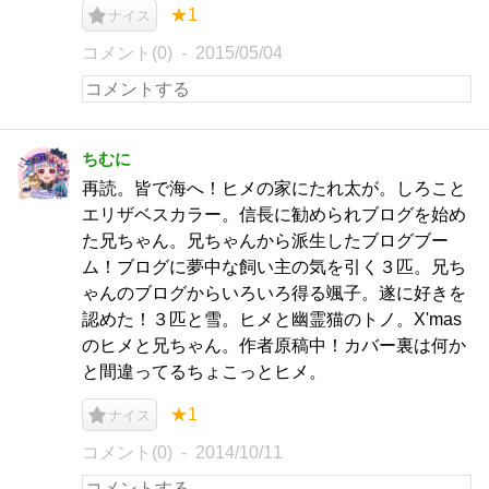
★1
ナイス
コメント(0)
2015/05/04
ちむに
再読。皆で海へ！ヒメの家にたれ太が。しろこと
エリザベスカラー。信長に勧められブログを始め
た兄ちゃん。兄ちゃんから派生したブログブー
ム！ブログに夢中な飼い主の気を引く３匹。兄ち
ゃんのブログからいろいろ得る颯子。遂に好きを
認めた！３匹と雪。ヒメと幽霊猫のトノ。X'mas
のヒメと兄ちゃん。作者原稿中！カバー裏は何か
と間違ってるちょこっとヒメ。
★1
ナイス
コメント(0)
2014/10/11