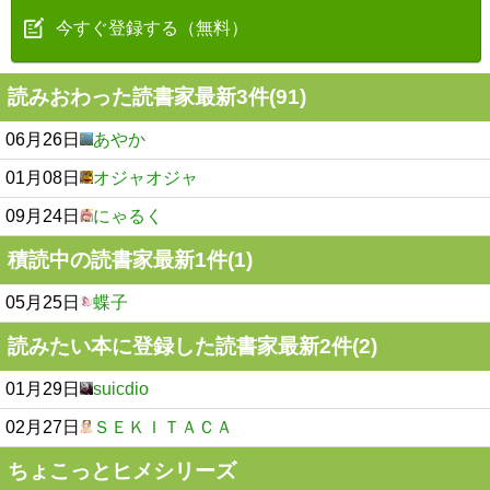
今すぐ登録する（無料）
読みおわった読書家最新3件(91)
06月26日
あやか
01月08日
オジャオジャ
09月24日
にゃるく
積読中の読書家最新1件(1)
05月25日
蝶子
読みたい本に登録した読書家最新2件(2)
01月29日
suicdio
02月27日
ＳＥＫＩＴＡＣＡ
ちょこっとヒメシリーズ