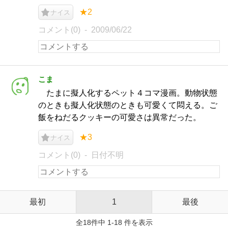
★2
ナイス
コメント(0)
2009/06/22
こま
たまに擬人化するペット４コマ漫画。動物状態
のときも擬人化状態のときも可愛くて悶える。ご
飯をねだるクッキーの可愛さは異常だった。
★3
ナイス
コメント(0)
日付不明
最初
1
最後
全18件中 1-18 件を表示