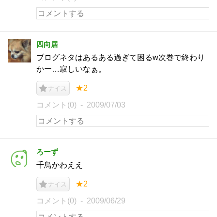
四向居
ブログネタはあるある過ぎて困るw次巻で終わり
かー…寂しいなぁ。
★2
ナイス
コメント(0)
2009/07/03
ろーず
千鳥かわええ
★2
ナイス
コメント(0)
2009/06/29