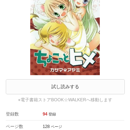
試し読みする
※電子書籍ストアBOOK☆WALKERへ移動します
登録数
94
登録
ページ数
128
ページ