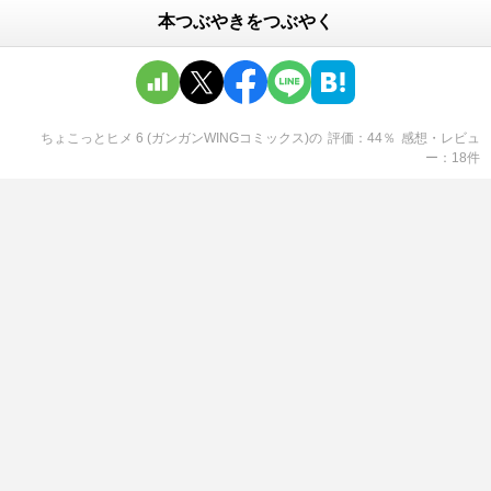
本つぶやきをつぶやく
ちょこっとヒメ 6 (ガンガンWINGコミックス)
の
評価
44
％
感想・レビュ
ー
18
件