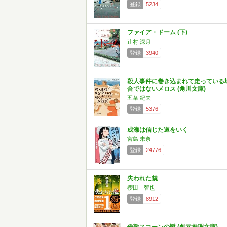
登録
5234
ファイア・ドーム (下)
辻村 深月
登録
3940
殺人事件に巻き込まれて走っている
合ではないメロス (角川文庫)
五条 紀夫
登録
5376
成瀬は信じた道をいく
宮島 未奈
登録
24776
失われた貌
櫻田 智也
登録
8912