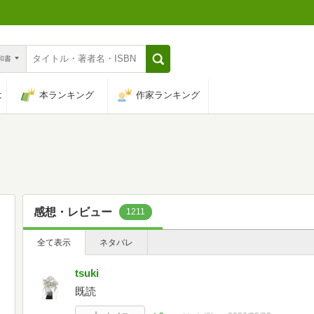
n和書
は
本ランキング
作家ランキング
感想・レビュー
1211
全て表示
ネタバレ
tsuki
既読