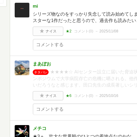
mi
シリーズ物なのをすっかり失念して読み始めてし
スターな1作だったと思うので、過去作も読みたい
ナイス
★2
コメント(
0
)
2025/11/08
まあぼお
★★★★☆ AIセンター設立に届いた脅
ネタバレ
ンポジウムで大学病院存亡の危機に晒される。他
いだろうなと感じます。田口先生の成長著しいシ
ナイス
★6
コメント(
0
)
2025/10/16
メチコ
★3＋ 壮大な世界観のひとつの着地点なのかな。