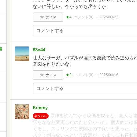
ないに等しい。今からでも戻ろうか。
ナイス
★4
コメント(
0
)
2025/03/23
場
83o44
壮大なサーガ、パズルが埋まる感覚で読み進められ
関図を作りたいな。
ナイス
★2
コメント(
0
)
2025/03/16
Kimmy
原作を読んでから映画を観ると、犯人も違
ネタバレ
話をかなり変更したのだと分かった。個人的には
くるし、スリリングな展開なので良いと思った。
スクで判らない人という設定が、あまりにも違和