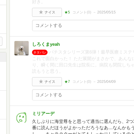
好き。
ナイス
★5
コメント(
0
)
2025/05/15
しろくまyeah
バチスタシリーズ第6弾！最早医療ミステ
ネタバレ
これで面白かった！ ただ展開がまさかで、あんな
り、瞬く間に田口先生は院長に。病院も閉院しち
読もうと思う。
ナイス
★7
コメント(
0
)
2025/04/09
ミリアーデ
久しぶりに海堂尊をと思って適当に選んだら、2つ
番に読んだほうがよかっただろうなあ…なんかも
し…。キャラクターがとてもしっかりしているの