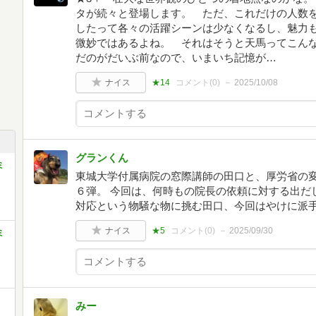
タが続々と登場します。 ただ、これだけの人数
したって各々の活躍シーンは少なくなるし、魅力
微妙ではあるよね。 それはそうと天馬ってこん
だのがだいぶ前なので、いまいち記憶が…
ナイス
★14
コメント(
0
)
2025/10/08
グランくん
ミ
東城大学付属病院の窓際講師の田口と、厚労省の
６弾。 今回は、何時もの院長の依頼に対する出だ
対応という物騒な物に挑む田口、今回はやけに派
ナイス
★5
コメント(
0
)
2025/09/30
ミ
みー