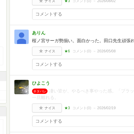
ナイス
★3
コメント(
0
)
2026/08/02
ありん
桜ノ宮サーガ勢揃い。面白かった。田口先生頑張
ナイス
★6
コメント(
0
)
2026/05/08
ひよこう
凄い皆が、やるべき事やった感。「ブラ
ネタバレ
一旦離れる。
ナイス
★3
コメント(
0
)
2026/02/19