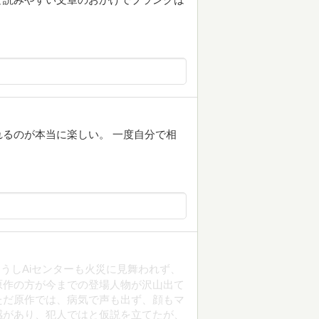
るのが本当に楽しい。 一度自分で相
うしAiセンターも火災に見舞われず、
原作の方が今までの登場人物が沢山出て
ただ原作では、病気で声も出ず、顔もマ
感があり、犯人ではと仮説を立てたが、