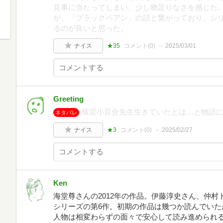
見事に当たってしまい、少し物足りなさを感じた。
が、「ブラックペアン」の話と繋がっており、シ
るのが良いと思った。
ナイス
★35
コメント(
0
)
2025/03/01
Greeting
桜宮小百合先生生きていたとは…と物語
ネタバレ
ナイス
★3
コメント(
0
)
2025/02/27
Ken
海堂尊さんの2012年の作品。伊藤淳史さん、仲
シリーズの第6作。初期の作品は幾つか読んでいた
人物は相変わらずの面々で安心して読み進められ