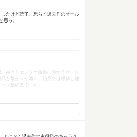
まったけど読了。恐らく過去作のオール
と思う。
迫状。粛々とセンター始動に向かうが、シ
作品と繋がりが濃く、初見では理解し難
リーズ最終章でした。
 とにかく過去作の主役級のキャラク