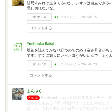
結局すみれは生きてるのか。シオンは自立できる
隠し切れないな。
ナイス
★4
コメント(
0
)
2025/06/15
Yoshitaka Sakai
螺鈿を読んでかなり経つのでのめり込み具合がち
です。すぐに輝天にいったほうがいいんでしょう
ナイス
★3
コメント(
0
)
2025/05/23
まんぷく
Kindle unlimited：戦車に乗るグッ
ネタバレ
とがきにもある「願い事は叶う、ただし半分だけ
に」は、忘れた願いごとは願いごとにカウントで