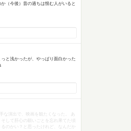
のか（今後）昔の過ちは恨む人がいると
ょっと浅かったが、やっぱり面白かった
ね
チー。派手な演出で、映画を観たくなった。 あ
。そして肝心の願いごとを忘れ果てた頃
きるのかい？と思ったけれど、なんだか