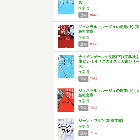
ズ)
海堂 尊
登録
8448
ジェネラル・ルージュの凱旋(上) (宝
島社文庫)
海堂 尊
登録
8336
ナイチンゲールの沈黙(下) (宝島社文
庫 C か 1-4 「このミス」大賞シリー
ズ)
海堂 尊
登録
7981
ジェネラル・ルージュの凱旋(下) (宝
島社文庫)
海堂 尊
登録
7631
ジーン・ワルツ (新潮文庫)
海堂 尊
登録
7167