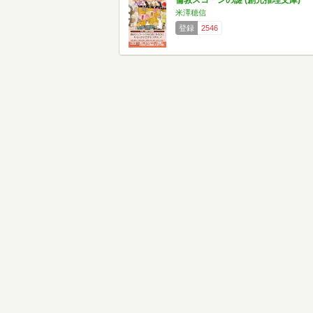
倫敦スコーンの謎 (創元推理文庫)
米澤穂信
登録
2546