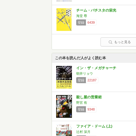
チーム・バチスタの栄光
海堂 尊
登録
6439
もっと見る
この本を読んだ人がよく読む本
イン・ザ・メガチャーチ
朝井リョウ
登録
22187
殺し屋の営業術
野宮 有
登録
9348
ファイア・ドーム (上)
辻村 深月