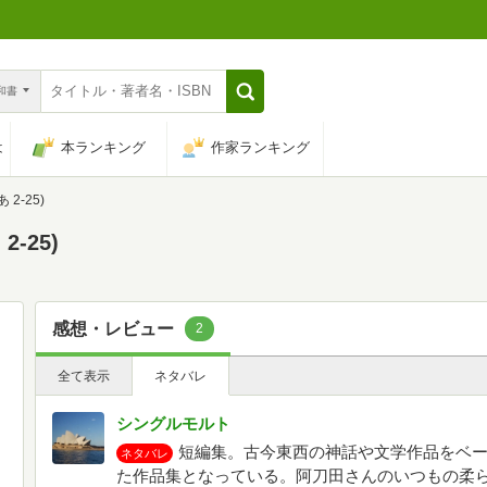
n和書
は
本ランキング
作家ランキング
2-25)
-25)
感想・レビュー
2
全て表示
ネタバレ
シングルモルト
短編集。古今東西の神話や文学作品をベ
ネタバレ
た作品集となっている。阿刀田さんのいつもの柔