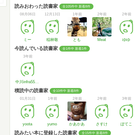
読みおわった読書家
全105件中 新着8件
08月06日
12月13日
1年前
2年前
2年前
ミー
稲林敬
とも
Meat
ゆゆ
今読んでいる読書家
全1件中 新着1件
3年前
中川infra55doboku
積読中の読書家
全10件中 新着8件
01月31日
1年前
2年前
2年前
3年前
yoota
yumo
かあかあ
さすけ
ぽてこ
読みたい本に登録した読書家
全15件中 新着8件