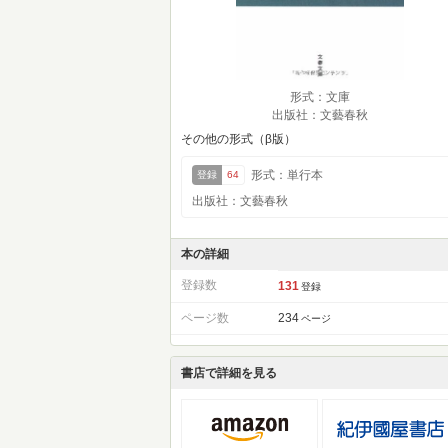
形式：文庫
出版社：文藝春秋
その他の形式（β版）
形式：単行本
登録
64
出版社：文藝春秋
本の詳細
登録数
131
登録
ページ数
234
ページ
書店で詳細を見る