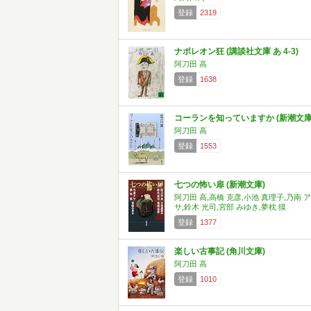
登録
2319
ナポレオン狂 (講談社文庫 あ 4-3)
阿刀田 高
登録
1638
コーランを知っていますか (新潮文庫
阿刀田 高
登録
1553
七つの怖い扉 (新潮文庫)
阿刀田 高,高橋 克彦,小池 真理子,乃南 ア
サ,鈴木 光司,宮部 みゆき,夢枕 獏
登録
1377
楽しい古事記 (角川文庫)
阿刀田 高
登録
1010