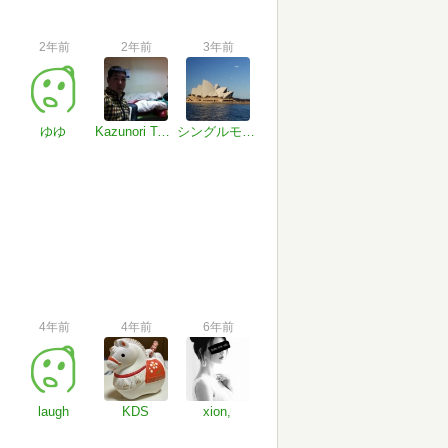
2年前
2年前
3年前
ゆゆ
Kazunori Tsutsumi (conner)
シングルモルト
4年前
4年前
6年前
laugh
KDS
xion,