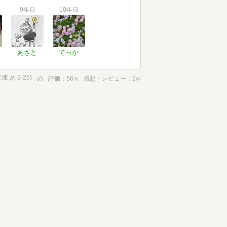
9年前
10年前
あさと
てっか
 あ 2-25)
の
評価
56
感想・レビュー
2
％
件