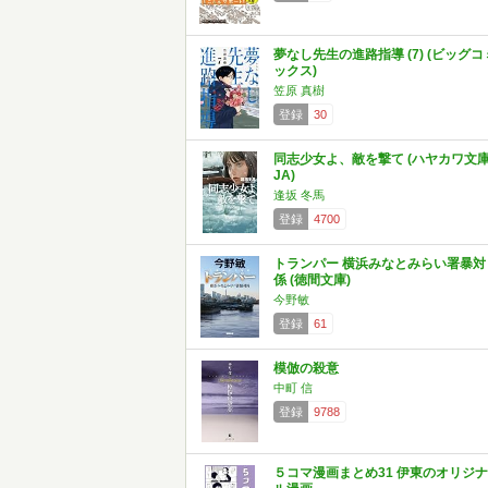
夢なし先生の進路指導 (7) (ビッグコ
ックス)
笠原 真樹
登録
30
同志少女よ、敵を撃て (ハヤカワ文
JA)
逢坂 冬馬
登録
4700
トランパー 横浜みなとみらい署暴対
係 (徳間文庫)
今野敏
登録
61
模倣の殺意
中町 信
登録
9788
５コマ漫画まとめ31 伊東のオリジナ