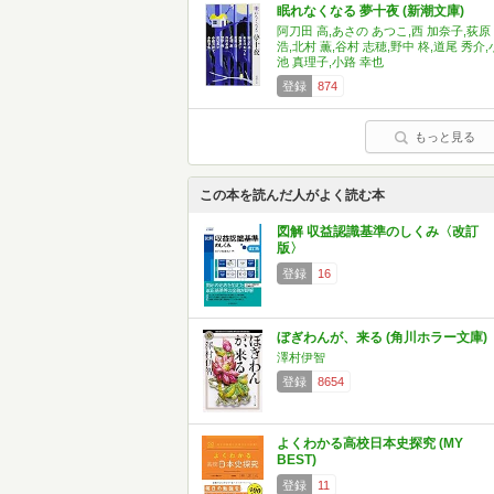
眠れなくなる 夢十夜 (新潮文庫)
阿刀田 高,あさの あつこ,西 加奈子,荻原
浩,北村 薫,谷村 志穂,野中 柊,道尾 秀介,
池 真理子,小路 幸也
登録
874
もっと見る
この本を読んだ人がよく読む本
図解 収益認識基準のしくみ〈改訂
版〉
登録
16
ぼぎわんが、来る (角川ホラー文庫)
澤村伊智
登録
8654
よくわかる高校日本史探究 (MY
BEST)
登録
11