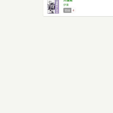
ル漫画
伊東
登録
4