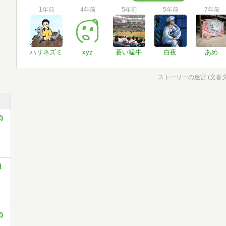
1年前
4年前
5年前
5年前
7年前
ハリネズミ
xyz
蒼い猛牛
白夜
あめ
ストーリーの迷宮 (文春文庫
)
潮
)