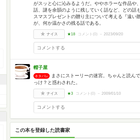
がスッと心に沁みるようだ。ややホラーな作品や
話、謎を余韻のように残していく話など、どの話
スマスプレゼントの贈り主について考える『遠い
が、何か温かさの残る話である。
ナイス
★18
コメント(
0
)
2023/09/20
帽子屋
まさにストーリーの迷宮。ちゃんと読ん
ネタバレ
っけ？と惑わされた。
ナイス
★3
コメント(
0
)
2009/01/10
この本を登録した読書家