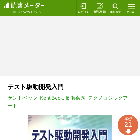
ログイン
新規登録
本を探
テスト駆動開発入門
ケントベック
,
Kent Beck
,
長瀬嘉秀
,
テクノロジックア
ート
感想
21