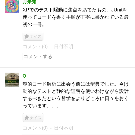
月未知
XPでのテスト駆動に焦点をあてたもの。JUnitを
使ってコードを書く手順が丁寧に書かれている最
初の一冊。
ナイス
コメント(0)
日付不明
Q
静的コード解析に出会う前には聖典でした。今は
動的なテストと静的な証明を使いわけながら設計
するべきだという哲学をよりどころに日々をおく
っています。。。
ナイス
コメント(0)
日付不明