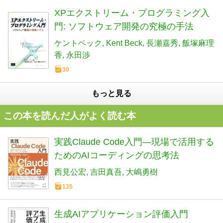
XPエクストリーム・プログラミング入
門: ソフトウェア開発の究極の手法
ケントベック
Kent Beck
長瀬嘉秀
飯塚麻理
香
永田渉
30
もっと見る
この本を読んだ人がよく読む本
実践Claude Code入門―現場で活用する
ためのAIコーディングの思考法
西見公宏
吉田真吾
大嶋勇樹
135
生成AIアプリケーション評価入門