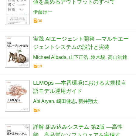
値を高めるアウトプットのすべて
伊藤淳一
36
実践 AIエージェント開発 ―マルチエー
ジェントシステムの設計と実装
Michael Albada
山下正浩
鈴木駿
高山洪銘
19
LLMOps ―本番環境における大規模言
語モデル運用ガイド
Abi Aryan
嶋田健志
新井翔太
6
詳解 組み込みシステム 第2版 ―高性
能、高品質なソフトウェアを実現する