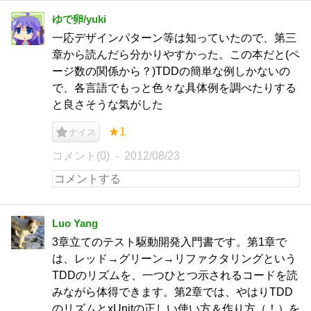
ゆで卵/yuki
一応デザインパターン等は知っていたので、第三
章から読んだら分かりやすかった。この本だと(ペ
ージ数の関係から？)TDDの簡単な例しかないの
で、各言語でもっと色々な具体例を調べたりする
と良さそうな気がした
★1
ナイス
コメント(0)
2012/08/23
Luo Yang
3章立てのテスト駆動開発入門書です。第1章で
は、レッド→グリーン→リファクタリングという
TDDのリズムを、一つひとつ示されるコードを読
みながら体得できます。第2章では、やはりTDD
のリズムとxUnitの正しい使い方＆作り方（！）を