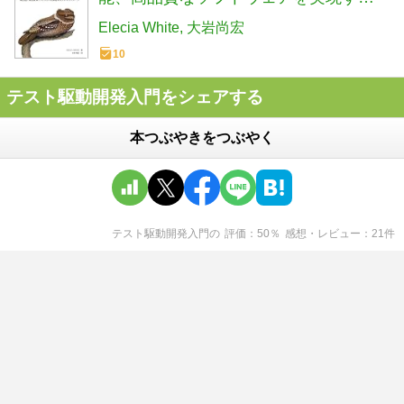
デザインパターン
Elecia White
大岩尚宏
10
テスト駆動開発入門をシェアする
本つぶやきをつぶやく
テスト駆動開発入門
の
評価
50
％
感想・レビュー
21
件