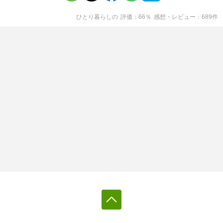
ひとり暮らし
の
評価
66
％
感想・レビュー
689
件