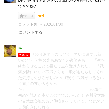
BF。谷川俊太郎さんの文章はその眼差しが伝わっ
てきて好き。
★4
ナイス
コメント(0)
2026/01/30
🦦
「繰り返すものはどうしていつまでも新し
ネタバレ
いのだろう/朝の光もあなたの微笑みも」 「生を
終わらせることで喜んで生を受け入れた」 「武
満が隣にいない不満よりも、歌がもたらしてくれ
た気持ちのひろがりの中に確かに武満がいるとい
う満足の方が大きかっ
た」 2026年
初めて読んだ本がこの本でよかった！ 谷川俊太郎
の言葉は心地の良い薄暗さをしていて、なぜか少
し前向きになれる