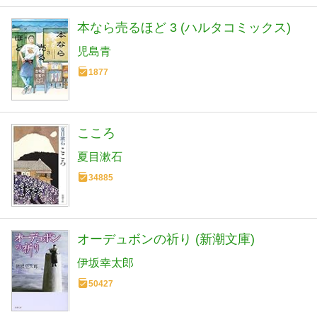
本なら売るほど 3 (ハルタコミックス)
児島青
1877
こころ
夏目漱石
34885
オーデュボンの祈り (新潮文庫)
伊坂幸太郎
50427