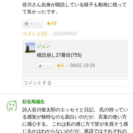
谷川さん自身が朗読している様子も動画に残って
て良かったです。
★49
ナイス
コメント(1)
2026/08/02
ジュン
積読崩し27冊目(755)
★6
08/02 19:28
ナイス
杉谷馬場生
詩人谷川俊太郎のエッセイと日記。 氏の持ってい
る感覚が独特なのも面白いのだが、言葉の使い方
に感心する。 これは私の感じ方で皆が全員そう感
じるかはわからないのだが、単語ではそれぞれの