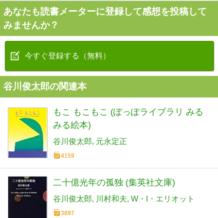
あなたも読書メーターに登録して感想を投稿して
みませんか？
今すぐ登録する（無料）
谷川俊太郎の関連本
もこ もこもこ (ぽっぽライブラリ みる
みる絵本)
谷川俊太郎
元永定正
4159
二十億光年の孤独 (集英社文庫)
谷川俊太郎
川村和夫
W・I・エリオット
3897