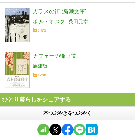
ガラスの街 (新潮文庫)
ポ-ル・オ-スタ-
柴田元幸
3471
カフェーの帰り道
嶋津輝
6286
ひとり暮らしをシェアする
本つぶやきをつぶやく