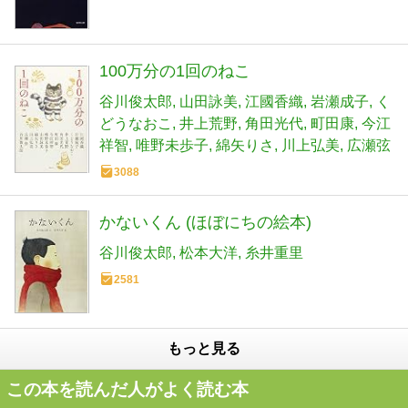
100万分の1回のねこ
谷川俊太郎
山田詠美
江國香織
岩瀬成子
く
どうなおこ
井上荒野
角田光代
町田康
今江
祥智
唯野未歩子
綿矢りさ
川上弘美
広瀬弦
3088
かないくん (ほぼにちの絵本)
谷川俊太郎
松本大洋
糸井重里
2581
もっと見る
この本を読んだ人がよく読む本