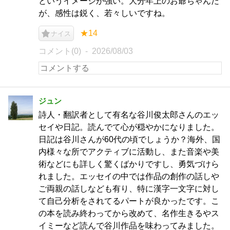
というイメージが強い。大分年上のお爺ちゃんだ
が、感性は鋭く、若々しいですね。
★14
ナイス
コメント(0)
2026/08/03
ジュン
詩人・翻訳者として有名な谷川俊太郎さんのエッ
セイや日記。読んでて心が穏やかになりました。
日記は谷川さんが60代の頃でしょうか？海外、国
内様々な所でアクティブに活動し、また音楽や美
術などにも詳しく驚くばかりですし、勇気づけら
れました。エッセイの中では作品の創作の話しや
ご両親の話しなども有り、特に漢字一文字に対し
て自己分析をされてるパートが良かったです。こ
の本を読み終わってから改めて、名作生きるやス
イミーなど読んで谷川作品を味わってみました。