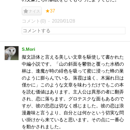
★37
ナイス
コメント(0)
2020/01/28
S.Mori
擬文語体と言える美しい文章を駆使して書かれた
中編小説です。「山の斜面を鬱勃と覆った水楢の
林は、逢魔が時の緋色を吸って蜜に浸った蜂の巣
のように膨らんでいる。落霞は遠く、木漏れ日は
僅かに」このような文章を味わうだけでもこの本
を読む価値はあります。主人公は異形の者に翻弄
され、恋に落ちます。グロテスクな面もあるので
すが、彼の悲恋は切なく感じました。彼の恋は浪
漫趣味と言うより、自分とは何かという切実な問
い掛けから来ていると思います。その点に一番心
を動かされました。