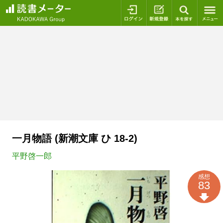
ログイン
新規登録
本を探
一月物語 (新潮文庫 ひ 18-2)
平野啓一郎
感想
83