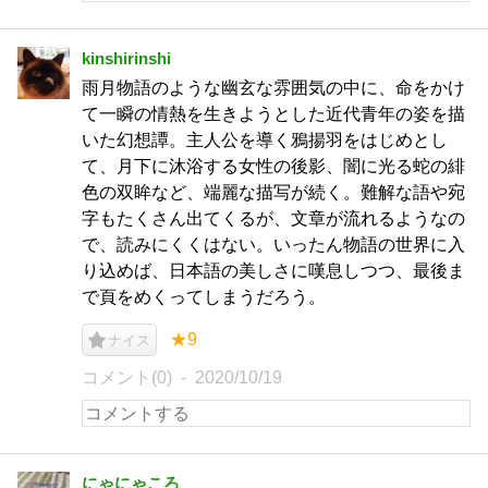
kinshirinshi
雨月物語のような幽玄な雰囲気の中に、命をかけ
て一瞬の情熱を生きようとした近代青年の姿を描
いた幻想譚。主人公を導く鴉揚羽をはじめとし
て、月下に沐浴する女性の後影、闇に光る蛇の緋
色の双眸など、端麗な描写が続く。難解な語や宛
字もたくさん出てくるが、文章が流れるようなの
で、読みにくくはない。いったん物語の世界に入
り込めば、日本語の美しさに嘆息しつつ、最後ま
で頁をめくってしまうだろう。
★9
ナイス
コメント(0)
2020/10/19
にゃにゃころ