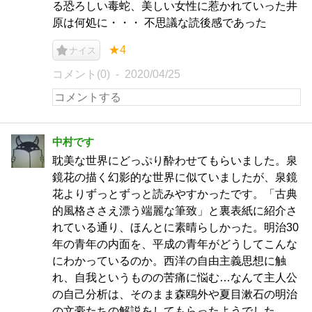
る恐ろしい毒蛇、美しい女性に惹かれていった井
原は何処に・・・ 不思議な読後感であった
★4
ナイス
コメント(0)
2020/04/25
中村です
耽美な世界にどっぷり酔わせてもらいました。泉
鏡花の描く幻影的な世界に似ていましたが、泉鏡
花よりずっとずっと読みやすかったです。「古典
的風格ささえ漂う端麗な筆致」と裏表紙に紹介さ
れている通り、ほんとに素晴らしかった。明治30
年の青年の内面を、平成の青年がどうしてこんな
にわかっているのか。西洋の自由主義思想に触
れ、自我というものの苦痛に悩む…なんて主人公
の自己分析は、そのまま森鴎外や夏目漱石の明治
の文豪たちの解説をしてもらったようでした。