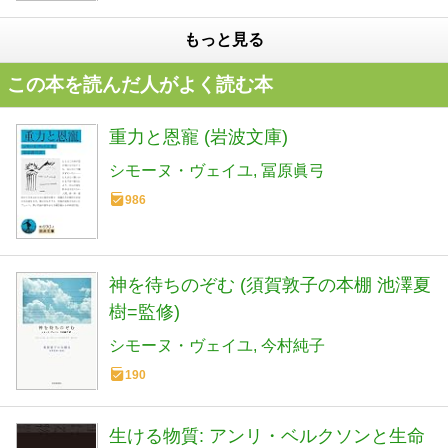
もっと見る
この本を読んだ人がよく読む本
重力と恩寵 (岩波文庫)
シモーヌ・ヴェイユ
冨原眞弓
986
神を待ちのぞむ (須賀敦子の本棚 池澤夏
樹=監修)
シモーヌ・ヴェイユ
今村純子
190
生ける物質: アンリ・ベルクソンと生命