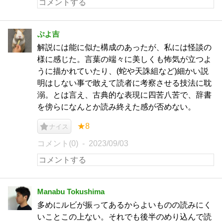
ぷよ吉
解説には能に似た構成のあったが、私には怪談の
様に感じた。言葉の端々に美しくも怖気が立つよ
うに描かれていたり、(蛇や天誅組など)細かい説
明はしない事で敢えて読者に考察させる技法に耽
溺。とは言え、古典的な表現に四苦八苦で、辞書
を傍らになんとか読み終えた感が否めない。
★8
ナイス
コメント(0)
2023/09/03
Manabu Tokushima
多めにルビが振ってあるからよいものの読みにく
いことこの上ない。それでも後半のめり込んで読