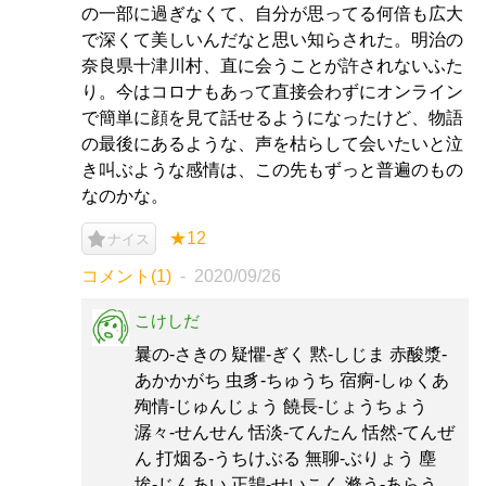
の一部に過ぎなくて、自分が思ってる何倍も広大
で深くて美しいんだなと思い知らされた。明治の
奈良県十津川村、直に会うことが許されないふた
り。今はコロナもあって直接会わずにオンライン
で簡単に顔を見て話せるようになったけど、物語
の最後にあるような、声を枯らして会いたいと泣
き叫ぶような感情は、この先もずっと普遍のもの
なのかな。
★12
ナイス
コメント(1)
2020/09/26
こけしだ
曩の-さきの 疑懼-ぎく 黙-しじま 赤酸漿-
あかかがち 虫豸-ちゅうち 宿痾-しゅくあ
殉情-じゅんじょう 饒長-じょうちょう
潺々-せんせん 恬淡-てんたん 恬然-てんぜ
ん 打烟る-うちけぶる 無聊-ぶりょう 塵
埃-じんあい 正鵠-せいこく 滌う-あらう