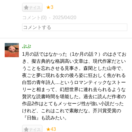
★3
ナイス
コメント(0)
2025/04/20
ぶぶ
1月の話ではなかった（1か月の話？）のはさてお
き、擬古典的な格調高い文章は、現代作家だとい
うことを忘れさせる見事さ。森閑とした山寺で、
夜ごと夢に現れる女の後ろ姿に狂おしく焦がれる
白皙の青年詩人…というロマンティックなストー
リーと相まって、幻想世界に連れ去られるような
贅沢な読書時間を堪能した。過去に読んだ作者の
作品2作はとてもメッセージ性が強い小説だった
けれど、これはこれで素敵だな。芥川賞受賞の
『日蝕』も読みたい。
★43
ナイス