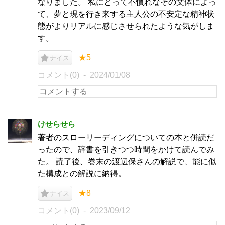
なりました。 私にとって不慣れなその文体によっ
て、夢と現を行き来する主人公の不安定な精神状
態がよりリアルに感じさせられたような気がしま
す。
★5
ナイス
コメント(0)
2024/01/08
けせらせら
著者のスローリーディングについての本と併読だ
ったので、辞書を引きつつ時間をかけて読んでみ
た。 読了後、巻末の渡辺保さんの解説で、能に似
た構成との解説に納得。
★8
ナイス
コメント(0)
2023/09/12