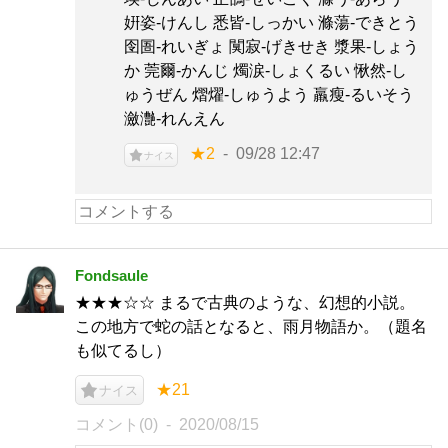
姸姿-けんし 悉皆-しっかい 滌蕩-できとう
囹圄-れいぎょ 闃寂-げきせき 漿果-しょう
か 莞爾-かんじ 燭涙-しょくるい 愀然-し
ゅうぜん 熠燿-しゅうよう 羸瘦-るいそう
瀲灔-れんえん
★2
09/28 12:47
ナイス
Fondsaule
★★★☆☆ まるで古典のような、幻想的小説。
この地方で蛇の話となると、雨月物語か。（題名
も似てるし）
★21
ナイス
コメント(0)
2020/08/15