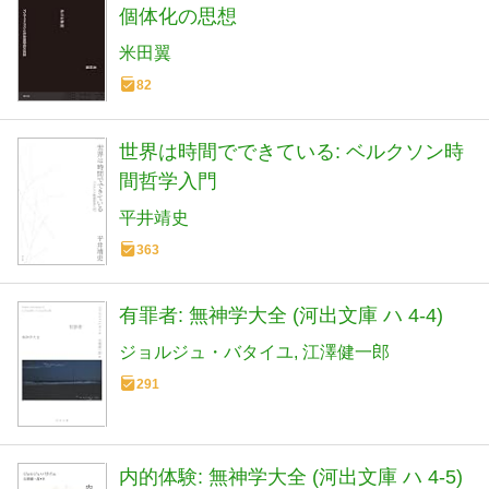
個体化の思想
米田翼
82
世界は時間でできている: ベルクソン時
間哲学入門
平井靖史
363
有罪者: 無神学大全 (河出文庫 ハ 4-4)
ジョルジュ・バタイユ
江澤健一郎
291
内的体験: 無神学大全 (河出文庫 ハ 4-5)