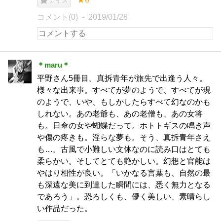
ナイス
コメント(0)
2019/01/28
＊maru＊
平野さん5冊目。真拆青年が旅先で出逢う人々。
様々な出来事。すべてが夢のようで、すべてが現
のようで、いや、もしかしたらすべて幻なのかも
しれない。あの老爺も、あの老僧も、あの女将
も。日傘の女や蝴蝶だって。ホトトギスの鳴き声
や傷の疼きも。淫らな夢も。そう、真拆青年さえ
も…。古風で小難しい文体なのに読み口はとても
柔らかい。そしてとても艶かしい。幻想と官能は
やはり相性が良い。「いかなる言葉も、自然の最
も深遠な美に到達した瞬間には、悉く無力となる
であろう」。恐ろしくも、儚く美しい、素晴らし
い作品だった。