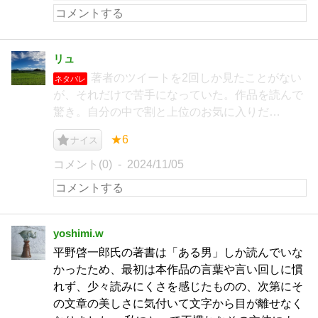
リュ
著者のツイートを2回しか見たことがない
ネタバレ
が、それだけで苦手になっていた。作品を読んで
驚き。自分の中で割と上位のお気に入りだ…
★6
ナイス
コメント(0)
2024/11/05
yoshimi.w
平野啓一郎氏の著書は「ある男」しか読んでいな
かったため、最初は本作品の言葉や言い回しに慣
れず、少々読みにくさを感じたものの、次第にそ
の文章の美しさに気付いて文字から目が離せなく