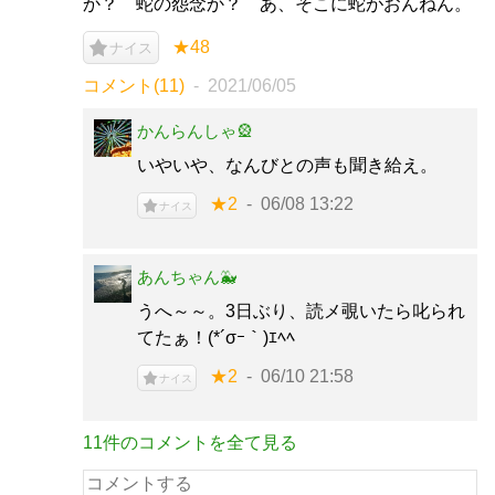
か？ 蛇の怨念か？ あ、そこに蛇がおんねん。
★48
ナイス
コメント(11)
2021/06/05
かんらんしゃ🎡
いやいや、なんびとの声も聞き給え。
★2
06/08 13:22
ナイス
あんちゃん🐳
うへ～～。3日ぶり、読メ覗いたら叱られ
てたぁ！(*´σｰ｀)ｴﾍﾍ
★2
06/10 21:58
ナイス
11件のコメントを全て見る