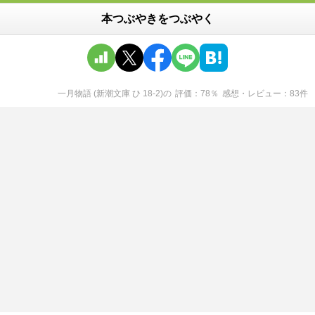
本つぶやきをつぶやく
一月物語 (新潮文庫 ひ 18-2)
の
評価
78
％
感想・レビュー
83
件