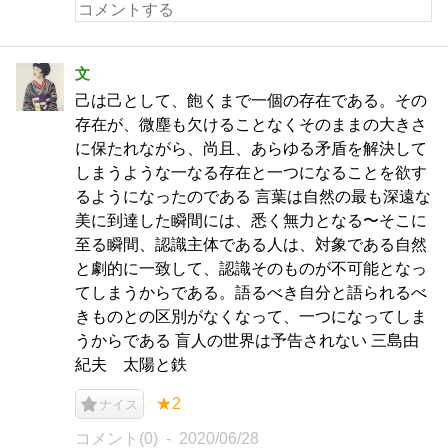
文
己は己として、飽くまで一個の存在である。その
存在が、微塵も欠けることなくそのままの大きさ
に保たれながら、尚且、あらゆる矛盾を解決して
しまうような一なる存在と一つになることを欲す
るようになったのである 言葉は自然の最も深遠な
美に到達した瞬間には、悉く無力となる〜そこに
至る瞬間、認識主体である人は、対象である自然
と劇的に一致して、認識そのものが不可能となっ
てしまうからである。語るべき自分と語られるべ
きものとの区別がなくなって、一つになってしま
うからである 盲人の世界は予告されない 三島由
紀夫 太陽と鉄
★2
ナイス
コメント(0)
2020/06/28