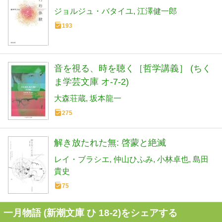
ジョルジュ・バタイユ
江澤健一郎
193
音を視る、時を聴く［哲学講義］ (ちく
ま学芸文庫 オ-7-2)
大森荘蔵
坂本龍一
275
解き放たれた無: 啓蒙と絶滅
レイ・ブラシエ
仲山ひふみ
小林卓也
島田
貴史
75
一月物語 (新潮文庫 ひ 18-2)をシェアする