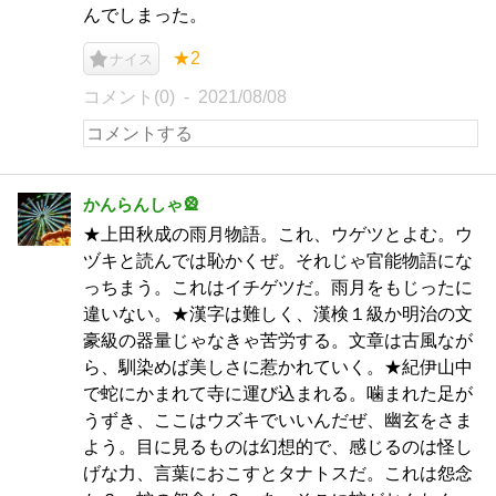
んでしまった。
★2
ナイス
コメント(0)
2021/08/08
かんらんしゃ🎡
★上田秋成の雨月物語。これ、ウゲツとよむ。ウ
ヅキと読んでは恥かくぜ。それじゃ官能物語にな
っちまう。これはイチゲツだ。雨月をもじったに
違いない。★漢字は難しく、漢検１級か明治の文
豪級の器量じゃなきゃ苦労する。文章は古風なが
ら、馴染めば美しさに惹かれていく。★紀伊山中
で蛇にかまれて寺に運び込まれる。噛まれた足が
うずき、ここはウズキでいいんだぜ、幽玄をさま
よう。目に見るものは幻想的で、感じるのは怪し
げな力、言葉におこすとタナトスだ。これは怨念