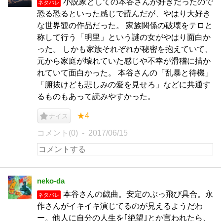
小説家としての本谷さんが好きだったので
ネタバレ
恐る恐るといった感じで読んだが、やはり大好き
な世界観の作品だった。 家族関係の破壊をテロと
称して行う「明里」という謎の女がやはり面白か
った。 しかも家族それぞれが秘密を抱えていて、
元から家庭が壊れていた感じや不幸が滑稽に描か
れていて面白かった。 本谷さんの「乱暴と待機」
「腑抜けども悲しみの愛を見せろ」などに共通す
るものもあって読みやすかった。
★4
ナイス
コメント(0)
2017/06/15
neko-da
本谷さんの戯曲。安定のぶっ飛び具合。永
ネタバレ
作さんがイキイキ演じてるのが見えるようだわ
ー。他人に自分の人生を｢絶望｣とか言われたら、