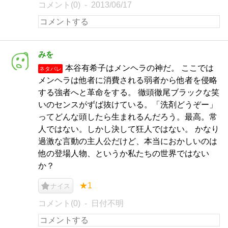
コメント(0)
2013/06/17
みを
本谷有希子はメンヘラの神だ。 ここでは
ネタバレ
メンヘラは他者に消費される弱者から他者を侵略
する強者へと革命をする。 徹頭徹尾ブラックな笑
いのセンスがずば抜けている。「洗剤どうぞー」
ってどんな頭したら生まれるんだろう。最高。常
人ではない。しかし決して狂人ではない。 かなり
過激な言動の主人公だけど、本当におかしいのは
他の登場人物、というか私たちの世界ではない
か？
★1
ナイス
コメント(0)
日付不明