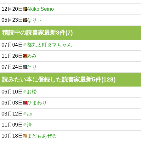
12月20日
Akiko Seino
05月23日
なりぃ
積読中の読書家最新3件(7)
07月04日
都丸太町タマちゃん
11月26日
めみ
07月24日
たり
読みたい本に登録した読書家最新5件(128)
06月10日
お松
06月03日
ひまわり
03月12日
an
11月09日
清
10月18日
まどもあぜる