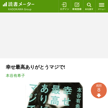
ログイン
新規登録
本を探
幸せ最高ありがとうマジで!
本谷有希子
感想
8