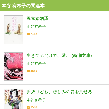
本谷 有希子の関連本
異類婚姻譚
本谷有希子
7182
生きてるだけで、愛。 (新潮文庫)
本谷有希子
4659
腑抜けども、悲しみの愛を見せろ
本谷有希子
3588