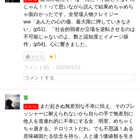
じゃん！！って思いながら読んで結果めちゃめち
ゃ面白かったです。全登場人物クレイジー
ww「あんたの心の傷、最大限に押していきなさ
い」(p51)、「社会的弱者が立場を逆転させるのは
不可能じゃないのよ。数と認知度とイメージ操
作」(p54)。心に響きました。
★1
ナイス
コメント(0)
2020/01/11
葵
まだ起きぬ無差別な不幸に怯え、そのプレ
ネタバレ
ッシャーに耐えられないから自らの手で無差別に
他人を道連れ的に不幸にする女、明里。めちゃく
ちゃ過ぎる。テロリストだわ。でも不思議！ある
意味確固たる信念を持ち、人と違う価値観を生き