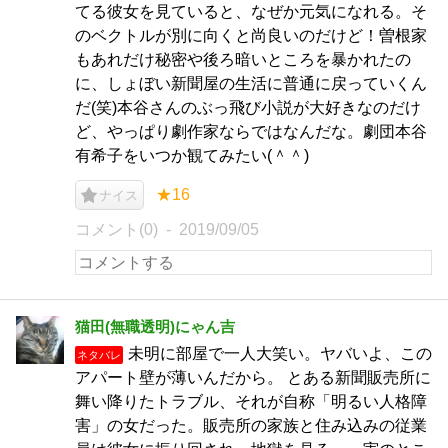
てる彼女を見ていると、なぜか元気になれる。そ
のベクトルが別に向くと尚良いのだけど！曽根家
もあれだけ秘密や後ろ暗いところを暴かれたの
に、しょぼい新聞屋の生活に普通に戻っていくん
だ(笑)本谷さんのぶっ飛び小説が大好きなのだけ
ど、やっぱり劇作家ならではなんだな。劇団本谷
有希子をいつか観てみたい(＾＾)
★16
ナイス
コメント(0)
2019/09/05
猫田(無職透明)にゃん吉
未明に部屋で一人大笑い。ヤバいよ、この
ネタバレ
アパート壁が薄いんだから。 とある新聞販売所に
舞い降りたトラブル、それが自称「明るい人格障
害」の女だった。販売所の家族と住み込みの従業