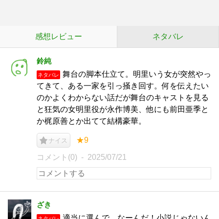
感想レビュー
ネタバレ
鈴純
舞台の脚本仕立て。明里いう女が突然やっ
ネタバレ
てきて、ある一家を引っ掻き回す。何を伝えたい
のかよくわからない話だが舞台のキャストを見る
と狂気の女明里役が永作博美、他にも前田亜季と
か梶原善とか出てて結構豪華。
★9
ナイス
コメント(0)
2025/07/21
ざき
適当に選んで、なーんだ！小説じゃないん
ネタバレ