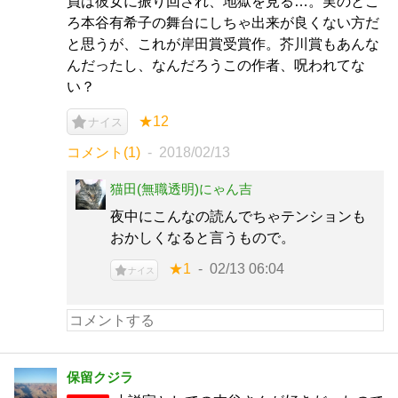
員は彼女に振り回され、地獄を見る…。実のとこ
ろ本谷有希子の舞台にしちゃ出来が良くない方だ
と思うが、これが岸田賞受賞作。芥川賞もあんな
んだったし、なんだろうこの作者、呪われてな
い？
★12
ナイス
コメント(1)
2018/02/13
猫田(無職透明)にゃん吉
夜中にこんなの読んでちゃテンションも
おかしくなると言うもので。
★1
02/13 06:04
ナイス
保留クジラ