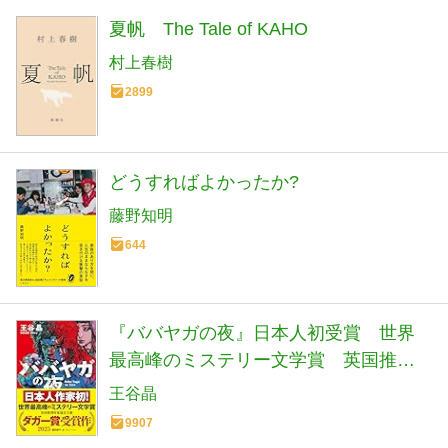
夏帆 The Tale of KAHO
村上春樹
2899
どうすればよかったか?
藤野知明
644
『ババヤガの夜』日本人初受賞 世界
最高峰のミステリー文学賞 英国推理
作家協会賞(ダガー賞） (河出文庫 お 46-
王谷晶
1)
9907