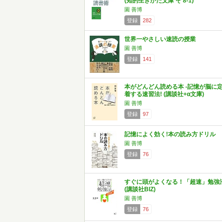
(知的生きかた文庫 そ 8-1)
園 善博
登録
282
世界一やさしい速読の授業
園 善博
登録
141
本がどんどん読める本 -記憶が脳に
着する速習法! (講談社+α文庫)
園 善博
登録
97
記憶によく効く!本の読み方ドリル
園 善博
登録
76
すぐに頭がよくなる！「超速」勉強
(講談社BIZ)
園 善博
登録
76