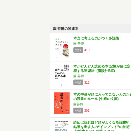
園 善博の関連本
本当に考える力がつく多読術
園 善博
登録
410
本がどんどん読める本 記憶が脳に定
着する速習法! (講談社BIZ)
園 善博
登録
312
本の中身が頭に入ってこない人のた
の読書のルール (中経の文庫)
園善博
登録
301
読めば読むほど頭がよくなる読書術:
結果を出す人の“インプット”の技術