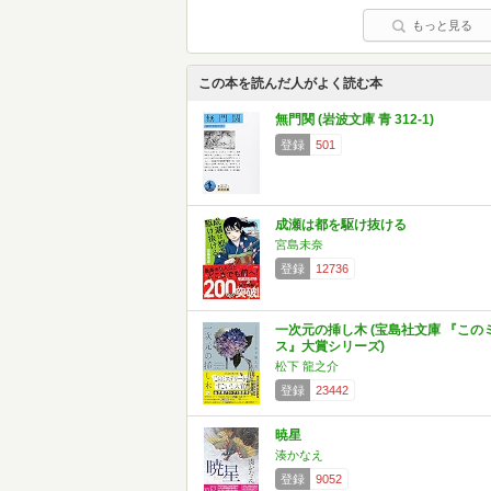
もっと見る
この本を読んだ人がよく読む本
無門関 (岩波文庫 青 312-1)
登録
501
成瀬は都を駆け抜ける
宮島未奈
登録
12736
一次元の挿し木 (宝島社文庫 『この
ス』大賞シリーズ)
松下 龍之介
登録
23442
暁星
湊かなえ
登録
9052