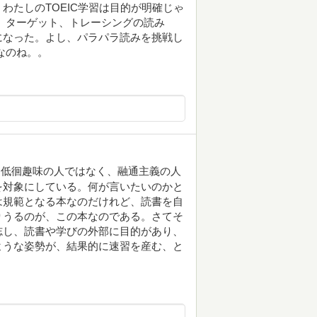
わたしのTOEIC学習は目的が明確じゃ
、ターゲット、トレーシングの読み
になった。よし、パラパラ読みを挑戦し
なのね。。
る低徊趣味の人ではなく、融通主義の人
を対象にしている。何が言いたいのかと
は規範となる本なのだけれど、読書を自
りうるのが、この本なのである。さてそ
志し、読書や学びの外部に目的があり、
ような姿勢が、結果的に速習を産む、と