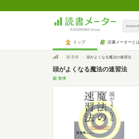
Amazo
トップ
読書メーターと
トップ
園 善博
頭がよくなる魔法の速習法
頭がよくなる魔法の速習法
園 善博