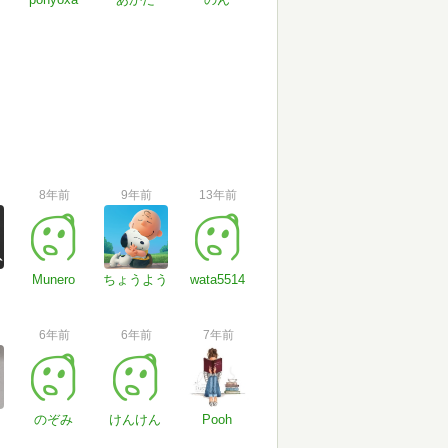
8年前
9年前
13年前
Munero
ちょうよう
wata5514
6年前
6年前
7年前
のぞみ
けんけん
Pooh