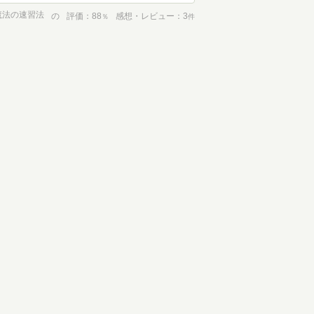
魔法の速習法
の
評価
88
感想・レビュー
3
％
件