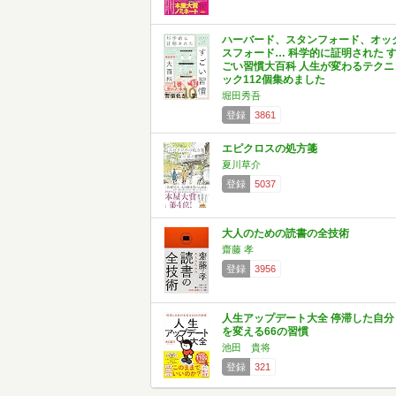
ハーバード、スタンフォード、オッ
スフォード… 科学的に証明された 
ごい習慣大百科 人生が変わるテクニ
ック112個集めました
堀田秀吾
登録
3861
エピクロスの処方箋
夏川草介
登録
5037
大人のための読書の全技術
齋藤 孝
登録
3956
人生アップデート大全 停滞した自分
を変える66の習慣
池田 貴将
登録
321