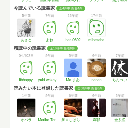
今読んでいる読書家
全4件中 新着4件
5年前
7年前
16年前
17年前
あさと
よね
haru0602
mlhasaba
積読中の読書家
全18件中 新着8件
04月02日
5年前
5年前
6年前
7年前
libhappy
yuki wakayama
Ma まあ
nanan
ちんぺい
読みたい本に登録した読書家
全58件中 新着8件
1年前
5年前
6年前
6年前
6年前
オバラ
Mariko Teraguchi
舞※しばらく平常通りではないかも泣
麻耶
金糸雀