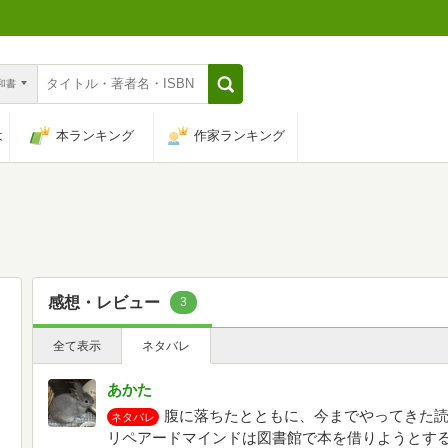
n和書
は
本ランキング
作家ランキング
感想・レビュー
3
全て表示
ネタバレ
あかた
腹に落ちたとともに、今までやってきた読
ネタバレ
リペアードマインドは図書館で本を借りようとす