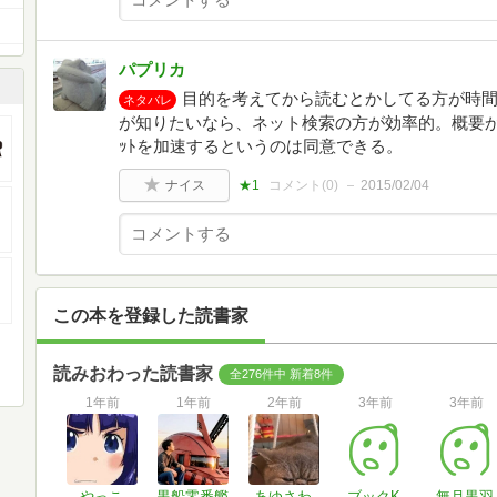
パプリカ
目的を考えてから読むとかしてる方が時
ネタバレ
が知りたいなら、ネット検索の方が効率的。概要から詳
ｯﾄを加速するというのは同意できる。
ナイス
★1
コメント(
0
)
2015/02/04
この本を登録した読書家
読みおわった読書家
全276件中 新着8件
1年前
1年前
2年前
3年前
3年前
やっこ
黒船零番艦
あゆさわ
ブックK
無月黒羽