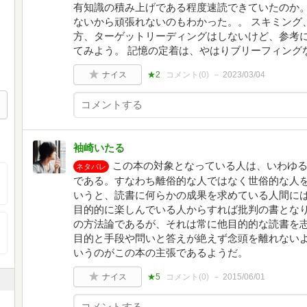
有知識の積み上げである程度速読できていたのか。
ないから頑張れないのもわかった。。 スキミング
方、ターゲットリーディングはしないけど、参考
てみよう。 記憶の定着は、やはりブリーフィング
ナイス
★2
コメント(
0
)
2023/03/04
袖崎いたる
この本の対象となっている人は、いわゆ
ネタバレ
である。すなわち離俗的な人ではなく世俗的な人
いうと、読書に何らかの成果を求めている人間に
目的的に楽しんでいる人からすれば批判の書とな
の方法論であるが、それは常に他目的的な読書を
目的と手段や問いと答えが絶えず念頭を離れない
いうのがこの本の主張であるようだ。
ナイス
★5
コメント(
0
)
2015/06/01