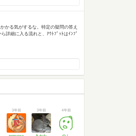
間かかる気がするな。特定の疑問の答え
細に入る流れと、ｱｳﾄﾌﾟｯﾄはｲﾝﾌﾟ
3年前
3年前
4年前
ponyoxa
あかた
のん