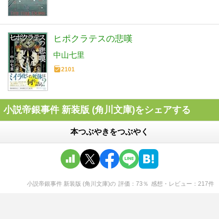
ヒポクラテスの悲嘆
中山七里
2101
小説帝銀事件 新装版 (角川文庫)をシェアする
本つぶやきをつぶやく
小説帝銀事件 新装版 (角川文庫)
の
評価
73
％
感想・レビュー
217
件