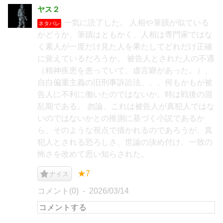
ヤス２
一気に読了した。 人相や筆蹟が似ている
ネタバレ
かどうか、筆蹟はともかく、人相は専門家ではな
く素人が一度だけ見た人を果たしてどれだけ正確
に覚えているだろうか。 被告人とされた人の不遇
（精神疾患を患っていて、虚言癖があった。）、
自白偏重主義の旧刑事訴訟法、、、何もかもが被
告人に不利に働いたのではないか。時は戦後の混
乱期である。 勿論、これは被告人が真犯人ではな
いのではないかとの推測に基づく小説であるか
ら、そのような視点で描かれるのであろうが、真
犯人とされる恐ろしさ、世論の決め付け、一致の
怖さを改めて思い知らされた。
★7
ナイス
コメント(0)
2026/03/14