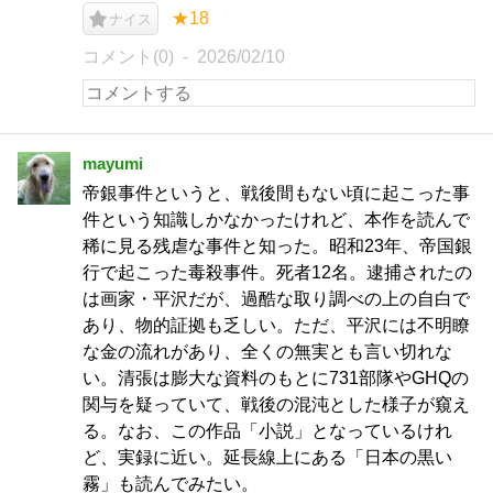
★18
ナイス
コメント(0)
2026/02/10
mayumi
帝銀事件というと、戦後間もない頃に起こった事
件という知識しかなかったけれど、本作を読んで
稀に見る残虐な事件と知った。昭和23年、帝国銀
行で起こった毒殺事件。死者12名。逮捕されたの
は画家・平沢だが、過酷な取り調べの上の自白で
あり、物的証拠も乏しい。ただ、平沢には不明瞭
な金の流れがあり、全くの無実とも言い切れな
い。清張は膨大な資料のもとに731部隊やGHQの
関与を疑っていて、戦後の混沌とした様子が窺え
る。なお、この作品「小説」となっているけれ
ど、実録に近い。延長線上にある「日本の黒い
霧」も読んでみたい。