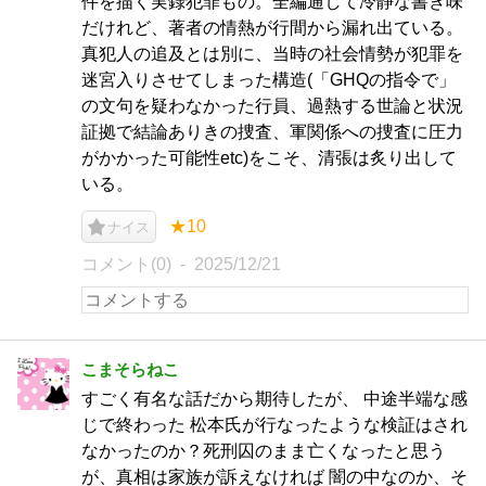
件を描く実録犯罪もの。全編通して冷静な書き味
だけれど、著者の情熱が行間から漏れ出ている。
真犯人の追及とは別に、当時の社会情勢が犯罪を
迷宮入りさせてしまった構造(「GHQの指令で」
の文句を疑わなかった行員、過熱する世論と状況
証拠で結論ありきの捜査、軍関係への捜査に圧力
がかかった可能性etc)をこそ、清張は炙り出して
いる。
★10
ナイス
コメント(0)
2025/12/21
こまそらねこ
すごく有名な話だから期待したが、 中途半端な感
じで終わった 松本氏が行なったような検証はされ
なかったのか？死刑囚のまま亡くなったと思う
が、真相は家族が訴えなければ 闇の中なのか、そ