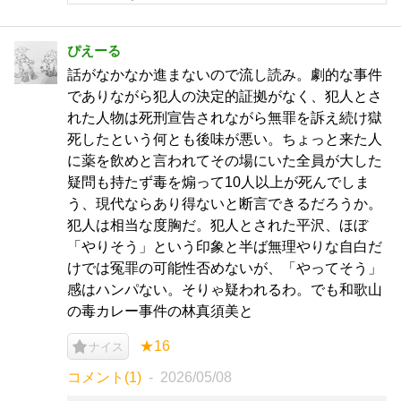
ぴえーる
話がなかなか進まないので流し読み。劇的な事件
でありながら犯人の決定的証拠がなく、犯人とさ
れた人物は死刑宣告されながら無罪を訴え続け獄
死したという何とも後味が悪い。ちょっと来た人
に薬を飲めと言われてその場にいた全員が大した
疑問も持たず毒を煽って10人以上が死んでしま
う、現代ならあり得ないと断言できるだろうか。
犯人は相当な度胸だ。犯人とされた平沢、ほぼ
「やりそう」という印象と半ば無理やりな自白だ
けでは冤罪の可能性否めないが、「やってそう」
感はハンパない。そりゃ疑われるわ。でも和歌山
の毒カレー事件の林真須美と
★16
ナイス
コメント(1)
2026/05/08