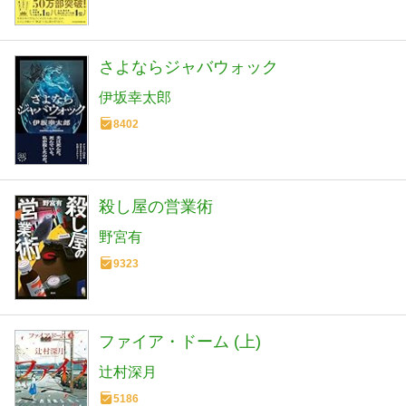
さよならジャバウォック
伊坂幸太郎
8402
殺し屋の営業術
野宮有
9323
ファイア・ドーム (上)
辻村深月
5186