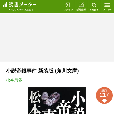
ログイン
新規登録
本を探
小説帝銀事件 新装版 (角川文庫)
松本清張
感想
217