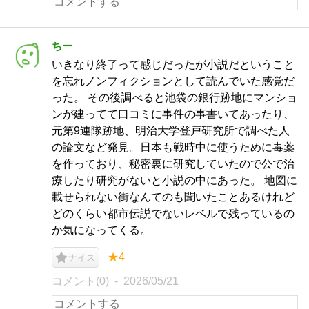
ちー
いきなり終了って感じだったが小説だということ
を忘れノンフィクションとして読んでいた感覚だ
った。 その後調べると池袋の銀行跡地にマンショ
ンが建ってて口コミに事件の事書いてあったり、
元第9連隊跡地、明治大学登戸研究所で調べた人
の論文など発見。日本も戦時中に使うために毒薬
を作っており、秘密裏に研究していたので公で治
療したり研究がないと小説の中にあった。 地図に
載せられない街なんてのも聞いたことあるけれど
どのくらい都市伝説でないレベルで残っているの
か気になってくる。
★4
ナイス
コメント(0)
2026/05/21