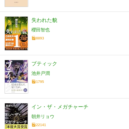
失われた貌
櫻田智也
8893
ブティック
池井戸潤
1795
イン・ザ・メガチャーチ
朝井リョウ
22141