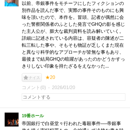
以前、帝銀事件をモチーフにしたフィクションの
別作品を読んだ事で、実際の事件そのものにも興
味を頂いたので、本作を。冒頭、記者が偶然に会
った警察関係者のふとした発言でGHQの影を感じ
た主人公が、膨大な裁判資料を読み解いていく。
詳細に記述されている内容は、容疑者の陳述が二
転三転した事や、そもそも物証が乏しくまた現在
と異なり科学的なアプローチが皆無な事もあり、
最後まで結局GHQの暗躍があったのかどうかすっ
きりしない印象を持たざるをえなかった...
★20
ナイス
コメント(0)
2026/01/20
19番ホール
帝国銀行で白昼堂々行われた毒殺事件──帝銀事