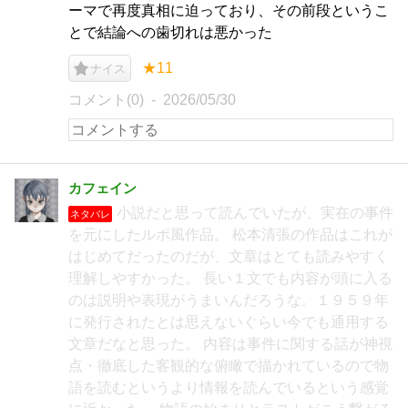
ーマで再度真相に迫っており、その前段というこ
とで結論への歯切れは悪かった
★11
ナイス
コメント(0)
2026/05/30
カフェイン
小説だと思って読んでいたが、実在の事件
ネタバレ
を元にしたルポ風作品。 松本清張の作品はこれが
はじめてだったのだが、文章はとても読みやすく
理解しやすかった。 長い１文でも内容が頭に入る
のは説明や表現がうまいんだろうな。１９５９年
に発行されたとは思えないぐらい今でも通用する
文章だなと思った。 内容は事件に関する話が神視
点・徹底した客観的な俯瞰で描かれているので物
語を読むというより情報を読んでいるという感覚