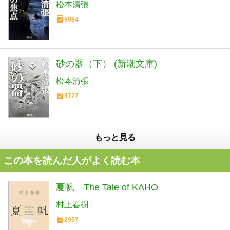
松本清張
5984
砂の器（下） (新潮文庫)
松本清張
4727
もっと見る
この本を読んだ人がよく読む本
夏帆 The Tale of KAHO
村上春樹
2957