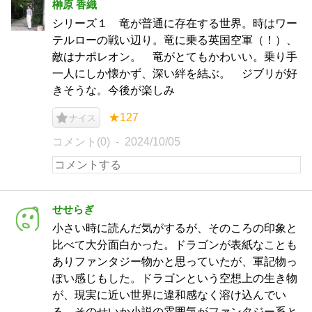
榊原 香織
シリーズ１ 竜が普通に存在する世界。時はワー
テルローの戦い辺り。竜に乗る英国空軍（！）、
敵はナポレオン。 竜がとてもかわいい。乗り手
一人にしか懐かず、深い絆を結ぶ。 ジブリが好
きそうな。今後が楽しみ
★127
ナイス
コメント(0)
2024/10/05
せせらぎ
小さい時に読んだ気がするが、そのころの印象と
比べて大分面白かった。ドラゴンが表紙なことも
ありファンタジー物かと思っていたが、軍記物っ
ぽい感じもした。ドラゴンという空想上の生き物
が、現実に近い世界に違和感なく溶け込んでい
る。そのせいか小説の雰囲気がファンタジー系と