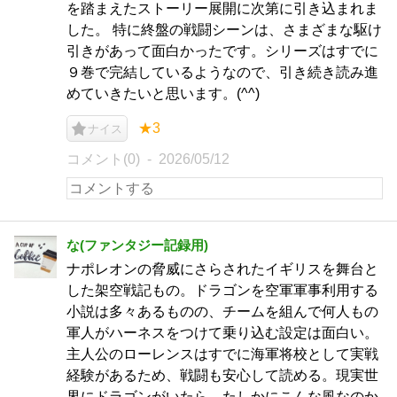
を踏まえたストーリー展開に次第に引き込まれま
した。 特に終盤の戦闘シーンは、さまざまな駆け
引きがあって面白かったです。シリーズはすでに
９巻で完結しているようなので、引き続き読み進
めていきたいと思います。(^^)
★3
ナイス
コメント(0)
2026/05/12
な(ファンタジー記録用)
ナポレオンの脅威にさらされたイギリスを舞台と
した架空戦記もの。ドラゴンを空軍軍事利用する
小説は多々あるものの、チームを組んで何人もの
軍人がハーネスをつけて乗り込む設定は面白い。
主人公のローレンスはすでに海軍将校として実戦
経験があるため、戦闘も安心して読める。現実世
界にドラゴンがいたら、たしかにこんな風なのか