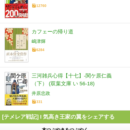
12760
カフェーの帰り道
嶋津輝
6284
三河雑兵心得【十七】-関ケ原仁義
（下） (双葉文庫 い 56-18)
井原忠政
331
[テメレア戦記] I 気高き王家の翼をシェアする
本つぶやきをつぶやく