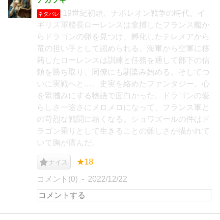
19世紀初頭、ナポレオン戦争の時代。イ
ネタバレ
ギリス軍艦長ローレンスは拿捕したフランス艦か
らドラゴンの卵を見つけ、孵化したテレメアから
竜の担い手として認められる。海軍から空軍に移
籍したローレンスは訓練と任務を通して部下の信
頼を勝ち取り、同僚にも馴染み始める。そしてつ
いに実戦へと…。史実を絡めたファンタジー。心
を鷲摑みにする物語で面白かった。ドラゴンの愛
らしさ一途さにメロメロになって、フランス軍と
の苛烈な戦闘に熱くなる。ショワズールの件はド
ラゴン乗りとして生きることの難しさが描かれて
いて胸が痛んだ。
★18
ナイス
コメント(0)
2022/12/22