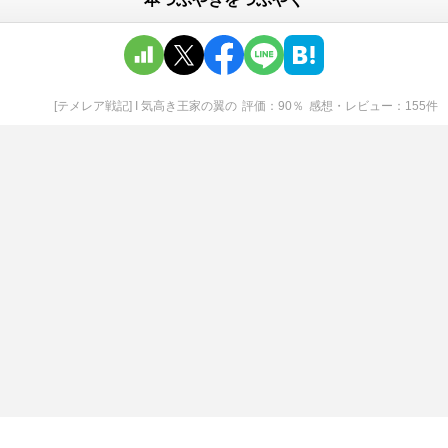
[テメレア戦記] I 気高き王家の翼
の
評価
90
％
感想・レビュー
155
件