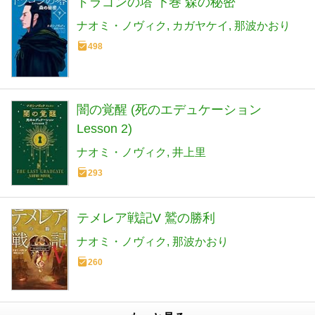
ドラゴンの塔 下巻 森の秘密
ナオミ・ノヴィク
カガヤケイ
那波かおり
498
闇の覚醒 (死のエデュケーション
Lesson 2)
ナオミ・ノヴィク
井上里
293
テメレア戦記V 鷲の勝利
ナオミ・ノヴィク
那波かおり
260