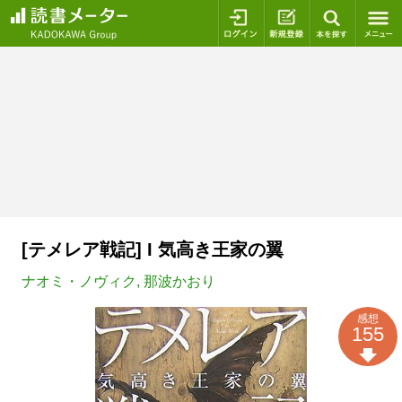
ログイン
新規登録
本を探
[テメレア戦記] I 気高き王家の翼
ナオミ・ノヴィク
,
那波かおり
感想
155