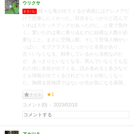
ウリクサ
様々な竜が出てくるが表紙にはテレメアだ
ネタバレ
けで想像しにくかった。目次をしっかりと読んで
いればスケッチブックがあったのに…と後で気付
く。驚いたのは竜に乗り込むのに結構な人数が必
要なこと。まさに空飛ぶ船。そして登場人物がい
っぱい。モブクラスもしっかりと名前があり、
次々いなくなる。戦争しているから当然なのだ
が、あっさりといなくなる。死んでいなくても忘
れた頃に名前が出てくる。読み進めると多少なり
とも情報が出てくるけれどリストが欲しくなっ
た。胸躍る冒険譚ではないが先が気になる展開。
★1
ナイス
コメント(0)
2023/02/10
アカツキ