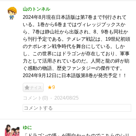
山のトンネル
2024年8月現在日本語版は第7巻まで刊行されて
いる。1巻から6巻まではヴィレッジブックスか
ら、7巻は静山社から出版され、8、9巻も同社か
ら刊行予定である。テメレア戦記は、19世紀初頭
のナポレオン戦争時代を舞台にしている。しか
し、この世界にはドラゴンが存在しており、軍事
力として活用されているのだ。人間と龍の絆が紡
ぐ感動の物語、歴史ファンタジーの傑作です。
2024年9月12日に日本語版第8巻が発売予定！！
★9
ナイス
コメント(0)
2024/08/25
ゆに
「ドラゴンの塔」が面白かったのでこちらのシリ