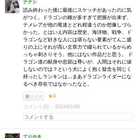
ナナシ
読み終わった後に最後にスケッチがあったのに気
がつく。ドラゴンの種が多すぎて把握が出来ず、
テメレアが他の竜達とどれ程違うのか想像しづら
かった。とはいえ内容は歴史、海洋物、戦争、ド
ラゴンなど好きな人には堪らない要素がてんこ盛
りの上にそれが高い文章力で綴られているからめ
っちゃ刺さりそう。他にはない作品だと思う。 ド
ラゴン達の献身や忠節は尊いが、人間はそれに値
しないのでは？という犬によく抱く疑念を同じく
持ったしランキンは…まあドラゴンライダーにな
るべき存在ではなかったなと。
★4
ナイス
コメント(0)
2024/01/08
てりやき