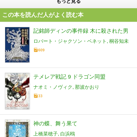
もっと見る
この本を読んだ人がよく読む本
記銘師ディンの事件録 木に殺された男
ロバート・ジャクソン・ベネット
桐谷知未
609
テメレア戦記 9 ドラゴン同盟
ナオミ・ノヴィク
那波かおり
33
神の蝶、舞う果て
上橋菜穂子
白浜鴎