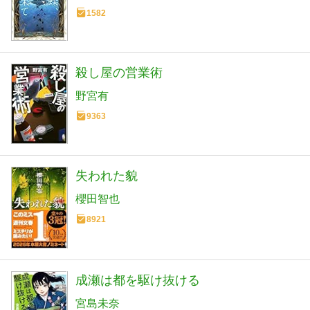
1582
殺し屋の営業術
野宮有
9363
失われた貌
櫻田智也
8921
成瀬は都を駆け抜ける
宮島未奈