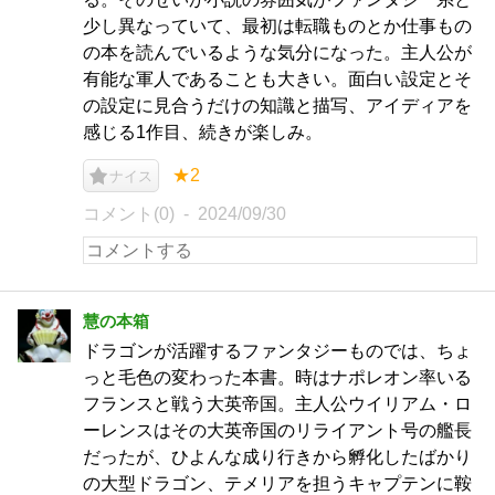
少し異なっていて、最初は転職ものとか仕事もの
の本を読んでいるような気分になった。主人公が
有能な軍人であることも大きい。面白い設定とそ
の設定に見合うだけの知識と描写、アイディアを
感じる1作目、続きが楽しみ。
★2
ナイス
コメント(0)
2024/09/30
慧の本箱
ドラゴンが活躍するファンタジーものでは、ちょ
っと毛色の変わった本書。時はナポレオン率いる
フランスと戦う大英帝国。主人公ウイリアム・ロ
ーレンスはその大英帝国のリライアント号の艦長
だったが、ひよんな成り行きから孵化したばかり
の大型ドラゴン、テメリアを担うキャプテンに鞍