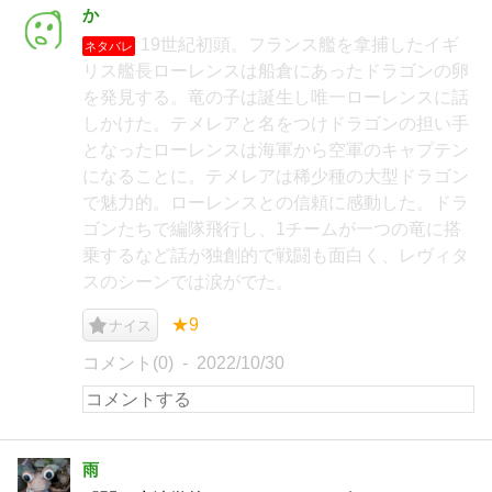
か
19世紀初頭。フランス艦を拿捕したイギ
ネタバレ
リス艦長ローレンスは船倉にあったドラゴンの卵
を発見する。竜の子は誕生し唯一ローレンスに話
しかけた。テメレアと名をつけドラゴンの担い手
となったローレンスは海軍から空軍のキャプテン
になることに。テメレアは稀少種の大型ドラゴン
で魅力的。ローレンスとの信頼に感動した。ドラ
ゴンたちで編隊飛行し、1チームが一つの竜に搭
乗するなど話が独創的で戦闘も面白く、レヴィタ
スのシーンでは涙がでた。
★9
ナイス
コメント(0)
2022/10/30
雨