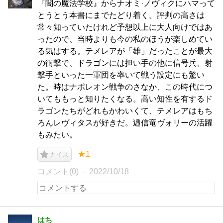
『闇の魔法学校』からナオミ·ノヴィクにハマって
とうとう本書にまでたどり着く。評判の高さは
常々知っていたけれど予想以上に大人向けではあ
ったので、当時よりも今の私のほうが楽しめてい
る気はする。テメレアが「雄」だったことが最大
の衝撃で、ドラゴンには担い手の他に信号兵、射
撃手といった一軍団を率いて戦う設定にも驚い
た。時はナポレオン戦争のさなか、この時代につ
いてももっと知りたくなる。高い知性を有するド
ラゴンたちがどれもかわいくて、テメレアはもち
ろんレヴィタスが好きだ。逓信竜ヴォリーの活躍
もみたい。
★1
ナイス
コメント(0)
2022/10/18
はち