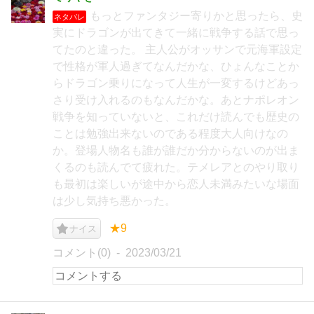
もっとファンタジー寄りかと思ったら、史
ネタバレ
実にドラゴンが出てきて一緒に戦争する話で思っ
てたのと違った。 主人公がオッサンで元海軍設定
で性格が軍人過ぎてなんだかな、ひょんなことか
らドラゴン乗りになって人生が一変するけどあっ
さり受け入れるのもなんだかな。あとナポレオン
戦争を知っていないと、これだけ読んでも歴史の
ことは勉強出来ないのである程度大人向けなの
か。登場人物名も誰が誰だか分からないのが出ま
くるのも読んでて疲れた。テメレアとのやり取り
も最初は楽しいが途中から恋人未満みたいな場面
は少し気持ち悪かった。
★9
ナイス
コメント(0)
2023/03/21