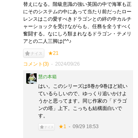
替えになる。階級意識の強い英国の中で海軍も正
にそのシステムの中にあって当たり前だったロー
レンスはこの愛すべきドラゴンとの絆の中カルチ
ャーショックを受けながらも、任務を全うすべく
奮闘する。なにしろ類まれなるドラゴン・テメリ
アとの二人三脚は(^^♪
★21
ナイス
コメント(3)
2024/09/26
慧の本箱
はい。このシリーズは8巻か9巻ほど続い
ているらしいので、ゆっくり追いかけよ
うかと思ってます。同じ作家の「ドラゴ
ンの塔」上下。こっちも結構面白いで
す。
★1
09/29 18:53
ナイス