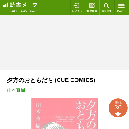
ログイン
新規登録
本を探
夕方のおともだち (CUE COMICS)
山本直樹
感想
36