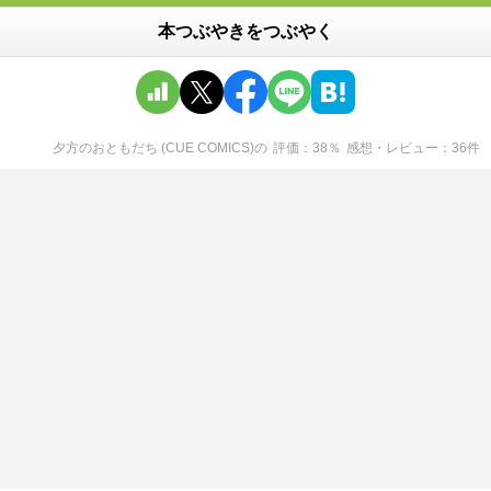
本つぶやきをつぶやく
夕方のおともだち (CUE COMICS)
の
評価
38
％
感想・レビュー
36
件