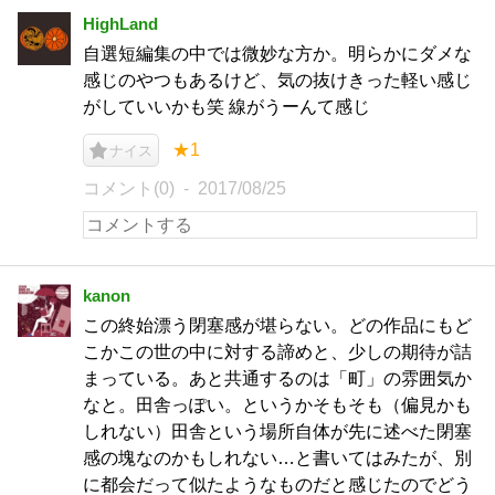
HighLand
自選短編集の中では微妙な方か。明らかにダメな
感じのやつもあるけど、気の抜けきった軽い感じ
がしていいかも笑 線がうーんて感じ
★1
ナイス
コメント(0)
2017/08/25
kanon
この終始漂う閉塞感が堪らない。どの作品にもど
こかこの世の中に対する諦めと、少しの期待が詰
まっている。あと共通するのは「町」の雰囲気か
なと。田舎っぽい。というかそもそも（偏見かも
しれない）田舎という場所自体が先に述べた閉塞
感の塊なのかもしれない…と書いてはみたが、別
に都会だって似たようなものだと感じたのでどう