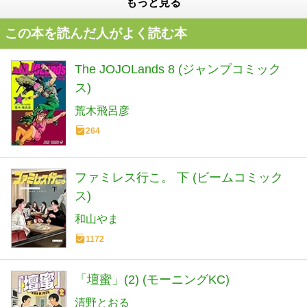
もっと見る
この本を読んだ人がよく読む本
The JOJOLands 8 (ジャンプコミック
ス)
荒木飛呂彦
264
ファミレス行こ。 下 (ビームコミック
ス)
和山やま
1172
「壇蜜」(2) (モーニングKC)
清野とおる