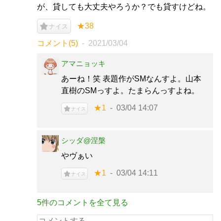
が、貸しても大丈夫やろうか？でも貸すけどね。
★38
ナイス
コメント(5)
2021/03/04
アマニョッキ
あーね！笑 表題作がSMなんすよ。山本
直樹のSMっすよ。たまらんっすよね。
★1
03/04 14:07
ナイス
シッダ@涅槃
やヴぁい
★1
03/04 14:11
ナイス
5件のコメントを全て見る